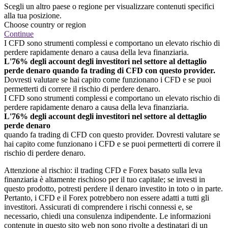
Scegli un altro paese o regione per visualizzare contenuti specifici
alla tua posizione.
Choose country or region
Continue
I CFD sono strumenti complessi e comportano un elevato rischio di
perdere rapidamente denaro a causa della leva finanziaria.
L'76% degli account degli investitori nel settore al dettaglio
perde denaro quando fa trading di CFD con questo provider.
Dovresti valutare se hai capito come funzionano i CFD e se puoi
permetterti di correre il rischio di perdere denaro.
I CFD sono strumenti complessi e comportano un elevato rischio di
perdere rapidamente denaro a causa della leva finanziaria.
L'76% degli account degli investitori nel settore al dettaglio
perde denaro
quando fa trading di CFD con questo provider. Dovresti valutare se
hai capito come funzionano i CFD e se puoi permetterti di correre il
rischio di perdere denaro.
Attenzione al rischio: il trading CFD e Forex basato sulla leva
finanziaria è altamente rischioso per il tuo capitale; se investi in
questo prodotto, potresti perdere il denaro investito in toto o in parte.
Pertanto, i CFD e il Forex potrebbero non essere adatti a tutti gli
investitori. Assicurati di comprendere i rischi connessi e, se
necessario, chiedi una consulenza indipendente. Le informazioni
contenute in questo sito web non sono rivolte a destinatari di un