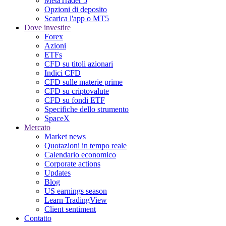
MetaTrader 5
Opzioni di deposito
Scarica l'app o MT5
Dove investire
Forex
Azioni
ETFs
CFD su titoli azionari
Indici CFD
CFD sulle materie prime
CFD su criptovalute
CFD su fondi ETF
Specifiche dello strumento
SpaceX
Mercato
Market news
Quotazioni in tempo reale
Calendario economico
Corporate actions
Updates
Blog
US earnings season
Learn TradingView
Client sentiment
Contatto