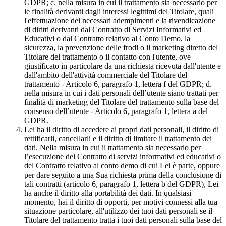
GDPR; c. nella misura in cui il trattamento sia necessario per
le finalità derivanti dagli interessi legittimi del Titolare, quali
l'effettuazione dei necessari adempimenti e la rivendicazione
di diritti derivanti dal Contratto di Servizi Informativi ed
Educativi o dal Contratto relativo al Conto Demo, la
sicurezza, la prevenzione delle frodi o il marketing diretto del
Titolare del trattamento o il contatto con l'utente, ove
giustificato in particolare da una richiesta ricevuta dall'utente e
dall'ambito dell'attività commerciale del Titolare del
trattamento - Articolo 6, paragrafo 1, lettera f del GDPR; d.
nella misura in cui i dati personali dell’utente siano trattati per
finalità di marketing del Titolare del trattamento sulla base del
consenso dell’utente - Articolo 6, paragrafo 1, lettera a del
GDPR.
Lei ha il diritto di accedere ai propri dati personali, il diritto di
rettificarli, cancellarli e il diritto di limitare il trattamento dei
dati. Nella misura in cui il trattamento sia necessario per
l’esecuzione del Contratto di servizi informativi ed educativi o
del Contratto relativo al conto demo di cui Lei è parte, oppure
per dare seguito a una Sua richiesta prima della conclusione di
tali contratti (articolo 6, paragrafo 1, lettera b del GDPR), Lei
ha anche il diritto alla portabilità dei dati. In qualsiasi
momento, hai il diritto di opporti, per motivi connessi alla tua
situazione particolare, all'utilizzo dei tuoi dati personali se il
Titolare del trattamento tratta i tuoi dati personali sulla base del