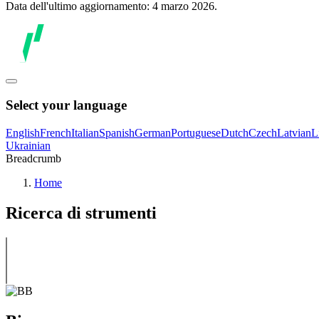
Data dell'ultimo aggiornamento: 4 marzo 2026.
Select your language
English
French
Italian
Spanish
German
Portuguese
Dutch
Czech
Latvian
L
Ukrainian
Breadcrumb
Home
Ricerca di strumenti