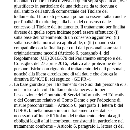
il contatto con te in casi diversi da quelli sopra specificati, ove
giustificato in particolare da una richiesta da te ricevuta e
dall'ambito dell'attività commerciale del Titolare del
trattamento. I tuoi dati personali potranno essere trattati anche
per finalità di marketing sulla base del consenso da te
concesso al Titolare del trattamento. Il trattamento per finalità
diverse da quelle sopra indicate potrà essere effettuato: (i)
sulla base dell’ottenimento di un consenso aggiuntivo, (ii)
sulla base della normativa applicabile, o (iii) quando sia
compatibile con la finalità per cui i dati personali sono stati
originariamente raccolti (Articolo 6, paragrafo 4, del
Regolamento (UE) 2016/679 del Parlamento europeo e del
Consiglio, del 27 aprile 2016, relativo alla protezione delle
persone fisiche con riguardo al trattamento dei dati personali,
nonché alla libera circolazione di tali dati e che abroga la
direttiva 95/46/CE, (di seguito: «GDPR»).
La base giuridica per il trattamento dei Suoi dati personali è: a.
nella misura in cui il trattamento sia necessario per
l’esecuzione del Contratto di Servizi Informativi ed Educativi
o del Contratto relativo al Conto Demo e per l’adozione di
misure precontrattuali – Articolo 6, paragrafo 1, lettera b del
GDPR; b. nella misura in cui il trattamento dei dati sia
necessario affinché il Titolare del trattamento adempia agli
obblighi legali a lui incombenti, consistenti in particolare nel
trattamento conforme – Articolo 6, paragrafo 1, lettera c) del