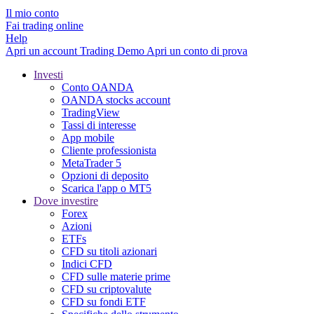
Il mio conto
Fai trading online
Help
Apri un account
Trading
Demo
Apri un conto di prova
Investi
Conto OANDA
OANDA stocks account
TradingView
Tassi di interesse
App mobile
Cliente professionista
MetaTrader 5
Opzioni di deposito
Scarica l'app o MT5
Dove investire
Forex
Azioni
ETFs
CFD su titoli azionari
Indici CFD
CFD sulle materie prime
CFD su criptovalute
CFD su fondi ETF