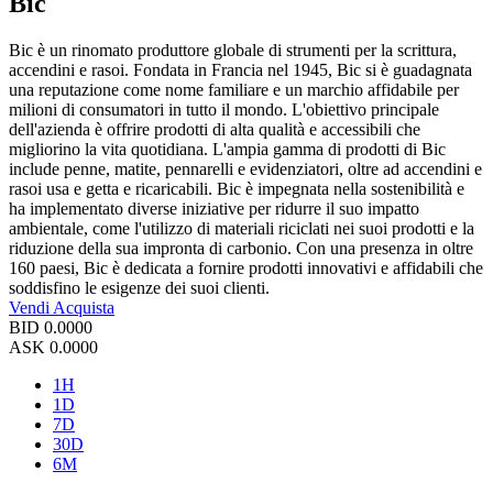
Bic
Bic è un rinomato produttore globale di strumenti per la scrittura,
accendini e rasoi. Fondata in Francia nel 1945, Bic si è guadagnata
una reputazione come nome familiare e un marchio affidabile per
milioni di consumatori in tutto il mondo. L'obiettivo principale
dell'azienda è offrire prodotti di alta qualità e accessibili che
migliorino la vita quotidiana. L'ampia gamma di prodotti di Bic
include penne, matite, pennarelli e evidenziatori, oltre ad accendini e
rasoi usa e getta e ricaricabili. Bic è impegnata nella sostenibilità e
ha implementato diverse iniziative per ridurre il suo impatto
ambientale, come l'utilizzo di materiali riciclati nei suoi prodotti e la
riduzione della sua impronta di carbonio. Con una presenza in oltre
160 paesi, Bic è dedicata a fornire prodotti innovativi e affidabili che
soddisfino le esigenze dei suoi clienti.
Vendi
Acquista
BID
0.0000
ASK
0.0000
1H
1D
7D
30D
6M