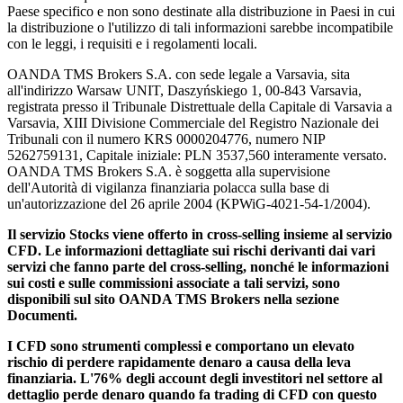
Paese specifico e non sono destinate alla distribuzione in Paesi in cui
la distribuzione o l'utilizzo di tali informazioni sarebbe incompatibile
con le leggi, i requisiti e i regolamenti locali.
OANDA TMS Brokers S.A. con sede legale a Varsavia, sita
all'indirizzo Warsaw UNIT, Daszyńskiego 1, 00-843 Varsavia,
registrata presso il Tribunale Distrettuale della Capitale di Varsavia a
Varsavia, XIII Divisione Commerciale del Registro Nazionale dei
Tribunali con il numero KRS 0000204776, numero NIP
5262759131, Capitale iniziale: PLN 3537,560 interamente versato.
OANDA TMS Brokers S.A. è soggetta alla supervisione
dell'Autorità di vigilanza finanziaria polacca sulla base di
un'autorizzazione del 26 aprile 2004 (KPWiG-4021-54-1/2004).
Il servizio Stocks viene offerto in cross-selling insieme al servizio
CFD. Le informazioni dettagliate sui rischi derivanti dai vari
servizi che fanno parte del cross-selling, nonché le informazioni
sui costi e sulle commissioni associate a tali servizi, sono
disponibili sul sito OANDA TMS Brokers nella sezione
Documenti.
I CFD sono strumenti complessi e comportano un elevato
rischio di perdere rapidamente denaro a causa della leva
finanziaria. L'76% degli account degli investitori nel settore al
dettaglio perde denaro quando fa trading di CFD con questo