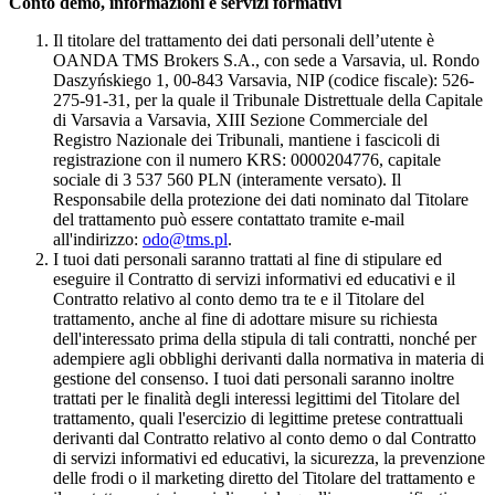
Conto demo, informazioni e servizi formativi
Il titolare del trattamento dei dati personali dell’utente è
OANDA TMS Brokers S.A., con sede a Varsavia, ul. Rondo
Daszyńskiego 1, 00-843 Varsavia, NIP (codice fiscale): 526-
275-91-31, per la quale il Tribunale Distrettuale della Capitale
di Varsavia a Varsavia, XIII Sezione Commerciale del
Registro Nazionale dei Tribunali, mantiene i fascicoli di
registrazione con il numero KRS: 0000204776, capitale
sociale di 3 537 560 PLN (interamente versato). Il
Responsabile della protezione dei dati nominato dal Titolare
del trattamento può essere contattato tramite e-mail
all'indirizzo:
odo@tms.pl
.
I tuoi dati personali saranno trattati al fine di stipulare ed
eseguire il Contratto di servizi informativi ed educativi e il
Contratto relativo al conto demo tra te e il Titolare del
trattamento, anche al fine di adottare misure su richiesta
dell'interessato prima della stipula di tali contratti, nonché per
adempiere agli obblighi derivanti dalla normativa in materia di
gestione del consenso. I tuoi dati personali saranno inoltre
trattati per le finalità degli interessi legittimi del Titolare del
trattamento, quali l'esercizio di legittime pretese contrattuali
derivanti dal Contratto relativo al conto demo o dal Contratto
di servizi informativi ed educativi, la sicurezza, la prevenzione
delle frodi o il marketing diretto del Titolare del trattamento e