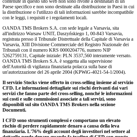
contenute in questo sito web non sono rivolte a destinatari di un
Paese specifico e non sono destinate alla distribuzione in Paesi in cui
la distribuzione o l'utilizzo di tali informazioni sarebbe incompatibile
con le leggi, i requisiti e i regolamenti locali.
OANDA TMS Brokers S.A. con sede legale a Varsavia, sita
all'indirizzo Warsaw UNIT, Daszyńskiego 1, 00-843 Varsavia,
registrata presso il Tribunale Distrettuale della Capitale di Varsavia a
Varsavia, XIII Divisione Commerciale del Registro Nazionale dei
Tribunali con il numero KRS 0000204776, numero NIP
5262759131, Capitale iniziale: PLN 3537,560 interamente versato.
OANDA TMS Brokers S.A. è soggetta alla supervisione
dell'Autorità di vigilanza finanziaria polacca sulla base di
un'autorizzazione del 26 aprile 2004 (KPWiG-4021-54-1/2004).
Il servizio Stocks viene offerto in cross-selling insieme al servizio
CFD. Le informazioni dettagliate sui rischi derivanti dai vari
servizi che fanno parte del cross-selling, nonché le informazioni
sui costi e sulle commissioni associate a tali servizi, sono
disponibili sul sito OANDA TMS Brokers nella sezione
Documenti.
I CFD sono strumenti complessi e comportano un elevato
rischio di perdere rapidamente denaro a causa della leva
finanziaria. L'76% degli account degli investitori nel settore al
dettaglio perde denaro quando fa trading di CFD con questo