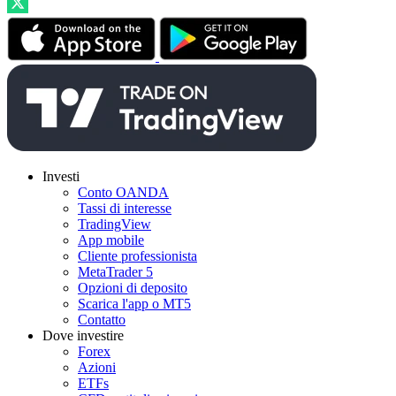
Investi
Conto OANDA
Tassi di interesse
TradingView
App mobile
Cliente professionista
MetaTrader 5
Opzioni di deposito
Scarica l'app o MT5
Contatto
Dove investire
Forex
Azioni
ETFs