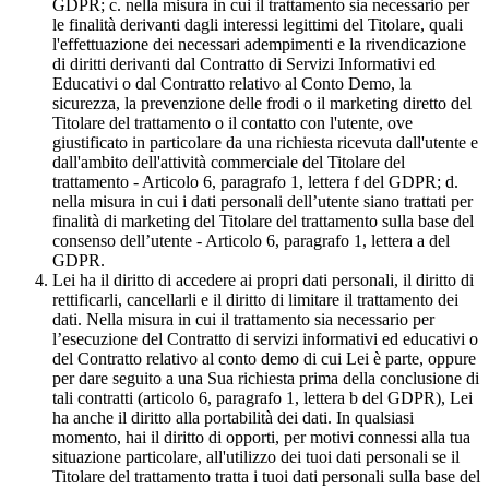
GDPR; c. nella misura in cui il trattamento sia necessario per
le finalità derivanti dagli interessi legittimi del Titolare, quali
l'effettuazione dei necessari adempimenti e la rivendicazione
di diritti derivanti dal Contratto di Servizi Informativi ed
Educativi o dal Contratto relativo al Conto Demo, la
sicurezza, la prevenzione delle frodi o il marketing diretto del
Titolare del trattamento o il contatto con l'utente, ove
giustificato in particolare da una richiesta ricevuta dall'utente e
dall'ambito dell'attività commerciale del Titolare del
trattamento - Articolo 6, paragrafo 1, lettera f del GDPR; d.
nella misura in cui i dati personali dell’utente siano trattati per
finalità di marketing del Titolare del trattamento sulla base del
consenso dell’utente - Articolo 6, paragrafo 1, lettera a del
GDPR.
Lei ha il diritto di accedere ai propri dati personali, il diritto di
rettificarli, cancellarli e il diritto di limitare il trattamento dei
dati. Nella misura in cui il trattamento sia necessario per
l’esecuzione del Contratto di servizi informativi ed educativi o
del Contratto relativo al conto demo di cui Lei è parte, oppure
per dare seguito a una Sua richiesta prima della conclusione di
tali contratti (articolo 6, paragrafo 1, lettera b del GDPR), Lei
ha anche il diritto alla portabilità dei dati. In qualsiasi
momento, hai il diritto di opporti, per motivi connessi alla tua
situazione particolare, all'utilizzo dei tuoi dati personali se il
Titolare del trattamento tratta i tuoi dati personali sulla base del