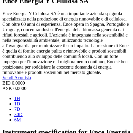
Ence Energia Y Celulosa SA
Ence Energia Y Celulosa SA è una importante azienda spagnola
specializzata nella produzione di energia rinnovabile e di cellulosa.
Con oltre 60 anni di esperienza, Ence opera in Spagna, Portogallo e
Uruguay, concentrandosi sull'energia della biomassa generata dai
rifiuti forestali e agricoli. L'azienda è impegnata nella sostenibilità e
nella responsabilità ambientale, utilizzando tecnologie
all'avanguardia per minimizzare il suo impatto. La missione di Ence
è quella di fornire energia pulita e rinnovabile e prodotti sostenibili
contribuendo allo sviluppo delle comunità locali. Con un forte
impegno per l'innovazione e il miglioramento continuo, Ence è ben
posizionata per soddisfare la crescente domanda di energia
rinnovabile e prodotti sostenibili nel mercato globale.
Vendi
Acquista
BID
0.0000
ASK
0.0000
1H
1D
7D
30D
6M
Instrument specification for Ence Energia