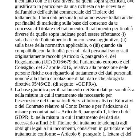
il contatto con te in casi diversi da quelli sopra specificati, ove
giustificato in particolare da una richiesta da te ricevuta e
dall'ambito dell'attività commerciale del Titolare del
trattamento. I tuoi dati personali potranno essere trattati anche
per finalità di marketing sulla base del consenso da te
concesso al Titolare del trattamento. Il trattamento per finalità
diverse da quelle sopra indicate potrà essere effettuato: (i)
sulla base dell’ottenimento di un consenso aggiuntivo, (ii)
sulla base della normativa applicabile, o (iii) quando sia
compatibile con la finalità per cui i dati personali sono stati
originariamente raccolti (Articolo 6, paragrafo 4, del
Regolamento (UE) 2016/679 del Parlamento europeo e del
Consiglio, del 27 aprile 2016, relativo alla protezione delle
persone fisiche con riguardo al trattamento dei dati personali,
nonché alla libera circolazione di tali dati e che abroga la
direttiva 95/46/CE, (di seguito: «GDPR»).
La base giuridica per il trattamento dei Suoi dati personali è: a.
nella misura in cui il trattamento sia necessario per
l’esecuzione del Contratto di Servizi Informativi ed Educativi
o del Contratto relativo al Conto Demo e per l’adozione di
misure precontrattuali – Articolo 6, paragrafo 1, lettera b del
GDPR; b. nella misura in cui il trattamento dei dati sia
necessario affinché il Titolare del trattamento adempia agli
obblighi legali a lui incombenti, consistenti in particolare nel
trattamento conforme – Articolo 6, paragrafo 1, lettera c) del