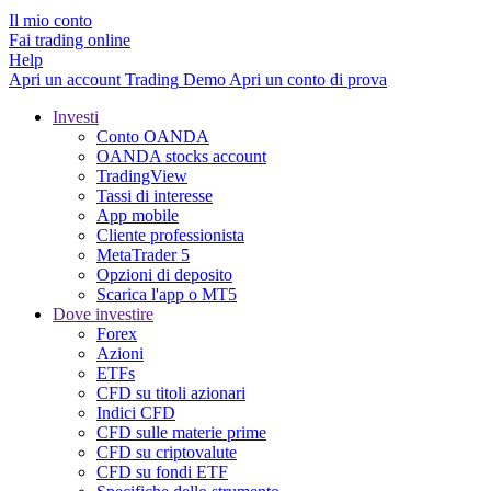
Il mio conto
Fai trading online
Help
Apri un account
Trading
Demo
Apri un conto di prova
Investi
Conto OANDA
OANDA stocks account
TradingView
Tassi di interesse
App mobile
Cliente professionista
MetaTrader 5
Opzioni di deposito
Scarica l'app o MT5
Dove investire
Forex
Azioni
ETFs
CFD su titoli azionari
Indici CFD
CFD sulle materie prime
CFD su criptovalute
CFD su fondi ETF