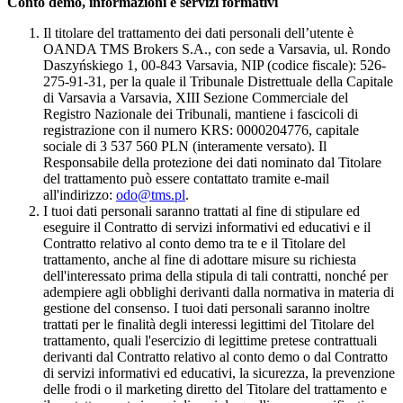
Conto demo, informazioni e servizi formativi
Il titolare del trattamento dei dati personali dell’utente è
OANDA TMS Brokers S.A., con sede a Varsavia, ul. Rondo
Daszyńskiego 1, 00-843 Varsavia, NIP (codice fiscale): 526-
275-91-31, per la quale il Tribunale Distrettuale della Capitale
di Varsavia a Varsavia, XIII Sezione Commerciale del
Registro Nazionale dei Tribunali, mantiene i fascicoli di
registrazione con il numero KRS: 0000204776, capitale
sociale di 3 537 560 PLN (interamente versato). Il
Responsabile della protezione dei dati nominato dal Titolare
del trattamento può essere contattato tramite e-mail
all'indirizzo:
odo@tms.pl
.
I tuoi dati personali saranno trattati al fine di stipulare ed
eseguire il Contratto di servizi informativi ed educativi e il
Contratto relativo al conto demo tra te e il Titolare del
trattamento, anche al fine di adottare misure su richiesta
dell'interessato prima della stipula di tali contratti, nonché per
adempiere agli obblighi derivanti dalla normativa in materia di
gestione del consenso. I tuoi dati personali saranno inoltre
trattati per le finalità degli interessi legittimi del Titolare del
trattamento, quali l'esercizio di legittime pretese contrattuali
derivanti dal Contratto relativo al conto demo o dal Contratto
di servizi informativi ed educativi, la sicurezza, la prevenzione
delle frodi o il marketing diretto del Titolare del trattamento e