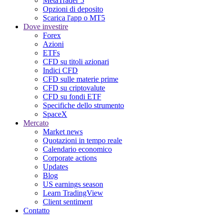
MetaTrader 5
Opzioni di deposito
Scarica l'app o MT5
Dove investire
Forex
Azioni
ETFs
CFD su titoli azionari
Indici CFD
CFD sulle materie prime
CFD su criptovalute
CFD su fondi ETF
Specifiche dello strumento
SpaceX
Mercato
Market news
Quotazioni in tempo reale
Calendario economico
Corporate actions
Updates
Blog
US earnings season
Learn TradingView
Client sentiment
Contatto