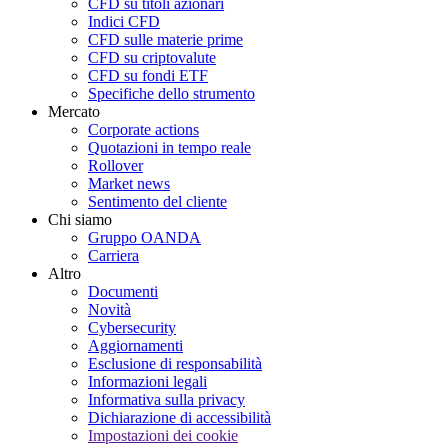
CFD su titoli azionari
Indici CFD
CFD sulle materie prime
CFD su criptovalute
CFD su fondi ETF
Specifiche dello strumento
Mercato
Corporate actions
Quotazioni in tempo reale
Rollover
Market news
Sentimento del cliente
Chi siamo
Gruppo OANDA
Carriera
Altro
Documenti
Novità
Cybersecurity
Aggiornamenti
Esclusione di responsabilità
Informazioni legali
Informativa sulla privacy
Dichiarazione di accessibilità
Impostazioni dei cookie