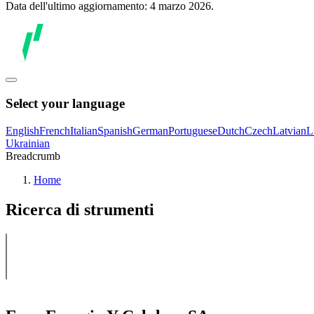
Data dell'ultimo aggiornamento: 4 marzo 2026.
Select your language
English
French
Italian
Spanish
German
Portuguese
Dutch
Czech
Latvian
L
Ukrainian
Breadcrumb
Home
Ricerca di strumenti