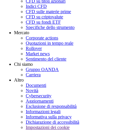
CFD su titoli azionari
Indici CFD
CFD sulle materie prime
CFD su criptovalute
CFD su fondi ETF
Specifiche dello strumento
Mercato
Corporate actions
Quotazioni in tempo reale
Rollover
Market news
Sentimento del cliente
Chi siamo
Gruppo OANDA
Carriera
Altro
Documenti
Novità
Cybersecurity
Aggiornamenti
Esclusione di responsabilità
Informazioni legali
Informativa sulla privacy
Dichiarazione di accessibilità
Impostazioni dei cookie