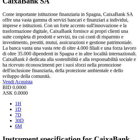
CaixaBank SA
Come importante istituzione finanziaria in Spagna, CaixaBank SA
offre una vasta gamma di servizi bancari e finanziari a individui,
imprese e istituzioni. Con un forte accento sull'innovazione e la
trasformazione digitale, CaixaBank fornisce ai propri clienti una
suite completa di prodotti e servizi, tra cui conti di risparmio e
investimento, prestiti, mutui, assicurazioni e gestione patrimoniale.
La banca vanta una vasta rete di oltre 4.000 filiali e una forza lavoro
di oltre 35.000 dipendenti in Spagna e in altre località internazionali.
CaixaBank è dedicata alla sostenibilità e alla responsabilità sociale e
ha ricevuto riconoscimenti per i suoi sforzi nella promozione
dell'inclusione finanziaria, della protezione ambientale e dello
sviluppo della comunità.
Vendi
Acquista
BID
0.0000
ASK
0.0000
1H
1D
7D
30D
6M
Instrument specification for CaixaBank