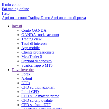
Il mio conto
Fai trading online
Help
Apri un account
Trading
Demo
Apri un conto di prova
Investi
Conto OANDA
OANDA stocks account
TradingView
Tassi di interesse
App mobile
Cliente professionista
MetaTrader 5
Opzioni di deposito
Scarica l'app o MT5
Dove investire
Forex
Azioni
ETFs
CFD su titoli azionari
Indici CFD
CFD sulle materie prime
CFD su criptovalute
CFD su fondi ETF