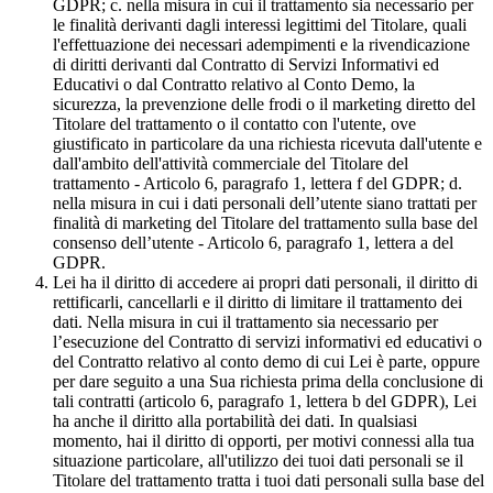
GDPR; c. nella misura in cui il trattamento sia necessario per
le finalità derivanti dagli interessi legittimi del Titolare, quali
l'effettuazione dei necessari adempimenti e la rivendicazione
di diritti derivanti dal Contratto di Servizi Informativi ed
Educativi o dal Contratto relativo al Conto Demo, la
sicurezza, la prevenzione delle frodi o il marketing diretto del
Titolare del trattamento o il contatto con l'utente, ove
giustificato in particolare da una richiesta ricevuta dall'utente e
dall'ambito dell'attività commerciale del Titolare del
trattamento - Articolo 6, paragrafo 1, lettera f del GDPR; d.
nella misura in cui i dati personali dell’utente siano trattati per
finalità di marketing del Titolare del trattamento sulla base del
consenso dell’utente - Articolo 6, paragrafo 1, lettera a del
GDPR.
Lei ha il diritto di accedere ai propri dati personali, il diritto di
rettificarli, cancellarli e il diritto di limitare il trattamento dei
dati. Nella misura in cui il trattamento sia necessario per
l’esecuzione del Contratto di servizi informativi ed educativi o
del Contratto relativo al conto demo di cui Lei è parte, oppure
per dare seguito a una Sua richiesta prima della conclusione di
tali contratti (articolo 6, paragrafo 1, lettera b del GDPR), Lei
ha anche il diritto alla portabilità dei dati. In qualsiasi
momento, hai il diritto di opporti, per motivi connessi alla tua
situazione particolare, all'utilizzo dei tuoi dati personali se il
Titolare del trattamento tratta i tuoi dati personali sulla base del