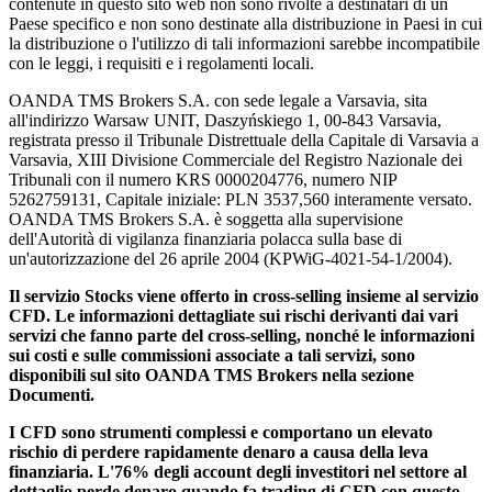
contenute in questo sito web non sono rivolte a destinatari di un
Paese specifico e non sono destinate alla distribuzione in Paesi in cui
la distribuzione o l'utilizzo di tali informazioni sarebbe incompatibile
con le leggi, i requisiti e i regolamenti locali.
OANDA TMS Brokers S.A. con sede legale a Varsavia, sita
all'indirizzo Warsaw UNIT, Daszyńskiego 1, 00-843 Varsavia,
registrata presso il Tribunale Distrettuale della Capitale di Varsavia a
Varsavia, XIII Divisione Commerciale del Registro Nazionale dei
Tribunali con il numero KRS 0000204776, numero NIP
5262759131, Capitale iniziale: PLN 3537,560 interamente versato.
OANDA TMS Brokers S.A. è soggetta alla supervisione
dell'Autorità di vigilanza finanziaria polacca sulla base di
un'autorizzazione del 26 aprile 2004 (KPWiG-4021-54-1/2004).
Il servizio Stocks viene offerto in cross-selling insieme al servizio
CFD. Le informazioni dettagliate sui rischi derivanti dai vari
servizi che fanno parte del cross-selling, nonché le informazioni
sui costi e sulle commissioni associate a tali servizi, sono
disponibili sul sito OANDA TMS Brokers nella sezione
Documenti.
I CFD sono strumenti complessi e comportano un elevato
rischio di perdere rapidamente denaro a causa della leva
finanziaria. L'76% degli account degli investitori nel settore al
dettaglio perde denaro quando fa trading di CFD con questo