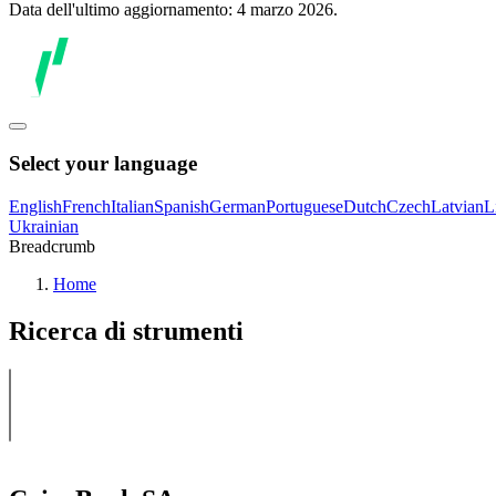
Data dell'ultimo aggiornamento: 4 marzo 2026.
Select your language
English
French
Italian
Spanish
German
Portuguese
Dutch
Czech
Latvian
L
Ukrainian
Breadcrumb
Home
Ricerca di strumenti