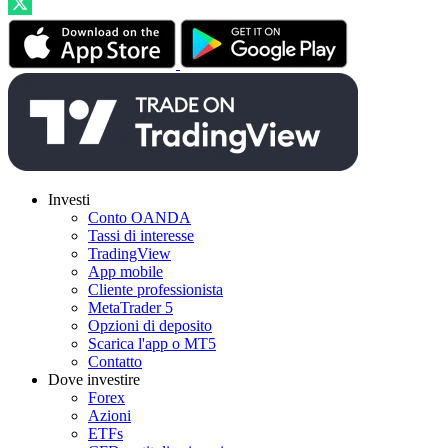
Investi
Conto OANDA
Tassi di interesse
TradingView
App mobile
Cliente professionista
MetaTrader 5
Opzioni di deposito
Scarica l'app o MT5
Contatto
Dove investire
Forex
Azioni
ETFs