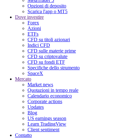
MetaTrader 5
Opzioni di deposito
Scarica l'app o MT5
Dove investire
Forex
Azioni
ETFs
CFD su titoli azionari
Indici CFD
CFD sulle materie prime
CFD su criptovalute
CFD su fondi ETF
Specifiche dello strumento
SpaceX
Mercato
Market news
Quotazioni in tempo reale
Calendario economico
Corporate actions
Updates
Blog
US earnings season
Learn TradingView
Client sentiment
Contatto