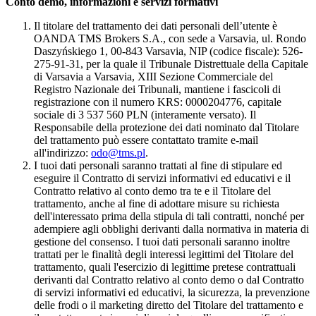
Conto demo, informazioni e servizi formativi
Il titolare del trattamento dei dati personali dell’utente è
OANDA TMS Brokers S.A., con sede a Varsavia, ul. Rondo
Daszyńskiego 1, 00-843 Varsavia, NIP (codice fiscale): 526-
275-91-31, per la quale il Tribunale Distrettuale della Capitale
di Varsavia a Varsavia, XIII Sezione Commerciale del
Registro Nazionale dei Tribunali, mantiene i fascicoli di
registrazione con il numero KRS: 0000204776, capitale
sociale di 3 537 560 PLN (interamente versato). Il
Responsabile della protezione dei dati nominato dal Titolare
del trattamento può essere contattato tramite e-mail
all'indirizzo:
odo@tms.pl
.
I tuoi dati personali saranno trattati al fine di stipulare ed
eseguire il Contratto di servizi informativi ed educativi e il
Contratto relativo al conto demo tra te e il Titolare del
trattamento, anche al fine di adottare misure su richiesta
dell'interessato prima della stipula di tali contratti, nonché per
adempiere agli obblighi derivanti dalla normativa in materia di
gestione del consenso. I tuoi dati personali saranno inoltre
trattati per le finalità degli interessi legittimi del Titolare del
trattamento, quali l'esercizio di legittime pretese contrattuali
derivanti dal Contratto relativo al conto demo o dal Contratto
di servizi informativi ed educativi, la sicurezza, la prevenzione
delle frodi o il marketing diretto del Titolare del trattamento e