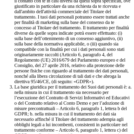
il contatto con te in casi diversi da quelli sopra specificati, ove
giustificato in particolare da una richiesta da te ricevuta e
dall'ambito dell'attività commerciale del Titolare del
trattamento. I tuoi dati personali potranno essere trattati anche
per finalità di marketing sulla base del consenso da te
concesso al Titolare del trattamento. Il trattamento per finalità
diverse da quelle sopra indicate potrà essere effettuato: (i)
sulla base dell’ottenimento di un consenso aggiuntivo, (ii)
sulla base della normativa applicabile, o (iii) quando sia
compatibile con la finalità per cui i dati personali sono stati
originariamente raccolti (Articolo 6, paragrafo 4, del
Regolamento (UE) 2016/679 del Parlamento europeo e del
Consiglio, del 27 aprile 2016, relativo alla protezione delle
persone fisiche con riguardo al trattamento dei dati personali,
nonché alla libera circolazione di tali dati e che abroga la
direttiva 95/46/CE, (di seguito: «GDPR»).
La base giuridica per il trattamento dei Suoi dati personali è: a.
nella misura in cui il trattamento sia necessario per
l’esecuzione del Contratto di Servizi Informativi ed Educativi
o del Contratto relativo al Conto Demo e per l’adozione di
misure precontrattuali – Articolo 6, paragrafo 1, lettera b del
GDPR; b. nella misura in cui il trattamento dei dati sia
necessario affinché il Titolare del trattamento adempia agli
obblighi legali a lui incombenti, consistenti in particolare nel
trattamento conforme – Articolo 6, paragrafo 1, lettera c) del