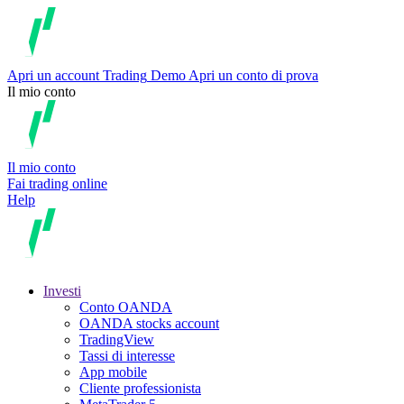
Apri un account
Trading
Demo
Apri un conto di prova
Il mio conto
Il mio conto
Fai trading online
Help
Investi
Conto OANDA
OANDA stocks account
TradingView
Tassi di interesse
App mobile
Cliente professionista