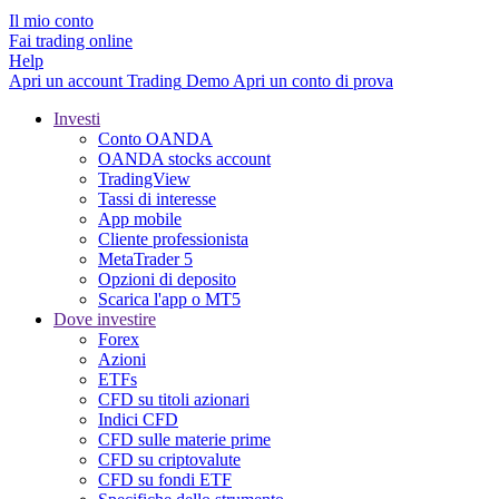
Il mio conto
Fai trading online
Help
Apri un account
Trading
Demo
Apri un conto di prova
Investi
Conto OANDA
OANDA stocks account
TradingView
Tassi di interesse
App mobile
Cliente professionista
MetaTrader 5
Opzioni di deposito
Scarica l'app o MT5
Dove investire
Forex
Azioni
ETFs
CFD su titoli azionari
Indici CFD
CFD sulle materie prime
CFD su criptovalute
CFD su fondi ETF