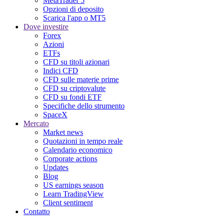
MetaTrader 5
Opzioni di deposito
Scarica l'app o MT5
Dove investire
Forex
Azioni
ETFs
CFD su titoli azionari
Indici CFD
CFD sulle materie prime
CFD su criptovalute
CFD su fondi ETF
Specifiche dello strumento
SpaceX
Mercato
Market news
Quotazioni in tempo reale
Calendario economico
Corporate actions
Updates
Blog
US earnings season
Learn TradingView
Client sentiment
Contatto