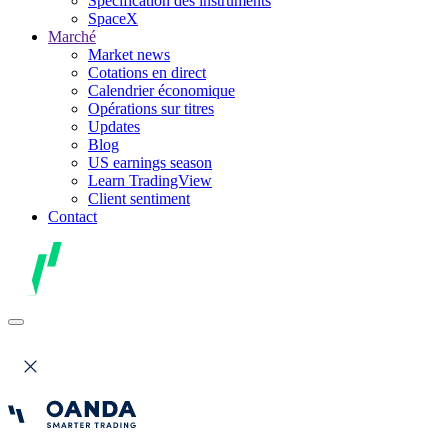
Spécification des instruments
SpaceX
Marché
Market news
Cotations en direct
Calendrier économique
Opérations sur titres
Updates
Blog
US earnings season
Learn TradingView
Client sentiment
Contact