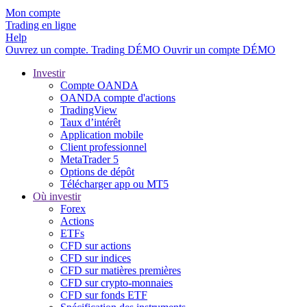
Mon compte
Trading en ligne
Help
Ouvrez un compte.
Trading
DÉMO
Ouvrir un compte DÉMO
Investir
Compte OANDA
OANDA compte d'actions
TradingView
Taux d’intérêt
Application mobile
Client professionnel
MetaTrader 5
Options de dépôt
Télécharger app ou MT5
Où investir
Forex
Actions
ETFs
CFD sur actions
CFD sur indices
CFD sur matières premières
CFD sur crypto-monnaies
CFD sur fonds ETF