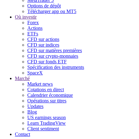
MetaTrader 5
Options de dépôt
Télécharger app ou MT5
Où investir
Forex
Actions
ETFs
CFD sur actions
CFD sur indices
CFD sur matières premières
CFD sur crypto-monnaies
CFD sur fonds ETF
Spécification des instruments
SpaceX
Marché
Market news
Cotations en direct
Calendrier économique
Opérations sur titres
Updates
Blog
US earnings season
Learn TradingView
Client sentiment
Contact