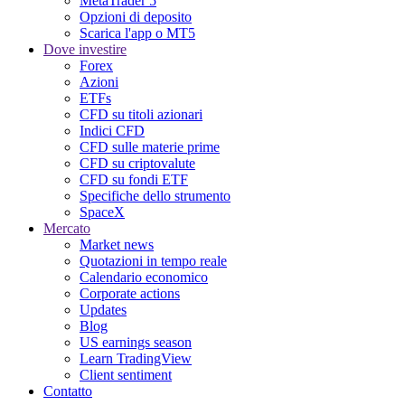
MetaTrader 5
Opzioni di deposito
Scarica l'app o MT5
Dove investire
Forex
Azioni
ETFs
CFD su titoli azionari
Indici CFD
CFD sulle materie prime
CFD su criptovalute
CFD su fondi ETF
Specifiche dello strumento
SpaceX
Mercato
Market news
Quotazioni in tempo reale
Calendario economico
Corporate actions
Updates
Blog
US earnings season
Learn TradingView
Client sentiment
Contatto