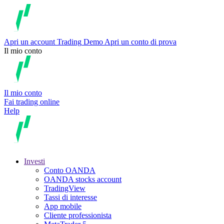
Apri un account
Trading
Demo
Apri un conto di prova
Il mio conto
Il mio conto
Fai trading online
Help
Investi
Conto OANDA
OANDA stocks account
TradingView
Tassi di interesse
App mobile
Cliente professionista