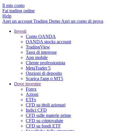
Il mio conto
Fai trading online
Help
Apri un account
Trading
Demo
Apri un conto di prova
Investi
Conto OANDA
OANDA stocks account
TradingView
Tassi di interesse
App mobile
Cliente professionista
MetaTrader 5
Opzioni di deposito
Scarica l'app o MT5
Dove investire
Forex
Azioni
ETFs
CFD su titoli azionari
Indici CFD
CFD sulle materie prime
CFD su criptovalute
CFD su fondi ETF