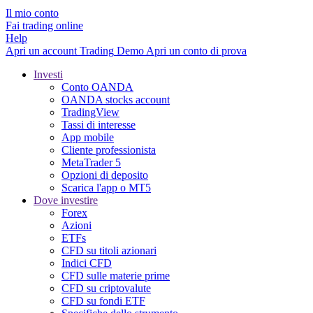
Il mio conto
Fai trading online
Help
Apri un account
Trading
Demo
Apri un conto di prova
Investi
Conto OANDA
OANDA stocks account
TradingView
Tassi di interesse
App mobile
Cliente professionista
MetaTrader 5
Opzioni di deposito
Scarica l'app o MT5
Dove investire
Forex
Azioni
ETFs
CFD su titoli azionari
Indici CFD
CFD sulle materie prime
CFD su criptovalute
CFD su fondi ETF