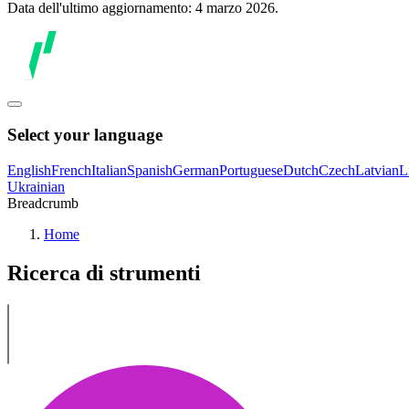
Data dell'ultimo aggiornamento: 4 marzo 2026.
Select your language
English
French
Italian
Spanish
German
Portuguese
Dutch
Czech
Latvian
L
Ukrainian
Breadcrumb
Home
Ricerca di strumenti