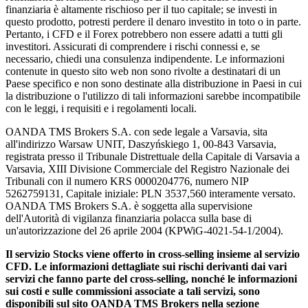
finanziaria è altamente rischioso per il tuo capitale; se investi in
questo prodotto, potresti perdere il denaro investito in toto o in parte.
Pertanto, i CFD e il Forex potrebbero non essere adatti a tutti gli
investitori. Assicurati di comprendere i rischi connessi e, se
necessario, chiedi una consulenza indipendente. Le informazioni
contenute in questo sito web non sono rivolte a destinatari di un
Paese specifico e non sono destinate alla distribuzione in Paesi in cui
la distribuzione o l'utilizzo di tali informazioni sarebbe incompatibile
con le leggi, i requisiti e i regolamenti locali.
OANDA TMS Brokers S.A. con sede legale a Varsavia, sita
all'indirizzo Warsaw UNIT, Daszyńskiego 1, 00-843 Varsavia,
registrata presso il Tribunale Distrettuale della Capitale di Varsavia a
Varsavia, XIII Divisione Commerciale del Registro Nazionale dei
Tribunali con il numero KRS 0000204776, numero NIP
5262759131, Capitale iniziale: PLN 3537,560 interamente versato.
OANDA TMS Brokers S.A. è soggetta alla supervisione
dell'Autorità di vigilanza finanziaria polacca sulla base di
un'autorizzazione del 26 aprile 2004 (KPWiG-4021-54-1/2004).
Il servizio Stocks viene offerto in cross-selling insieme al servizio
CFD. Le informazioni dettagliate sui rischi derivanti dai vari
servizi che fanno parte del cross-selling, nonché le informazioni
sui costi e sulle commissioni associate a tali servizi, sono
disponibili sul sito OANDA TMS Brokers nella sezione