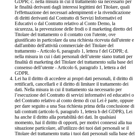
GDPR; c. nella misura in cui il trattamento sia necessario per
le finalità derivanti dagli interessi legittimi del Titolare, quali
l'effettuazione dei necessari adempimenti e la rivendicazione
di diritti derivanti dal Contratto di Servizi Informativi ed
Educativi o dal Contratto relativo al Conto Demo, la
sicurezza, la prevenzione delle frodi o il marketing diretto del
Titolare del trattamento o il contatto con l'utente, ove
giustificato in particolare da una richiesta ricevuta dall'utente e
dall'ambito dell'attività commerciale del Titolare del
trattamento - Articolo 6, paragrafo 1, lettera f del GDPR; d.
nella misura in cui i dati personali dell’utente siano trattati per
finalità di marketing del Titolare del trattamento sulla base del
consenso dell’utente - Articolo 6, paragrafo 1, lettera a del
GDPR.
Lei ha il diritto di accedere ai propri dati personali, il diritto di
rettificarli, cancellarli e il diritto di limitare il trattamento dei
dati. Nella misura in cui il trattamento sia necessario per
l’esecuzione del Contratto di servizi informativi ed educativi o
del Contratto relativo al conto demo di cui Lei è parte, oppure
per dare seguito a una Sua richiesta prima della conclusione di
tali contratti (articolo 6, paragrafo 1, lettera b del GDPR), Lei
ha anche il diritto alla portabilità dei dati. In qualsiasi
momento, hai il diritto di opporti, per motivi connessi alla tua
situazione particolare, all'utilizzo dei tuoi dati personali se il
Titolare del trattamento tratta i tuoi dati personali sulla base del