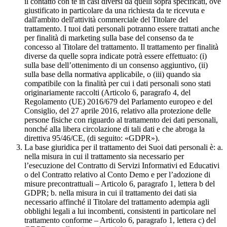
il contatto con te in casi diversi da quelli sopra specificati, ove
giustificato in particolare da una richiesta da te ricevuta e
dall'ambito dell'attività commerciale del Titolare del
trattamento. I tuoi dati personali potranno essere trattati anche
per finalità di marketing sulla base del consenso da te
concesso al Titolare del trattamento. Il trattamento per finalità
diverse da quelle sopra indicate potrà essere effettuato: (i)
sulla base dell’ottenimento di un consenso aggiuntivo, (ii)
sulla base della normativa applicabile, o (iii) quando sia
compatibile con la finalità per cui i dati personali sono stati
originariamente raccolti (Articolo 6, paragrafo 4, del
Regolamento (UE) 2016/679 del Parlamento europeo e del
Consiglio, del 27 aprile 2016, relativo alla protezione delle
persone fisiche con riguardo al trattamento dei dati personali,
nonché alla libera circolazione di tali dati e che abroga la
direttiva 95/46/CE, (di seguito: «GDPR»).
La base giuridica per il trattamento dei Suoi dati personali è: a.
nella misura in cui il trattamento sia necessario per
l’esecuzione del Contratto di Servizi Informativi ed Educativi
o del Contratto relativo al Conto Demo e per l’adozione di
misure precontrattuali – Articolo 6, paragrafo 1, lettera b del
GDPR; b. nella misura in cui il trattamento dei dati sia
necessario affinché il Titolare del trattamento adempia agli
obblighi legali a lui incombenti, consistenti in particolare nel
trattamento conforme – Articolo 6, paragrafo 1, lettera c) del