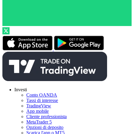
Investi
Conto OANDA
Tassi di interesse
TradingView
App mobile
Cliente professionista
MetaTrader 5
Opzioni di deposito
Scarica l'app o MT5