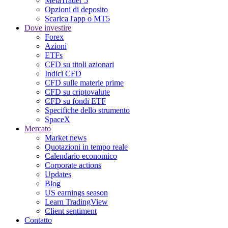
MetaTrader 5
Opzioni di deposito
Scarica l'app o MT5
Dove investire
Forex
Azioni
ETFs
CFD su titoli azionari
Indici CFD
CFD sulle materie prime
CFD su criptovalute
CFD su fondi ETF
Specifiche dello strumento
SpaceX
Mercato
Market news
Quotazioni in tempo reale
Calendario economico
Corporate actions
Updates
Blog
US earnings season
Learn TradingView
Client sentiment
Contatto