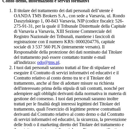
Conto demo, informazioni e servizi formativi
Il titolare del trattamento dei dati personali dell’utente è
OANDA TMS Brokers S.A., con sede a Varsavia, ul. Rondo
Daszyńskiego 1, 00-843 Varsavia, NIP (codice fiscale): 526-
275-91-31, per la quale il Tribunale Distrettuale della Capitale
di Varsavia a Varsavia, XIII Sezione Commerciale del
Registro Nazionale dei Tribunali, mantiene i fascicoli di
registrazione con il numero KRS: 0000204776, capitale
sociale di 3 537 560 PLN (interamente versato). Il
Responsabile della protezione dei dati nominato dal Titolare
del trattamento può essere contattato tramite e-mail
all'indirizzo:
odo@tms.pl
.
I tuoi dati personali saranno trattati al fine di stipulare ed
eseguire il Contratto di servizi informativi ed educativi e il
Contratto relativo al conto demo tra te e il Titolare del
trattamento, anche al fine di adottare misure su richiesta
dell'interessato prima della stipula di tali contratti, nonché per
adempiere agli obblighi derivanti dalla normativa in materia di
gestione del consenso. I tuoi dati personali saranno inoltre
trattati per le finalità degli interessi legittimi del Titolare del
trattamento, quali l'esercizio di legittime pretese contrattuali
derivanti dal Contratto relativo al conto demo o dal Contratto
di servizi informativi ed educativi, la sicurezza, la prevenzione
delle frodi o il marketing diretto del Titolare del trattamento e