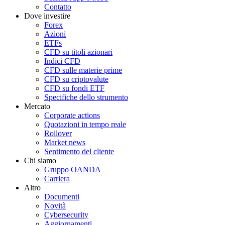
Contatto
Dove investire
Forex
Azioni
ETFs
CFD su titoli azionari
Indici CFD
CFD sulle materie prime
CFD su criptovalute
CFD su fondi ETF
Specifiche dello strumento
Mercato
Corporate actions
Quotazioni in tempo reale
Rollover
Market news
Sentimento del cliente
Chi siamo
Gruppo OANDA
Carriera
Altro
Documenti
Novità
Cybersecurity
Aggiornamenti