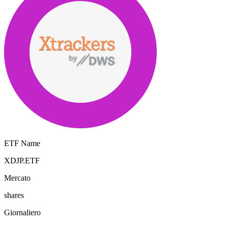
ETF Name
XDJP.ETF
Mercato
shares
Giornaliero