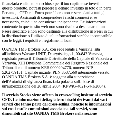
finanziaria è altamente rischioso per il tuo capitale; se investi in
questo prodotto, potresti perdere il denaro investito in toto o in parte.
Pertanto, i CFD e il Forex potrebbero non essere adatti a tutti gli
investitori. Assicurati di comprendere i rischi connessi e, se
necessario, chiedi una consulenza indipendente. Le informazioni
contenute in questo sito web non sono rivolte a destinatari di un
Paese specifico e non sono destinate alla distribuzione in Paesi in cui
la distribuzione o l'utilizzo di tali informazioni sarebbe incompatibile
con le leggi, i requisiti e i regolamenti locali.
OANDA TMS Brokers S.A. con sede legale a Varsavia, sita
all'indirizzo Warsaw UNIT, Daszyńskiego 1, 00-843 Varsavia,
registrata presso il Tribunale Distrettuale della Capitale di Varsavia a
Varsavia, XIII Divisione Commerciale del Registro Nazionale dei
Tribunali con il numero KRS 0000204776, numero NIP
5262759131, Capitale iniziale: PLN 3537,560 interamente versato.
OANDA TMS Brokers S.A. è soggetta alla supervisione
dell'Autorità di vigilanza finanziaria polacca sulla base di
un'autorizzazione del 26 aprile 2004 (KPWiG-4021-54-1/2004).
Il servizio Stocks viene offerto in cross-selling insieme al servizio
CFD. Le informazioni dettagliate sui rischi derivanti dai vari
servizi che fanno parte del cross-selling, nonché le informazioni
sui costi e sulle commissioni associate a tali servizi, sono
disponibili sul sito OANDA TMS Brokers nella sezione