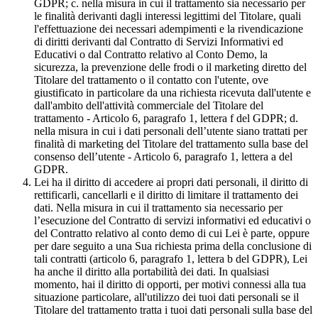
GDPR; c. nella misura in cui il trattamento sia necessario per
le finalità derivanti dagli interessi legittimi del Titolare, quali
l'effettuazione dei necessari adempimenti e la rivendicazione
di diritti derivanti dal Contratto di Servizi Informativi ed
Educativi o dal Contratto relativo al Conto Demo, la
sicurezza, la prevenzione delle frodi o il marketing diretto del
Titolare del trattamento o il contatto con l'utente, ove
giustificato in particolare da una richiesta ricevuta dall'utente e
dall'ambito dell'attività commerciale del Titolare del
trattamento - Articolo 6, paragrafo 1, lettera f del GDPR; d.
nella misura in cui i dati personali dell’utente siano trattati per
finalità di marketing del Titolare del trattamento sulla base del
consenso dell’utente - Articolo 6, paragrafo 1, lettera a del
GDPR.
Lei ha il diritto di accedere ai propri dati personali, il diritto di
rettificarli, cancellarli e il diritto di limitare il trattamento dei
dati. Nella misura in cui il trattamento sia necessario per
l’esecuzione del Contratto di servizi informativi ed educativi o
del Contratto relativo al conto demo di cui Lei è parte, oppure
per dare seguito a una Sua richiesta prima della conclusione di
tali contratti (articolo 6, paragrafo 1, lettera b del GDPR), Lei
ha anche il diritto alla portabilità dei dati. In qualsiasi
momento, hai il diritto di opporti, per motivi connessi alla tua
situazione particolare, all'utilizzo dei tuoi dati personali se il
Titolare del trattamento tratta i tuoi dati personali sulla base del