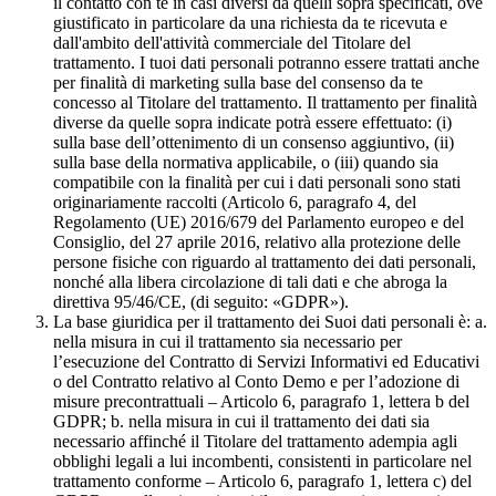
il contatto con te in casi diversi da quelli sopra specificati, ove
giustificato in particolare da una richiesta da te ricevuta e
dall'ambito dell'attività commerciale del Titolare del
trattamento. I tuoi dati personali potranno essere trattati anche
per finalità di marketing sulla base del consenso da te
concesso al Titolare del trattamento. Il trattamento per finalità
diverse da quelle sopra indicate potrà essere effettuato: (i)
sulla base dell’ottenimento di un consenso aggiuntivo, (ii)
sulla base della normativa applicabile, o (iii) quando sia
compatibile con la finalità per cui i dati personali sono stati
originariamente raccolti (Articolo 6, paragrafo 4, del
Regolamento (UE) 2016/679 del Parlamento europeo e del
Consiglio, del 27 aprile 2016, relativo alla protezione delle
persone fisiche con riguardo al trattamento dei dati personali,
nonché alla libera circolazione di tali dati e che abroga la
direttiva 95/46/CE, (di seguito: «GDPR»).
La base giuridica per il trattamento dei Suoi dati personali è: a.
nella misura in cui il trattamento sia necessario per
l’esecuzione del Contratto di Servizi Informativi ed Educativi
o del Contratto relativo al Conto Demo e per l’adozione di
misure precontrattuali – Articolo 6, paragrafo 1, lettera b del
GDPR; b. nella misura in cui il trattamento dei dati sia
necessario affinché il Titolare del trattamento adempia agli
obblighi legali a lui incombenti, consistenti in particolare nel
trattamento conforme – Articolo 6, paragrafo 1, lettera c) del