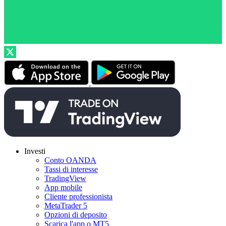
Investi
Conto OANDA
Tassi di interesse
TradingView
App mobile
Cliente professionista
MetaTrader 5
Opzioni di deposito
Scarica l'app o MT5