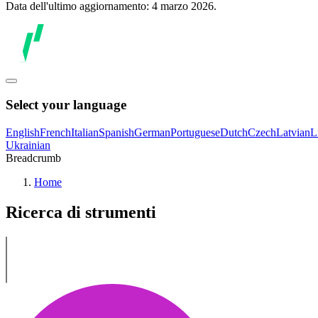
Data dell'ultimo aggiornamento: 4 marzo 2026.
Select your language
English
French
Italian
Spanish
German
Portuguese
Dutch
Czech
Latvian
L
Ukrainian
Breadcrumb
Home
Ricerca di strumenti