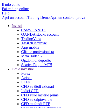
Il mio conto
Fai trading online
Help
Apri un account
Trading
Demo
Apri un conto di prova
Investi
Conto OANDA
OANDA stocks account
TradingView
Tassi di interesse
App mobile
Cliente professionista
MetaTrader 5
Opzioni di deposito
Scarica l'app o MT5
Dove investire
Forex
Azioni
ETFs
CFD su titoli azionari
Indici CFD
CFD sulle materie prime
CFD su criptovalute
CFD su fondi ETF