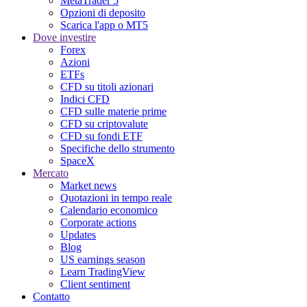
MetaTrader 5
Opzioni di deposito
Scarica l'app o MT5
Dove investire
Forex
Azioni
ETFs
CFD su titoli azionari
Indici CFD
CFD sulle materie prime
CFD su criptovalute
CFD su fondi ETF
Specifiche dello strumento
SpaceX
Mercato
Market news
Quotazioni in tempo reale
Calendario economico
Corporate actions
Updates
Blog
US earnings season
Learn TradingView
Client sentiment
Contatto