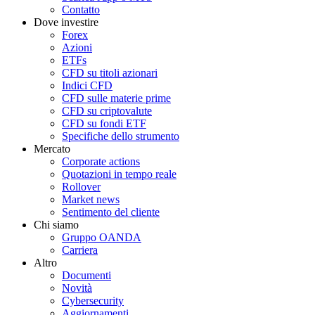
Contatto
Dove investire
Forex
Azioni
ETFs
CFD su titoli azionari
Indici CFD
CFD sulle materie prime
CFD su criptovalute
CFD su fondi ETF
Specifiche dello strumento
Mercato
Corporate actions
Quotazioni in tempo reale
Rollover
Market news
Sentimento del cliente
Chi siamo
Gruppo OANDA
Carriera
Altro
Documenti
Novità
Cybersecurity
Aggiornamenti