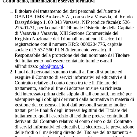
Conto demo, informazioni e servizi formativi
Il titolare del trattamento dei dati personali dell’utente è
OANDA TMS Brokers S.A., con sede a Varsavia, ul. Rondo
Daszyńskiego 1, 00-843 Varsavia, NIP (codice fiscale): 526-
275-91-31, per la quale il Tribunale Distrettuale della Capitale
di Varsavia a Varsavia, XIII Sezione Commerciale del
Registro Nazionale dei Tribunali, mantiene i fascicoli di
registrazione con il numero KRS: 0000204776, capitale
sociale di 3 537 560 PLN (interamente versato). Il
Responsabile della protezione dei dati nominato dal Titolare
del trattamento può essere contattato tramite e-mail
all'indirizzo:
odo@tms.pl
.
I tuoi dati personali saranno trattati al fine di stipulare ed
eseguire il Contratto di servizi informativi ed educativi e il
Contratto relativo al conto demo tra te e il Titolare del
trattamento, anche al fine di adottare misure su richiesta
dell'interessato prima della stipula di tali contratti, nonché per
adempiere agli obblighi derivanti dalla normativa in materia di
gestione del consenso. I tuoi dati personali saranno inoltre
trattati per le finalità degli interessi legittimi del Titolare del
trattamento, quali l'esercizio di legittime pretese contrattuali
derivanti dal Contratto relativo al conto demo o dal Contratto
di servizi informativi ed educativi, la sicurezza, la prevenzione
delle frodi o il marketing diretto del Titolare del trattamento e