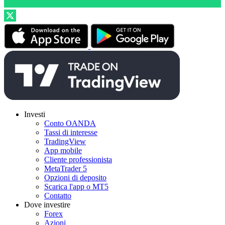
Investi
Conto OANDA
Tassi di interesse
TradingView
App mobile
Cliente professionista
MetaTrader 5
Opzioni di deposito
Scarica l'app o MT5
Contatto
Dove investire
Forex
Azioni