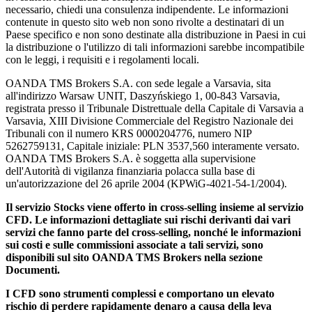
necessario, chiedi una consulenza indipendente. Le informazioni
contenute in questo sito web non sono rivolte a destinatari di un
Paese specifico e non sono destinate alla distribuzione in Paesi in cui
la distribuzione o l'utilizzo di tali informazioni sarebbe incompatibile
con le leggi, i requisiti e i regolamenti locali.
OANDA TMS Brokers S.A. con sede legale a Varsavia, sita
all'indirizzo Warsaw UNIT, Daszyńskiego 1, 00-843 Varsavia,
registrata presso il Tribunale Distrettuale della Capitale di Varsavia a
Varsavia, XIII Divisione Commerciale del Registro Nazionale dei
Tribunali con il numero KRS 0000204776, numero NIP
5262759131, Capitale iniziale: PLN 3537,560 interamente versato.
OANDA TMS Brokers S.A. è soggetta alla supervisione
dell'Autorità di vigilanza finanziaria polacca sulla base di
un'autorizzazione del 26 aprile 2004 (KPWiG-4021-54-1/2004).
Il servizio Stocks viene offerto in cross-selling insieme al servizio
CFD. Le informazioni dettagliate sui rischi derivanti dai vari
servizi che fanno parte del cross-selling, nonché le informazioni
sui costi e sulle commissioni associate a tali servizi, sono
disponibili sul sito OANDA TMS Brokers nella sezione
Documenti.
I CFD sono strumenti complessi e comportano un elevato
rischio di perdere rapidamente denaro a causa della leva