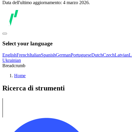
Data dell'ultimo aggiornamento: 4 marzo 2026.
Select your language
English
French
Italian
Spanish
German
Portuguese
Dutch
Czech
Latvian
L
Ukrainian
Breadcrumb
Home
Ricerca di strumenti