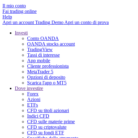
Il mio conto
Fai trading online
Help
Apri un account
Trading
Demo
Apri un conto di prova
Investi
Conto OANDA
OANDA stocks account
TradingView
Tassi di interesse
App mobile
Cliente professionista
MetaTrader 5
Opzioni di deposito
Scarica l'app o MT5
Dove investire
Forex
Azioni
ETFs
CFD su titoli azionari
Indici CFD
CFD sulle materie prime
CFD su criptovalute
CFD su fondi ETF