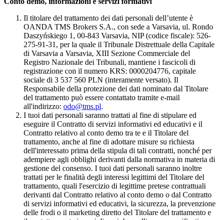
Conto demo, informazioni e servizi formativi
Il titolare del trattamento dei dati personali dell’utente è
OANDA TMS Brokers S.A., con sede a Varsavia, ul. Rondo
Daszyńskiego 1, 00-843 Varsavia, NIP (codice fiscale): 526-
275-91-31, per la quale il Tribunale Distrettuale della Capitale
di Varsavia a Varsavia, XIII Sezione Commerciale del
Registro Nazionale dei Tribunali, mantiene i fascicoli di
registrazione con il numero KRS: 0000204776, capitale
sociale di 3 537 560 PLN (interamente versato). Il
Responsabile della protezione dei dati nominato dal Titolare
del trattamento può essere contattato tramite e-mail
all'indirizzo:
odo@tms.pl
.
I tuoi dati personali saranno trattati al fine di stipulare ed
eseguire il Contratto di servizi informativi ed educativi e il
Contratto relativo al conto demo tra te e il Titolare del
trattamento, anche al fine di adottare misure su richiesta
dell'interessato prima della stipula di tali contratti, nonché per
adempiere agli obblighi derivanti dalla normativa in materia di
gestione del consenso. I tuoi dati personali saranno inoltre
trattati per le finalità degli interessi legittimi del Titolare del
trattamento, quali l'esercizio di legittime pretese contrattuali
derivanti dal Contratto relativo al conto demo o dal Contratto
di servizi informativi ed educativi, la sicurezza, la prevenzione
delle frodi o il marketing diretto del Titolare del trattamento e