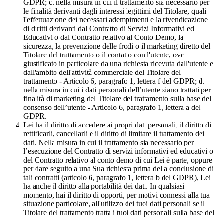
GDPR; c. nella misura in cui il trattamento sia necessario per
le finalità derivanti dagli interessi legittimi del Titolare, quali
l'effettuazione dei necessari adempimenti e la rivendicazione
di diritti derivanti dal Contratto di Servizi Informativi ed
Educativi o dal Contratto relativo al Conto Demo, la
sicurezza, la prevenzione delle frodi o il marketing diretto del
Titolare del trattamento o il contatto con l'utente, ove
giustificato in particolare da una richiesta ricevuta dall'utente e
dall'ambito dell'attività commerciale del Titolare del
trattamento - Articolo 6, paragrafo 1, lettera f del GDPR; d.
nella misura in cui i dati personali dell’utente siano trattati per
finalità di marketing del Titolare del trattamento sulla base del
consenso dell’utente - Articolo 6, paragrafo 1, lettera a del
GDPR.
Lei ha il diritto di accedere ai propri dati personali, il diritto di
rettificarli, cancellarli e il diritto di limitare il trattamento dei
dati. Nella misura in cui il trattamento sia necessario per
l’esecuzione del Contratto di servizi informativi ed educativi o
del Contratto relativo al conto demo di cui Lei è parte, oppure
per dare seguito a una Sua richiesta prima della conclusione di
tali contratti (articolo 6, paragrafo 1, lettera b del GDPR), Lei
ha anche il diritto alla portabilità dei dati. In qualsiasi
momento, hai il diritto di opporti, per motivi connessi alla tua
situazione particolare, all'utilizzo dei tuoi dati personali se il
Titolare del trattamento tratta i tuoi dati personali sulla base del