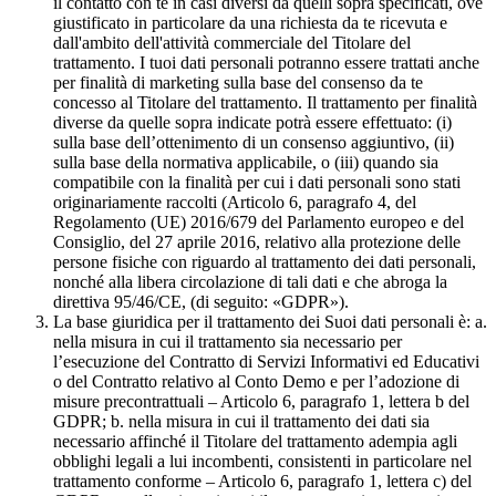
il contatto con te in casi diversi da quelli sopra specificati, ove
giustificato in particolare da una richiesta da te ricevuta e
dall'ambito dell'attività commerciale del Titolare del
trattamento. I tuoi dati personali potranno essere trattati anche
per finalità di marketing sulla base del consenso da te
concesso al Titolare del trattamento. Il trattamento per finalità
diverse da quelle sopra indicate potrà essere effettuato: (i)
sulla base dell’ottenimento di un consenso aggiuntivo, (ii)
sulla base della normativa applicabile, o (iii) quando sia
compatibile con la finalità per cui i dati personali sono stati
originariamente raccolti (Articolo 6, paragrafo 4, del
Regolamento (UE) 2016/679 del Parlamento europeo e del
Consiglio, del 27 aprile 2016, relativo alla protezione delle
persone fisiche con riguardo al trattamento dei dati personali,
nonché alla libera circolazione di tali dati e che abroga la
direttiva 95/46/CE, (di seguito: «GDPR»).
La base giuridica per il trattamento dei Suoi dati personali è: a.
nella misura in cui il trattamento sia necessario per
l’esecuzione del Contratto di Servizi Informativi ed Educativi
o del Contratto relativo al Conto Demo e per l’adozione di
misure precontrattuali – Articolo 6, paragrafo 1, lettera b del
GDPR; b. nella misura in cui il trattamento dei dati sia
necessario affinché il Titolare del trattamento adempia agli
obblighi legali a lui incombenti, consistenti in particolare nel
trattamento conforme – Articolo 6, paragrafo 1, lettera c) del