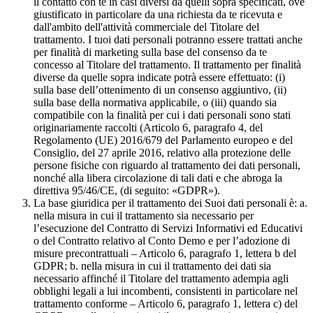
il contatto con te in casi diversi da quelli sopra specificati, ove
giustificato in particolare da una richiesta da te ricevuta e
dall'ambito dell'attività commerciale del Titolare del
trattamento. I tuoi dati personali potranno essere trattati anche
per finalità di marketing sulla base del consenso da te
concesso al Titolare del trattamento. Il trattamento per finalità
diverse da quelle sopra indicate potrà essere effettuato: (i)
sulla base dell’ottenimento di un consenso aggiuntivo, (ii)
sulla base della normativa applicabile, o (iii) quando sia
compatibile con la finalità per cui i dati personali sono stati
originariamente raccolti (Articolo 6, paragrafo 4, del
Regolamento (UE) 2016/679 del Parlamento europeo e del
Consiglio, del 27 aprile 2016, relativo alla protezione delle
persone fisiche con riguardo al trattamento dei dati personali,
nonché alla libera circolazione di tali dati e che abroga la
direttiva 95/46/CE, (di seguito: «GDPR»).
La base giuridica per il trattamento dei Suoi dati personali è: a.
nella misura in cui il trattamento sia necessario per
l’esecuzione del Contratto di Servizi Informativi ed Educativi
o del Contratto relativo al Conto Demo e per l’adozione di
misure precontrattuali – Articolo 6, paragrafo 1, lettera b del
GDPR; b. nella misura in cui il trattamento dei dati sia
necessario affinché il Titolare del trattamento adempia agli
obblighi legali a lui incombenti, consistenti in particolare nel
trattamento conforme – Articolo 6, paragrafo 1, lettera c) del