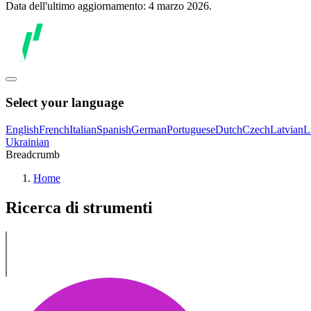
Data dell'ultimo aggiornamento: 4 marzo 2026.
Select your language
English
French
Italian
Spanish
German
Portuguese
Dutch
Czech
Latvian
L
Ukrainian
Breadcrumb
Home
Ricerca di strumenti