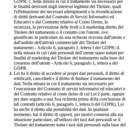
GDPR; c. nella misura in cui il trattamento sia necessario per
le finalità derivanti dagli interessi legittimi del Titolare, quali
l'effettuazione dei necessari adempimenti e la rivendicazione
di diritti derivanti dal Contratto di Servizi Informativi ed
Educativi o dal Contratto relativo al Conto Demo, la
sicurezza, la prevenzione delle frodi o il marketing diretto del
Titolare del trattamento o il contatto con l'utente, ove
giustificato in particolare da una richiesta ricevuta dall'utente e
dall'ambito dell'attività commerciale del Titolare del
trattamento - Articolo 6, paragrafo 1, lettera f del GDPR; d.
nella misura in cui i dati personali dell’utente siano trattati per
finalità di marketing del Titolare del trattamento sulla base del
consenso dell’utente - Articolo 6, paragrafo 1, lettera a del
GDPR.
Lei ha il diritto di accedere ai propri dati personali, il diritto di
rettificarli, cancellarli e il diritto di limitare il trattamento dei
dati. Nella misura in cui il trattamento sia necessario per
l’esecuzione del Contratto di servizi informativi ed educativi o
del Contratto relativo al conto demo di cui Lei è parte, oppure
per dare seguito a una Sua richiesta prima della conclusione di
tali contratti (articolo 6, paragrafo 1, lettera b del GDPR), Lei
ha anche il diritto alla portabilità dei dati. In qualsiasi
momento, hai il diritto di opporti, per motivi connessi alla tua
situazione particolare, all'utilizzo dei tuoi dati personali se il
Titolare del trattamento tratta i tuoi dati personali sulla base del