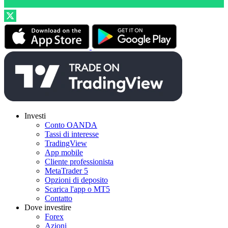
Investi
Conto OANDA
Tassi di interesse
TradingView
App mobile
Cliente professionista
MetaTrader 5
Opzioni di deposito
Scarica l'app o MT5
Contatto
Dove investire
Forex
Azioni