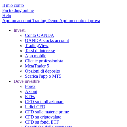
Il mio conto
Fai trading online
Help
Apri un account
Trading
Demo
Apri un conto di prova
Investi
Conto OANDA
OANDA stocks account
TradingView
Tassi di interesse
App mobile
Cliente professionista
MetaTrader 5
Opzioni di deposito
Scarica l'app o MT5
Dove investire
Forex
Azioni
ETFs
CFD su titoli azionari
Indici CFD
CFD sulle materie prime
CFD su criptovalute
CFD su fondi ETF