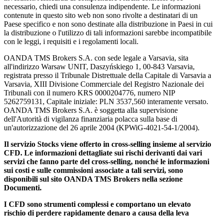
necessario, chiedi una consulenza indipendente. Le informazioni
contenute in questo sito web non sono rivolte a destinatari di un
Paese specifico e non sono destinate alla distribuzione in Paesi in cui
la distribuzione o l'utilizzo di tali informazioni sarebbe incompatibile
con le leggi, i requisiti e i regolamenti locali.
OANDA TMS Brokers S.A. con sede legale a Varsavia, sita
all'indirizzo Warsaw UNIT, Daszyńskiego 1, 00-843 Varsavia,
registrata presso il Tribunale Distrettuale della Capitale di Varsavia a
Varsavia, XIII Divisione Commerciale del Registro Nazionale dei
Tribunali con il numero KRS 0000204776, numero NIP
5262759131, Capitale iniziale: PLN 3537,560 interamente versato.
OANDA TMS Brokers S.A. è soggetta alla supervisione
dell'Autorità di vigilanza finanziaria polacca sulla base di
un'autorizzazione del 26 aprile 2004 (KPWiG-4021-54-1/2004).
Il servizio Stocks viene offerto in cross-selling insieme al servizio
CFD. Le informazioni dettagliate sui rischi derivanti dai vari
servizi che fanno parte del cross-selling, nonché le informazioni
sui costi e sulle commissioni associate a tali servizi, sono
disponibili sul sito OANDA TMS Brokers nella sezione
Documenti.
I CFD sono strumenti complessi e comportano un elevato
rischio di perdere rapidamente denaro a causa della leva