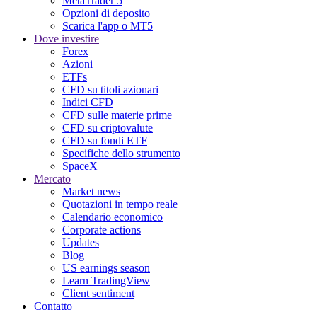
MetaTrader 5
Opzioni di deposito
Scarica l'app o MT5
Dove investire
Forex
Azioni
ETFs
CFD su titoli azionari
Indici CFD
CFD sulle materie prime
CFD su criptovalute
CFD su fondi ETF
Specifiche dello strumento
SpaceX
Mercato
Market news
Quotazioni in tempo reale
Calendario economico
Corporate actions
Updates
Blog
US earnings season
Learn TradingView
Client sentiment
Contatto