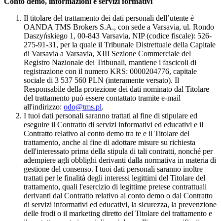
Conto demo, informazioni e servizi formativi
Il titolare del trattamento dei dati personali dell’utente è
OANDA TMS Brokers S.A., con sede a Varsavia, ul. Rondo
Daszyńskiego 1, 00-843 Varsavia, NIP (codice fiscale): 526-
275-91-31, per la quale il Tribunale Distrettuale della Capitale
di Varsavia a Varsavia, XIII Sezione Commerciale del
Registro Nazionale dei Tribunali, mantiene i fascicoli di
registrazione con il numero KRS: 0000204776, capitale
sociale di 3 537 560 PLN (interamente versato). Il
Responsabile della protezione dei dati nominato dal Titolare
del trattamento può essere contattato tramite e-mail
all'indirizzo:
odo@tms.pl
.
I tuoi dati personali saranno trattati al fine di stipulare ed
eseguire il Contratto di servizi informativi ed educativi e il
Contratto relativo al conto demo tra te e il Titolare del
trattamento, anche al fine di adottare misure su richiesta
dell'interessato prima della stipula di tali contratti, nonché per
adempiere agli obblighi derivanti dalla normativa in materia di
gestione del consenso. I tuoi dati personali saranno inoltre
trattati per le finalità degli interessi legittimi del Titolare del
trattamento, quali l'esercizio di legittime pretese contrattuali
derivanti dal Contratto relativo al conto demo o dal Contratto
di servizi informativi ed educativi, la sicurezza, la prevenzione
delle frodi o il marketing diretto del Titolare del trattamento e