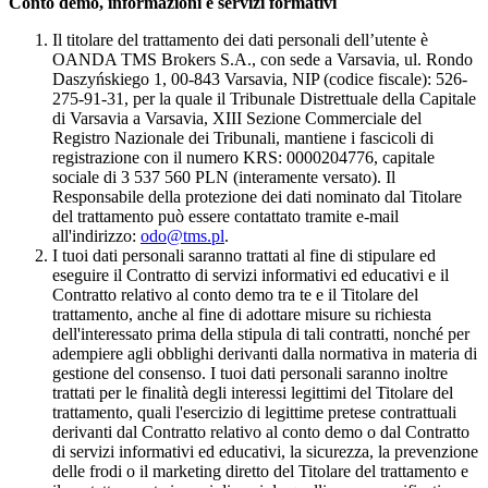
Conto demo, informazioni e servizi formativi
Il titolare del trattamento dei dati personali dell’utente è
OANDA TMS Brokers S.A., con sede a Varsavia, ul. Rondo
Daszyńskiego 1, 00-843 Varsavia, NIP (codice fiscale): 526-
275-91-31, per la quale il Tribunale Distrettuale della Capitale
di Varsavia a Varsavia, XIII Sezione Commerciale del
Registro Nazionale dei Tribunali, mantiene i fascicoli di
registrazione con il numero KRS: 0000204776, capitale
sociale di 3 537 560 PLN (interamente versato). Il
Responsabile della protezione dei dati nominato dal Titolare
del trattamento può essere contattato tramite e-mail
all'indirizzo:
odo@tms.pl
.
I tuoi dati personali saranno trattati al fine di stipulare ed
eseguire il Contratto di servizi informativi ed educativi e il
Contratto relativo al conto demo tra te e il Titolare del
trattamento, anche al fine di adottare misure su richiesta
dell'interessato prima della stipula di tali contratti, nonché per
adempiere agli obblighi derivanti dalla normativa in materia di
gestione del consenso. I tuoi dati personali saranno inoltre
trattati per le finalità degli interessi legittimi del Titolare del
trattamento, quali l'esercizio di legittime pretese contrattuali
derivanti dal Contratto relativo al conto demo o dal Contratto
di servizi informativi ed educativi, la sicurezza, la prevenzione
delle frodi o il marketing diretto del Titolare del trattamento e