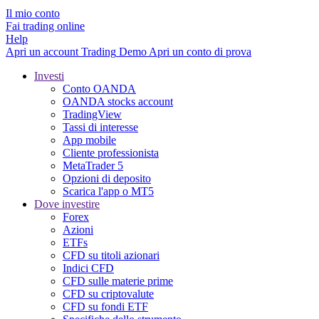
Il mio conto
Fai trading online
Help
Apri un account
Trading
Demo
Apri un conto di prova
Investi
Conto OANDA
OANDA stocks account
TradingView
Tassi di interesse
App mobile
Cliente professionista
MetaTrader 5
Opzioni di deposito
Scarica l'app o MT5
Dove investire
Forex
Azioni
ETFs
CFD su titoli azionari
Indici CFD
CFD sulle materie prime
CFD su criptovalute
CFD su fondi ETF