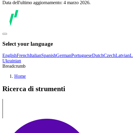
Data dell'ultimo aggiornamento: 4 marzo 2026.
Select your language
English
French
Italian
Spanish
German
Portuguese
Dutch
Czech
Latvian
L
Ukrainian
Breadcrumb
Home
Ricerca di strumenti