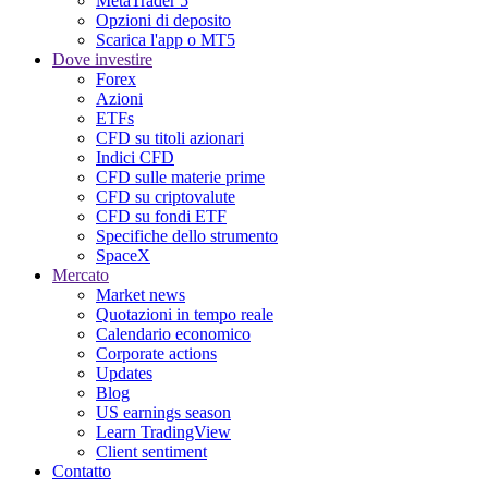
MetaTrader 5
Opzioni di deposito
Scarica l'app o MT5
Dove investire
Forex
Azioni
ETFs
CFD su titoli azionari
Indici CFD
CFD sulle materie prime
CFD su criptovalute
CFD su fondi ETF
Specifiche dello strumento
SpaceX
Mercato
Market news
Quotazioni in tempo reale
Calendario economico
Corporate actions
Updates
Blog
US earnings season
Learn TradingView
Client sentiment
Contatto