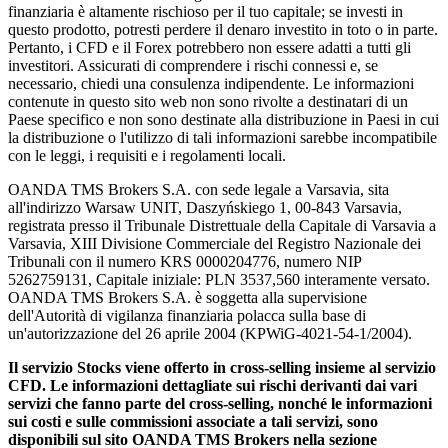
finanziaria è altamente rischioso per il tuo capitale; se investi in
questo prodotto, potresti perdere il denaro investito in toto o in parte.
Pertanto, i CFD e il Forex potrebbero non essere adatti a tutti gli
investitori. Assicurati di comprendere i rischi connessi e, se
necessario, chiedi una consulenza indipendente. Le informazioni
contenute in questo sito web non sono rivolte a destinatari di un
Paese specifico e non sono destinate alla distribuzione in Paesi in cui
la distribuzione o l'utilizzo di tali informazioni sarebbe incompatibile
con le leggi, i requisiti e i regolamenti locali.
OANDA TMS Brokers S.A. con sede legale a Varsavia, sita
all'indirizzo Warsaw UNIT, Daszyńskiego 1, 00-843 Varsavia,
registrata presso il Tribunale Distrettuale della Capitale di Varsavia a
Varsavia, XIII Divisione Commerciale del Registro Nazionale dei
Tribunali con il numero KRS 0000204776, numero NIP
5262759131, Capitale iniziale: PLN 3537,560 interamente versato.
OANDA TMS Brokers S.A. è soggetta alla supervisione
dell'Autorità di vigilanza finanziaria polacca sulla base di
un'autorizzazione del 26 aprile 2004 (KPWiG-4021-54-1/2004).
Il servizio Stocks viene offerto in cross-selling insieme al servizio
CFD. Le informazioni dettagliate sui rischi derivanti dai vari
servizi che fanno parte del cross-selling, nonché le informazioni
sui costi e sulle commissioni associate a tali servizi, sono
disponibili sul sito OANDA TMS Brokers nella sezione