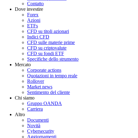
Contatto
Dove investire
Forex
Azioni
ETFs
CFD su titoli azionari
Indici CFD
CFD sulle materie prime
CFD su criptovalute
CFD su fondi ETF
Specifiche dello strumento
Mercato
Corporate actions
Quotazioni in tempo reale
Rollover
Market news
Sentimento del cliente
Chi siamo
Gruppo OANDA
Carriera
Altro
Documenti
Novità
Cybersecurity
Aggiornamenti