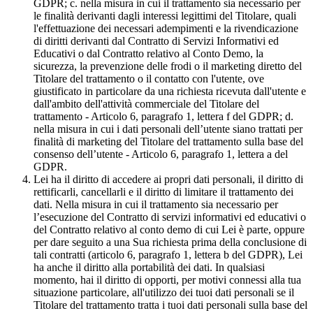
GDPR; c. nella misura in cui il trattamento sia necessario per
le finalità derivanti dagli interessi legittimi del Titolare, quali
l'effettuazione dei necessari adempimenti e la rivendicazione
di diritti derivanti dal Contratto di Servizi Informativi ed
Educativi o dal Contratto relativo al Conto Demo, la
sicurezza, la prevenzione delle frodi o il marketing diretto del
Titolare del trattamento o il contatto con l'utente, ove
giustificato in particolare da una richiesta ricevuta dall'utente e
dall'ambito dell'attività commerciale del Titolare del
trattamento - Articolo 6, paragrafo 1, lettera f del GDPR; d.
nella misura in cui i dati personali dell’utente siano trattati per
finalità di marketing del Titolare del trattamento sulla base del
consenso dell’utente - Articolo 6, paragrafo 1, lettera a del
GDPR.
Lei ha il diritto di accedere ai propri dati personali, il diritto di
rettificarli, cancellarli e il diritto di limitare il trattamento dei
dati. Nella misura in cui il trattamento sia necessario per
l’esecuzione del Contratto di servizi informativi ed educativi o
del Contratto relativo al conto demo di cui Lei è parte, oppure
per dare seguito a una Sua richiesta prima della conclusione di
tali contratti (articolo 6, paragrafo 1, lettera b del GDPR), Lei
ha anche il diritto alla portabilità dei dati. In qualsiasi
momento, hai il diritto di opporti, per motivi connessi alla tua
situazione particolare, all'utilizzo dei tuoi dati personali se il
Titolare del trattamento tratta i tuoi dati personali sulla base del