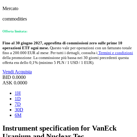
Mercato
commodities
Offerta limitata:
Fino al 30 giugno 2027, approfitta di commissioni zero sulle prime 10
operazioni ETF ogni mese.
Questo vale per operazioni con un fatturato totale
fino a 200.000 EUR al mese. Per tutti i dettagli, consulta i
Termini e condizioni
della promozione. La commissione più bassa nei 30 giorni precedenti questa
offerta era dello 0,1% (minimo 5 PLN / 1 USD / 1 EUR).
Vendi
Acquista
BID
0.0000
ASK
0.0000
1H
1D
7D
30D
6M
Instrument specification for VanEck
Uranium and Nuclear Tec