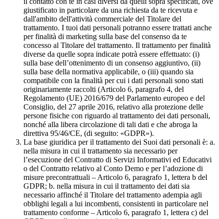
il contatto con te in casi diversi da quelli sopra specificati, ove
giustificato in particolare da una richiesta da te ricevuta e
dall'ambito dell'attività commerciale del Titolare del
trattamento. I tuoi dati personali potranno essere trattati anche
per finalità di marketing sulla base del consenso da te
concesso al Titolare del trattamento. Il trattamento per finalità
diverse da quelle sopra indicate potrà essere effettuato: (i)
sulla base dell’ottenimento di un consenso aggiuntivo, (ii)
sulla base della normativa applicabile, o (iii) quando sia
compatibile con la finalità per cui i dati personali sono stati
originariamente raccolti (Articolo 6, paragrafo 4, del
Regolamento (UE) 2016/679 del Parlamento europeo e del
Consiglio, del 27 aprile 2016, relativo alla protezione delle
persone fisiche con riguardo al trattamento dei dati personali,
nonché alla libera circolazione di tali dati e che abroga la
direttiva 95/46/CE, (di seguito: «GDPR»).
La base giuridica per il trattamento dei Suoi dati personali è: a.
nella misura in cui il trattamento sia necessario per
l’esecuzione del Contratto di Servizi Informativi ed Educativi
o del Contratto relativo al Conto Demo e per l’adozione di
misure precontrattuali – Articolo 6, paragrafo 1, lettera b del
GDPR; b. nella misura in cui il trattamento dei dati sia
necessario affinché il Titolare del trattamento adempia agli
obblighi legali a lui incombenti, consistenti in particolare nel
trattamento conforme – Articolo 6, paragrafo 1, lettera c) del