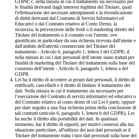
GDPR; c. nella misura in cui il trattamento sia necessario per
le finalità derivanti dagli interessi legittimi del Titolare, quali
l'effettuazione dei necessari adempimenti e la rivendicazione
di diritti derivanti dal Contratto di Servizi Informativi ed
Educativi o dal Contratto relativo al Conto Demo, la
sicurezza, la prevenzione delle frodi o il marketing diretto del
Titolare del trattamento o il contatto con l'utente, ove
giustificato in particolare da una richiesta ricevuta dall'utente e
dall'ambito dell'attività commerciale del Titolare del
trattamento - Articolo 6, paragrafo 1, lettera f del GDPR; d.
nella misura in cui i dati personali dell’utente siano trattati per
finalità di marketing del Titolare del trattamento sulla base del
consenso dell’utente - Articolo 6, paragrafo 1, lettera a del
GDPR.
Lei ha il diritto di accedere ai propri dati personali, il diritto di
rettificarli, cancellarli e il diritto di limitare il trattamento dei
dati. Nella misura in cui il trattamento sia necessario per
l’esecuzione del Contratto di servizi informativi ed educativi o
del Contratto relativo al conto demo di cui Lei è parte, oppure
per dare seguito a una Sua richiesta prima della conclusione di
tali contratti (articolo 6, paragrafo 1, lettera b del GDPR), Lei
ha anche il diritto alla portabilità dei dati. In qualsiasi
momento, hai il diritto di opporti, per motivi connessi alla tua
situazione particolare, all'utilizzo dei tuoi dati personali se il
Titolare del trattamento tratta i tuoi dati personali sulla base del