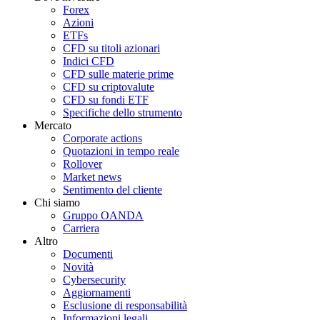
Forex
Azioni
ETFs
CFD su titoli azionari
Indici CFD
CFD sulle materie prime
CFD su criptovalute
CFD su fondi ETF
Specifiche dello strumento
Mercato
Corporate actions
Quotazioni in tempo reale
Rollover
Market news
Sentimento del cliente
Chi siamo
Gruppo OANDA
Carriera
Altro
Documenti
Novità
Cybersecurity
Aggiornamenti
Esclusione di responsabilità
Informazioni legali