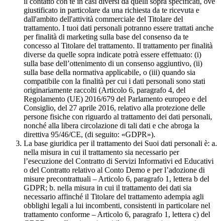
il contatto con te in casi diversi da quelli sopra specificati, ove
giustificato in particolare da una richiesta da te ricevuta e
dall'ambito dell'attività commerciale del Titolare del
trattamento. I tuoi dati personali potranno essere trattati anche
per finalità di marketing sulla base del consenso da te
concesso al Titolare del trattamento. Il trattamento per finalità
diverse da quelle sopra indicate potrà essere effettuato: (i)
sulla base dell’ottenimento di un consenso aggiuntivo, (ii)
sulla base della normativa applicabile, o (iii) quando sia
compatibile con la finalità per cui i dati personali sono stati
originariamente raccolti (Articolo 6, paragrafo 4, del
Regolamento (UE) 2016/679 del Parlamento europeo e del
Consiglio, del 27 aprile 2016, relativo alla protezione delle
persone fisiche con riguardo al trattamento dei dati personali,
nonché alla libera circolazione di tali dati e che abroga la
direttiva 95/46/CE, (di seguito: «GDPR»).
La base giuridica per il trattamento dei Suoi dati personali è: a.
nella misura in cui il trattamento sia necessario per
l’esecuzione del Contratto di Servizi Informativi ed Educativi
o del Contratto relativo al Conto Demo e per l’adozione di
misure precontrattuali – Articolo 6, paragrafo 1, lettera b del
GDPR; b. nella misura in cui il trattamento dei dati sia
necessario affinché il Titolare del trattamento adempia agli
obblighi legali a lui incombenti, consistenti in particolare nel
trattamento conforme – Articolo 6, paragrafo 1, lettera c) del