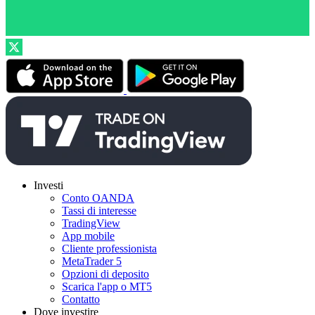
Investi
Conto OANDA
Tassi di interesse
TradingView
App mobile
Cliente professionista
MetaTrader 5
Opzioni di deposito
Scarica l'app o MT5
Contatto
Dove investire