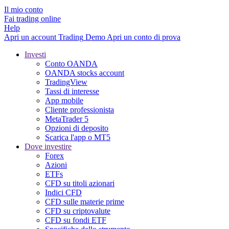
Il mio conto
Fai trading online
Help
Apri un account
Trading
Demo
Apri un conto di prova
Investi
Conto OANDA
OANDA stocks account
TradingView
Tassi di interesse
App mobile
Cliente professionista
MetaTrader 5
Opzioni di deposito
Scarica l'app o MT5
Dove investire
Forex
Azioni
ETFs
CFD su titoli azionari
Indici CFD
CFD sulle materie prime
CFD su criptovalute
CFD su fondi ETF