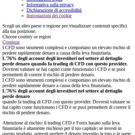
Informativa sulla privacy
Dichiarazione di accessibilità
Impostazioni dei cookie
Scegli un altro paese o regione per visualizzare contenuti specifici
alla tua posizione.
Choose country or region
Continue
I CFD sono strumenti complessi e comportano un elevato rischio di
perdere rapidamente denaro a causa della leva finanziaria.
L'76% degli account degli investitori nel settore al dettaglio
perde denaro quando fa trading di CFD con questo provider.
Dovresti valutare se hai capito come funzionano i CFD e se puoi
permetterti di correre il rischio di perdere denaro.
I CFD sono strumenti complessi e comportano un elevato rischio di
perdere rapidamente denaro a causa della leva finanziaria.
L'76% degli account degli investitori nel settore al dettaglio
perde denaro
quando fa trading di CFD con questo provider. Dovresti valutare se
hai capito come funzionano i CFD e se puoi permetterti di correre il
rischio di perdere denaro.
Attenzione al rischio: il trading CFD e Forex basato sulla leva
finanziaria è altamente rischioso per il tuo capitale; se investi in
questo prodotto, potresti perdere il denaro investito in toto o in parte.