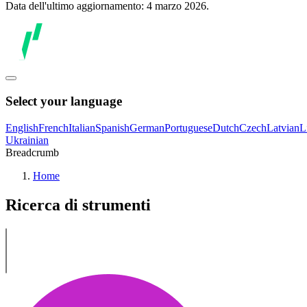
Data dell'ultimo aggiornamento: 4 marzo 2026.
Select your language
English
French
Italian
Spanish
German
Portuguese
Dutch
Czech
Latvian
L
Ukrainian
Breadcrumb
Home
Ricerca di strumenti