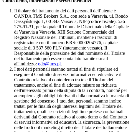
Conto demo, informazioni e servizi formativi
Il titolare del trattamento dei dati personali dell’utente è
OANDA TMS Brokers S.A., con sede a Varsavia, ul. Rondo
Daszyńskiego 1, 00-843 Varsavia, NIP (codice fiscale): 526-
275-91-31, per la quale il Tribunale Distrettuale della Capitale
di Varsavia a Varsavia, XIII Sezione Commerciale del
Registro Nazionale dei Tribunali, mantiene i fascicoli di
registrazione con il numero KRS: 0000204776, capitale
sociale di 3 537 560 PLN (interamente versato). Il
Responsabile della protezione dei dati nominato dal Titolare
del trattamento può essere contattato tramite e-mail
all'indirizzo:
odo@tms.pl
.
I tuoi dati personali saranno trattati al fine di stipulare ed
eseguire il Contratto di servizi informativi ed educativi e il
Contratto relativo al conto demo tra te e il Titolare del
trattamento, anche al fine di adottare misure su richiesta
dell'interessato prima della stipula di tali contratti, nonché per
adempiere agli obblighi derivanti dalla normativa in materia di
gestione del consenso. I tuoi dati personali saranno inoltre
trattati per le finalità degli interessi legittimi del Titolare del
trattamento, quali l'esercizio di legittime pretese contrattuali
derivanti dal Contratto relativo al conto demo o dal Contratto
di servizi informativi ed educativi, la sicurezza, la prevenzione
delle frodi o il marketing diretto del Titolare del trattamento e