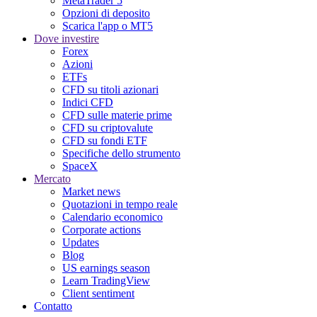
MetaTrader 5
Opzioni di deposito
Scarica l'app o MT5
Dove investire
Forex
Azioni
ETFs
CFD su titoli azionari
Indici CFD
CFD sulle materie prime
CFD su criptovalute
CFD su fondi ETF
Specifiche dello strumento
SpaceX
Mercato
Market news
Quotazioni in tempo reale
Calendario economico
Corporate actions
Updates
Blog
US earnings season
Learn TradingView
Client sentiment
Contatto