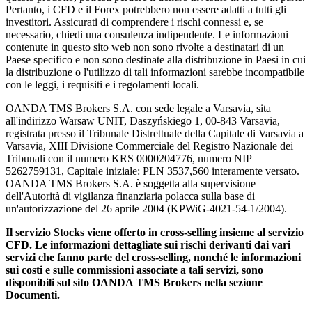
Pertanto, i CFD e il Forex potrebbero non essere adatti a tutti gli
investitori. Assicurati di comprendere i rischi connessi e, se
necessario, chiedi una consulenza indipendente. Le informazioni
contenute in questo sito web non sono rivolte a destinatari di un
Paese specifico e non sono destinate alla distribuzione in Paesi in cui
la distribuzione o l'utilizzo di tali informazioni sarebbe incompatibile
con le leggi, i requisiti e i regolamenti locali.
OANDA TMS Brokers S.A. con sede legale a Varsavia, sita
all'indirizzo Warsaw UNIT, Daszyńskiego 1, 00-843 Varsavia,
registrata presso il Tribunale Distrettuale della Capitale di Varsavia a
Varsavia, XIII Divisione Commerciale del Registro Nazionale dei
Tribunali con il numero KRS 0000204776, numero NIP
5262759131, Capitale iniziale: PLN 3537,560 interamente versato.
OANDA TMS Brokers S.A. è soggetta alla supervisione
dell'Autorità di vigilanza finanziaria polacca sulla base di
un'autorizzazione del 26 aprile 2004 (KPWiG-4021-54-1/2004).
Il servizio Stocks viene offerto in cross-selling insieme al servizio
CFD. Le informazioni dettagliate sui rischi derivanti dai vari
servizi che fanno parte del cross-selling, nonché le informazioni
sui costi e sulle commissioni associate a tali servizi, sono
disponibili sul sito OANDA TMS Brokers nella sezione
Documenti.