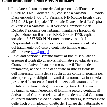
Conto demo, informazioni e servizi formativi
Il titolare del trattamento dei dati personali dell’utente è
OANDA TMS Brokers S.A., con sede a Varsavia, ul. Rondo
Daszyńskiego 1, 00-843 Varsavia, NIP (codice fiscale): 526-
275-91-31, per la quale il Tribunale Distrettuale della Capitale
di Varsavia a Varsavia, XIII Sezione Commerciale del
Registro Nazionale dei Tribunali, mantiene i fascicoli di
registrazione con il numero KRS: 0000204776, capitale
sociale di 3 537 560 PLN (interamente versato). Il
Responsabile della protezione dei dati nominato dal Titolare
del trattamento può essere contattato tramite e-mail
all'indirizzo:
odo@tms.pl
.
I tuoi dati personali saranno trattati al fine di stipulare ed
eseguire il Contratto di servizi informativi ed educativi e il
Contratto relativo al conto demo tra te e il Titolare del
trattamento, anche al fine di adottare misure su richiesta
dell'interessato prima della stipula di tali contratti, nonché per
adempiere agli obblighi derivanti dalla normativa in materia di
gestione del consenso. I tuoi dati personali saranno inoltre
trattati per le finalità degli interessi legittimi del Titolare del
trattamento, quali l'esercizio di legittime pretese contrattuali
derivanti dal Contratto relativo al conto demo o dal Contratto
di servizi informativi ed educativi, la sicurezza, la prevenzione
delle frodi o il marketing diretto del Titolare del trattamento e