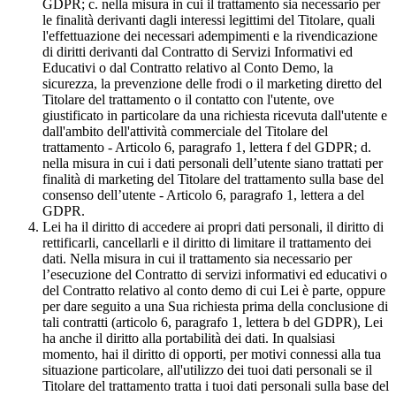
GDPR; c. nella misura in cui il trattamento sia necessario per
le finalità derivanti dagli interessi legittimi del Titolare, quali
l'effettuazione dei necessari adempimenti e la rivendicazione
di diritti derivanti dal Contratto di Servizi Informativi ed
Educativi o dal Contratto relativo al Conto Demo, la
sicurezza, la prevenzione delle frodi o il marketing diretto del
Titolare del trattamento o il contatto con l'utente, ove
giustificato in particolare da una richiesta ricevuta dall'utente e
dall'ambito dell'attività commerciale del Titolare del
trattamento - Articolo 6, paragrafo 1, lettera f del GDPR; d.
nella misura in cui i dati personali dell’utente siano trattati per
finalità di marketing del Titolare del trattamento sulla base del
consenso dell’utente - Articolo 6, paragrafo 1, lettera a del
GDPR.
Lei ha il diritto di accedere ai propri dati personali, il diritto di
rettificarli, cancellarli e il diritto di limitare il trattamento dei
dati. Nella misura in cui il trattamento sia necessario per
l’esecuzione del Contratto di servizi informativi ed educativi o
del Contratto relativo al conto demo di cui Lei è parte, oppure
per dare seguito a una Sua richiesta prima della conclusione di
tali contratti (articolo 6, paragrafo 1, lettera b del GDPR), Lei
ha anche il diritto alla portabilità dei dati. In qualsiasi
momento, hai il diritto di opporti, per motivi connessi alla tua
situazione particolare, all'utilizzo dei tuoi dati personali se il
Titolare del trattamento tratta i tuoi dati personali sulla base del