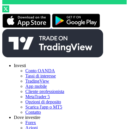
Investi
Conto OANDA
Tassi di interesse
TradingView
App mobile
Cliente professionista
MetaTrader 5
Opzioni di deposito
Scarica l'app o MT5
Contatto
Dove investire
Forex
Azioni