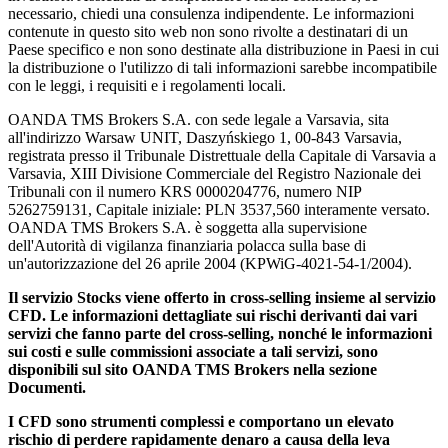
necessario, chiedi una consulenza indipendente. Le informazioni
contenute in questo sito web non sono rivolte a destinatari di un
Paese specifico e non sono destinate alla distribuzione in Paesi in cui
la distribuzione o l'utilizzo di tali informazioni sarebbe incompatibile
con le leggi, i requisiti e i regolamenti locali.
OANDA TMS Brokers S.A. con sede legale a Varsavia, sita
all'indirizzo Warsaw UNIT, Daszyńskiego 1, 00-843 Varsavia,
registrata presso il Tribunale Distrettuale della Capitale di Varsavia a
Varsavia, XIII Divisione Commerciale del Registro Nazionale dei
Tribunali con il numero KRS 0000204776, numero NIP
5262759131, Capitale iniziale: PLN 3537,560 interamente versato.
OANDA TMS Brokers S.A. è soggetta alla supervisione
dell'Autorità di vigilanza finanziaria polacca sulla base di
un'autorizzazione del 26 aprile 2004 (KPWiG-4021-54-1/2004).
Il servizio Stocks viene offerto in cross-selling insieme al servizio
CFD. Le informazioni dettagliate sui rischi derivanti dai vari
servizi che fanno parte del cross-selling, nonché le informazioni
sui costi e sulle commissioni associate a tali servizi, sono
disponibili sul sito OANDA TMS Brokers nella sezione
Documenti.
I CFD sono strumenti complessi e comportano un elevato
rischio di perdere rapidamente denaro a causa della leva