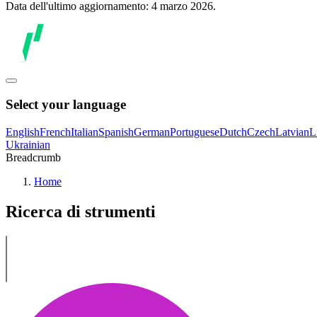
Data dell'ultimo aggiornamento: 4 marzo 2026.
Select your language
English
French
Italian
Spanish
German
Portuguese
Dutch
Czech
Latvian
L
Ukrainian
Breadcrumb
Home
Ricerca di strumenti