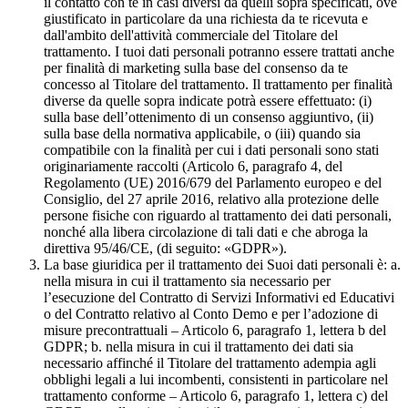
il contatto con te in casi diversi da quelli sopra specificati, ove
giustificato in particolare da una richiesta da te ricevuta e
dall'ambito dell'attività commerciale del Titolare del
trattamento. I tuoi dati personali potranno essere trattati anche
per finalità di marketing sulla base del consenso da te
concesso al Titolare del trattamento. Il trattamento per finalità
diverse da quelle sopra indicate potrà essere effettuato: (i)
sulla base dell’ottenimento di un consenso aggiuntivo, (ii)
sulla base della normativa applicabile, o (iii) quando sia
compatibile con la finalità per cui i dati personali sono stati
originariamente raccolti (Articolo 6, paragrafo 4, del
Regolamento (UE) 2016/679 del Parlamento europeo e del
Consiglio, del 27 aprile 2016, relativo alla protezione delle
persone fisiche con riguardo al trattamento dei dati personali,
nonché alla libera circolazione di tali dati e che abroga la
direttiva 95/46/CE, (di seguito: «GDPR»).
La base giuridica per il trattamento dei Suoi dati personali è: a.
nella misura in cui il trattamento sia necessario per
l’esecuzione del Contratto di Servizi Informativi ed Educativi
o del Contratto relativo al Conto Demo e per l’adozione di
misure precontrattuali – Articolo 6, paragrafo 1, lettera b del
GDPR; b. nella misura in cui il trattamento dei dati sia
necessario affinché il Titolare del trattamento adempia agli
obblighi legali a lui incombenti, consistenti in particolare nel
trattamento conforme – Articolo 6, paragrafo 1, lettera c) del