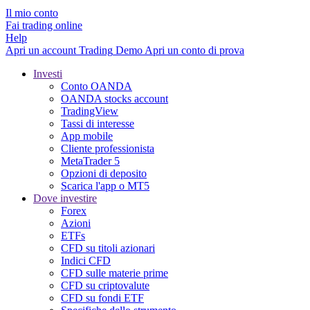
Il mio conto
Fai trading online
Help
Apri un account
Trading
Demo
Apri un conto di prova
Investi
Conto OANDA
OANDA stocks account
TradingView
Tassi di interesse
App mobile
Cliente professionista
MetaTrader 5
Opzioni di deposito
Scarica l'app o MT5
Dove investire
Forex
Azioni
ETFs
CFD su titoli azionari
Indici CFD
CFD sulle materie prime
CFD su criptovalute
CFD su fondi ETF