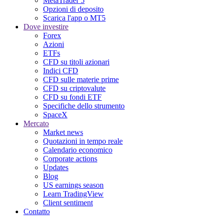
MetaTrader 5
Opzioni di deposito
Scarica l'app o MT5
Dove investire
Forex
Azioni
ETFs
CFD su titoli azionari
Indici CFD
CFD sulle materie prime
CFD su criptovalute
CFD su fondi ETF
Specifiche dello strumento
SpaceX
Mercato
Market news
Quotazioni in tempo reale
Calendario economico
Corporate actions
Updates
Blog
US earnings season
Learn TradingView
Client sentiment
Contatto