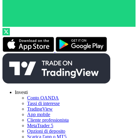
Investi
Conto OANDA
Tassi di interesse
TradingView
App mobile
Cliente professionista
MetaTrader 5
Opzioni di deposito
Scarica l'app o MT5