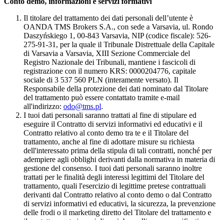
Conto demo, informazioni e servizi formativi
Il titolare del trattamento dei dati personali dell’utente è
OANDA TMS Brokers S.A., con sede a Varsavia, ul. Rondo
Daszyńskiego 1, 00-843 Varsavia, NIP (codice fiscale): 526-
275-91-31, per la quale il Tribunale Distrettuale della Capitale
di Varsavia a Varsavia, XIII Sezione Commerciale del
Registro Nazionale dei Tribunali, mantiene i fascicoli di
registrazione con il numero KRS: 0000204776, capitale
sociale di 3 537 560 PLN (interamente versato). Il
Responsabile della protezione dei dati nominato dal Titolare
del trattamento può essere contattato tramite e-mail
all'indirizzo:
odo@tms.pl
.
I tuoi dati personali saranno trattati al fine di stipulare ed
eseguire il Contratto di servizi informativi ed educativi e il
Contratto relativo al conto demo tra te e il Titolare del
trattamento, anche al fine di adottare misure su richiesta
dell'interessato prima della stipula di tali contratti, nonché per
adempiere agli obblighi derivanti dalla normativa in materia di
gestione del consenso. I tuoi dati personali saranno inoltre
trattati per le finalità degli interessi legittimi del Titolare del
trattamento, quali l'esercizio di legittime pretese contrattuali
derivanti dal Contratto relativo al conto demo o dal Contratto
di servizi informativi ed educativi, la sicurezza, la prevenzione
delle frodi o il marketing diretto del Titolare del trattamento e