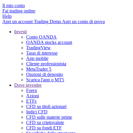
Il mio conto
Fai trading online
Help
Apri un account
Trading
Demo
Apri un conto di prova
Investi
Conto OANDA
OANDA stocks account
TradingView
Tassi di interesse
App mobile
Cliente professionista
MetaTrader 5
Opzioni di deposito
Scarica l'app o MT5
Dove investire
Forex
Azioni
ETFs
CFD su titoli azionari
Indici CFD
CFD sulle materie prime
CFD su criptovalute
CFD su fondi ETF