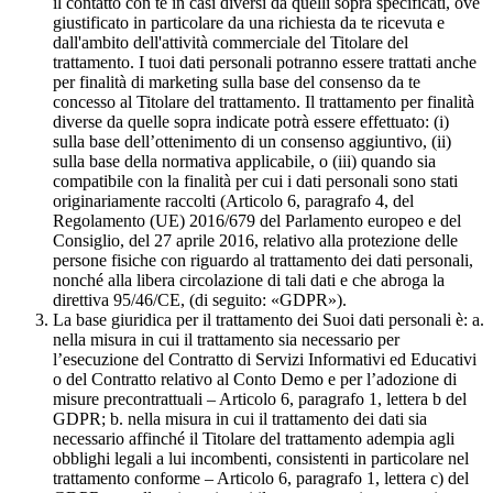
il contatto con te in casi diversi da quelli sopra specificati, ove
giustificato in particolare da una richiesta da te ricevuta e
dall'ambito dell'attività commerciale del Titolare del
trattamento. I tuoi dati personali potranno essere trattati anche
per finalità di marketing sulla base del consenso da te
concesso al Titolare del trattamento. Il trattamento per finalità
diverse da quelle sopra indicate potrà essere effettuato: (i)
sulla base dell’ottenimento di un consenso aggiuntivo, (ii)
sulla base della normativa applicabile, o (iii) quando sia
compatibile con la finalità per cui i dati personali sono stati
originariamente raccolti (Articolo 6, paragrafo 4, del
Regolamento (UE) 2016/679 del Parlamento europeo e del
Consiglio, del 27 aprile 2016, relativo alla protezione delle
persone fisiche con riguardo al trattamento dei dati personali,
nonché alla libera circolazione di tali dati e che abroga la
direttiva 95/46/CE, (di seguito: «GDPR»).
La base giuridica per il trattamento dei Suoi dati personali è: a.
nella misura in cui il trattamento sia necessario per
l’esecuzione del Contratto di Servizi Informativi ed Educativi
o del Contratto relativo al Conto Demo e per l’adozione di
misure precontrattuali – Articolo 6, paragrafo 1, lettera b del
GDPR; b. nella misura in cui il trattamento dei dati sia
necessario affinché il Titolare del trattamento adempia agli
obblighi legali a lui incombenti, consistenti in particolare nel
trattamento conforme – Articolo 6, paragrafo 1, lettera c) del