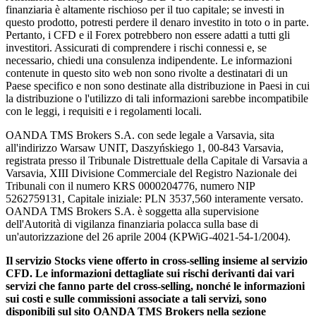
finanziaria è altamente rischioso per il tuo capitale; se investi in
questo prodotto, potresti perdere il denaro investito in toto o in parte.
Pertanto, i CFD e il Forex potrebbero non essere adatti a tutti gli
investitori. Assicurati di comprendere i rischi connessi e, se
necessario, chiedi una consulenza indipendente. Le informazioni
contenute in questo sito web non sono rivolte a destinatari di un
Paese specifico e non sono destinate alla distribuzione in Paesi in cui
la distribuzione o l'utilizzo di tali informazioni sarebbe incompatibile
con le leggi, i requisiti e i regolamenti locali.
OANDA TMS Brokers S.A. con sede legale a Varsavia, sita
all'indirizzo Warsaw UNIT, Daszyńskiego 1, 00-843 Varsavia,
registrata presso il Tribunale Distrettuale della Capitale di Varsavia a
Varsavia, XIII Divisione Commerciale del Registro Nazionale dei
Tribunali con il numero KRS 0000204776, numero NIP
5262759131, Capitale iniziale: PLN 3537,560 interamente versato.
OANDA TMS Brokers S.A. è soggetta alla supervisione
dell'Autorità di vigilanza finanziaria polacca sulla base di
un'autorizzazione del 26 aprile 2004 (KPWiG-4021-54-1/2004).
Il servizio Stocks viene offerto in cross-selling insieme al servizio
CFD. Le informazioni dettagliate sui rischi derivanti dai vari
servizi che fanno parte del cross-selling, nonché le informazioni
sui costi e sulle commissioni associate a tali servizi, sono
disponibili sul sito OANDA TMS Brokers nella sezione