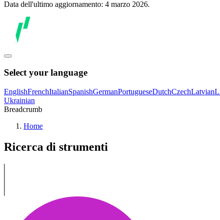
Data dell'ultimo aggiornamento: 4 marzo 2026.
Select your language
English
French
Italian
Spanish
German
Portuguese
Dutch
Czech
Latvian
L
Ukrainian
Breadcrumb
Home
Ricerca di strumenti