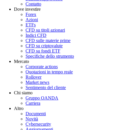
Contatto
Dove investire
Forex
Azioni
ETFs
CFD su titoli azionari
Indici CFD
CFD sulle materie prime
CFD su criptovalute
CFD su fondi ETF
Specifiche dello strumento
Mercato
Corporate actions
Quotazioni in tempo reale
Rollover
Market news
Sentimento del cliente
Chi siamo
Gruppo OANDA
Carriera
Altro
Documenti
Novità
Cybersecurity
Aggiornamenti