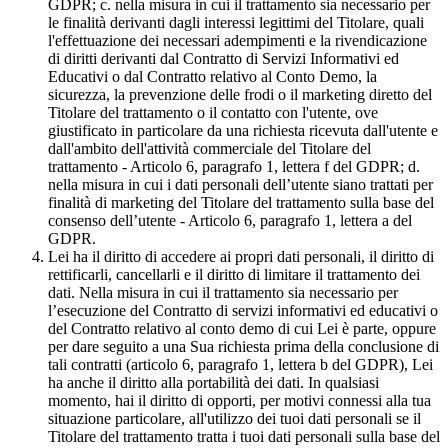
GDPR; c. nella misura in cui il trattamento sia necessario per
le finalità derivanti dagli interessi legittimi del Titolare, quali
l'effettuazione dei necessari adempimenti e la rivendicazione
di diritti derivanti dal Contratto di Servizi Informativi ed
Educativi o dal Contratto relativo al Conto Demo, la
sicurezza, la prevenzione delle frodi o il marketing diretto del
Titolare del trattamento o il contatto con l'utente, ove
giustificato in particolare da una richiesta ricevuta dall'utente e
dall'ambito dell'attività commerciale del Titolare del
trattamento - Articolo 6, paragrafo 1, lettera f del GDPR; d.
nella misura in cui i dati personali dell’utente siano trattati per
finalità di marketing del Titolare del trattamento sulla base del
consenso dell’utente - Articolo 6, paragrafo 1, lettera a del
GDPR.
Lei ha il diritto di accedere ai propri dati personali, il diritto di
rettificarli, cancellarli e il diritto di limitare il trattamento dei
dati. Nella misura in cui il trattamento sia necessario per
l’esecuzione del Contratto di servizi informativi ed educativi o
del Contratto relativo al conto demo di cui Lei è parte, oppure
per dare seguito a una Sua richiesta prima della conclusione di
tali contratti (articolo 6, paragrafo 1, lettera b del GDPR), Lei
ha anche il diritto alla portabilità dei dati. In qualsiasi
momento, hai il diritto di opporti, per motivi connessi alla tua
situazione particolare, all'utilizzo dei tuoi dati personali se il
Titolare del trattamento tratta i tuoi dati personali sulla base del