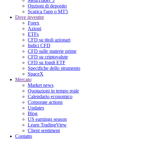
MetaTrader 5
Opzioni di deposito
Scarica l'app o MT5
Dove investire
Forex
Azioni
ETFs
CFD su titoli azionari
Indici CFD
CFD sulle materie prime
CFD su criptovalute
CFD su fondi ETF
Specifiche dello strumento
SpaceX
Mercato
Market news
Quotazioni in tempo reale
Calendario economico
Corporate actions
Updates
Blog
US earnings season
Learn TradingView
Client sentiment
Contatto