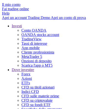
Il mio conto
Fai trading online
Help
Apri un account
Trading
Demo
Apri un conto di prova
Investi
Conto OANDA
OANDA stocks account
TradingView
Tassi di interesse
App mobile
Cliente professionista
MetaTrader 5
Opzioni di deposito
Scarica l'app o MT5
Dove investire
Forex
Azioni
ETFs
CFD su titoli azionari
Indici CFD
CFD sulle materie prime
CFD su criptovalute
CFD su fondi ETF