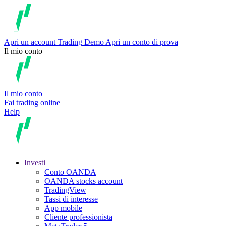
Apri un account
Trading
Demo
Apri un conto di prova
Il mio conto
Il mio conto
Fai trading online
Help
Investi
Conto OANDA
OANDA stocks account
TradingView
Tassi di interesse
App mobile
Cliente professionista