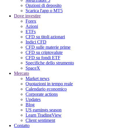
MetaTrader 5
Opzioni di deposito
Scarica l'app o MT5
Dove investire
Forex
Azioni
ETFs
CFD su titoli azionari
Indici CFD
CFD sulle materie prime
CFD su criptovalute
CFD su fondi ETF
Specifiche dello strumento
SpaceX
Mercato
Market news
Quotazioni in tempo reale
Calendario economico
Corporate actions
Updates
Blog
US earnings season
Learn TradingView
Client sentiment
Contatto