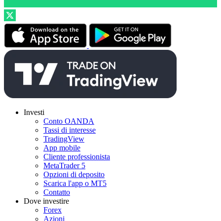
Investi
Conto OANDA
Tassi di interesse
TradingView
App mobile
Cliente professionista
MetaTrader 5
Opzioni di deposito
Scarica l'app o MT5
Contatto
Dove investire
Forex
Azioni