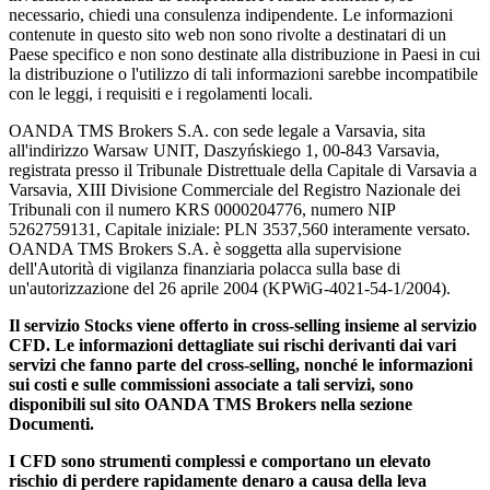
necessario, chiedi una consulenza indipendente. Le informazioni
contenute in questo sito web non sono rivolte a destinatari di un
Paese specifico e non sono destinate alla distribuzione in Paesi in cui
la distribuzione o l'utilizzo di tali informazioni sarebbe incompatibile
con le leggi, i requisiti e i regolamenti locali.
OANDA TMS Brokers S.A. con sede legale a Varsavia, sita
all'indirizzo Warsaw UNIT, Daszyńskiego 1, 00-843 Varsavia,
registrata presso il Tribunale Distrettuale della Capitale di Varsavia a
Varsavia, XIII Divisione Commerciale del Registro Nazionale dei
Tribunali con il numero KRS 0000204776, numero NIP
5262759131, Capitale iniziale: PLN 3537,560 interamente versato.
OANDA TMS Brokers S.A. è soggetta alla supervisione
dell'Autorità di vigilanza finanziaria polacca sulla base di
un'autorizzazione del 26 aprile 2004 (KPWiG-4021-54-1/2004).
Il servizio Stocks viene offerto in cross-selling insieme al servizio
CFD. Le informazioni dettagliate sui rischi derivanti dai vari
servizi che fanno parte del cross-selling, nonché le informazioni
sui costi e sulle commissioni associate a tali servizi, sono
disponibili sul sito OANDA TMS Brokers nella sezione
Documenti.
I CFD sono strumenti complessi e comportano un elevato
rischio di perdere rapidamente denaro a causa della leva