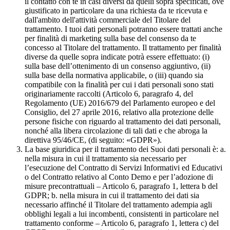
il contatto con te in casi diversi da quelli sopra specificati, ove
giustificato in particolare da una richiesta da te ricevuta e
dall'ambito dell'attività commerciale del Titolare del
trattamento. I tuoi dati personali potranno essere trattati anche
per finalità di marketing sulla base del consenso da te
concesso al Titolare del trattamento. Il trattamento per finalità
diverse da quelle sopra indicate potrà essere effettuato: (i)
sulla base dell’ottenimento di un consenso aggiuntivo, (ii)
sulla base della normativa applicabile, o (iii) quando sia
compatibile con la finalità per cui i dati personali sono stati
originariamente raccolti (Articolo 6, paragrafo 4, del
Regolamento (UE) 2016/679 del Parlamento europeo e del
Consiglio, del 27 aprile 2016, relativo alla protezione delle
persone fisiche con riguardo al trattamento dei dati personali,
nonché alla libera circolazione di tali dati e che abroga la
direttiva 95/46/CE, (di seguito: «GDPR»).
La base giuridica per il trattamento dei Suoi dati personali è: a.
nella misura in cui il trattamento sia necessario per
l’esecuzione del Contratto di Servizi Informativi ed Educativi
o del Contratto relativo al Conto Demo e per l’adozione di
misure precontrattuali – Articolo 6, paragrafo 1, lettera b del
GDPR; b. nella misura in cui il trattamento dei dati sia
necessario affinché il Titolare del trattamento adempia agli
obblighi legali a lui incombenti, consistenti in particolare nel
trattamento conforme – Articolo 6, paragrafo 1, lettera c) del