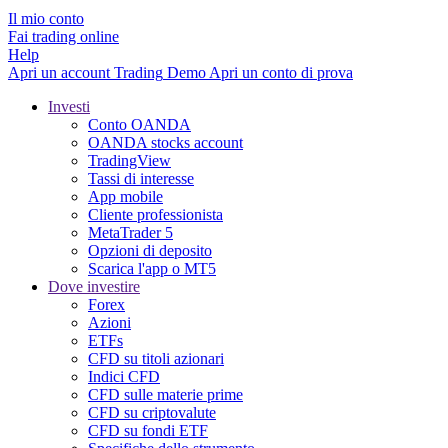
Il mio conto
Fai trading online
Help
Apri un account
Trading
Demo
Apri un conto di prova
Investi
Conto OANDA
OANDA stocks account
TradingView
Tassi di interesse
App mobile
Cliente professionista
MetaTrader 5
Opzioni di deposito
Scarica l'app o MT5
Dove investire
Forex
Azioni
ETFs
CFD su titoli azionari
Indici CFD
CFD sulle materie prime
CFD su criptovalute
CFD su fondi ETF