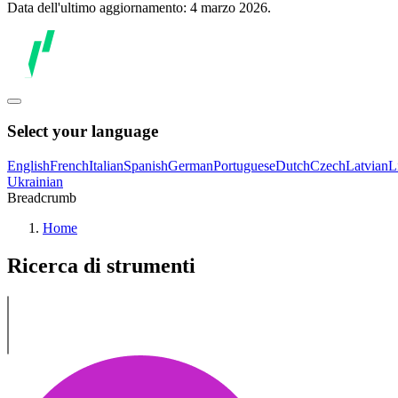
Data dell'ultimo aggiornamento: 4 marzo 2026.
Select your language
English
French
Italian
Spanish
German
Portuguese
Dutch
Czech
Latvian
L
Ukrainian
Breadcrumb
Home
Ricerca di strumenti