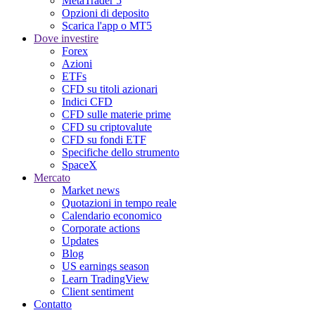
MetaTrader 5
Opzioni di deposito
Scarica l'app o MT5
Dove investire
Forex
Azioni
ETFs
CFD su titoli azionari
Indici CFD
CFD sulle materie prime
CFD su criptovalute
CFD su fondi ETF
Specifiche dello strumento
SpaceX
Mercato
Market news
Quotazioni in tempo reale
Calendario economico
Corporate actions
Updates
Blog
US earnings season
Learn TradingView
Client sentiment
Contatto