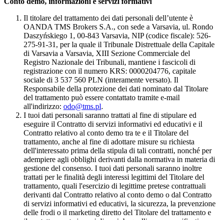
Conto demo, informazioni e servizi formativi
Il titolare del trattamento dei dati personali dell’utente è
OANDA TMS Brokers S.A., con sede a Varsavia, ul. Rondo
Daszyńskiego 1, 00-843 Varsavia, NIP (codice fiscale): 526-
275-91-31, per la quale il Tribunale Distrettuale della Capitale
di Varsavia a Varsavia, XIII Sezione Commerciale del
Registro Nazionale dei Tribunali, mantiene i fascicoli di
registrazione con il numero KRS: 0000204776, capitale
sociale di 3 537 560 PLN (interamente versato). Il
Responsabile della protezione dei dati nominato dal Titolare
del trattamento può essere contattato tramite e-mail
all'indirizzo:
odo@tms.pl
.
I tuoi dati personali saranno trattati al fine di stipulare ed
eseguire il Contratto di servizi informativi ed educativi e il
Contratto relativo al conto demo tra te e il Titolare del
trattamento, anche al fine di adottare misure su richiesta
dell'interessato prima della stipula di tali contratti, nonché per
adempiere agli obblighi derivanti dalla normativa in materia di
gestione del consenso. I tuoi dati personali saranno inoltre
trattati per le finalità degli interessi legittimi del Titolare del
trattamento, quali l'esercizio di legittime pretese contrattuali
derivanti dal Contratto relativo al conto demo o dal Contratto
di servizi informativi ed educativi, la sicurezza, la prevenzione
delle frodi o il marketing diretto del Titolare del trattamento e