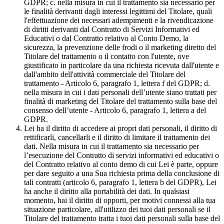
GDPR; c. nella misura in cui il trattamento sia necessario per
le finalità derivanti dagli interessi legittimi del Titolare, quali
l'effettuazione dei necessari adempimenti e la rivendicazione
di diritti derivanti dal Contratto di Servizi Informativi ed
Educativi o dal Contratto relativo al Conto Demo, la
sicurezza, la prevenzione delle frodi o il marketing diretto del
Titolare del trattamento o il contatto con l'utente, ove
giustificato in particolare da una richiesta ricevuta dall'utente e
dall'ambito dell'attività commerciale del Titolare del
trattamento - Articolo 6, paragrafo 1, lettera f del GDPR; d.
nella misura in cui i dati personali dell’utente siano trattati per
finalità di marketing del Titolare del trattamento sulla base del
consenso dell’utente - Articolo 6, paragrafo 1, lettera a del
GDPR.
Lei ha il diritto di accedere ai propri dati personali, il diritto di
rettificarli, cancellarli e il diritto di limitare il trattamento dei
dati. Nella misura in cui il trattamento sia necessario per
l’esecuzione del Contratto di servizi informativi ed educativi o
del Contratto relativo al conto demo di cui Lei è parte, oppure
per dare seguito a una Sua richiesta prima della conclusione di
tali contratti (articolo 6, paragrafo 1, lettera b del GDPR), Lei
ha anche il diritto alla portabilità dei dati. In qualsiasi
momento, hai il diritto di opporti, per motivi connessi alla tua
situazione particolare, all'utilizzo dei tuoi dati personali se il
Titolare del trattamento tratta i tuoi dati personali sulla base del