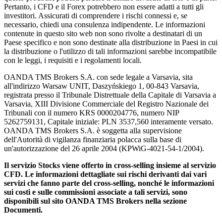
Pertanto, i CFD e il Forex potrebbero non essere adatti a tutti gli
investitori. Assicurati di comprendere i rischi connessi e, se
necessario, chiedi una consulenza indipendente. Le informazioni
contenute in questo sito web non sono rivolte a destinatari di un
Paese specifico e non sono destinate alla distribuzione in Paesi in cui
la distribuzione o l'utilizzo di tali informazioni sarebbe incompatibile
con le leggi, i requisiti e i regolamenti locali.
OANDA TMS Brokers S.A. con sede legale a Varsavia, sita
all'indirizzo Warsaw UNIT, Daszyńskiego 1, 00-843 Varsavia,
registrata presso il Tribunale Distrettuale della Capitale di Varsavia a
Varsavia, XIII Divisione Commerciale del Registro Nazionale dei
Tribunali con il numero KRS 0000204776, numero NIP
5262759131, Capitale iniziale: PLN 3537,560 interamente versato.
OANDA TMS Brokers S.A. è soggetta alla supervisione
dell'Autorità di vigilanza finanziaria polacca sulla base di
un'autorizzazione del 26 aprile 2004 (KPWiG-4021-54-1/2004).
Il servizio Stocks viene offerto in cross-selling insieme al servizio
CFD. Le informazioni dettagliate sui rischi derivanti dai vari
servizi che fanno parte del cross-selling, nonché le informazioni
sui costi e sulle commissioni associate a tali servizi, sono
disponibili sul sito OANDA TMS Brokers nella sezione
Documenti.