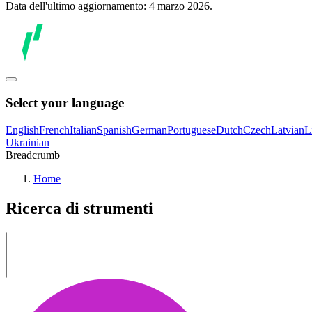
Data dell'ultimo aggiornamento: 4 marzo 2026.
Select your language
English
French
Italian
Spanish
German
Portuguese
Dutch
Czech
Latvian
L
Ukrainian
Breadcrumb
Home
Ricerca di strumenti