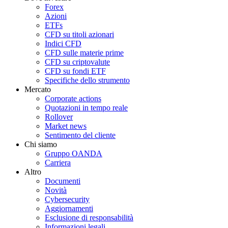
Forex
Azioni
ETFs
CFD su titoli azionari
Indici CFD
CFD sulle materie prime
CFD su criptovalute
CFD su fondi ETF
Specifiche dello strumento
Mercato
Corporate actions
Quotazioni in tempo reale
Rollover
Market news
Sentimento del cliente
Chi siamo
Gruppo OANDA
Carriera
Altro
Documenti
Novità
Cybersecurity
Aggiornamenti
Esclusione di responsabilità
Informazioni legali