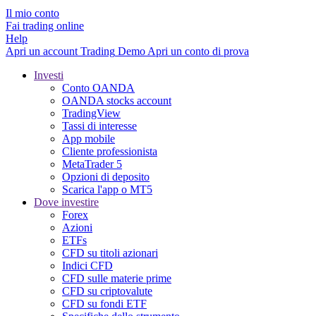
Il mio conto
Fai trading online
Help
Apri un account
Trading
Demo
Apri un conto di prova
Investi
Conto OANDA
OANDA stocks account
TradingView
Tassi di interesse
App mobile
Cliente professionista
MetaTrader 5
Opzioni di deposito
Scarica l'app o MT5
Dove investire
Forex
Azioni
ETFs
CFD su titoli azionari
Indici CFD
CFD sulle materie prime
CFD su criptovalute
CFD su fondi ETF