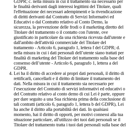
GDPR; c. nella misura in cui il trattamento sia necessario per
le finalità derivanti dagli interessi legittimi del Titolare, quali
l'effettuazione dei necessari adempimenti e la rivendicazione
di diritti derivanti dal Contratto di Servizi Informativi ed
Educativi o dal Contratto relativo al Conto Demo, la
sicurezza, la prevenzione delle frodi o il marketing diretto del
Titolare del trattamento o il contatto con l'utente, ove
giustificato in particolare da una richiesta ricevuta dall'utente e
dall'ambito dell'attività commerciale del Titolare del
trattamento - Articolo 6, paragrafo 1, lettera f del GDPR; d.
nella misura in cui i dati personali dell’utente siano trattati per
finalità di marketing del Titolare del trattamento sulla base del
consenso dell’utente - Articolo 6, paragrafo 1, lettera a del
GDPR.
Lei ha il diritto di accedere ai propri dati personali, il diritto di
rettificarli, cancellarli e il diritto di limitare il trattamento dei
dati. Nella misura in cui il trattamento sia necessario per
l’esecuzione del Contratto di servizi informativi ed educativi o
del Contratto relativo al conto demo di cui Lei è parte, oppure
per dare seguito a una Sua richiesta prima della conclusione di
tali contratti (articolo 6, paragrafo 1, lettera b del GDPR), Lei
ha anche il diritto alla portabilità dei dati. In qualsiasi
momento, hai il diritto di opporti, per motivi connessi alla tua
situazione particolare, all'utilizzo dei tuoi dati personali se il
Titolare del trattamento tratta i tuoi dati personali sulla base del