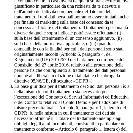
il contatto con te in casi diversi da quelli sopra specificati, ove
giustificato in particolare da una richiesta da te ricevuta e
dall'ambito dell'attività commerciale del Titolare del
trattamento. I tuoi dati personali potranno essere trattati anche
per finalità di marketing sulla base del consenso da te
concesso al Titolare del trattamento. Il trattamento per finalità
diverse da quelle sopra indicate potrà essere effettuato: (i)
sulla base dell’ottenimento di un consenso aggiuntivo, (ii)
sulla base della normativa applicabile, o (iii) quando sia
compatibile con la finalità per cui i dati personali sono stati
originariamente raccolti (Articolo 6, paragrafo 4, del
Regolamento (UE) 2016/679 del Parlamento europeo e del
Consiglio, del 27 aprile 2016, relativo alla protezione delle
persone fisiche con riguardo al trattamento dei dati personali,
nonché alla libera circolazione di tali dati e che abroga la
direttiva 95/46/CE, (di seguito: «GDPR»).
La base giuridica per il trattamento dei Suoi dati personali è: a.
nella misura in cui il trattamento sia necessario per
l’esecuzione del Contratto di Servizi Informativi ed Educativi
o del Contratto relativo al Conto Demo e per l’adozione di
misure precontrattuali – Articolo 6, paragrafo 1, lettera b del
GDPR; b. nella misura in cui il trattamento dei dati sia
necessario affinché il Titolare del trattamento adempia agli
obblighi legali a lui incombenti, consistenti in particolare nel
trattamento conforme – Articolo 6, paragrafo 1, lettera c) del