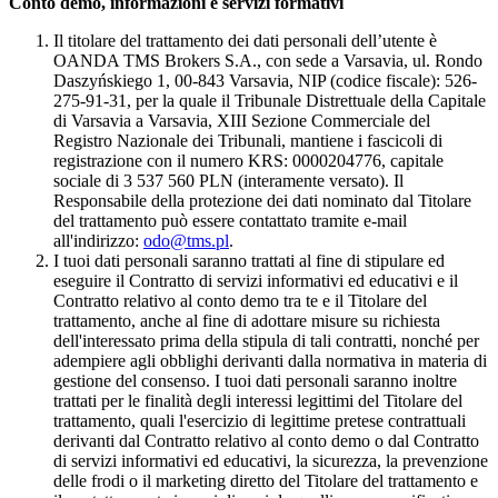
Conto demo, informazioni e servizi formativi
Il titolare del trattamento dei dati personali dell’utente è
OANDA TMS Brokers S.A., con sede a Varsavia, ul. Rondo
Daszyńskiego 1, 00-843 Varsavia, NIP (codice fiscale): 526-
275-91-31, per la quale il Tribunale Distrettuale della Capitale
di Varsavia a Varsavia, XIII Sezione Commerciale del
Registro Nazionale dei Tribunali, mantiene i fascicoli di
registrazione con il numero KRS: 0000204776, capitale
sociale di 3 537 560 PLN (interamente versato). Il
Responsabile della protezione dei dati nominato dal Titolare
del trattamento può essere contattato tramite e-mail
all'indirizzo:
odo@tms.pl
.
I tuoi dati personali saranno trattati al fine di stipulare ed
eseguire il Contratto di servizi informativi ed educativi e il
Contratto relativo al conto demo tra te e il Titolare del
trattamento, anche al fine di adottare misure su richiesta
dell'interessato prima della stipula di tali contratti, nonché per
adempiere agli obblighi derivanti dalla normativa in materia di
gestione del consenso. I tuoi dati personali saranno inoltre
trattati per le finalità degli interessi legittimi del Titolare del
trattamento, quali l'esercizio di legittime pretese contrattuali
derivanti dal Contratto relativo al conto demo o dal Contratto
di servizi informativi ed educativi, la sicurezza, la prevenzione
delle frodi o il marketing diretto del Titolare del trattamento e