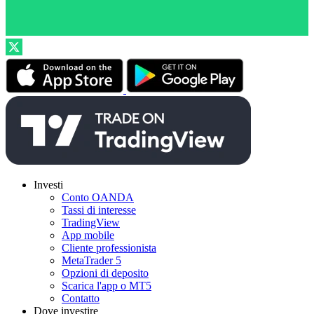
Investi
Conto OANDA
Tassi di interesse
TradingView
App mobile
Cliente professionista
MetaTrader 5
Opzioni di deposito
Scarica l'app o MT5
Contatto
Dove investire