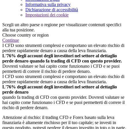
Informativa sulla privacy
Dichiarazione di accessibilità
Impostazioni dei cookie
Scegli un altro paese o regione per visualizzare contenuti specifici
alla tua posizione.
Choose country or region
Continue
I CFD sono strumenti complessi e comportano un elevato rischio di
perdere rapidamente denaro a causa della leva finanziaria.
L'76% degli account degli investitori nel settore al dettaglio
perde denaro quando fa trading di CFD con questo provider.
Dovresti valutare se hai capito come funzionano i CFD e se puoi
permetterti di correre il rischio di perdere denaro.
I CFD sono strumenti complessi e comportano un elevato rischio di
perdere rapidamente denaro a causa della leva finanziaria.
L'76% degli account degli investitori nel settore al dettaglio
perde denaro
quando fa trading di CFD con questo provider. Dovresti valutare se
hai capito come funzionano i CFD e se puoi permetterti di correre il
rischio di perdere denaro.
Attenzione al rischio: il trading CFD e Forex basato sulla leva
finanziaria è altamente rischioso per il tuo capitale; se investi in
questo prodotto, potresti perdere il denaro investito in toto o in parte.