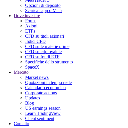
MetaTrader 5
Opzioni di deposito
Scarica l'app o MT5
Dove investire
Forex
Azioni
ETFs
CFD su titoli azionari
Indici CFD
CFD sulle materie prime
CFD su criptovalute
CFD su fondi ETF
Specifiche dello strumento
SpaceX
Mercato
Market news
Quotazioni in tempo reale
Calendario economico
Corporate actions
Updates
Blog
US earnings season
Learn TradingView
Client sentiment
Contatto