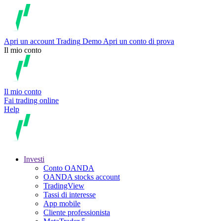
Apri un account
Trading
Demo
Apri un conto di prova
Il mio conto
Il mio conto
Fai trading online
Help
Investi
Conto OANDA
OANDA stocks account
TradingView
Tassi di interesse
App mobile
Cliente professionista