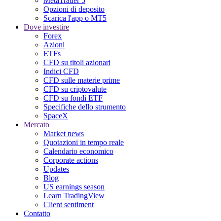
MetaTrader 5
Opzioni di deposito
Scarica l'app o MT5
Dove investire
Forex
Azioni
ETFs
CFD su titoli azionari
Indici CFD
CFD sulle materie prime
CFD su criptovalute
CFD su fondi ETF
Specifiche dello strumento
SpaceX
Mercato
Market news
Quotazioni in tempo reale
Calendario economico
Corporate actions
Updates
Blog
US earnings season
Learn TradingView
Client sentiment
Contatto