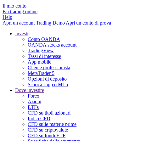
Il mio conto
Fai trading online
Help
Apri un account
Trading
Demo
Apri un conto di prova
Investi
Conto OANDA
OANDA stocks account
TradingView
Tassi di interesse
App mobile
Cliente professionista
MetaTrader 5
Opzioni di deposito
Scarica l'app o MT5
Dove investire
Forex
Azioni
ETFs
CFD su titoli azionari
Indici CFD
CFD sulle materie prime
CFD su criptovalute
CFD su fondi ETF