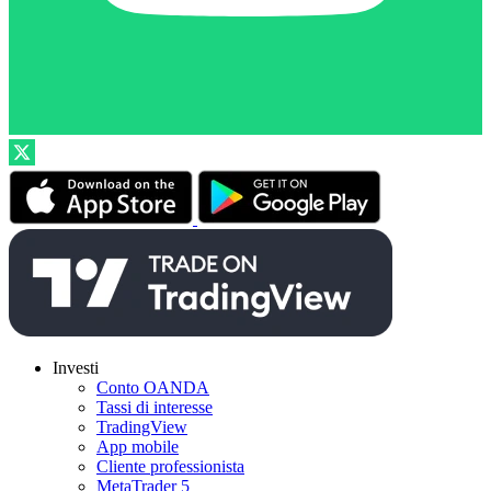
Investi
Conto OANDA
Tassi di interesse
TradingView
App mobile
Cliente professionista
MetaTrader 5