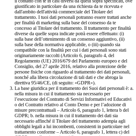
il contatto con te in casi diversi da quelli sopra specificati, ove
giustificato in particolare da una richiesta da te ricevuta e
dall'ambito dell'attività commerciale del Titolare del
trattamento. I tuoi dati personali potranno essere trattati anche
per finalità di marketing sulla base del consenso da te
concesso al Titolare del trattamento. Il trattamento per finalità
diverse da quelle sopra indicate potrà essere effettuato: (i)
sulla base dell’ottenimento di un consenso aggiuntivo, (ii)
sulla base della normativa applicabile, o (iii) quando sia
compatibile con la finalità per cui i dati personali sono stati
originariamente raccolti (Articolo 6, paragrafo 4, del
Regolamento (UE) 2016/679 del Parlamento europeo e del
Consiglio, del 27 aprile 2016, relativo alla protezione delle
persone fisiche con riguardo al trattamento dei dati personali,
nonché alla libera circolazione di tali dati e che abroga la
direttiva 95/46/CE, (di seguito: «GDPR»).
La base giuridica per il trattamento dei Suoi dati personali è: a.
nella misura in cui il trattamento sia necessario per
l’esecuzione del Contratto di Servizi Informativi ed Educativi
o del Contratto relativo al Conto Demo e per l’adozione di
misure precontrattuali – Articolo 6, paragrafo 1, lettera b del
GDPR; b. nella misura in cui il trattamento dei dati sia
necessario affinché il Titolare del trattamento adempia agli
obblighi legali a lui incombenti, consistenti in particolare nel
trattamento conforme – Articolo 6, paragrafo 1, lettera c) del