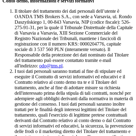
Conto demo, informazioni e servizi formativi
Il titolare del trattamento dei dati personali dell’utente è
OANDA TMS Brokers S.A., con sede a Varsavia, ul. Rondo
Daszyńskiego 1, 00-843 Varsavia, NIP (codice fiscale): 526-
275-91-31, per la quale il Tribunale Distrettuale della Capitale
di Varsavia a Varsavia, XIII Sezione Commerciale del
Registro Nazionale dei Tribunali, mantiene i fascicoli di
registrazione con il numero KRS: 0000204776, capitale
sociale di 3 537 560 PLN (interamente versato). Il
Responsabile della protezione dei dati nominato dal Titolare
del trattamento può essere contattato tramite e-mail
all'indirizzo:
odo@tms.pl
.
I tuoi dati personali saranno trattati al fine di stipulare ed
eseguire il Contratto di servizi informativi ed educativi e il
Contratto relativo al conto demo tra te e il Titolare del
trattamento, anche al fine di adottare misure su richiesta
dell'interessato prima della stipula di tali contratti, nonché per
adempiere agli obblighi derivanti dalla normativa in materia di
gestione del consenso. I tuoi dati personali saranno inoltre
trattati per le finalità degli interessi legittimi del Titolare del
trattamento, quali l'esercizio di legittime pretese contrattuali
derivanti dal Contratto relativo al conto demo o dal Contratto
di servizi informativi ed educativi, la sicurezza, la prevenzione
delle frodi o il marketing diretto del Titolare del trattamento e