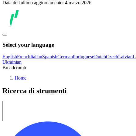
Data dell'ultimo aggiornamento: 4 marzo 2026.
Select your language
English
French
Italian
Spanish
German
Portuguese
Dutch
Czech
Latvian
L
Ukrainian
Breadcrumb
Home
Ricerca di strumenti