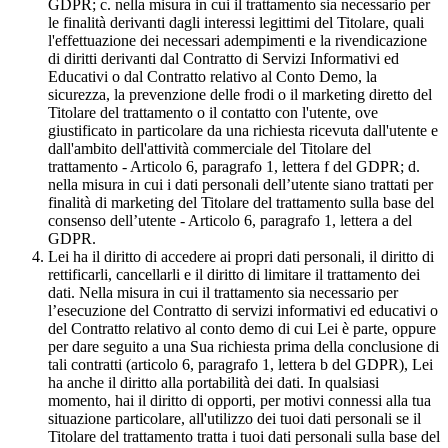
GDPR; c. nella misura in cui il trattamento sia necessario per
le finalità derivanti dagli interessi legittimi del Titolare, quali
l'effettuazione dei necessari adempimenti e la rivendicazione
di diritti derivanti dal Contratto di Servizi Informativi ed
Educativi o dal Contratto relativo al Conto Demo, la
sicurezza, la prevenzione delle frodi o il marketing diretto del
Titolare del trattamento o il contatto con l'utente, ove
giustificato in particolare da una richiesta ricevuta dall'utente e
dall'ambito dell'attività commerciale del Titolare del
trattamento - Articolo 6, paragrafo 1, lettera f del GDPR; d.
nella misura in cui i dati personali dell’utente siano trattati per
finalità di marketing del Titolare del trattamento sulla base del
consenso dell’utente - Articolo 6, paragrafo 1, lettera a del
GDPR.
Lei ha il diritto di accedere ai propri dati personali, il diritto di
rettificarli, cancellarli e il diritto di limitare il trattamento dei
dati. Nella misura in cui il trattamento sia necessario per
l’esecuzione del Contratto di servizi informativi ed educativi o
del Contratto relativo al conto demo di cui Lei è parte, oppure
per dare seguito a una Sua richiesta prima della conclusione di
tali contratti (articolo 6, paragrafo 1, lettera b del GDPR), Lei
ha anche il diritto alla portabilità dei dati. In qualsiasi
momento, hai il diritto di opporti, per motivi connessi alla tua
situazione particolare, all'utilizzo dei tuoi dati personali se il
Titolare del trattamento tratta i tuoi dati personali sulla base del