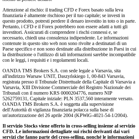
Attenzione al rischio: il trading CFD e Forex basato sulla leva
finanziaria è altamente rischioso per il tuo capitale; se investi in
questo prodotto, potresti perdere il denaro investito in toto o in parte.
Pertanto, i CFD e il Forex potrebbero non essere adatti a tutti gli
investitori. Assicurati di comprendere i rischi connessi e, se
necessario, chiedi una consulenza indipendente. Le informazioni
contenute in questo sito web non sono rivolte a destinatari di un
Paese specifico e non sono destinate alla distribuzione in Paesi in cui
la distribuzione o l'utilizzo di tali informazioni sarebbe incompatibile
con le leggi, i requisiti e i regolamenti locali.
OANDA TMS Brokers S.A. con sede legale a Varsavia, sita
all'indirizzo Warsaw UNIT, Daszyńskiego 1, 00-843 Varsavia,
registrata presso il Tribunale Distrettuale della Capitale di Varsavia a
Varsavia, XIII Divisione Commerciale del Registro Nazionale dei
Tribunali con il numero KRS 0000204776, numero NIP
5262759131, Capitale iniziale: PLN 3537,560 interamente versato.
OANDA TMS Brokers S.A. è soggetta alla supervisione
dell'Autorità di vigilanza finanziaria polacca sulla base di
un'autorizzazione del 26 aprile 2004 (KPWiG-4021-54-1/2004).
Il servizio Stocks viene offerto in cross-selling insieme al servizio
CFD. Le informazioni dettagliate sui rischi derivanti dai vari
servizi che fanno parte del cross-selling, nonché le informazioni