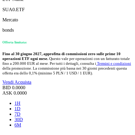
SUA0.ETF
Mercato
bonds
Offerta limitata:
Fino al 30 giugno 2027, approfitta di commissioni zero sulle prime 10
operazioni ETF ogni mese.
Questo vale per operazioni con un fatturato totale
fino a 200.000 EUR al mese. Per tutti i dettagli, consulta i
Termini e condizioni
della promozione. La commissione più bassa nei 30 giorni precedenti questa
offerta era dello 0,1% (minimo 5 PLN / 1 USD / 1 EUR).
Vendi
Acquista
BID
0.0000
ASK
0.0000
1H
1D
7D
30D
6M