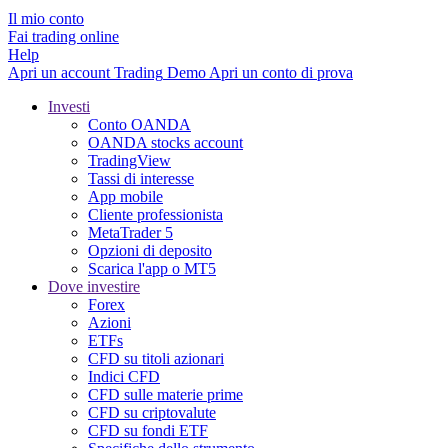
Il mio conto
Fai trading online
Help
Apri un account
Trading
Demo
Apri un conto di prova
Investi
Conto OANDA
OANDA stocks account
TradingView
Tassi di interesse
App mobile
Cliente professionista
MetaTrader 5
Opzioni di deposito
Scarica l'app o MT5
Dove investire
Forex
Azioni
ETFs
CFD su titoli azionari
Indici CFD
CFD sulle materie prime
CFD su criptovalute
CFD su fondi ETF