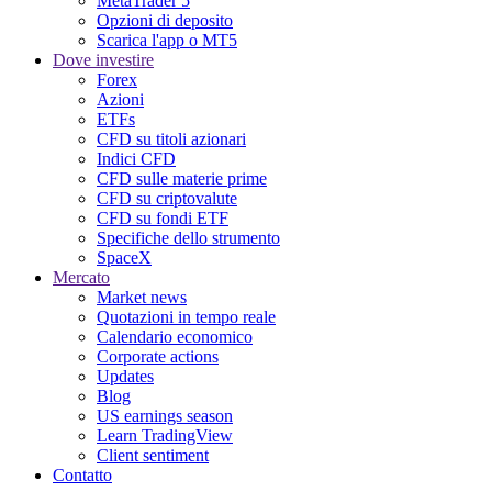
MetaTrader 5
Opzioni di deposito
Scarica l'app o MT5
Dove investire
Forex
Azioni
ETFs
CFD su titoli azionari
Indici CFD
CFD sulle materie prime
CFD su criptovalute
CFD su fondi ETF
Specifiche dello strumento
SpaceX
Mercato
Market news
Quotazioni in tempo reale
Calendario economico
Corporate actions
Updates
Blog
US earnings season
Learn TradingView
Client sentiment
Contatto