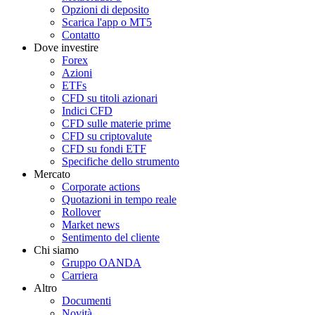
Opzioni di deposito
Scarica l'app o MT5
Contatto
Dove investire
Forex
Azioni
ETFs
CFD su titoli azionari
Indici CFD
CFD sulle materie prime
CFD su criptovalute
CFD su fondi ETF
Specifiche dello strumento
Mercato
Corporate actions
Quotazioni in tempo reale
Rollover
Market news
Sentimento del cliente
Chi siamo
Gruppo OANDA
Carriera
Altro
Documenti
Novità