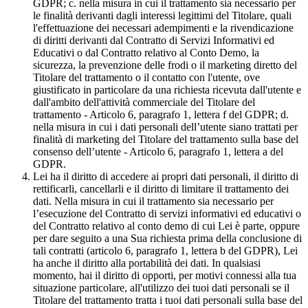
GDPR; c. nella misura in cui il trattamento sia necessario per
le finalità derivanti dagli interessi legittimi del Titolare, quali
l'effettuazione dei necessari adempimenti e la rivendicazione
di diritti derivanti dal Contratto di Servizi Informativi ed
Educativi o dal Contratto relativo al Conto Demo, la
sicurezza, la prevenzione delle frodi o il marketing diretto del
Titolare del trattamento o il contatto con l'utente, ove
giustificato in particolare da una richiesta ricevuta dall'utente e
dall'ambito dell'attività commerciale del Titolare del
trattamento - Articolo 6, paragrafo 1, lettera f del GDPR; d.
nella misura in cui i dati personali dell’utente siano trattati per
finalità di marketing del Titolare del trattamento sulla base del
consenso dell’utente - Articolo 6, paragrafo 1, lettera a del
GDPR.
Lei ha il diritto di accedere ai propri dati personali, il diritto di
rettificarli, cancellarli e il diritto di limitare il trattamento dei
dati. Nella misura in cui il trattamento sia necessario per
l’esecuzione del Contratto di servizi informativi ed educativi o
del Contratto relativo al conto demo di cui Lei è parte, oppure
per dare seguito a una Sua richiesta prima della conclusione di
tali contratti (articolo 6, paragrafo 1, lettera b del GDPR), Lei
ha anche il diritto alla portabilità dei dati. In qualsiasi
momento, hai il diritto di opporti, per motivi connessi alla tua
situazione particolare, all'utilizzo dei tuoi dati personali se il
Titolare del trattamento tratta i tuoi dati personali sulla base del