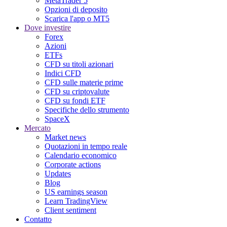
MetaTrader 5
Opzioni di deposito
Scarica l'app o MT5
Dove investire
Forex
Azioni
ETFs
CFD su titoli azionari
Indici CFD
CFD sulle materie prime
CFD su criptovalute
CFD su fondi ETF
Specifiche dello strumento
SpaceX
Mercato
Market news
Quotazioni in tempo reale
Calendario economico
Corporate actions
Updates
Blog
US earnings season
Learn TradingView
Client sentiment
Contatto