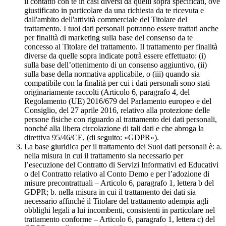
il contatto con te in casi diversi da quelli sopra specificati, ove
giustificato in particolare da una richiesta da te ricevuta e
dall'ambito dell'attività commerciale del Titolare del
trattamento. I tuoi dati personali potranno essere trattati anche
per finalità di marketing sulla base del consenso da te
concesso al Titolare del trattamento. Il trattamento per finalità
diverse da quelle sopra indicate potrà essere effettuato: (i)
sulla base dell’ottenimento di un consenso aggiuntivo, (ii)
sulla base della normativa applicabile, o (iii) quando sia
compatibile con la finalità per cui i dati personali sono stati
originariamente raccolti (Articolo 6, paragrafo 4, del
Regolamento (UE) 2016/679 del Parlamento europeo e del
Consiglio, del 27 aprile 2016, relativo alla protezione delle
persone fisiche con riguardo al trattamento dei dati personali,
nonché alla libera circolazione di tali dati e che abroga la
direttiva 95/46/CE, (di seguito: «GDPR»).
La base giuridica per il trattamento dei Suoi dati personali è: a.
nella misura in cui il trattamento sia necessario per
l’esecuzione del Contratto di Servizi Informativi ed Educativi
o del Contratto relativo al Conto Demo e per l’adozione di
misure precontrattuali – Articolo 6, paragrafo 1, lettera b del
GDPR; b. nella misura in cui il trattamento dei dati sia
necessario affinché il Titolare del trattamento adempia agli
obblighi legali a lui incombenti, consistenti in particolare nel
trattamento conforme – Articolo 6, paragrafo 1, lettera c) del