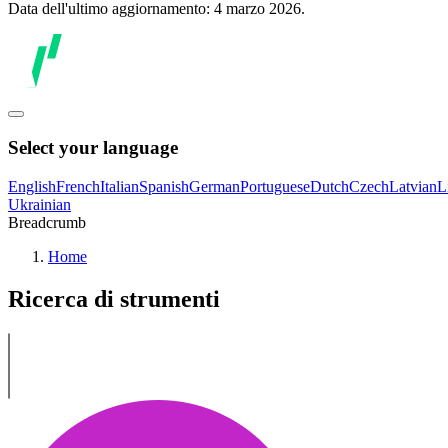
Data dell'ultimo aggiornamento: 4 marzo 2026.
Select your language
English
French
Italian
Spanish
German
Portuguese
Dutch
Czech
Latvian
L
Ukrainian
Breadcrumb
Home
Ricerca di strumenti