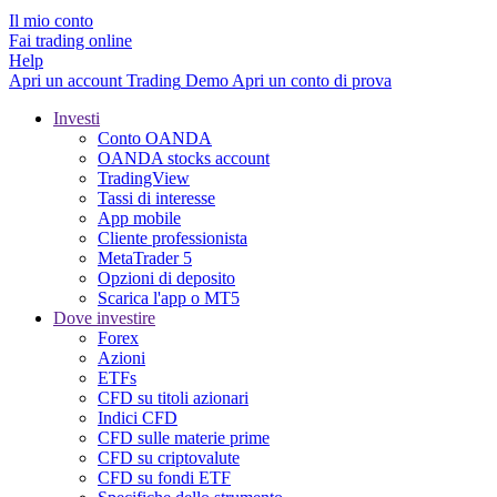
Il mio conto
Fai trading online
Help
Apri un account
Trading
Demo
Apri un conto di prova
Investi
Conto OANDA
OANDA stocks account
TradingView
Tassi di interesse
App mobile
Cliente professionista
MetaTrader 5
Opzioni di deposito
Scarica l'app o MT5
Dove investire
Forex
Azioni
ETFs
CFD su titoli azionari
Indici CFD
CFD sulle materie prime
CFD su criptovalute
CFD su fondi ETF