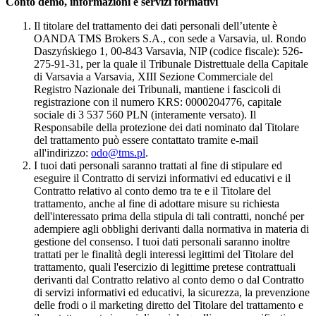
Conto demo, informazioni e servizi formativi
Il titolare del trattamento dei dati personali dell’utente è
OANDA TMS Brokers S.A., con sede a Varsavia, ul. Rondo
Daszyńskiego 1, 00-843 Varsavia, NIP (codice fiscale): 526-
275-91-31, per la quale il Tribunale Distrettuale della Capitale
di Varsavia a Varsavia, XIII Sezione Commerciale del
Registro Nazionale dei Tribunali, mantiene i fascicoli di
registrazione con il numero KRS: 0000204776, capitale
sociale di 3 537 560 PLN (interamente versato). Il
Responsabile della protezione dei dati nominato dal Titolare
del trattamento può essere contattato tramite e-mail
all'indirizzo:
odo@tms.pl
.
I tuoi dati personali saranno trattati al fine di stipulare ed
eseguire il Contratto di servizi informativi ed educativi e il
Contratto relativo al conto demo tra te e il Titolare del
trattamento, anche al fine di adottare misure su richiesta
dell'interessato prima della stipula di tali contratti, nonché per
adempiere agli obblighi derivanti dalla normativa in materia di
gestione del consenso. I tuoi dati personali saranno inoltre
trattati per le finalità degli interessi legittimi del Titolare del
trattamento, quali l'esercizio di legittime pretese contrattuali
derivanti dal Contratto relativo al conto demo o dal Contratto
di servizi informativi ed educativi, la sicurezza, la prevenzione
delle frodi o il marketing diretto del Titolare del trattamento e