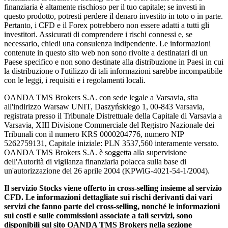
finanziaria è altamente rischioso per il tuo capitale; se investi in
questo prodotto, potresti perdere il denaro investito in toto o in parte.
Pertanto, i CFD e il Forex potrebbero non essere adatti a tutti gli
investitori. Assicurati di comprendere i rischi connessi e, se
necessario, chiedi una consulenza indipendente. Le informazioni
contenute in questo sito web non sono rivolte a destinatari di un
Paese specifico e non sono destinate alla distribuzione in Paesi in cui
la distribuzione o l'utilizzo di tali informazioni sarebbe incompatibile
con le leggi, i requisiti e i regolamenti locali.
OANDA TMS Brokers S.A. con sede legale a Varsavia, sita
all'indirizzo Warsaw UNIT, Daszyńskiego 1, 00-843 Varsavia,
registrata presso il Tribunale Distrettuale della Capitale di Varsavia a
Varsavia, XIII Divisione Commerciale del Registro Nazionale dei
Tribunali con il numero KRS 0000204776, numero NIP
5262759131, Capitale iniziale: PLN 3537,560 interamente versato.
OANDA TMS Brokers S.A. è soggetta alla supervisione
dell'Autorità di vigilanza finanziaria polacca sulla base di
un'autorizzazione del 26 aprile 2004 (KPWiG-4021-54-1/2004).
Il servizio Stocks viene offerto in cross-selling insieme al servizio
CFD. Le informazioni dettagliate sui rischi derivanti dai vari
servizi che fanno parte del cross-selling, nonché le informazioni
sui costi e sulle commissioni associate a tali servizi, sono
disponibili sul sito OANDA TMS Brokers nella sezione