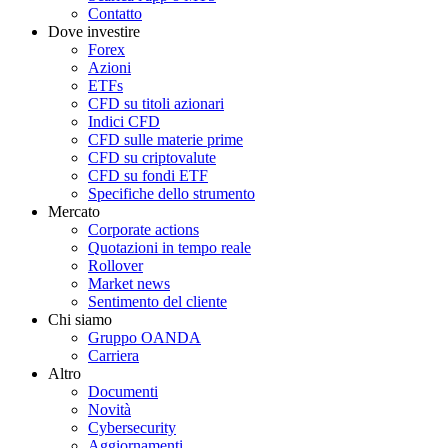
Contatto
Dove investire
Forex
Azioni
ETFs
CFD su titoli azionari
Indici CFD
CFD sulle materie prime
CFD su criptovalute
CFD su fondi ETF
Specifiche dello strumento
Mercato
Corporate actions
Quotazioni in tempo reale
Rollover
Market news
Sentimento del cliente
Chi siamo
Gruppo OANDA
Carriera
Altro
Documenti
Novità
Cybersecurity
Aggiornamenti