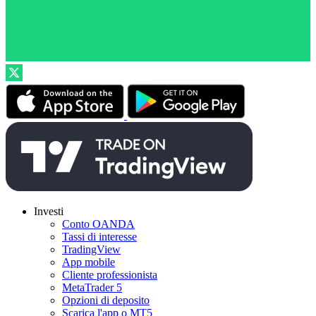
Investi
Conto OANDA
Tassi di interesse
TradingView
App mobile
Cliente professionista
MetaTrader 5
Opzioni di deposito
Scarica l'app o MT5