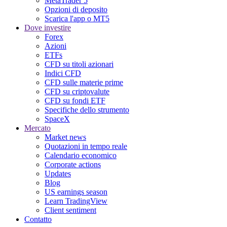
MetaTrader 5
Opzioni di deposito
Scarica l'app o MT5
Dove investire
Forex
Azioni
ETFs
CFD su titoli azionari
Indici CFD
CFD sulle materie prime
CFD su criptovalute
CFD su fondi ETF
Specifiche dello strumento
SpaceX
Mercato
Market news
Quotazioni in tempo reale
Calendario economico
Corporate actions
Updates
Blog
US earnings season
Learn TradingView
Client sentiment
Contatto