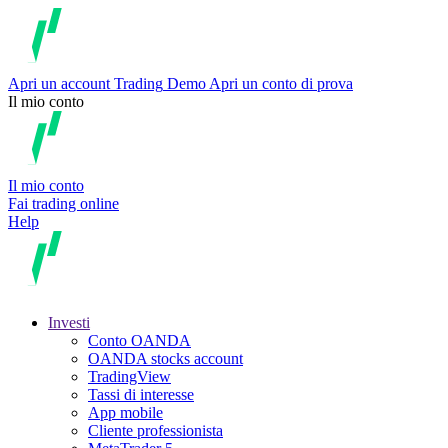
Apri un account
Trading
Demo
Apri un conto di prova
Il mio conto
Il mio conto
Fai trading online
Help
Investi
Conto OANDA
OANDA stocks account
TradingView
Tassi di interesse
App mobile
Cliente professionista