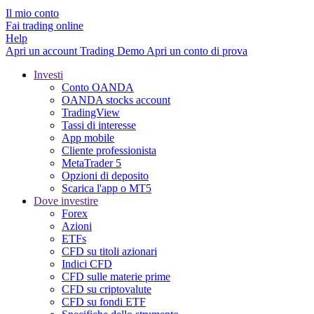
Il mio conto
Fai trading online
Help
Apri un account
Trading
Demo
Apri un conto di prova
Investi
Conto OANDA
OANDA stocks account
TradingView
Tassi di interesse
App mobile
Cliente professionista
MetaTrader 5
Opzioni di deposito
Scarica l'app o MT5
Dove investire
Forex
Azioni
ETFs
CFD su titoli azionari
Indici CFD
CFD sulle materie prime
CFD su criptovalute
CFD su fondi ETF