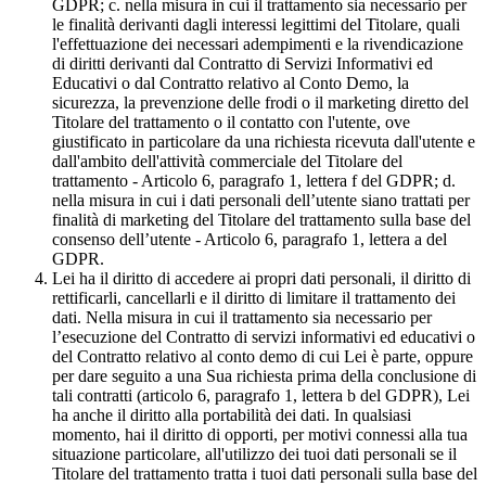
GDPR; c. nella misura in cui il trattamento sia necessario per
le finalità derivanti dagli interessi legittimi del Titolare, quali
l'effettuazione dei necessari adempimenti e la rivendicazione
di diritti derivanti dal Contratto di Servizi Informativi ed
Educativi o dal Contratto relativo al Conto Demo, la
sicurezza, la prevenzione delle frodi o il marketing diretto del
Titolare del trattamento o il contatto con l'utente, ove
giustificato in particolare da una richiesta ricevuta dall'utente e
dall'ambito dell'attività commerciale del Titolare del
trattamento - Articolo 6, paragrafo 1, lettera f del GDPR; d.
nella misura in cui i dati personali dell’utente siano trattati per
finalità di marketing del Titolare del trattamento sulla base del
consenso dell’utente - Articolo 6, paragrafo 1, lettera a del
GDPR.
Lei ha il diritto di accedere ai propri dati personali, il diritto di
rettificarli, cancellarli e il diritto di limitare il trattamento dei
dati. Nella misura in cui il trattamento sia necessario per
l’esecuzione del Contratto di servizi informativi ed educativi o
del Contratto relativo al conto demo di cui Lei è parte, oppure
per dare seguito a una Sua richiesta prima della conclusione di
tali contratti (articolo 6, paragrafo 1, lettera b del GDPR), Lei
ha anche il diritto alla portabilità dei dati. In qualsiasi
momento, hai il diritto di opporti, per motivi connessi alla tua
situazione particolare, all'utilizzo dei tuoi dati personali se il
Titolare del trattamento tratta i tuoi dati personali sulla base del