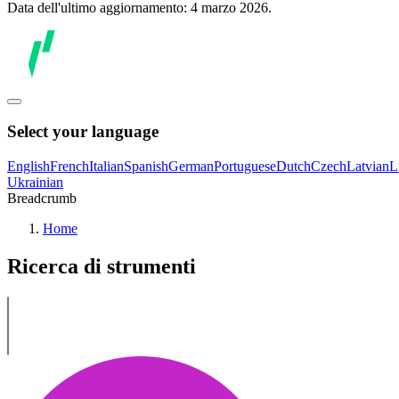
Data dell'ultimo aggiornamento: 4 marzo 2026.
Select your language
English
French
Italian
Spanish
German
Portuguese
Dutch
Czech
Latvian
L
Ukrainian
Breadcrumb
Home
Ricerca di strumenti