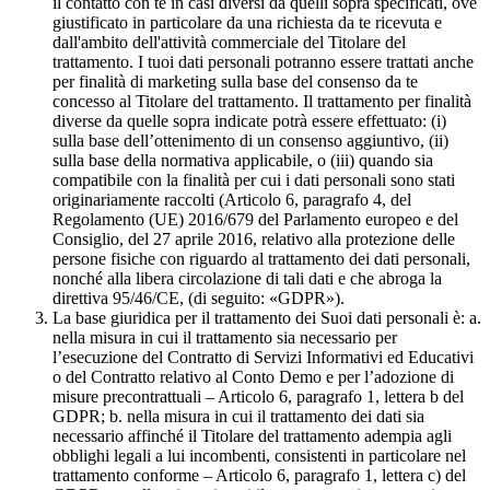
il contatto con te in casi diversi da quelli sopra specificati, ove
giustificato in particolare da una richiesta da te ricevuta e
dall'ambito dell'attività commerciale del Titolare del
trattamento. I tuoi dati personali potranno essere trattati anche
per finalità di marketing sulla base del consenso da te
concesso al Titolare del trattamento. Il trattamento per finalità
diverse da quelle sopra indicate potrà essere effettuato: (i)
sulla base dell’ottenimento di un consenso aggiuntivo, (ii)
sulla base della normativa applicabile, o (iii) quando sia
compatibile con la finalità per cui i dati personali sono stati
originariamente raccolti (Articolo 6, paragrafo 4, del
Regolamento (UE) 2016/679 del Parlamento europeo e del
Consiglio, del 27 aprile 2016, relativo alla protezione delle
persone fisiche con riguardo al trattamento dei dati personali,
nonché alla libera circolazione di tali dati e che abroga la
direttiva 95/46/CE, (di seguito: «GDPR»).
La base giuridica per il trattamento dei Suoi dati personali è: a.
nella misura in cui il trattamento sia necessario per
l’esecuzione del Contratto di Servizi Informativi ed Educativi
o del Contratto relativo al Conto Demo e per l’adozione di
misure precontrattuali – Articolo 6, paragrafo 1, lettera b del
GDPR; b. nella misura in cui il trattamento dei dati sia
necessario affinché il Titolare del trattamento adempia agli
obblighi legali a lui incombenti, consistenti in particolare nel
trattamento conforme – Articolo 6, paragrafo 1, lettera c) del