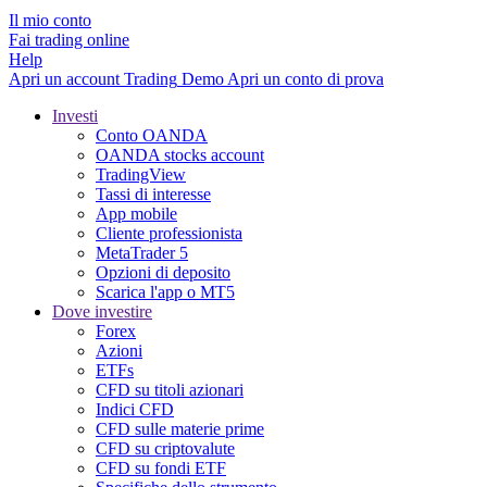
Il mio conto
Fai trading online
Help
Apri un account
Trading
Demo
Apri un conto di prova
Investi
Conto OANDA
OANDA stocks account
TradingView
Tassi di interesse
App mobile
Cliente professionista
MetaTrader 5
Opzioni di deposito
Scarica l'app o MT5
Dove investire
Forex
Azioni
ETFs
CFD su titoli azionari
Indici CFD
CFD sulle materie prime
CFD su criptovalute
CFD su fondi ETF