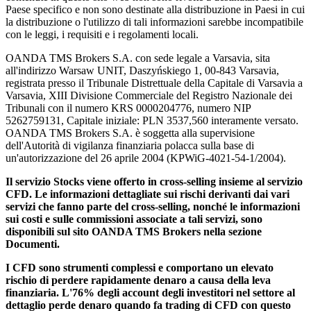
Paese specifico e non sono destinate alla distribuzione in Paesi in cui
la distribuzione o l'utilizzo di tali informazioni sarebbe incompatibile
con le leggi, i requisiti e i regolamenti locali.
OANDA TMS Brokers S.A. con sede legale a Varsavia, sita
all'indirizzo Warsaw UNIT, Daszyńskiego 1, 00-843 Varsavia,
registrata presso il Tribunale Distrettuale della Capitale di Varsavia a
Varsavia, XIII Divisione Commerciale del Registro Nazionale dei
Tribunali con il numero KRS 0000204776, numero NIP
5262759131, Capitale iniziale: PLN 3537,560 interamente versato.
OANDA TMS Brokers S.A. è soggetta alla supervisione
dell'Autorità di vigilanza finanziaria polacca sulla base di
un'autorizzazione del 26 aprile 2004 (KPWiG-4021-54-1/2004).
Il servizio Stocks viene offerto in cross-selling insieme al servizio
CFD. Le informazioni dettagliate sui rischi derivanti dai vari
servizi che fanno parte del cross-selling, nonché le informazioni
sui costi e sulle commissioni associate a tali servizi, sono
disponibili sul sito OANDA TMS Brokers nella sezione
Documenti.
I CFD sono strumenti complessi e comportano un elevato
rischio di perdere rapidamente denaro a causa della leva
finanziaria. L'76% degli account degli investitori nel settore al
dettaglio perde denaro quando fa trading di CFD con questo