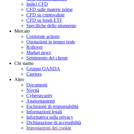
Indici CFD
CFD sulle materie prime
CFD su criptovalute
CFD su fondi ETF
Specifiche dello strumento
Mercato
Corporate actions
Quotazioni in tempo reale
Rollover
Market news
Sentimento del cliente
Chi siamo
Gruppo OANDA
Carriera
Altro
Documenti
Novità
Cybersecurity
Aggiornamenti
Esclusione di responsabilità
Informazioni legali
Informativa sulla privacy
Dichiarazione di accessibilità
Impostazioni dei cookie