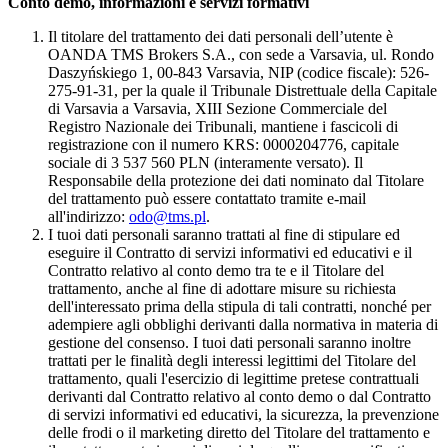
Conto demo, informazioni e servizi formativi
Il titolare del trattamento dei dati personali dell’utente è
OANDA TMS Brokers S.A., con sede a Varsavia, ul. Rondo
Daszyńskiego 1, 00-843 Varsavia, NIP (codice fiscale): 526-
275-91-31, per la quale il Tribunale Distrettuale della Capitale
di Varsavia a Varsavia, XIII Sezione Commerciale del
Registro Nazionale dei Tribunali, mantiene i fascicoli di
registrazione con il numero KRS: 0000204776, capitale
sociale di 3 537 560 PLN (interamente versato). Il
Responsabile della protezione dei dati nominato dal Titolare
del trattamento può essere contattato tramite e-mail
all'indirizzo:
odo@tms.pl
.
I tuoi dati personali saranno trattati al fine di stipulare ed
eseguire il Contratto di servizi informativi ed educativi e il
Contratto relativo al conto demo tra te e il Titolare del
trattamento, anche al fine di adottare misure su richiesta
dell'interessato prima della stipula di tali contratti, nonché per
adempiere agli obblighi derivanti dalla normativa in materia di
gestione del consenso. I tuoi dati personali saranno inoltre
trattati per le finalità degli interessi legittimi del Titolare del
trattamento, quali l'esercizio di legittime pretese contrattuali
derivanti dal Contratto relativo al conto demo o dal Contratto
di servizi informativi ed educativi, la sicurezza, la prevenzione
delle frodi o il marketing diretto del Titolare del trattamento e