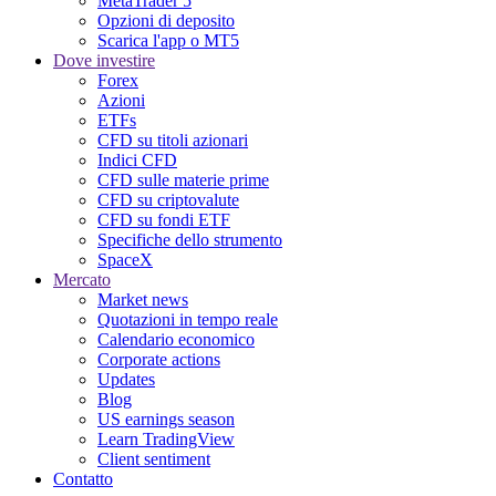
MetaTrader 5
Opzioni di deposito
Scarica l'app o MT5
Dove investire
Forex
Azioni
ETFs
CFD su titoli azionari
Indici CFD
CFD sulle materie prime
CFD su criptovalute
CFD su fondi ETF
Specifiche dello strumento
SpaceX
Mercato
Market news
Quotazioni in tempo reale
Calendario economico
Corporate actions
Updates
Blog
US earnings season
Learn TradingView
Client sentiment
Contatto