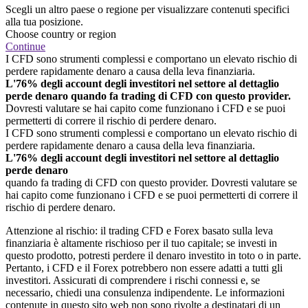
Scegli un altro paese o regione per visualizzare contenuti specifici
alla tua posizione.
Choose country or region
Continue
I CFD sono strumenti complessi e comportano un elevato rischio di
perdere rapidamente denaro a causa della leva finanziaria.
L'76% degli account degli investitori nel settore al dettaglio
perde denaro quando fa trading di CFD con questo provider.
Dovresti valutare se hai capito come funzionano i CFD e se puoi
permetterti di correre il rischio di perdere denaro.
I CFD sono strumenti complessi e comportano un elevato rischio di
perdere rapidamente denaro a causa della leva finanziaria.
L'76% degli account degli investitori nel settore al dettaglio
perde denaro
quando fa trading di CFD con questo provider. Dovresti valutare se
hai capito come funzionano i CFD e se puoi permetterti di correre il
rischio di perdere denaro.
Attenzione al rischio: il trading CFD e Forex basato sulla leva
finanziaria è altamente rischioso per il tuo capitale; se investi in
questo prodotto, potresti perdere il denaro investito in toto o in parte.
Pertanto, i CFD e il Forex potrebbero non essere adatti a tutti gli
investitori. Assicurati di comprendere i rischi connessi e, se
necessario, chiedi una consulenza indipendente. Le informazioni
contenute in questo sito web non sono rivolte a destinatari di un