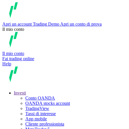
Apri un account
Trading
Demo
Apri un conto di prova
Il mio conto
Il mio conto
Fai trading online
Help
Investi
Conto OANDA
OANDA stocks account
TradingView
Tassi di interesse
App mobile
Cliente professionista