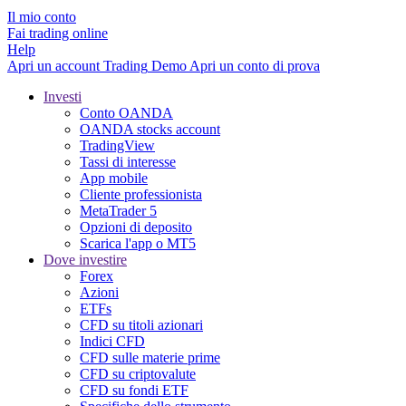
Il mio conto
Fai trading online
Help
Apri un account
Trading
Demo
Apri un conto di prova
Investi
Conto OANDA
OANDA stocks account
TradingView
Tassi di interesse
App mobile
Cliente professionista
MetaTrader 5
Opzioni di deposito
Scarica l'app o MT5
Dove investire
Forex
Azioni
ETFs
CFD su titoli azionari
Indici CFD
CFD sulle materie prime
CFD su criptovalute
CFD su fondi ETF