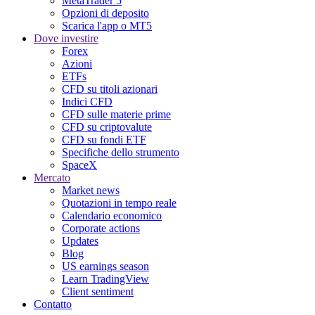
MetaTrader 5
Opzioni di deposito
Scarica l'app o MT5
Dove investire
Forex
Azioni
ETFs
CFD su titoli azionari
Indici CFD
CFD sulle materie prime
CFD su criptovalute
CFD su fondi ETF
Specifiche dello strumento
SpaceX
Mercato
Market news
Quotazioni in tempo reale
Calendario economico
Corporate actions
Updates
Blog
US earnings season
Learn TradingView
Client sentiment
Contatto