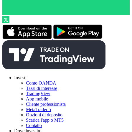
Investi
Conto OANDA
Tassi di interesse
TradingView
App mobile
Cliente professionista
MetaTrader 5
Opzioni di deposito
Scarica l'app o MT5
Contatto
Dove investire