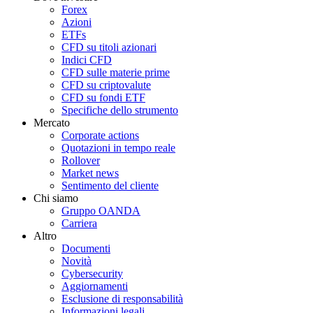
Forex
Azioni
ETFs
CFD su titoli azionari
Indici CFD
CFD sulle materie prime
CFD su criptovalute
CFD su fondi ETF
Specifiche dello strumento
Mercato
Corporate actions
Quotazioni in tempo reale
Rollover
Market news
Sentimento del cliente
Chi siamo
Gruppo OANDA
Carriera
Altro
Documenti
Novità
Cybersecurity
Aggiornamenti
Esclusione di responsabilità
Informazioni legali