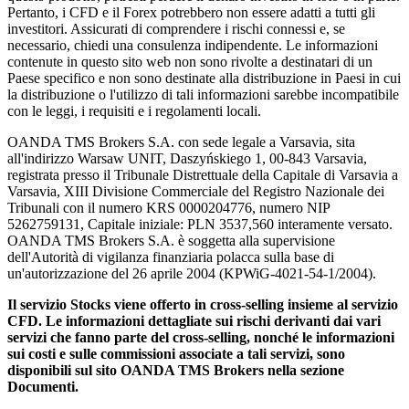
Pertanto, i CFD e il Forex potrebbero non essere adatti a tutti gli
investitori. Assicurati di comprendere i rischi connessi e, se
necessario, chiedi una consulenza indipendente. Le informazioni
contenute in questo sito web non sono rivolte a destinatari di un
Paese specifico e non sono destinate alla distribuzione in Paesi in cui
la distribuzione o l'utilizzo di tali informazioni sarebbe incompatibile
con le leggi, i requisiti e i regolamenti locali.
OANDA TMS Brokers S.A. con sede legale a Varsavia, sita
all'indirizzo Warsaw UNIT, Daszyńskiego 1, 00-843 Varsavia,
registrata presso il Tribunale Distrettuale della Capitale di Varsavia a
Varsavia, XIII Divisione Commerciale del Registro Nazionale dei
Tribunali con il numero KRS 0000204776, numero NIP
5262759131, Capitale iniziale: PLN 3537,560 interamente versato.
OANDA TMS Brokers S.A. è soggetta alla supervisione
dell'Autorità di vigilanza finanziaria polacca sulla base di
un'autorizzazione del 26 aprile 2004 (KPWiG-4021-54-1/2004).
Il servizio Stocks viene offerto in cross-selling insieme al servizio
CFD. Le informazioni dettagliate sui rischi derivanti dai vari
servizi che fanno parte del cross-selling, nonché le informazioni
sui costi e sulle commissioni associate a tali servizi, sono
disponibili sul sito OANDA TMS Brokers nella sezione
Documenti.