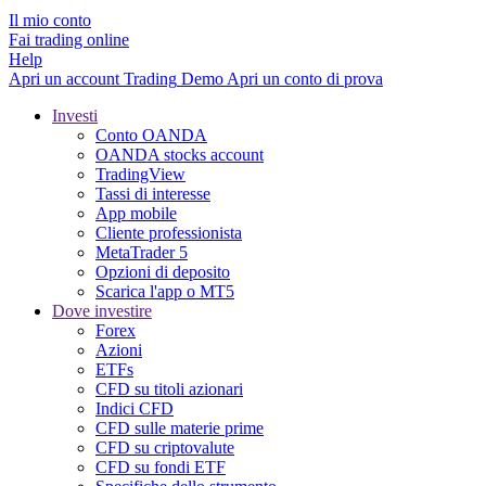
Il mio conto
Fai trading online
Help
Apri un account
Trading
Demo
Apri un conto di prova
Investi
Conto OANDA
OANDA stocks account
TradingView
Tassi di interesse
App mobile
Cliente professionista
MetaTrader 5
Opzioni di deposito
Scarica l'app o MT5
Dove investire
Forex
Azioni
ETFs
CFD su titoli azionari
Indici CFD
CFD sulle materie prime
CFD su criptovalute
CFD su fondi ETF