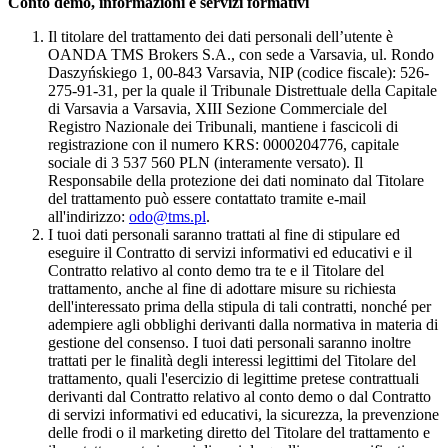
Conto demo, informazioni e servizi formativi
Il titolare del trattamento dei dati personali dell’utente è
OANDA TMS Brokers S.A., con sede a Varsavia, ul. Rondo
Daszyńskiego 1, 00-843 Varsavia, NIP (codice fiscale): 526-
275-91-31, per la quale il Tribunale Distrettuale della Capitale
di Varsavia a Varsavia, XIII Sezione Commerciale del
Registro Nazionale dei Tribunali, mantiene i fascicoli di
registrazione con il numero KRS: 0000204776, capitale
sociale di 3 537 560 PLN (interamente versato). Il
Responsabile della protezione dei dati nominato dal Titolare
del trattamento può essere contattato tramite e-mail
all'indirizzo:
odo@tms.pl
.
I tuoi dati personali saranno trattati al fine di stipulare ed
eseguire il Contratto di servizi informativi ed educativi e il
Contratto relativo al conto demo tra te e il Titolare del
trattamento, anche al fine di adottare misure su richiesta
dell'interessato prima della stipula di tali contratti, nonché per
adempiere agli obblighi derivanti dalla normativa in materia di
gestione del consenso. I tuoi dati personali saranno inoltre
trattati per le finalità degli interessi legittimi del Titolare del
trattamento, quali l'esercizio di legittime pretese contrattuali
derivanti dal Contratto relativo al conto demo o dal Contratto
di servizi informativi ed educativi, la sicurezza, la prevenzione
delle frodi o il marketing diretto del Titolare del trattamento e