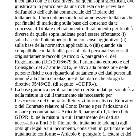
il contatto con te in casi diversi da quelli sopra specificati, ove
giustificato in particolare da una richiesta da te ricevuta e
dall'ambito dell'attività commerciale del Titolare del
trattamento. I tuoi dati personali potranno essere trattati anche
per finalità di marketing sulla base del consenso da te
concesso al Titolare del trattamento. Il trattamento per finalità
diverse da quelle sopra indicate potrà essere effettuato: (i)
sulla base dell’ottenimento di un consenso aggiuntivo, (ii)
sulla base della normativa applicabile, o (iii) quando sia
compatibile con la finalità per cui i dati personali sono stati
originariamente raccolti (Articolo 6, paragrafo 4, del
Regolamento (UE) 2016/679 del Parlamento europeo e del
Consiglio, del 27 aprile 2016, relativo alla protezione delle
persone fisiche con riguardo al trattamento dei dati personali,
nonché alla libera circolazione di tali dati e che abroga la
direttiva 95/46/CE, (di seguito: «GDPR»).
La base giuridica per il trattamento dei Suoi dati personali è: a.
nella misura in cui il trattamento sia necessario per
l’esecuzione del Contratto di Servizi Informativi ed Educativi
o del Contratto relativo al Conto Demo e per l’adozione di
misure precontrattuali – Articolo 6, paragrafo 1, lettera b del
GDPR; b. nella misura in cui il trattamento dei dati sia
necessario affinché il Titolare del trattamento adempia agli
obblighi legali a lui incombenti, consistenti in particolare nel
trattamento conforme – Articolo 6, paragrafo 1, lettera c) del