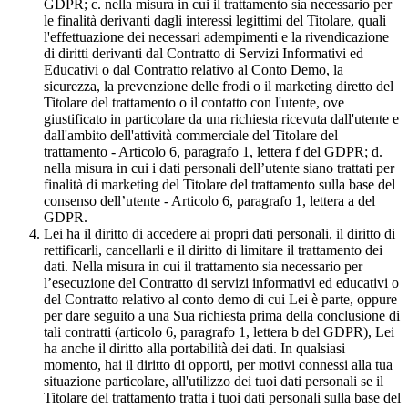
GDPR; c. nella misura in cui il trattamento sia necessario per
le finalità derivanti dagli interessi legittimi del Titolare, quali
l'effettuazione dei necessari adempimenti e la rivendicazione
di diritti derivanti dal Contratto di Servizi Informativi ed
Educativi o dal Contratto relativo al Conto Demo, la
sicurezza, la prevenzione delle frodi o il marketing diretto del
Titolare del trattamento o il contatto con l'utente, ove
giustificato in particolare da una richiesta ricevuta dall'utente e
dall'ambito dell'attività commerciale del Titolare del
trattamento - Articolo 6, paragrafo 1, lettera f del GDPR; d.
nella misura in cui i dati personali dell’utente siano trattati per
finalità di marketing del Titolare del trattamento sulla base del
consenso dell’utente - Articolo 6, paragrafo 1, lettera a del
GDPR.
Lei ha il diritto di accedere ai propri dati personali, il diritto di
rettificarli, cancellarli e il diritto di limitare il trattamento dei
dati. Nella misura in cui il trattamento sia necessario per
l’esecuzione del Contratto di servizi informativi ed educativi o
del Contratto relativo al conto demo di cui Lei è parte, oppure
per dare seguito a una Sua richiesta prima della conclusione di
tali contratti (articolo 6, paragrafo 1, lettera b del GDPR), Lei
ha anche il diritto alla portabilità dei dati. In qualsiasi
momento, hai il diritto di opporti, per motivi connessi alla tua
situazione particolare, all'utilizzo dei tuoi dati personali se il
Titolare del trattamento tratta i tuoi dati personali sulla base del