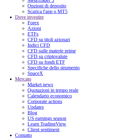
MetaTrader 5
Opzioni di deposito
Scarica l'app o MT5
Dove investire
Forex
Azioni
ETFs
CFD su titoli azionari
Indici CFD
CFD sulle materie prime
CFD su criptovalute
CFD su fondi ETF
Specifiche dello strumento
SpaceX
Mercato
Market news
Quotazioni in tempo reale
Calendario economico
Corporate actions
Updates
Blog
US earnings season
Learn TradingView
Client sentiment
Contatto