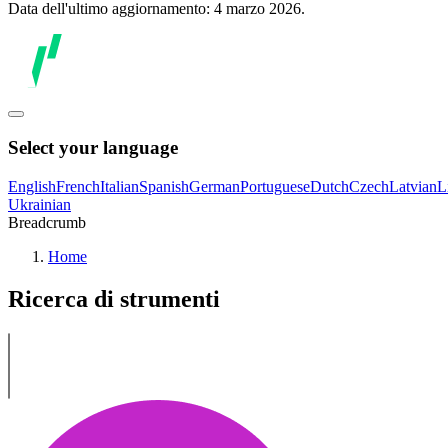
Data dell'ultimo aggiornamento: 4 marzo 2026.
Select your language
English
French
Italian
Spanish
German
Portuguese
Dutch
Czech
Latvian
L
Ukrainian
Breadcrumb
Home
Ricerca di strumenti