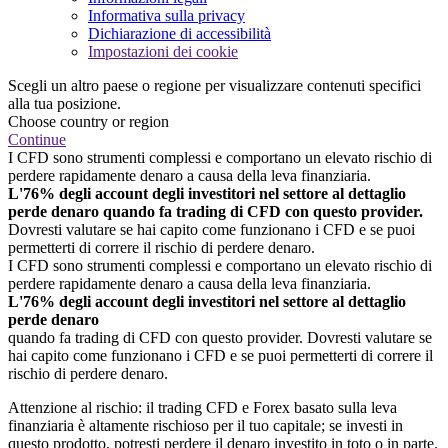
Informativa sulla privacy
Dichiarazione di accessibilità
Impostazioni dei cookie
Scegli un altro paese o regione per visualizzare contenuti specifici
alla tua posizione.
Choose country or region
Continue
I CFD sono strumenti complessi e comportano un elevato rischio di
perdere rapidamente denaro a causa della leva finanziaria.
L'76% degli account degli investitori nel settore al dettaglio
perde denaro quando fa trading di CFD con questo provider.
Dovresti valutare se hai capito come funzionano i CFD e se puoi
permetterti di correre il rischio di perdere denaro.
I CFD sono strumenti complessi e comportano un elevato rischio di
perdere rapidamente denaro a causa della leva finanziaria.
L'76% degli account degli investitori nel settore al dettaglio
perde denaro
quando fa trading di CFD con questo provider. Dovresti valutare se
hai capito come funzionano i CFD e se puoi permetterti di correre il
rischio di perdere denaro.
Attenzione al rischio: il trading CFD e Forex basato sulla leva
finanziaria è altamente rischioso per il tuo capitale; se investi in
questo prodotto, potresti perdere il denaro investito in toto o in parte.