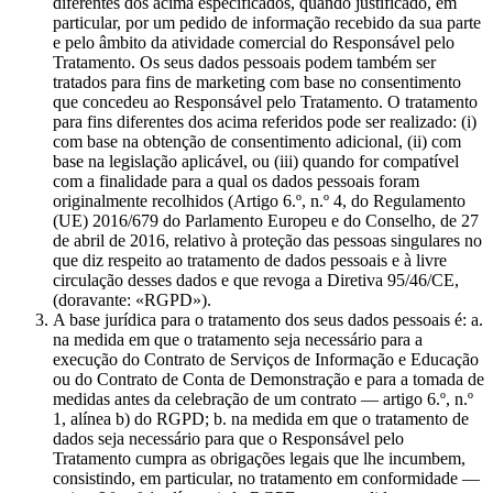
diferentes dos acima especificados, quando justificado, em
particular, por um pedido de informação recebido da sua parte
e pelo âmbito da atividade comercial do Responsável pelo
Tratamento. Os seus dados pessoais podem também ser
tratados para fins de marketing com base no consentimento
que concedeu ao Responsável pelo Tratamento. O tratamento
para fins diferentes dos acima referidos pode ser realizado: (i)
com base na obtenção de consentimento adicional, (ii) com
base na legislação aplicável, ou (iii) quando for compatível
com a finalidade para a qual os dados pessoais foram
originalmente recolhidos (Artigo 6.º, n.º 4, do Regulamento
(UE) 2016/679 do Parlamento Europeu e do Conselho, de 27
de abril de 2016, relativo à proteção das pessoas singulares no
que diz respeito ao tratamento de dados pessoais e à livre
circulação desses dados e que revoga a Diretiva 95/46/CE,
(doravante: «RGPD»).
A base jurídica para o tratamento dos seus dados pessoais é: a.
na medida em que o tratamento seja necessário para a
execução do Contrato de Serviços de Informação e Educação
ou do Contrato de Conta de Demonstração e para a tomada de
medidas antes da celebração de um contrato — artigo 6.º, n.º
1, alínea b) do RGPD; b. na medida em que o tratamento de
dados seja necessário para que o Responsável pelo
Tratamento cumpra as obrigações legais que lhe incumbem,
consistindo, em particular, no tratamento em conformidade —