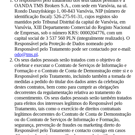
O responsável pelo tratamento dos seus dados pessoais é a
OANDA TMS Brokers S.A., com sede em Varsóvia, na ul.
Rondo Daszyńskiego 1, 00-843 Varsóvia, NIP (número de
identificação fiscal): 526-275-91-31, cujos registos são
mantidos pelo Tribunal Distrital da capital de Varsóvia, em
Varsóvia, XIII Departamento Comercial do Registo Nacional
de Empresas, sob o número KRS: 0000204776, com um
capital social de 3 537 560 PLN (integralmente realizado). O
Responsável pela Proteção de Dados nomeado pelo
Responsável pelo Tratamento pode ser contactado por e-mail:
odo@tms.pl
.
Os seus dados pessoais serão tratados com o objetivo de
celebrar e executar o Contrato de Serviços de Informação e
Formação e o Contrato de Conta de Demonstração entre si e o
Responsável pelo Tratamento, incluindo também a tomada de
medidas a pedido do titular dos dados antes da celebração
destes contratos, bem como para cumprir as obrigações
decorrentes da regulamentação relativa ao tratamento do
consentimento. Os seus dados pessoais serão também tratados
para efeitos dos interesses legítimos do Responsável pelo
Tratamento, tais como o exercício de direitos contratuais
legítimos decorrentes do Contrato de Conta de Demonstração
ou do Contrato de Serviços de Informação e Formação,
segurança, prevenção de fraudes ou marketing direto do
Responsável pelo Tratamento e contacto consigo em casos