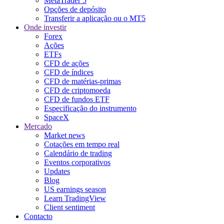
MetaTrader 5
Opções de depósito
Transferir a aplicação ou o MT5
Onde investir
Forex
Ações
ETFs
CFD de ações
CFD de índices
CFD de matérias-primas
CFD de criptomoeda
CFD de fundos ETF
Especificação do instrumento
SpaceX
Mercado
Market news
Cotações em tempo real
Calendário de trading
Eventos corporativos
Updates
Blog
US earnings season
Learn TradingView
Client sentiment
Contacto