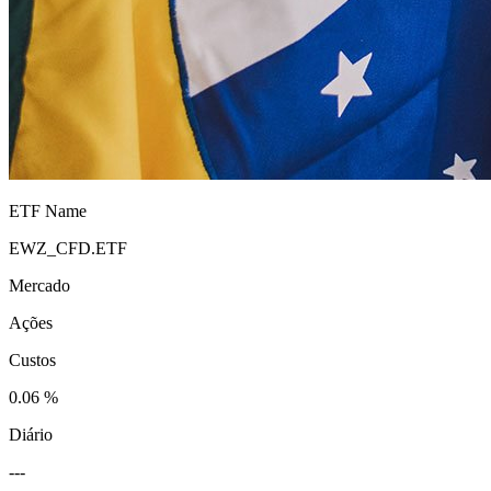
ETF Name
EWZ_CFD.ETF
Mercado
Ações
Custos
0.06 %
Diário
---