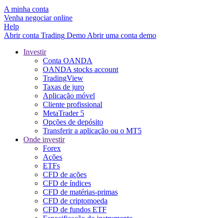
A minha conta
Venha negociar online
Help
Abrir conta
Trading
Demo
Abrir uma conta demo
Investir
Conta OANDA
OANDA stocks account
TradingView
Taxas de juro
Aplicação móvel
Cliente profissional
MetaTrader 5
Opções de depósito
Transferir a aplicação ou o MT5
Onde investir
Forex
Ações
ETFs
CFD de ações
CFD de índices
CFD de matérias-primas
CFD de criptomoeda
CFD de fundos ETF