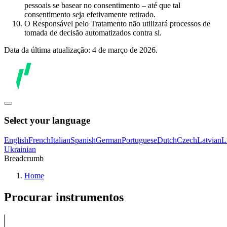
pessoais se basear no consentimento – até que tal
consentimento seja efetivamente retirado.
O Responsável pelo Tratamento não utilizará processos de
tomada de decisão automatizados contra si.
Data da última atualização: 4 de março de 2026.
Select your language
English
French
Italian
Spanish
German
Portuguese
Dutch
Czech
Latvian
L
Ukrainian
Breadcrumb
Home
Procurar instrumentos