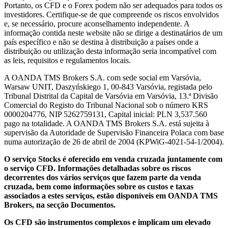
Portanto, os CFD e o Forex podem não ser adequados para todos os
investidores. Certifique-se de que compreende os riscos envolvidos
e, se necessário, procure aconselhamento independente. A
informação contida neste website não se dirige a destinatários de um
país específico e não se destina à distribuição a países onde a
distribuição ou utilização desta informação seria incompatível com
as leis, requisitos e regulamentos locais.
A OANDA TMS Brokers S.A. com sede social em Varsóvia,
Warsaw UNIT, Daszyńskiego 1, 00-843 Varsóvia, registada pelo
Tribunal Distrital da Capital de Varsóvia em Varsóvia, 13.ª Divisão
Comercial do Registo do Tribunal Nacional sob o número KRS
0000204776, NIP 5262759131, Capital inicial: PLN 3,537.560
pago na totalidade. A OANDA TMS Brokers S.A. está sujeita à
supervisão da Autoridade de Supervisão Financeira Polaca com base
numa autorização de 26 de abril de 2004 (KPWiG-4021-54-1/2004).
O serviço Stocks é oferecido em venda cruzada juntamente com
o serviço CFD. Informações detalhadas sobre os riscos
decorrentes dos vários serviços que fazem parte da venda
cruzada, bem como informações sobre os custos e taxas
associados a estes serviços, estão disponíveis em OANDA TMS
Brokers, na secção Documentos.
Os CFD são instrumentos complexos e implicam um elevado