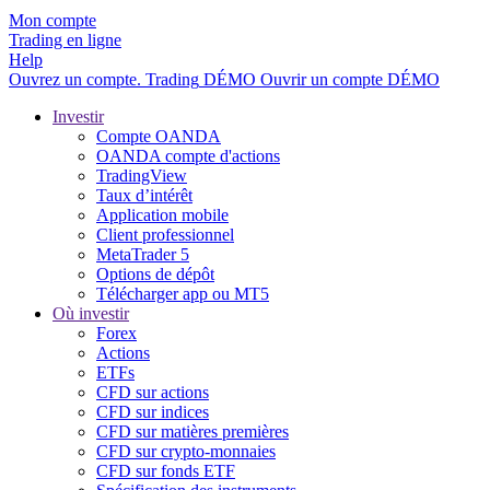
Mon compte
Trading en ligne
Help
Ouvrez un compte.
Trading
DÉMO
Ouvrir un compte DÉMO
Investir
Compte OANDA
OANDA compte d'actions
TradingView
Taux d’intérêt
Application mobile
Client professionnel
MetaTrader 5
Options de dépôt
Télécharger app ou MT5
Où investir
Forex
Actions
ETFs
CFD sur actions
CFD sur indices
CFD sur matières premières
CFD sur crypto-monnaies
CFD sur fonds ETF