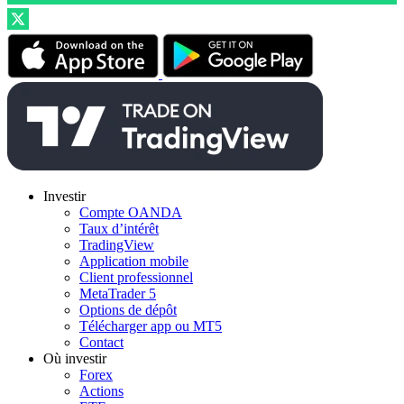
Investir
Compte OANDA
Taux d’intérêt
TradingView
Application mobile
Client professionnel
MetaTrader 5
Options de dépôt
Télécharger app ou MT5
Contact
Où investir
Forex
Actions