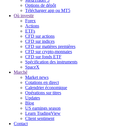
MetaTrader 5
Options de dépôt
Télécharger app ou MT5
Où investir
Forex
Actions
ETFs
CFD sur actions
CFD sur indices
CFD sur matières premières
CFD sur crypto-monnaies
CFD sur fonds ETF
Spécification des instruments
SpaceX
Marché
Market news
Cotations en direct
Calendrier économique
Opérations sur titres
Updates
Blog
US earnings season
Learn TradingView
Client sentiment
Contact