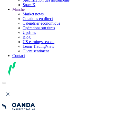
Spécification des instruments
SpaceX
Marché
Market news
Cotations en direct
Calendrier économique
Opérations sur titres
Updates
Blog
US earnings season
Learn TradingView
Client sentiment
Contact