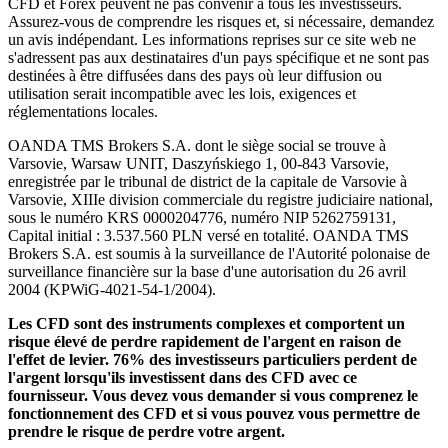
CFD et Forex peuvent ne pas convenir à tous les investisseurs.
Assurez-vous de comprendre les risques et, si nécessaire, demandez
un avis indépendant. Les informations reprises sur ce site web ne
s'adressent pas aux destinataires d'un pays spécifique et ne sont pas
destinées à être diffusées dans des pays où leur diffusion ou
utilisation serait incompatible avec les lois, exigences et
réglementations locales.
OANDA TMS Brokers S.A. dont le siège social se trouve à
Varsovie, Warsaw UNIT, Daszyńskiego 1, 00-843 Varsovie,
enregistrée par le tribunal de district de la capitale de Varsovie à
Varsovie, XIIIe division commerciale du registre judiciaire national,
sous le numéro KRS 0000204776, numéro NIP 5262759131,
Capital initial : 3.537.560 PLN versé en totalité. OANDA TMS
Brokers S.A. est soumis à la surveillance de l'Autorité polonaise de
surveillance financière sur la base d'une autorisation du 26 avril
2004 (KPWiG-4021-54-1/2004).
Les CFD sont des instruments complexes et comportent un
risque élevé de perdre rapidement de l'argent en raison de
l'effet de levier. 76% des investisseurs particuliers perdent de
l'argent lorsqu'ils investissent dans des CFD avec ce
fournisseur. Vous devez vous demander si vous comprenez le
fonctionnement des CFD et si vous pouvez vous permettre de
prendre le risque de perdre votre argent.