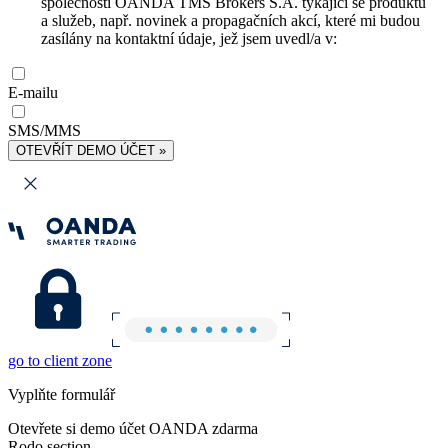
společnosti OANDA TMS Brokers S.A. týkající se produktů
a služeb, např. novinek a propagačních akcí, které mi budou
zasílány na kontaktní údaje, jež jsem uvedl/a v:
E-mailu
SMS/MMS
OTEVŘÍT DEMO ÚČET »
go to client zone
Vyplňte formulář
Otevřete si demo účet OANDA zdarma
Rodo section