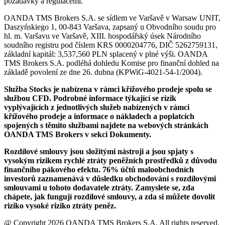
požadavky a regulacemi.
OANDA TMS Brokers S.A. se sídlem ve Varšavě v Warsaw UNIT,
Daszyńskiego 1, 00-843 Varšava, zapsaný u Obvodního soudu pro
hl. m. Varšavu ve Varšavě, XIII. hospodářský úsek Národního
soudního registru pod číslem KRS 0000204776, DIČ 5262759131,
základní kapitál: 3,537,560 PLN splacený v plné výši. OANDA
TMS Brokers S.A. podléhá dohledu Komise pro finanční dohled na
základě povolení ze dne 26. dubna (KPWiG-4021-54-1/2004).
Služba Stocks je nabízena v rámci křížového prodeje spolu se
službou CFD. Podrobné informace týkající se rizik
vyplývajících z jednotlivých služeb nabízených v rámci
křížového prodeje a informace o nákladech a poplatcích
spojených s těmito službami najdete na webových stránkách
OANDA TMS Brokers v sekci Dokumenty.
Rozdílové smlouvy jsou složitými nástroji a jsou spjaty s
vysokým rizikem rychlé ztráty peněžních prostředků z důvodu
finančního pákového efektu. 76% účtů maloobchodních
investorů zaznamenává v důsledku obchodování s rozdílovými
smlouvami u tohoto dodavatele ztráty. Zamyslete se, zda
chápete, jak fungují rozdílové smlouvy, a zda si můžete dovolit
riziko vysoké riziko ztráty peněz.
@ Copyright 2026 OANDA TMS Brokers S.A. All rights reserved.