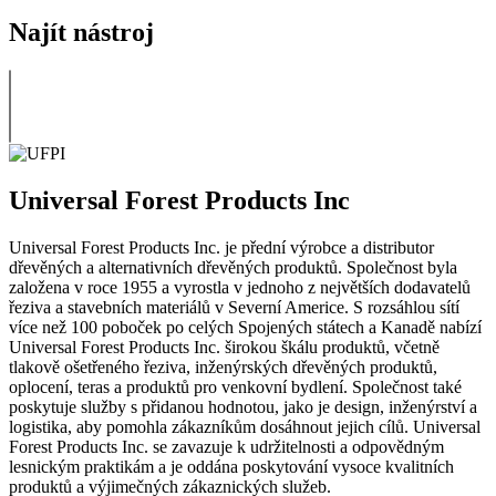
Najít nástroj
Universal Forest Products Inc
Universal Forest Products Inc. je přední výrobce a distributor
dřevěných a alternativních dřevěných produktů. Společnost byla
založena v roce 1955 a vyrostla v jednoho z největších dodavatelů
řeziva a stavebních materiálů v Severní Americe. S rozsáhlou sítí
více než 100 poboček po celých Spojených státech a Kanadě nabízí
Universal Forest Products Inc. širokou škálu produktů, včetně
tlakově ošetřeného řeziva, inženýrských dřevěných produktů,
oplocení, teras a produktů pro venkovní bydlení. Společnost také
poskytuje služby s přidanou hodnotou, jako je design, inženýrství a
logistika, aby pomohla zákazníkům dosáhnout jejich cílů. Universal
Forest Products Inc. se zavazuje k udržitelnosti a odpovědným
lesnickým praktikám a je oddána poskytování vysoce kvalitních
produktů a výjimečných zákaznických služeb.