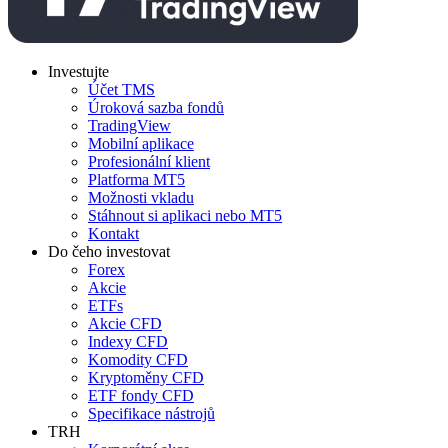
Investujte
Účet TMS
Úroková sazba fondů
TradingView
Mobilní aplikace
Profesionální klient
Platforma MT5
Možnosti vkladu
Stáhnout si aplikaci nebo MT5
Kontakt
Do čeho investovat
Forex
Akcie
ETFs
Akcie CFD
Indexy CFD
Komodity CFD
Kryptoměny CFD
ETF fondy CFD
Specifikace nástrojů
TRH