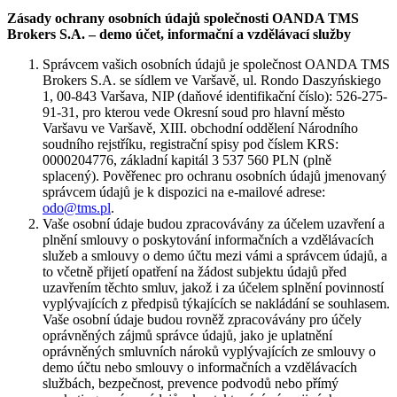
Zásady ochrany osobních údajů společnosti OANDA TMS
Brokers S.A. – demo účet, informační a vzdělávací služby
Správcem vašich osobních údajů je společnost OANDA TMS
Brokers S.A. se sídlem ve Varšavě, ul. Rondo Daszyńskiego
1, 00-843 Varšava, NIP (daňové identifikační číslo): 526-275-
91-31, pro kterou vede Okresní soud pro hlavní město
Varšavu ve Varšavě, XIII. obchodní oddělení Národního
soudního rejstříku, registrační spisy pod číslem KRS:
0000204776, základní kapitál 3 537 560 PLN (plně
splacený). Pověřenec pro ochranu osobních údajů jmenovaný
správcem údajů je k dispozici na e-mailové adrese:
odo@tms.pl
.
Vaše osobní údaje budou zpracovávány za účelem uzavření a
plnění smlouvy o poskytování informačních a vzdělávacích
služeb a smlouvy o demo účtu mezi vámi a správcem údajů, a
to včetně přijetí opatření na žádost subjektu údajů před
uzavřením těchto smluv, jakož i za účelem splnění povinností
vyplývajících z předpisů týkajících se nakládání se souhlasem.
Vaše osobní údaje budou rovněž zpracovávány pro účely
oprávněných zájmů správce údajů, jako je uplatnění
oprávněných smluvních nároků vyplývajících ze smlouvy o
demo účtu nebo smlouvy o informačních a vzdělávacích
službách, bezpečnost, prevence podvodů nebo přímý