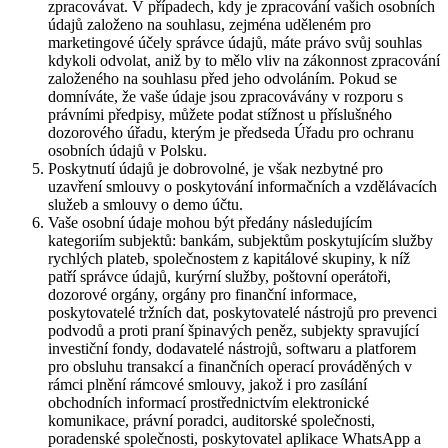
zpracovávat. V případech, kdy je zpracování vašich osobních
údajů založeno na souhlasu, zejména uděleném pro
marketingové účely správce údajů, máte právo svůj souhlas
kdykoli odvolat, aniž by to mělo vliv na zákonnost zpracování
založeného na souhlasu před jeho odvoláním. Pokud se
domníváte, že vaše údaje jsou zpracovávány v rozporu s
právními předpisy, můžete podat stížnost u příslušného
dozorového úřadu, kterým je předseda Úřadu pro ochranu
osobních údajů v Polsku.
Poskytnutí údajů je dobrovolné, je však nezbytné pro
uzavření smlouvy o poskytování informačních a vzdělávacích
služeb a smlouvy o demo účtu.
Vaše osobní údaje mohou být předány následujícím
kategoriím subjektů: bankám, subjektům poskytujícím služby
rychlých plateb, společnostem z kapitálové skupiny, k níž
patří správce údajů, kurýrní služby, poštovní operátoři,
dozorové orgány, orgány pro finanční informace,
poskytovatelé tržních dat, poskytovatelé nástrojů pro prevenci
podvodů a proti praní špinavých peněz, subjekty spravující
investiční fondy, dodavatelé nástrojů, softwaru a platforem
pro obsluhu transakcí a finančních operací prováděných v
rámci plnění rámcové smlouvy, jakož i pro zasílání
obchodních informací prostřednictvím elektronické
komunikace, právní poradci, auditorské společnosti,
poradenské společnosti, poskytovatel aplikace WhatsApp a