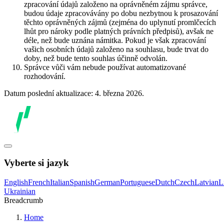
zpracování údajů založeno na oprávněném zájmu správce,
budou údaje zpracovávány po dobu nezbytnou k prosazování
těchto oprávněných zájmů (zejména do uplynutí promlčecích
lhůt pro nároky podle platných právních předpisů), avšak ne
déle, než bude uznána námitka. Pokud je však zpracování
vašich osobních údajů založeno na souhlasu, bude trvat do
doby, než bude tento souhlas účinně odvolán.
Správce vůči vám nebude používat automatizované
rozhodování.
Datum poslední aktualizace: 4. března 2026.
Vyberte si jazyk
English
French
Italian
Spanish
German
Portuguese
Dutch
Czech
Latvian
L
Ukrainian
Breadcrumb
Home