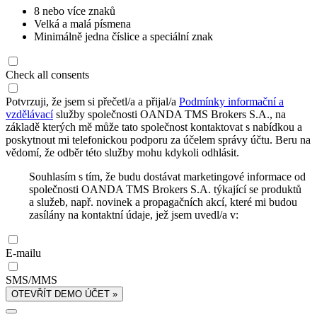
8 nebo více znaků
Velká a malá písmena
Minimálně jedna číslice a speciální znak
Check all consents
Potvrzuji, že jsem si přečetl/a a přijal/a
Podmínky informační a
vzdělávací
služby společnosti OANDA TMS Brokers S.A., na
základě kterých mě může tato společnost kontaktovat s nabídkou a
poskytnout mi telefonickou podporu za účelem správy účtu. Beru na
vědomí, že odběr této služby mohu kdykoli odhlásit.
Souhlasím s tím, že budu dostávat marketingové informace od
společnosti OANDA TMS Brokers S.A. týkající se produktů
a služeb, např. novinek a propagačních akcí, které mi budou
zasílány na kontaktní údaje, jež jsem uvedl/a v:
E-mailu
SMS/MMS
OTEVŘÍT DEMO ÚČET »