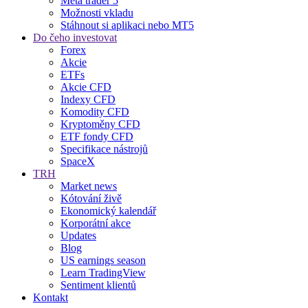
Meta trader 5
Možnosti vkladu
Stáhnout si aplikaci nebo MT5
Do čeho investovat
Forex
Akcie
ETFs
Akcie CFD
Indexy CFD
Komodity CFD
Kryptoměny CFD
ETF fondy CFD
Specifikace nástrojů
SpaceX
TRH
Market news
Kótování živě
Ekonomický kalendář
Korporátní akce
Updates
Blog
US earnings season
Learn TradingView
Sentiment klientů
Kontakt