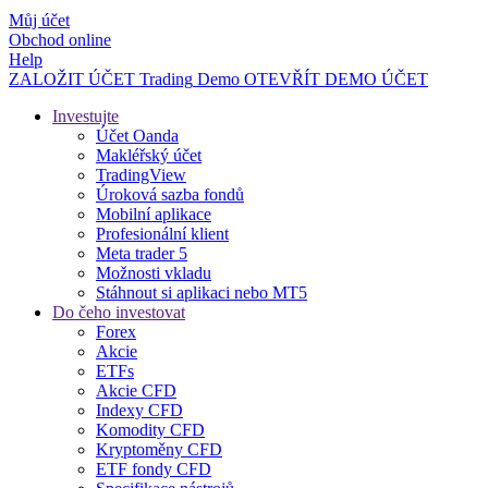
Můj účet
Obchod online
Help
ZALOŽIT ÚČET
Trading
Demo
OTEVŘÍT DEMO ÚČET
Investujte
Účet Oanda
Makléřský účet
TradingView
Úroková sazba fondů
Mobilní aplikace
Profesionální klient
Meta trader 5
Možnosti vkladu
Stáhnout si aplikaci nebo MT5
Do čeho investovat
Forex
Akcie
ETFs
Akcie CFD
Indexy CFD
Komodity CFD
Kryptoměny CFD
ETF fondy CFD