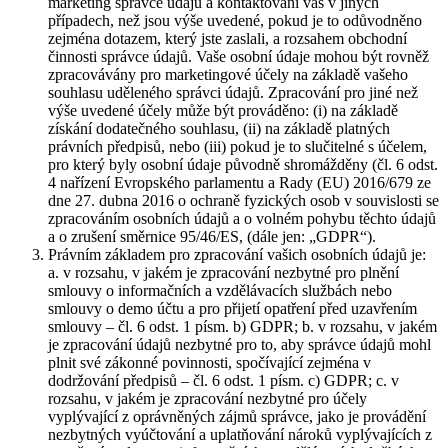
marketing správce údajů a kontaktování vás v jiných
případech, než jsou výše uvedené, pokud je to odůvodněno
zejména dotazem, který jste zaslali, a rozsahem obchodní
činnosti správce údajů. Vaše osobní údaje mohou být rovněž
zpracovávány pro marketingové účely na základě vašeho
souhlasu uděleného správci údajů. Zpracování pro jiné než
výše uvedené účely může být prováděno: (i) na základě
získání dodatečného souhlasu, (ii) na základě platných
právních předpisů, nebo (iii) pokud je to slučitelné s účelem,
pro který byly osobní údaje původně shromážděny (čl. 6 odst.
4 nařízení Evropského parlamentu a Rady (EU) 2016/679 ze
dne 27. dubna 2016 o ochraně fyzických osob v souvislosti se
zpracováním osobních údajů a o volném pohybu těchto údajů
a o zrušení směrnice 95/46/ES, (dále jen: „GDPR“).
Právním základem pro zpracování vašich osobních údajů je:
a. v rozsahu, v jakém je zpracování nezbytné pro plnění
smlouvy o informačních a vzdělávacích službách nebo
smlouvy o demo účtu a pro přijetí opatření před uzavřením
smlouvy – čl. 6 odst. 1 písm. b) GDPR; b. v rozsahu, v jakém
je zpracování údajů nezbytné pro to, aby správce údajů mohl
plnit své zákonné povinnosti, spočívající zejména v
dodržování předpisů – čl. 6 odst. 1 písm. c) GDPR; c. v
rozsahu, v jakém je zpracování nezbytné pro účely
vyplývající z oprávněných zájmů správce, jako je provádění
nezbytných vyúčtování a uplatňování nároků vyplývajících z