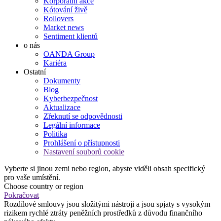
Korporátní akce
Kótování živě
Rollovers
Market news
Sentiment klientů
o nás
OANDA Group
Kariéra
Ostatní
Dokumenty
Blog
Kyberbezpečnost
Aktualizace
Zřeknutí se odpovědnosti
Legální informace
Politika
Prohlášení o přístupnosti
Nastavení souborů cookie
Vyberte si jinou zemi nebo region, abyste viděli obsah specifický
pro vaše umístění.
Choose country or region
Pokračovat
Rozdílové smlouvy jsou složitými nástroji a jsou spjaty s vysokým
rizikem rychlé ztráty peněžních prostředků z důvodu finančního