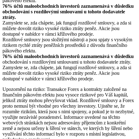
pákového efektu.
76% účtů maloobchodních investorů zaznamenává v důsledku
obchodování s rozdílovými smlouvami u tohoto dodavatele
ztráty.
Zamyslete se, zda chápete, jak fungují rozdílové smlouvy, a zda si
můžete dovolit riziko vysoké riziko ztráty peněz. Akcie jsou
dostupné v nabídce v rámci křížového prodeje.
Rozdílové smlouvy jsou složitými nástroji a jsou spjaty s vysokým
rizikem rychlé ztráty peněžních prostředků z důvodu finančního
pákového efektu.
76% účtů maloobchodních investorů zaznamenává v důsledku
obchodování s rozdílovými smlouvami u tohoto dodavatele ztráty.
Zamyslete se, zda chápete, jak fungují rozdílové smlouvy, a zda si
můžete dovolit riziko vysoké riziko ztráty peněz. Akcie jsou
dostupné v nabídce v rámci křížového prodeje.
Upozornění na riziko: Transakce Forex a kontrakty založené na
finančním pákovém efektu jsou vysoce rizikové pro Váš kapitál,
jelikož ztráty mohou převyšovat vklad. Rozdílové smlouvy a Forex
proto nemusí být vhodné pro všechny investory. Ujistěte se, že
rozumíte rizikům, která jsou s nimi spojeny, a pokud je to nezbytné,
využijte nezávislé poradenství. Informace uvedené na těchto
webových stránkách nejsou adresovány příjemcům z konkrétní
země a nejsou určeny k šíření ve státech, ve kterých by šíření nebo
využívání těchto informací bylo v rozporu s místní legislativou,