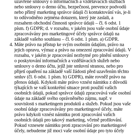
uzavřené smlouvy o informačních a vzdělávacích službách
nebo smlouvy o demo účtu, bezpečnost, prevence podvodů
nebo přímý marketing správce údajů či kontaktování vás, je-li
to odůvodněno zejména dotazem, který jste zaslali, a
rozsahem obchodní činnosti správce údajů – čl. 6 odst. 1
písm. f) GDPR; d. v rozsahu, v jakém jsou vaše osobní údaje
zpracovávány pro marketingové účely správce údajů na
základě vašeho souhlasu – čl. 6 odst. 1 písm. a) GDPR.
Máte právo na přístup ke svým osobním údajům, právo na
jejich opravu, výmaz a právo na omezení zpracování údajů. V
rozsahu, v jakém je zpracování nezbytné pro plnění smlouvy
o poskytování informačních a vzdělávacích služeb nebo
smlouvy o demo účtu, jejíž jste smluvní stranou, nebo pro
přijetí opatření na základě vaší žádosti před uzavřením těchto
smluv (čl. 6 odst. 1 písm. b) GDPR), máte rovněž právo na
přenos údajů. Kdykoli máte právo vznést námitku z důvodů
týkajících se vaší konkrétní situace proti použití vašich
osobních údajů, pokud správce údajů zpracovává vaše osobní
údaje na základě svého oprávněného zájmu, např. v
souvislosti s marketingem produktů a služeb. Pokud jsou vaše
osobní údaje zpracovávány pro marketingové účely, máte
právo kdykoli vznést námitku proti zpracování vašich
osobních údajů pro takový marketing, včetně profilování.
Pokud vznesete námitku proti zpracování pro marketingové
účely, nebudeme již moci vaše osobní údaje pro tyto účely