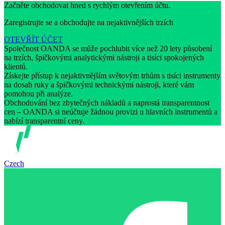
Začněte obchodovat hned s rychlým otevřením účtu.
Zaregistrujte se a obchodujte na nejaktivnějších trzích
OTEVŘÍT ÚČET
Společnost OANDA se může pochlubit více než 20 lety působení
na trzích, špičkovými analytickými nástroji a tisíci spokojených
klientů.
Získejte přístup k nejaktivnějším světovým trhům s tisíci instrumenty
na dosah ruky a špičkovými technickými nástroji, které vám
pomohou při analýze.
Obchodování bez zbytečných nákladů a naprostá transparentnost
cen – OANDA si neúčtuje žádnou provizi u hlavních instrumentů a
nabízí transparentní ceny.
Czech