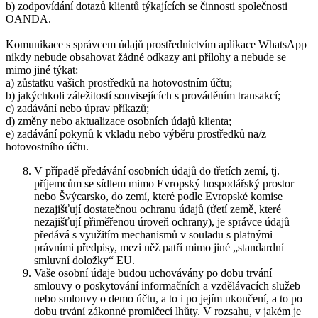
b) zodpovídání dotazů klientů týkajících se činnosti společnosti
OANDA.
Komunikace s správcem údajů prostřednictvím aplikace WhatsApp
nikdy nebude obsahovat žádné odkazy ani přílohy a nebude se
mimo jiné týkat:
a) zůstatku vašich prostředků na hotovostním účtu;
b) jakýchkoli záležitostí souvisejících s prováděním transakcí;
c) zadávání nebo úprav příkazů;
d) změny nebo aktualizace osobních údajů klienta;
e) zadávání pokynů k vkladu nebo výběru prostředků na/z
hotovostního účtu.
V případě předávání osobních údajů do třetích zemí, tj.
příjemcům se sídlem mimo Evropský hospodářský prostor
nebo Švýcarsko, do zemí, které podle Evropské komise
nezajišťují dostatečnou ochranu údajů (třetí země, které
nezajišťují přiměřenou úroveň ochrany), je správce údajů
předává s využitím mechanismů v souladu s platnými
právními předpisy, mezi něž patří mimo jiné „standardní
smluvní doložky“ EU.
Vaše osobní údaje budou uchovávány po dobu trvání
smlouvy o poskytování informačních a vzdělávacích služeb
nebo smlouvy o demo účtu, a to i po jejím ukončení, a to po
dobu trvání zákonné promlčecí lhůty. V rozsahu, v jakém je