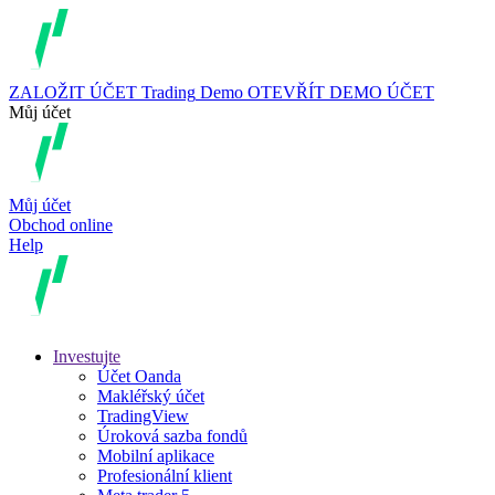
ZALOŽIT ÚČET
Trading
Demo
OTEVŘÍT DEMO ÚČET
Můj účet
Můj účet
Obchod online
Help
Investujte
Účet Oanda
Makléřský účet
TradingView
Úroková sazba fondů
Mobilní aplikace
Profesionální klient