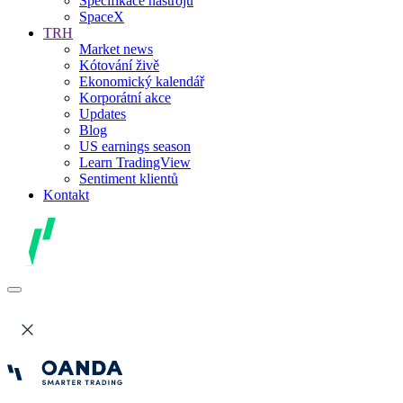
Specifikace nástrojů
SpaceX
TRH
Market news
Kótování živě
Ekonomický kalendář
Korporátní akce
Updates
Blog
US earnings season
Learn TradingView
Sentiment klientů
Kontakt