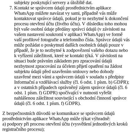
subjekty poskytující servery a úložiště dat.
Kontakt se správcem údajů prostřednictvím aplikace
WhatsApp můžete navázat vy sami, případně vás může
kontaktovat správce údajů, pokud je to nezbytné k dokončení
procesu otevření účtu (živého účtu). V důsledku toho mohou
být vaše osobní údaje předány správci údajů (v závislosti na
vašem nastavení soukromí v aplikaci WhatsApp) ve formě
vaší profilové fotografie a telefonního čísla. Správce údajů vás
může požádat o poskytnutí dalších osobních údajů pouze v
případě, že je to nezbytné k zodpovězení vašeho dotazu nebo
k vyřízení záležitosti, které se kontakt týká. V závislosti na
situaci bude právním základem pro zpracování údajů
nezbytnost zpracování za účelem přijetí opatření na žádost
subjektu údajů před uzavřením smlouvy nebo dohody
uzavřené mezi vámi a správcem údajů v souladu s předpisy
Informační a vzdělávací služby (čl. 6 odst. 1 písm. b) GDPR);
a v ostatních případech oprávněný zájem správce údajů (čl. 6
odst. 1 písm. f) GDPR) spočívající v nutnosti vyřešit
nahlášenou záležitost související s obchodní činností správce
údajů (čl. 6 odst. 1 písm. f) GDPR).
Z bezpečnostních důvodů se komunikace se správcem údajů
prostřednictvím aplikace WhatsApp může týkat výhradně:
a) podpory při procesu otevření účtu (vysvětlení jednotlivých kroků
registračního procesu);