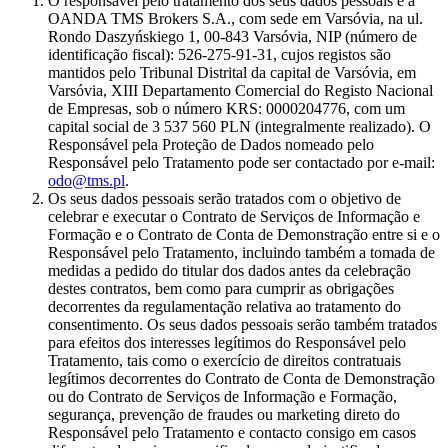
O responsável pelo tratamento dos seus dados pessoais é a
OANDA TMS Brokers S.A., com sede em Varsóvia, na ul.
Rondo Daszyńskiego 1, 00-843 Varsóvia, NIP (número de
identificação fiscal): 526-275-91-31, cujos registos são
mantidos pelo Tribunal Distrital da capital de Varsóvia, em
Varsóvia, XIII Departamento Comercial do Registo Nacional
de Empresas, sob o número KRS: 0000204776, com um
capital social de 3 537 560 PLN (integralmente realizado). O
Responsável pela Proteção de Dados nomeado pelo
Responsável pelo Tratamento pode ser contactado por e-mail:
odo@tms.pl
.
Os seus dados pessoais serão tratados com o objetivo de
celebrar e executar o Contrato de Serviços de Informação e
Formação e o Contrato de Conta de Demonstração entre si e o
Responsável pelo Tratamento, incluindo também a tomada de
medidas a pedido do titular dos dados antes da celebração
destes contratos, bem como para cumprir as obrigações
decorrentes da regulamentação relativa ao tratamento do
consentimento. Os seus dados pessoais serão também tratados
para efeitos dos interesses legítimos do Responsável pelo
Tratamento, tais como o exercício de direitos contratuais
legítimos decorrentes do Contrato de Conta de Demonstração
ou do Contrato de Serviços de Informação e Formação,
segurança, prevenção de fraudes ou marketing direto do
Responsável pelo Tratamento e contacto consigo em casos