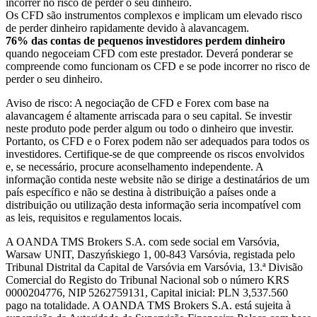
incorrer no risco de perder o seu dinheiro.
Os CFD são instrumentos complexos e implicam um elevado risco
de perder dinheiro rapidamente devido à alavancagem.
76% das contas de pequenos investidores perdem dinheiro
quando negoceiam CFD com este prestador. Deverá ponderar se
compreende como funcionam os CFD e se pode incorrer no risco de
perder o seu dinheiro.
Aviso de risco: A negociação de CFD e Forex com base na
alavancagem é altamente arriscada para o seu capital. Se investir
neste produto pode perder algum ou todo o dinheiro que investir.
Portanto, os CFD e o Forex podem não ser adequados para todos os
investidores. Certifique-se de que compreende os riscos envolvidos
e, se necessário, procure aconselhamento independente. A
informação contida neste website não se dirige a destinatários de um
país específico e não se destina à distribuição a países onde a
distribuição ou utilização desta informação seria incompatível com
as leis, requisitos e regulamentos locais.
A OANDA TMS Brokers S.A. com sede social em Varsóvia,
Warsaw UNIT, Daszyńskiego 1, 00-843 Varsóvia, registada pelo
Tribunal Distrital da Capital de Varsóvia em Varsóvia, 13.ª Divisão
Comercial do Registo do Tribunal Nacional sob o número KRS
0000204776, NIP 5262759131, Capital inicial: PLN 3,537.560
pago na totalidade. A OANDA TMS Brokers S.A. está sujeita à