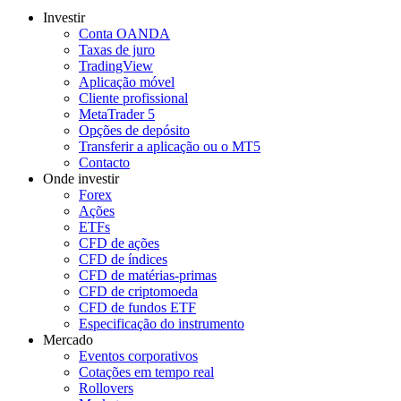
Investir
Conta OANDA
Taxas de juro
TradingView
Aplicação móvel
Cliente profissional
MetaTrader 5
Opções de depósito
Transferir a aplicação ou o MT5
Contacto
Onde investir
Forex
Ações
ETFs
CFD de ações
CFD de índices
CFD de matérias-primas
CFD de criptomoeda
CFD de fundos ETF
Especificação do instrumento
Mercado
Eventos corporativos
Cotações em tempo real
Rollovers