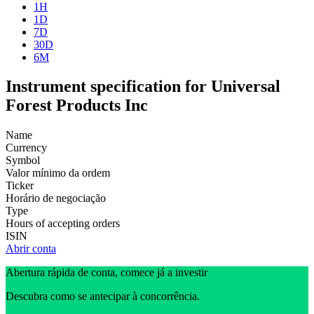
1H
1D
7D
30D
6M
Instrument specification for Universal
Forest Products Inc
Name
Currency
Symbol
Valor mínimo da ordem
Ticker
Horário de negociação
Type
Hours of accepting orders
ISIN
Abrir conta
Abertura rápida de conta, comece já a investir
Descubra como se antecipar à concorrência.