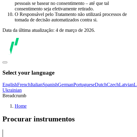
pessoais se basear no consentimento – até que tal
consentimento seja efetivamente retirado.
O Responsável pelo Tratamento não utilizará processos de
tomada de decisão automatizados contra si.
Data da última atualização: 4 de março de 2026.
Select your language
English
French
Italian
Spanish
German
Portuguese
Dutch
Czech
Latvian
L
Ukrainian
Breadcrumb
Home
Procurar instrumentos