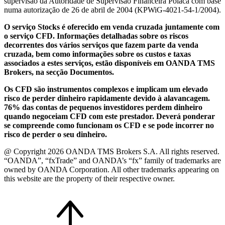
supervisão da Autoridade de Supervisão Financeira Polaca com base
numa autorização de 26 de abril de 2004 (KPWiG-4021-54-1/2004).
O serviço Stocks é oferecido em venda cruzada juntamente com
o serviço CFD. Informações detalhadas sobre os riscos
decorrentes dos vários serviços que fazem parte da venda
cruzada, bem como informações sobre os custos e taxas
associados a estes serviços, estão disponíveis em OANDA TMS
Brokers, na secção Documentos.
Os CFD são instrumentos complexos e implicam um elevado
risco de perder dinheiro rapidamente devido à alavancagem.
76% das contas de pequenos investidores perdem dinheiro
quando negoceiam CFD com este prestador. Deverá ponderar
se compreende como funcionam os CFD e se pode incorrer no
risco de perder o seu dinheiro.
@ Copyright 2026 OANDA TMS Brokers S.A. All rights reserved.
“OANDA”, “fxTrade” and OANDA’s “fx” family of trademarks are
owned by OANDA Corporation. All other trademarks appearing on
this website are the property of their respective owner.