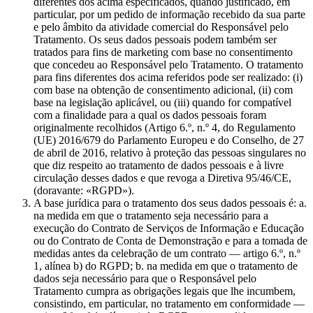
diferentes dos acima especificados, quando justificado, em
particular, por um pedido de informação recebido da sua parte
e pelo âmbito da atividade comercial do Responsável pelo
Tratamento. Os seus dados pessoais podem também ser
tratados para fins de marketing com base no consentimento
que concedeu ao Responsável pelo Tratamento. O tratamento
para fins diferentes dos acima referidos pode ser realizado: (i)
com base na obtenção de consentimento adicional, (ii) com
base na legislação aplicável, ou (iii) quando for compatível
com a finalidade para a qual os dados pessoais foram
originalmente recolhidos (Artigo 6.º, n.º 4, do Regulamento
(UE) 2016/679 do Parlamento Europeu e do Conselho, de 27
de abril de 2016, relativo à proteção das pessoas singulares no
que diz respeito ao tratamento de dados pessoais e à livre
circulação desses dados e que revoga a Diretiva 95/46/CE,
(doravante: «RGPD»).
A base jurídica para o tratamento dos seus dados pessoais é: a.
na medida em que o tratamento seja necessário para a
execução do Contrato de Serviços de Informação e Educação
ou do Contrato de Conta de Demonstração e para a tomada de
medidas antes da celebração de um contrato — artigo 6.º, n.º
1, alínea b) do RGPD; b. na medida em que o tratamento de
dados seja necessário para que o Responsável pelo
Tratamento cumpra as obrigações legais que lhe incumbem,
consistindo, em particular, no tratamento em conformidade —