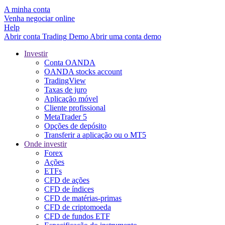
A minha conta
Venha negociar online
Help
Abrir conta
Trading
Demo
Abrir uma conta demo
Investir
Conta OANDA
OANDA stocks account
TradingView
Taxas de juro
Aplicação móvel
Cliente profissional
MetaTrader 5
Opções de depósito
Transferir a aplicação ou o MT5
Onde investir
Forex
Ações
ETFs
CFD de ações
CFD de índices
CFD de matérias-primas
CFD de criptomoeda
CFD de fundos ETF