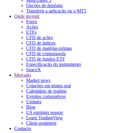
MetaTrader 5
Opções de depósito
Transferir a aplicação ou o MT5
Onde investir
Forex
Ações
ETFs
CFD de ações
CFD de índices
CFD de matérias-primas
CFD de criptomoeda
CFD de fundos ETF
Especificação do instrumento
SpaceX
Mercado
Market news
Cotações em tempo real
Calendário de trading
Eventos corporativos
Updates
Blog
US earnings season
Learn TradingView
Client sentiment
Contacto