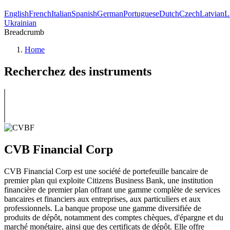
English
French
Italian
Spanish
German
Portuguese
Dutch
Czech
Latvian
L
Ukrainian
Breadcrumb
Home
Recherchez des instruments
CVB Financial Corp
CVB Financial Corp est une société de portefeuille bancaire de
premier plan qui exploite Citizens Business Bank, une institution
financière de premier plan offrant une gamme complète de services
bancaires et financiers aux entreprises, aux particuliers et aux
professionnels. La banque propose une gamme diversifiée de
produits de dépôt, notamment des comptes chèques, d'épargne et du
marché monétaire, ainsi que des certificats de dépôt. Elle offre