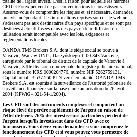
totalité de l'argent investi. C'est la raison pour laquelle les marchés
CFD et Forex peuvent ne pas convenir à tous les investisseurs.
Assurez-vous de comprendre les risques et, si nécessaire, demandez
un avis indépendant. Les informations reprises sur ce site web ne
s'adressent pas aux destinataires d'un pays spécifique et ne sont pas
destinées à être diffusées dans des pays où leur diffusion ou
utilisation serait incompatible avec les lois, exigences et
réglementations locales.
OANDA TMS Brokers S.A. dont le siège social se trouve à
Varsovie, Warsaw UNIT, Daszyńskiego 1, 00-843 Varsovie,
enregistrée par le tribunal de district de la capitale de Varsovie à
Varsovie, XIIIe division commerciale du registre judiciaire national,
sous le numéro KRS 0000204776, numéro NIP 5262759131,
Capital initial : 3.537.560 PLN versé en totalité. OANDA TMS
Brokers S.A. est soumis à la surveillance de l'Autorité polonaise de
surveillance financière sur la base d'une autorisation du 26 avril
2004 (KPWiG-4021-54-1/2004).
Les CFD sont des instruments complexes et comportent un
risque élevé de perdre rapidement de l'argent en raison de
l'effet de levier. 76% des investisseurs particuliers perdent de
l'argent lorsqu'ils investissent dans des CFD avec ce
fournisseur. Vous devez vous demander si vous comprenez le
fonctionnement des CFD et si vous pouvez vous permettre de