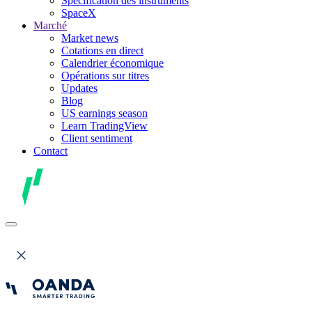
Spécification des instruments
SpaceX
Marché
Market news
Cotations en direct
Calendrier économique
Opérations sur titres
Updates
Blog
US earnings season
Learn TradingView
Client sentiment
Contact