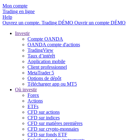
Mon compte
Trading en ligne
Help
Ouvrez un compte.
Trading
DÉMO
Ouvrir un compte DÉMO
Investir
Compte OANDA
OANDA compte d'actions
TradingView
Taux d’intérêt
Application mobile
Client professionnel
MetaTrader 5
Options de dépôt
Télécharger app ou MT5
Où investir
Forex
Actions
ETFs
CFD sur actions
CFD sur indices
CFD sur matières premières
CFD sur crypto-monnaies
CFD sur fonds ETF