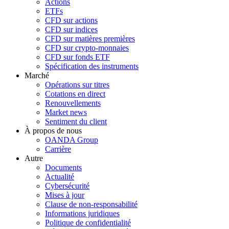
Actions
ETFs
CFD sur actions
CFD sur indices
CFD sur matières premières
CFD sur crypto-monnaies
CFD sur fonds ETF
Spécification des instruments
Marché
Opérations sur titres
Cotations en direct
Renouvellements
Market news
Sentiment du client
À propos de nous
OANDA Group
Carrière
Autre
Documents
Actualité
Cybersécurité
Mises à jour
Clause de non-responsabilité
Informations juridiques
Politique de confidentialité