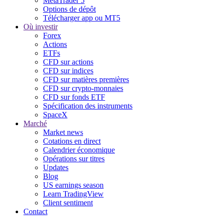
MetaTrader 5
Options de dépôt
Télécharger app ou MT5
Où investir
Forex
Actions
ETFs
CFD sur actions
CFD sur indices
CFD sur matières premières
CFD sur crypto-monnaies
CFD sur fonds ETF
Spécification des instruments
SpaceX
Marché
Market news
Cotations en direct
Calendrier économique
Opérations sur titres
Updates
Blog
US earnings season
Learn TradingView
Client sentiment
Contact