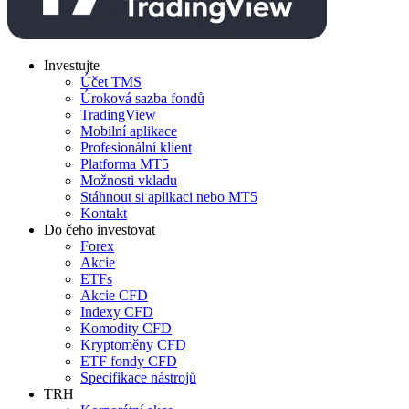
Investujte
Účet TMS
Úroková sazba fondů
TradingView
Mobilní aplikace
Profesionální klient
Platforma MT5
Možnosti vkladu
Stáhnout si aplikaci nebo MT5
Kontakt
Do čeho investovat
Forex
Akcie
ETFs
Akcie CFD
Indexy CFD
Komodity CFD
Kryptoměny CFD
ETF fondy CFD
Specifikace nástrojů
TRH