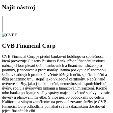
Najít nástroj
CVB Financial Corp
CVB Financial Corp je přední bankovní holdingová společnost,
která provozuje Citizens Business Bank, přední finanční instituci
nabízející komplexní škálu bankovních a finančních služeb pro
podniky, jednotlivce a profesionály. Banka poskytuje různorodou
škálu vkladových produktů, včetně běžných účtů, spořicích účtů a
účtů peněžního trhu, stejně jako vkladové certifikáty. Nabízí také
úvěrové služby, jako jsou komerční, nemovitostní a spotřebitelské
úvěry, spolu s úvěrovými linkami a financováním zařízení. Kromě
toho banka poskytuje služby správy majetku, včetně správy investic,
důvěry a plánování majetku. S více než 50 pobočkami po celém
Kalifornii a silným zaměřením na personalizované služby je CVB
Financial Corp odhodlána pomáhat svým zákazníkům dosahovat
jejich finančních cílů.