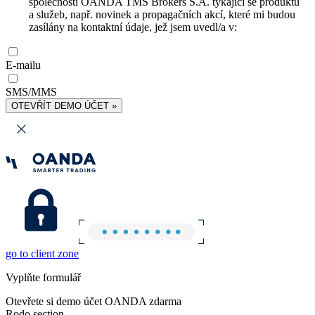
společnosti OANDA TMS Brokers S.A. týkající se produktů
a služeb, např. novinek a propagačních akcí, které mi budou
zasílány na kontaktní údaje, jež jsem uvedl/a v:
E-mailu
SMS/MMS
OTEVŘÍT DEMO ÚČET »
go to client zone
Vyplňte formulář
Otevřete si demo účet OANDA zdarma
Rodo section