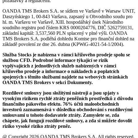
požadavky a regulacemi.
OANDA TMS Brokers S.A. se sídlem ve Varšavě v Warsaw UNIT,
Daszyńskiego 1, 00-843 Varšava, zapsaný u Obvodního soudu pro
hl. m. Varšavu ve Varšavě, XIII. hospodářský úsek Národního
soudního registru pod číslem KRS 0000204776, DIČ 5262759131,
základní kapitál: 3,537,560 PLN splacený v plné výši. OANDA
TMS Brokers S.A. podléhá dohledu Komise pro finanční dohled na
základě povolení ze dne 26. dubna (KPWiG-4021-54-1/2004).
Služba Stocks je nabízena v rámci křížového prodeje spolu se
službou CFD. Podrobné informace týkající se rizik
vyplývajících z jednotlivých služeb nabízených v rámci
křížového prodeje a informace o nákladech a poplatcích
spojených s těmito službami najdete na webových stránkách
OANDA TMS Brokers v sekci Dokumenty.
Rozdílové smlouvy jsou složitými nástroji a jsou spjaty s
vysokým rizikem rychlé ztráty peněžních prostředků z důvodu
finančního pákového efektu. 76% účtů maloobchodních
investorů zaznamenává v důsledku obchodování s rozdílovými
smlouvami u tohoto dodavatele ztráty. Zamyslete se, zda
chápete, jak fungují rozdílové smlouvy, a zda si můžete dovolit
riziko vysoké riziko ztráty peněz.
@ Copyright 2026 OANDA TMS Brokers S.A. All rights reserved.