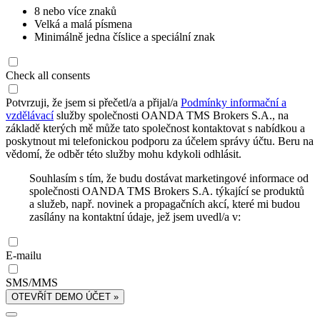
8 nebo více znaků
Velká a malá písmena
Minimálně jedna číslice a speciální znak
Check all consents
Potvrzuji, že jsem si přečetl/a a přijal/a
Podmínky informační a
vzdělávací
služby společnosti OANDA TMS Brokers S.A., na
základě kterých mě může tato společnost kontaktovat s nabídkou a
poskytnout mi telefonickou podporu za účelem správy účtu. Beru na
vědomí, že odběr této služby mohu kdykoli odhlásit.
Souhlasím s tím, že budu dostávat marketingové informace od
společnosti OANDA TMS Brokers S.A. týkající se produktů
a služeb, např. novinek a propagačních akcí, které mi budou
zasílány na kontaktní údaje, jež jsem uvedl/a v:
E-mailu
SMS/MMS
OTEVŘÍT DEMO ÚČET »