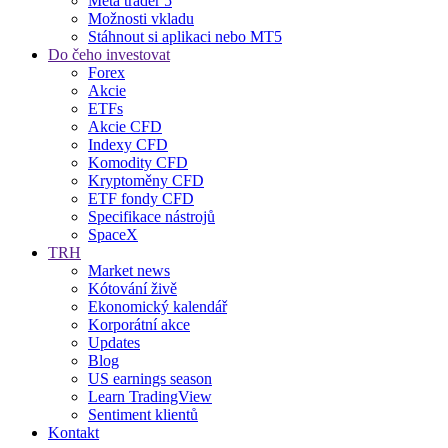
Meta trader 5
Možnosti vkladu
Stáhnout si aplikaci nebo MT5
Do čeho investovat
Forex
Akcie
ETFs
Akcie CFD
Indexy CFD
Komodity CFD
Kryptoměny CFD
ETF fondy CFD
Specifikace nástrojů
SpaceX
TRH
Market news
Kótování živě
Ekonomický kalendář
Korporátní akce
Updates
Blog
US earnings season
Learn TradingView
Sentiment klientů
Kontakt