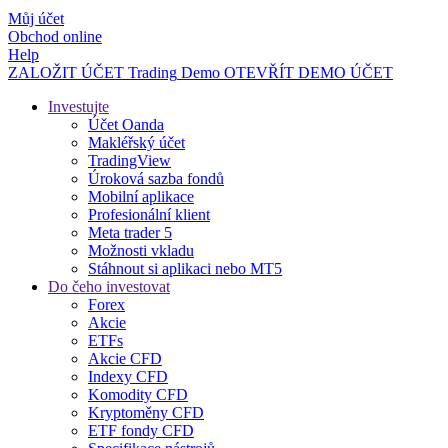
Můj účet
Obchod online
Help
ZALOŽIT ÚČET
Trading
Demo
OTEVŘÍT DEMO ÚČET
Investujte
Účet Oanda
Makléřský účet
TradingView
Úroková sazba fondů
Mobilní aplikace
Profesionální klient
Meta trader 5
Možnosti vkladu
Stáhnout si aplikaci nebo MT5
Do čeho investovat
Forex
Akcie
ETFs
Akcie CFD
Indexy CFD
Komodity CFD
Kryptoměny CFD
ETF fondy CFD