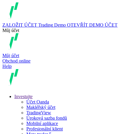
ZALOŽIT ÚČET
Trading
Demo
OTEVŘÍT DEMO ÚČET
Můj účet
Můj účet
Obchod online
Help
Investujte
Účet Oanda
Makléřský účet
TradingView
Úroková sazba fondů
Mobilní aplikace
Profesionální klient