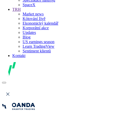
Specifikace nástrojů
SpaceX
TRH
Market news
Kótování živě
Ekonomický kalendář
Korporátní akce
Updates
Blog
US earnings season
Learn TradingView
Sentiment klientů
Kontakt