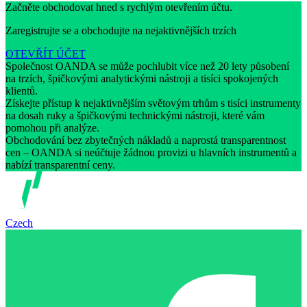
Začněte obchodovat hned s rychlým otevřením účtu.
Zaregistrujte se a obchodujte na nejaktivnějších trzích
OTEVŘÍT ÚČET
Společnost OANDA se může pochlubit více než 20 lety působení
na trzích, špičkovými analytickými nástroji a tisíci spokojených
klientů.
Získejte přístup k nejaktivnějším světovým trhům s tisíci instrumenty
na dosah ruky a špičkovými technickými nástroji, které vám
pomohou při analýze.
Obchodování bez zbytečných nákladů a naprostá transparentnost
cen – OANDA si neúčtuje žádnou provizi u hlavních instrumentů a
nabízí transparentní ceny.
Czech