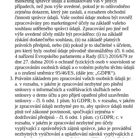
marketing správce údajů a kontaktování vás v jiných
případech, než jsou výše uvedené, pokud je to odůvodněno
zejména dotazem, který jste zaslali, a rozsahem obchodní
činnosti správce údajů. Vaše osobní údaje mohou být rovněž
zpracovávány pro marketingové účely na základě vašeho
souhlasu uděleného správci údajů. Zpracování pro jiné než
výše uvedené účely může být prováděno: (i) na základě
získání dodatečného souhlasu, (ii) na základě platných
právních předpisů, nebo (iii) pokud je to slučitelné s účelem,
pro který byly osobní údaje původně shromážděny (čl. 6 odst.
4 nařízení Evropského parlamentu a Rady (EU) 2016/679 ze
dne 27. dubna 2016 o ochraně fyzických osob v souvislosti se
zpracováním osobních údajů a o volném pohybu těchto údajů
a o zrušení směrnice 95/46/ES, (dále jen: „GDPR“).
Právním základem pro zpracování vašich osobních údajů je:
a. v rozsahu, v jakém je zpracování nezbytné pro plnění
smlouvy o informačních a vzdělávacích službách nebo
smlouvy o demo účtu a pro přijetí opatření před uzavřením
smlouvy – čl. 6 odst. 1 písm. b) GDPR; b. v rozsahu, v jakém
je zpracování údajů nezbytné pro to, aby správce údajů mohl
plnit své zákonné povinnosti, spočívající zejména v
dodržování předpisů – čl. 6 odst. 1 písm. c) GDPR; c. v
rozsahu, v jakém je zpracování nezbytné pro účely
vyplývající z oprávněných zájmů správce, jako je provádění
nezbytných vyúčtování a uplatňování nároků vyplývajících z