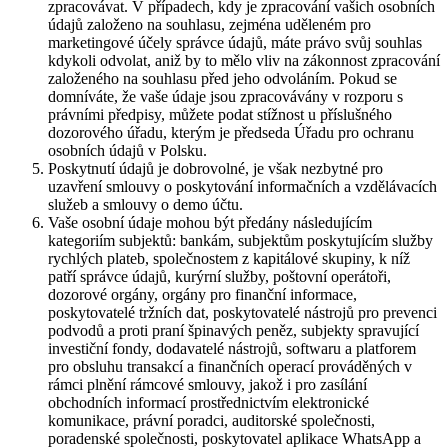
zpracovávat. V případech, kdy je zpracování vašich osobních
údajů založeno na souhlasu, zejména uděleném pro
marketingové účely správce údajů, máte právo svůj souhlas
kdykoli odvolat, aniž by to mělo vliv na zákonnost zpracování
založeného na souhlasu před jeho odvoláním. Pokud se
domníváte, že vaše údaje jsou zpracovávány v rozporu s
právními předpisy, můžete podat stížnost u příslušného
dozorového úřadu, kterým je předseda Úřadu pro ochranu
osobních údajů v Polsku.
Poskytnutí údajů je dobrovolné, je však nezbytné pro
uzavření smlouvy o poskytování informačních a vzdělávacích
služeb a smlouvy o demo účtu.
Vaše osobní údaje mohou být předány následujícím
kategoriím subjektů: bankám, subjektům poskytujícím služby
rychlých plateb, společnostem z kapitálové skupiny, k níž
patří správce údajů, kurýrní služby, poštovní operátoři,
dozorové orgány, orgány pro finanční informace,
poskytovatelé tržních dat, poskytovatelé nástrojů pro prevenci
podvodů a proti praní špinavých peněz, subjekty spravující
investiční fondy, dodavatelé nástrojů, softwaru a platforem
pro obsluhu transakcí a finančních operací prováděných v
rámci plnění rámcové smlouvy, jakož i pro zasílání
obchodních informací prostřednictvím elektronické
komunikace, právní poradci, auditorské společnosti,
poradenské společnosti, poskytovatel aplikace WhatsApp a