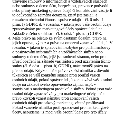
uzavřené smlouvy o informačních a vzdělávacích službách
nebo smlouvy o demo účtu, bezpečnost, prevence podvodů
nebo přímý marketing správce údajů či kontaktování vás, je-li
to odůvodněno zejména dotazem, který jste zaslali, a
rozsahem obchodní činnosti správce údajů – čl. 6 odst. 1
písm. f) GDPR; d. v rozsahu, v jakém jsou vaše osobní údaje
zpracovávány pro marketingové účely správce údajů na
základě vašeho souhlasu – čl. 6 odst. 1 písm. a) GDPR.
Máte právo na přístup ke svým osobním údajům, právo na
jejich opravu, výmaz a právo na omezení zpracování údajů. V
rozsahu, v jakém je zpracování nezbytné pro plnění smlouvy
o poskytování informačních a vzdělávacích služeb nebo
smlouvy o demo účtu, jejíž jste smluvní stranou, nebo pro
přijetí opatření na základě vaší žádosti před uzavřením těchto
smluv (čl. 6 odst. 1 písm. b) GDPR), máte rovněž právo na
přenos údajů. Kdykoli máte právo vznést námitku z důvodů
týkajících se vaší konkrétní situace proti použití vašich
osobních údajů, pokud správce údajů zpracovává vaše osobní
údaje na základě svého oprávněného zájmu, např. v
souvislosti s marketingem produktů a služeb. Pokud jsou vaše
osobní údaje zpracovávány pro marketingové účely, máte
právo kdykoli vznést námitku proti zpracování vašich
osobních údajů pro takový marketing, včetně profilování.
Pokud vznesete námitku proti zpracování pro marketingové
účely, nebudeme již moci vaše osobní údaje pro tyto účely