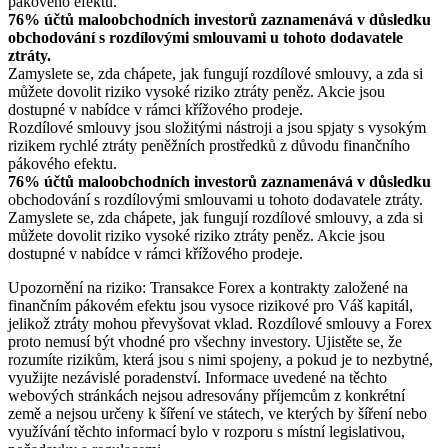
pákového efektu.
76% účtů maloobchodních investorů zaznamenává v důsledku
obchodování s rozdílovými smlouvami u tohoto dodavatele
ztráty.
Zamyslete se, zda chápete, jak fungují rozdílové smlouvy, a zda si
můžete dovolit riziko vysoké riziko ztráty peněz. Akcie jsou
dostupné v nabídce v rámci křížového prodeje.
Rozdílové smlouvy jsou složitými nástroji a jsou spjaty s vysokým
rizikem rychlé ztráty peněžních prostředků z důvodu finančního
pákového efektu.
76% účtů maloobchodních investorů zaznamenává v důsledku
obchodování s rozdílovými smlouvami u tohoto dodavatele ztráty.
Zamyslete se, zda chápete, jak fungují rozdílové smlouvy, a zda si
můžete dovolit riziko vysoké riziko ztráty peněz. Akcie jsou
dostupné v nabídce v rámci křížového prodeje.
Upozornění na riziko: Transakce Forex a kontrakty založené na
finančním pákovém efektu jsou vysoce rizikové pro Váš kapitál,
jelikož ztráty mohou převyšovat vklad. Rozdílové smlouvy a Forex
proto nemusí být vhodné pro všechny investory. Ujistěte se, že
rozumíte rizikům, která jsou s nimi spojeny, a pokud je to nezbytné,
využijte nezávislé poradenství. Informace uvedené na těchto
webových stránkách nejsou adresovány příjemcům z konkrétní
země a nejsou určeny k šíření ve státech, ve kterých by šíření nebo
využívání těchto informací bylo v rozporu s místní legislativou,