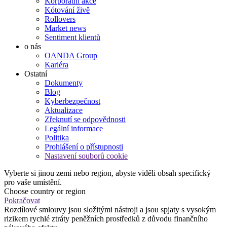
Korporátní akce
Kótování živě
Rollovers
Market news
Sentiment klientů
o nás
OANDA Group
Kariéra
Ostatní
Dokumenty
Blog
Kyberbezpečnost
Aktualizace
Zřeknutí se odpovědnosti
Legální informace
Politika
Prohlášení o přístupnosti
Nastavení souborů cookie
Vyberte si jinou zemi nebo region, abyste viděli obsah specifický
pro vaše umístění.
Choose country or region
Pokračovat
Rozdílové smlouvy jsou složitými nástroji a jsou spjaty s vysokým
rizikem rychlé ztráty peněžních prostředků z důvodu finančního