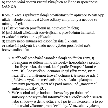
b) zodpovídání dotazů klientů týkajících se činnosti společnosti
OANDA.
Komunikace s správcem údajů prostřednictvím aplikace WhatsApp
nikdy nebude obsahovat žádné odkazy ani přílohy a nebude se
mimo jiné týkat:
a) zůstatku vašich prostředků na hotovostním účtu;
b) jakýchkoli záležitostí souvisejících s prováděním transakcí;
c) zadávání nebo úprav příkazů;
d) změny nebo aktualizace osobních údajů klienta;
e) zadávání pokynů k vkladu nebo výběru prostředků na/z
hotovostního účtu.
V případě předávání osobních údajů do třetích zemí, tj.
příjemcům se sídlem mimo Evropský hospodářský prostor
nebo Švýcarsko, do zemí, které podle Evropské komise
nezajišťují dostatečnou ochranu údajů (třetí země, které
nezajišťují přiměřenou úroveň ochrany), je správce údajů
předává s využitím mechanismů v souladu s platnými
právními předpisy, mezi něž patří mimo jiné „standardní
smluvní doložky“ EU.
Vaše osobní údaje budou uchovávány po dobu trvání
smlouvy o poskytování informačních a vzdělávacích služeb
nebo smlouvy o demo účtu, a to i po jejím ukončení, a to po
dobu trvání zákonné promlčecí lhůty. V rozsahu, v jakém je