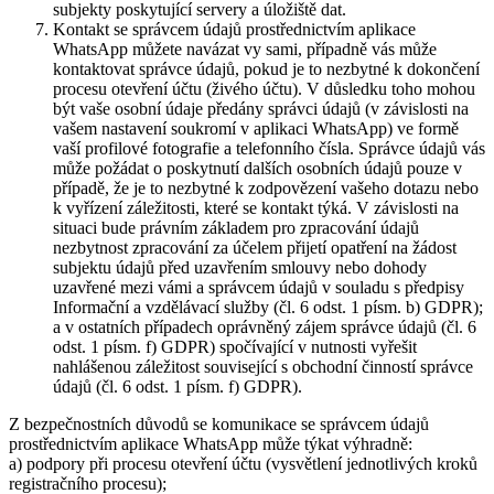
subjekty poskytující servery a úložiště dat.
Kontakt se správcem údajů prostřednictvím aplikace
WhatsApp můžete navázat vy sami, případně vás může
kontaktovat správce údajů, pokud je to nezbytné k dokončení
procesu otevření účtu (živého účtu). V důsledku toho mohou
být vaše osobní údaje předány správci údajů (v závislosti na
vašem nastavení soukromí v aplikaci WhatsApp) ve formě
vaší profilové fotografie a telefonního čísla. Správce údajů vás
může požádat o poskytnutí dalších osobních údajů pouze v
případě, že je to nezbytné k zodpovězení vašeho dotazu nebo
k vyřízení záležitosti, které se kontakt týká. V závislosti na
situaci bude právním základem pro zpracování údajů
nezbytnost zpracování za účelem přijetí opatření na žádost
subjektu údajů před uzavřením smlouvy nebo dohody
uzavřené mezi vámi a správcem údajů v souladu s předpisy
Informační a vzdělávací služby (čl. 6 odst. 1 písm. b) GDPR);
a v ostatních případech oprávněný zájem správce údajů (čl. 6
odst. 1 písm. f) GDPR) spočívající v nutnosti vyřešit
nahlášenou záležitost související s obchodní činností správce
údajů (čl. 6 odst. 1 písm. f) GDPR).
Z bezpečnostních důvodů se komunikace se správcem údajů
prostřednictvím aplikace WhatsApp může týkat výhradně:
a) podpory při procesu otevření účtu (vysvětlení jednotlivých kroků
registračního procesu);