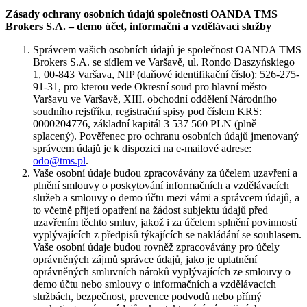
Zásady ochrany osobních údajů společnosti OANDA TMS
Brokers S.A. – demo účet, informační a vzdělávací služby
Správcem vašich osobních údajů je společnost OANDA TMS
Brokers S.A. se sídlem ve Varšavě, ul. Rondo Daszyńskiego
1, 00-843 Varšava, NIP (daňové identifikační číslo): 526-275-
91-31, pro kterou vede Okresní soud pro hlavní město
Varšavu ve Varšavě, XIII. obchodní oddělení Národního
soudního rejstříku, registrační spisy pod číslem KRS:
0000204776, základní kapitál 3 537 560 PLN (plně
splacený). Pověřenec pro ochranu osobních údajů jmenovaný
správcem údajů je k dispozici na e-mailové adrese:
odo@tms.pl
.
Vaše osobní údaje budou zpracovávány za účelem uzavření a
plnění smlouvy o poskytování informačních a vzdělávacích
služeb a smlouvy o demo účtu mezi vámi a správcem údajů, a
to včetně přijetí opatření na žádost subjektu údajů před
uzavřením těchto smluv, jakož i za účelem splnění povinností
vyplývajících z předpisů týkajících se nakládání se souhlasem.
Vaše osobní údaje budou rovněž zpracovávány pro účely
oprávněných zájmů správce údajů, jako je uplatnění
oprávněných smluvních nároků vyplývajících ze smlouvy o
demo účtu nebo smlouvy o informačních a vzdělávacích
službách, bezpečnost, prevence podvodů nebo přímý