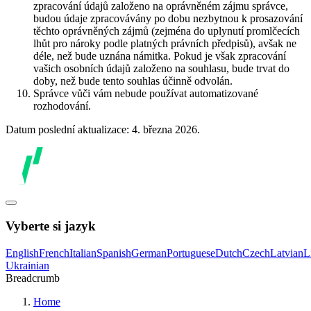
zpracování údajů založeno na oprávněném zájmu správce,
budou údaje zpracovávány po dobu nezbytnou k prosazování
těchto oprávněných zájmů (zejména do uplynutí promlčecích
lhůt pro nároky podle platných právních předpisů), avšak ne
déle, než bude uznána námitka. Pokud je však zpracování
vašich osobních údajů založeno na souhlasu, bude trvat do
doby, než bude tento souhlas účinně odvolán.
Správce vůči vám nebude používat automatizované
rozhodování.
Datum poslední aktualizace: 4. března 2026.
Vyberte si jazyk
English
French
Italian
Spanish
German
Portuguese
Dutch
Czech
Latvian
L
Ukrainian
Breadcrumb
Home