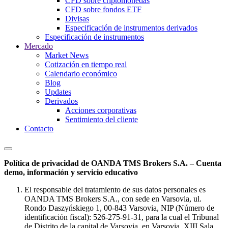
CFD sobre criptomonedas
CFD sobre fondos ETF
Divisas
Especificación de instrumentos derivados
Especificación de instrumentos
Mercado
Market News
Cotización en tiempo real
Calendario económico
Blog
Updates
Derivados
Acciones corporativas
Sentimiento del cliente
Contacto
Política de privacidad de OANDA TMS Brokers S.A. – Cuenta
demo, información y servicio educativo
El responsable del tratamiento de sus datos personales es
OANDA TMS Brokers S.A., con sede en Varsovia, ul.
Rondo Daszyńskiego 1, 00-843 Varsovia, NIP (Número de
identificación fiscal): 526-275-91-31, para la cual el Tribunal
de Distrito de la capital de Varsovia, en Varsovia, XIII Sala