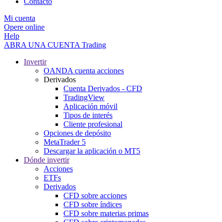
Contacto
Mi cuenta
Opere online
Help
ABRA UNA CUENTA
Trading
Invertir
OANDA cuenta acciones
Derivados
Cuenta Derivados - CFD
TradingView
Aplicación móvil
Tipos de interés
Cliente profesional
Opciones de depósito
MetaTrader 5
Descargar la aplicación o MT5
Dónde invertir
Acciones
ETFs
Derivados
CFD sobre acciones
CFD sobre índices
CFD sobre materias primas