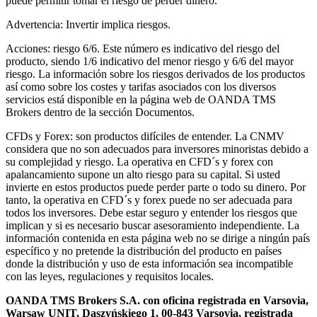
puede permitir tomar el riesgo de perder dinero.
Advertencia: Invertir implica riesgos.
Acciones: riesgo 6/6. Este número es indicativo del riesgo del
producto, siendo 1/6 indicativo del menor riesgo y 6/6 del mayor
riesgo. La información sobre los riesgos derivados de los productos
así como sobre los costes y tarifas asociados con los diversos
servicios está disponible en la página web de OANDA TMS
Brokers dentro de la sección Documentos.
CFDs y Forex: son productos difíciles de entender. La CNMV
considera que no son adecuados para inversores minoristas debido a
su complejidad y riesgo. La operativa en CFD´s y forex con
apalancamiento supone un alto riesgo para su capital. Si usted
invierte en estos productos puede perder parte o todo su dinero. Por
tanto, la operativa en CFD´s y forex puede no ser adecuada para
todos los inversores. Debe estar seguro y entender los riesgos que
implican y si es necesario buscar asesoramiento independiente. La
información contenida en esta página web no se dirige a ningún país
específico y no pretende la distribución del producto en países
donde la distribución y uso de esta información sea incompatible
con las leyes, regulaciones y requisitos locales.
OANDA TMS Brokers S.A. con oficina registrada en Varsovia,
Warsaw UNIT, Daszyńskiego 1, 00-843 Varsovia, registrada