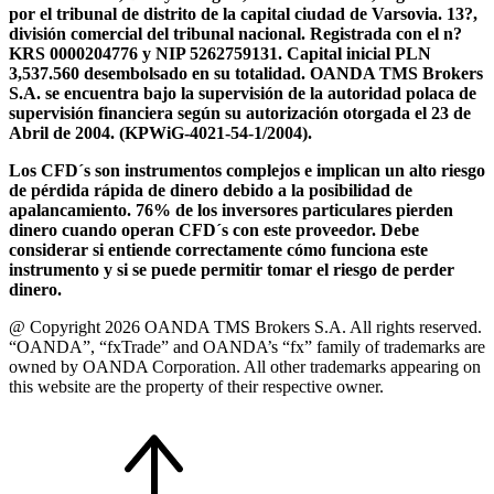
por el tribunal de distrito de la capital ciudad de Varsovia. 13?,
división comercial del tribunal nacional. Registrada con el n?
KRS 0000204776 y NIP 5262759131. Capital inicial PLN
3,537.560 desembolsado en su totalidad. OANDA TMS Brokers
S.A. se encuentra bajo la supervisión de la autoridad polaca de
supervisión financiera según su autorización otorgada el 23 de
Abril de 2004. (KPWiG-4021-54-1/2004).
Los CFD´s son instrumentos complejos e implican un alto riesgo
de pérdida rápida de dinero debido a la posibilidad de
apalancamiento. 76% de los inversores particulares pierden
dinero cuando operan CFD´s con este proveedor. Debe
considerar si entiende correctamente cómo funciona este
instrumento y si se puede permitir tomar el riesgo de perder
dinero.
@ Copyright 2026 OANDA TMS Brokers S.A. All rights reserved.
“OANDA”, “fxTrade” and OANDA’s “fx” family of trademarks are
owned by OANDA Corporation. All other trademarks appearing on
this website are the property of their respective owner.