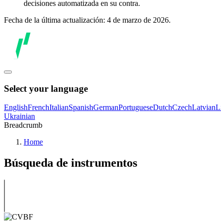
decisiones automatizada en su contra.
Fecha de la última actualización: 4 de marzo de 2026.
Select your language
English
French
Italian
Spanish
German
Portuguese
Dutch
Czech
Latvian
L
Ukrainian
Breadcrumb
Home
Búsqueda de instrumentos