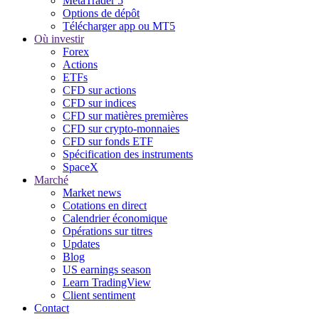
MetaTrader 5
Options de dépôt
Télécharger app ou MT5
Où investir
Forex
Actions
ETFs
CFD sur actions
CFD sur indices
CFD sur matières premières
CFD sur crypto-monnaies
CFD sur fonds ETF
Spécification des instruments
SpaceX
Marché
Market news
Cotations en direct
Calendrier économique
Opérations sur titres
Updates
Blog
US earnings season
Learn TradingView
Client sentiment
Contact