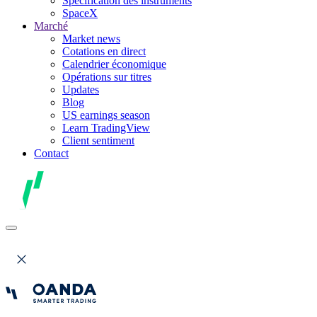
Spécification des instruments
SpaceX
Marché
Market news
Cotations en direct
Calendrier économique
Opérations sur titres
Updates
Blog
US earnings season
Learn TradingView
Client sentiment
Contact