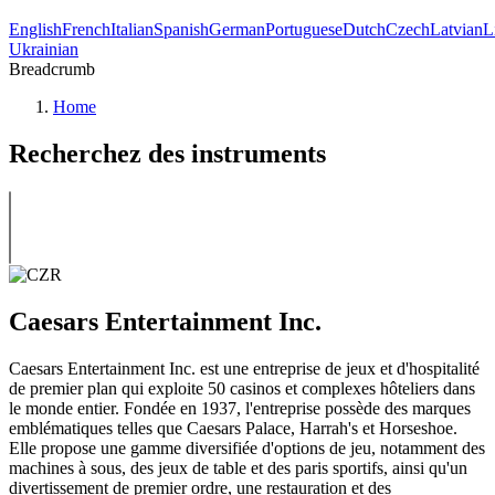
English
French
Italian
Spanish
German
Portuguese
Dutch
Czech
Latvian
L
Ukrainian
Breadcrumb
Home
Recherchez des instruments
Caesars Entertainment Inc.
Caesars Entertainment Inc. est une entreprise de jeux et d'hospitalité
de premier plan qui exploite 50 casinos et complexes hôteliers dans
le monde entier. Fondée en 1937, l'entreprise possède des marques
emblématiques telles que Caesars Palace, Harrah's et Horseshoe.
Elle propose une gamme diversifiée d'options de jeu, notamment des
machines à sous, des jeux de table et des paris sportifs, ainsi qu'un
divertissement de premier ordre, une restauration et des