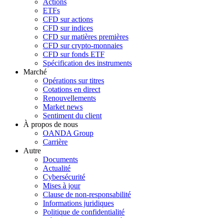
Actions
ETFs
CFD sur actions
CFD sur indices
CFD sur matières premières
CFD sur crypto-monnaies
CFD sur fonds ETF
Spécification des instruments
Marché
Opérations sur titres
Cotations en direct
Renouvellements
Market news
Sentiment du client
À propos de nous
OANDA Group
Carrière
Autre
Documents
Actualité
Cybersécurité
Mises à jour
Clause de non-responsabilité
Informations juridiques
Politique de confidentialité