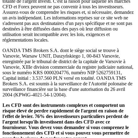
totalité de l'argent investi. C'est la raison pour laquelle les marchés
CFD et Forex peuvent ne pas convenir à tous les investisseurs.
Assurez-vous de comprendre les risques et, si nécessaire, demandez
un avis indépendant. Les informations reprises sur ce site web ne
s'adressent pas aux destinataires d'un pays spécifique et ne sont pas
destinées à être diffusées dans des pays où leur diffusion ou
utilisation serait incompatible avec les lois, exigences et
réglementations locales.
OANDA TMS Brokers S.A. dont le siège social se trouve à
Varsovie, Warsaw UNIT, Daszyńskiego 1, 00-843 Varsovie,
enregistrée par le tribunal de district de la capitale de Varsovie à
Varsovie, XIIIe division commerciale du registre judiciaire national,
sous le numéro KRS 0000204776, numéro NIP 5262759131,
Capital initial : 3.537.560 PLN versé en totalité. OANDA TMS
Brokers S.A. est soumis à la surveillance de l'Autorité polonaise de
surveillance financière sur la base d'une autorisation du 26 avril
2004 (KPWiG-4021-54-1/2004).
Les CFD sont des instruments complexes et comportent un
risque élevé de perdre rapidement de l'argent en raison de
l'effet de levier. 76% des investisseurs particuliers perdent de
l'argent lorsqu'ils investissent dans des CFD avec ce
fournisseur. Vous devez vous demander si vous comprenez le
fonctionnement des CFD et si vous pouvez vous permettre de