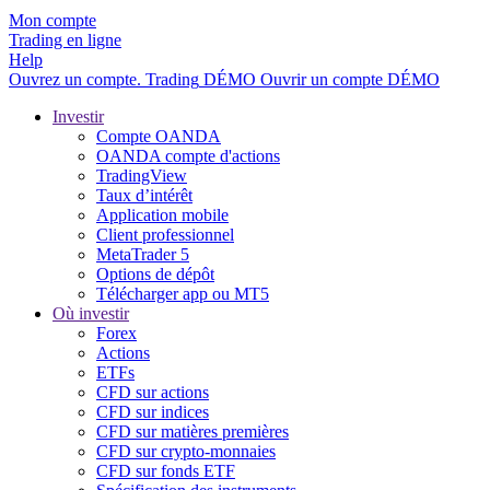
Mon compte
Trading en ligne
Help
Ouvrez un compte.
Trading
DÉMO
Ouvrir un compte DÉMO
Investir
Compte OANDA
OANDA compte d'actions
TradingView
Taux d’intérêt
Application mobile
Client professionnel
MetaTrader 5
Options de dépôt
Télécharger app ou MT5
Où investir
Forex
Actions
ETFs
CFD sur actions
CFD sur indices
CFD sur matières premières
CFD sur crypto-monnaies
CFD sur fonds ETF