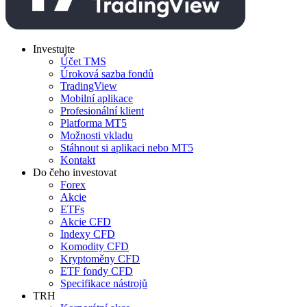
Investujte
Účet TMS
Úroková sazba fondů
TradingView
Mobilní aplikace
Profesionální klient
Platforma MT5
Možnosti vkladu
Stáhnout si aplikaci nebo MT5
Kontakt
Do čeho investovat
Forex
Akcie
ETFs
Akcie CFD
Indexy CFD
Komodity CFD
Kryptoměny CFD
ETF fondy CFD
Specifikace nástrojů
TRH