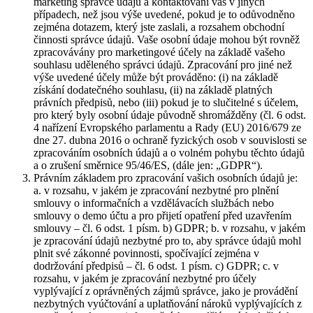
marketing správce údajů a kontaktování vás v jiných
případech, než jsou výše uvedené, pokud je to odůvodněno
zejména dotazem, který jste zaslali, a rozsahem obchodní
činnosti správce údajů. Vaše osobní údaje mohou být rovněž
zpracovávány pro marketingové účely na základě vašeho
souhlasu uděleného správci údajů. Zpracování pro jiné než
výše uvedené účely může být prováděno: (i) na základě
získání dodatečného souhlasu, (ii) na základě platných
právních předpisů, nebo (iii) pokud je to slučitelné s účelem,
pro který byly osobní údaje původně shromážděny (čl. 6 odst.
4 nařízení Evropského parlamentu a Rady (EU) 2016/679 ze
dne 27. dubna 2016 o ochraně fyzických osob v souvislosti se
zpracováním osobních údajů a o volném pohybu těchto údajů
a o zrušení směrnice 95/46/ES, (dále jen: „GDPR“).
Právním základem pro zpracování vašich osobních údajů je:
a. v rozsahu, v jakém je zpracování nezbytné pro plnění
smlouvy o informačních a vzdělávacích službách nebo
smlouvy o demo účtu a pro přijetí opatření před uzavřením
smlouvy – čl. 6 odst. 1 písm. b) GDPR; b. v rozsahu, v jakém
je zpracování údajů nezbytné pro to, aby správce údajů mohl
plnit své zákonné povinnosti, spočívající zejména v
dodržování předpisů – čl. 6 odst. 1 písm. c) GDPR; c. v
rozsahu, v jakém je zpracování nezbytné pro účely
vyplývající z oprávněných zájmů správce, jako je provádění
nezbytných vyúčtování a uplatňování nároků vyplývajících z