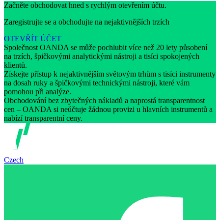
Začněte obchodovat hned s rychlým otevřením účtu.
Zaregistrujte se a obchodujte na nejaktivnějších trzích
OTEVŘÍT ÚČET
Společnost OANDA se může pochlubit více než 20 lety působení
na trzích, špičkovými analytickými nástroji a tisíci spokojených
klientů.
Získejte přístup k nejaktivnějším světovým trhům s tisíci instrumenty
na dosah ruky a špičkovými technickými nástroji, které vám
pomohou při analýze.
Obchodování bez zbytečných nákladů a naprostá transparentnost
cen – OANDA si neúčtuje žádnou provizi u hlavních instrumentů a
nabízí transparentní ceny.
Czech