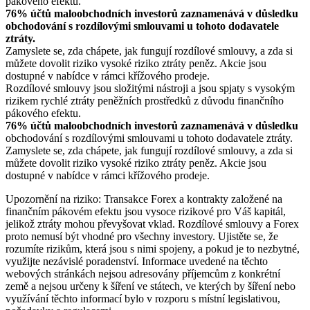
pákového efektu.
76% účtů maloobchodních investorů zaznamenává v důsledku
obchodování s rozdílovými smlouvami u tohoto dodavatele
ztráty.
Zamyslete se, zda chápete, jak fungují rozdílové smlouvy, a zda si
můžete dovolit riziko vysoké riziko ztráty peněz. Akcie jsou
dostupné v nabídce v rámci křížového prodeje.
Rozdílové smlouvy jsou složitými nástroji a jsou spjaty s vysokým
rizikem rychlé ztráty peněžních prostředků z důvodu finančního
pákového efektu.
76% účtů maloobchodních investorů zaznamenává v důsledku
obchodování s rozdílovými smlouvami u tohoto dodavatele ztráty.
Zamyslete se, zda chápete, jak fungují rozdílové smlouvy, a zda si
můžete dovolit riziko vysoké riziko ztráty peněz. Akcie jsou
dostupné v nabídce v rámci křížového prodeje.
Upozornění na riziko: Transakce Forex a kontrakty založené na
finančním pákovém efektu jsou vysoce rizikové pro Váš kapitál,
jelikož ztráty mohou převyšovat vklad. Rozdílové smlouvy a Forex
proto nemusí být vhodné pro všechny investory. Ujistěte se, že
rozumíte rizikům, která jsou s nimi spojeny, a pokud je to nezbytné,
využijte nezávislé poradenství. Informace uvedené na těchto
webových stránkách nejsou adresovány příjemcům z konkrétní
země a nejsou určeny k šíření ve státech, ve kterých by šíření nebo
využívání těchto informací bylo v rozporu s místní legislativou,