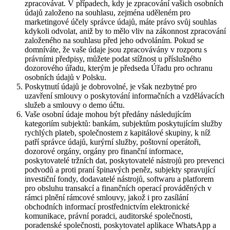
zpracovávat. V případech, kdy je zpracování vašich osobních
údajů založeno na souhlasu, zejména uděleném pro
marketingové účely správce údajů, máte právo svůj souhlas
kdykoli odvolat, aniž by to mělo vliv na zákonnost zpracování
založeného na souhlasu před jeho odvoláním. Pokud se
domníváte, že vaše údaje jsou zpracovávány v rozporu s
právními předpisy, můžete podat stížnost u příslušného
dozorového úřadu, kterým je předseda Úřadu pro ochranu
osobních údajů v Polsku.
Poskytnutí údajů je dobrovolné, je však nezbytné pro
uzavření smlouvy o poskytování informačních a vzdělávacích
služeb a smlouvy o demo účtu.
Vaše osobní údaje mohou být předány následujícím
kategoriím subjektů: bankám, subjektům poskytujícím služby
rychlých plateb, společnostem z kapitálové skupiny, k níž
patří správce údajů, kurýrní služby, poštovní operátoři,
dozorové orgány, orgány pro finanční informace,
poskytovatelé tržních dat, poskytovatelé nástrojů pro prevenci
podvodů a proti praní špinavých peněz, subjekty spravující
investiční fondy, dodavatelé nástrojů, softwaru a platforem
pro obsluhu transakcí a finančních operací prováděných v
rámci plnění rámcové smlouvy, jakož i pro zasílání
obchodních informací prostřednictvím elektronické
komunikace, právní poradci, auditorské společnosti,
poradenské společnosti, poskytovatel aplikace WhatsApp a