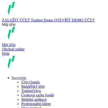
ZALOŽIT ÚČET
Trading
Demo
OTEVŘÍT DEMO ÚČET
Můj účet
Můj účet
Obchod online
Help
Investujte
Účet Oanda
Makléřský účet
TradingView
Úroková sazba fondů
Mobilní aplikace
Profesionální klient