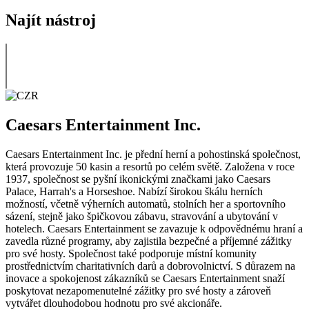
Najít nástroj
Caesars Entertainment Inc.
Caesars Entertainment Inc. je přední herní a pohostinská společnost,
která provozuje 50 kasin a resortů po celém světě. Založena v roce
1937, společnost se pyšní ikonickými značkami jako Caesars
Palace, Harrah's a Horseshoe. Nabízí širokou škálu herních
možností, včetně výherních automatů, stolních her a sportovního
sázení, stejně jako špičkovou zábavu, stravování a ubytování v
hotelech. Caesars Entertainment se zavazuje k odpovědnému hraní a
zavedla různé programy, aby zajistila bezpečné a příjemné zážitky
pro své hosty. Společnost také podporuje místní komunity
prostřednictvím charitativních darů a dobrovolnictví. S důrazem na
inovace a spokojenost zákazníků se Caesars Entertainment snaží
poskytovat nezapomenutelné zážitky pro své hosty a zároveň
vytvářet dlouhodobou hodnotu pro své akcionáře.