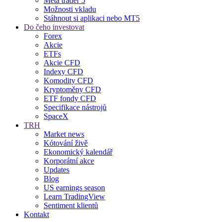
Meta trader 5
Možnosti vkladu
Stáhnout si aplikaci nebo MT5
Do čeho investovat
Forex
Akcie
ETFs
Akcie CFD
Indexy CFD
Komodity CFD
Kryptoměny CFD
ETF fondy CFD
Specifikace nástrojů
SpaceX
TRH
Market news
Kótování živě
Ekonomický kalendář
Korporátní akce
Updates
Blog
US earnings season
Learn TradingView
Sentiment klientů
Kontakt