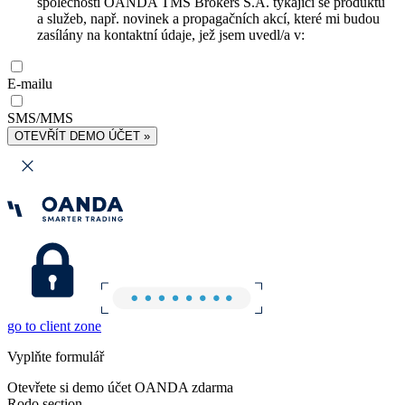
společnosti OANDA TMS Brokers S.A. týkající se produktů
a služeb, např. novinek a propagačních akcí, které mi budou
zasílány na kontaktní údaje, jež jsem uvedl/a v:
E-mailu
SMS/MMS
OTEVŘÍT DEMO ÚČET »
go to client zone
Vyplňte formulář
Otevřete si demo účet OANDA zdarma
Rodo section