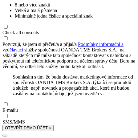
8 nebo více znaků
Velká a malá písmena
Minimálně jedna číslice a speciální znak
Check all consents
Potvrzuji, že jsem si přečetl/a a přijal/a
Podmínky informační a
vzdělávací
služby společnosti OANDA TMS Brokers S.A., na
základě kterých mě může tato společnost kontaktovat s nabídkou a
poskytnout mi telefonickou podporu za účelem správy účtu. Beru na
vědomí, že odběr této služby mohu kdykoli odhlásit.
Souhlasím s tím, že budu dostávat marketingové informace od
společnosti OANDA TMS Brokers S.A. týkající se produktů
a služeb, např. novinek a propagačních akcí, které mi budou
zasílány na kontaktní údaje, jež jsem uvedl/a v:
E-mailu
SMS/MMS
OTEVŘÍT DEMO ÚČET »