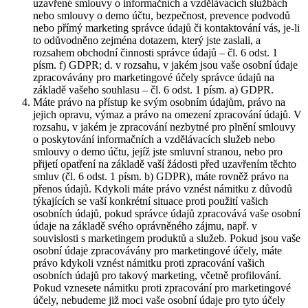
uzavřené smlouvy o informačních a vzdělávacích službách
nebo smlouvy o demo účtu, bezpečnost, prevence podvodů
nebo přímý marketing správce údajů či kontaktování vás, je-li
to odůvodněno zejména dotazem, který jste zaslali, a
rozsahem obchodní činnosti správce údajů – čl. 6 odst. 1
písm. f) GDPR; d. v rozsahu, v jakém jsou vaše osobní údaje
zpracovávány pro marketingové účely správce údajů na
základě vašeho souhlasu – čl. 6 odst. 1 písm. a) GDPR.
Máte právo na přístup ke svým osobním údajům, právo na
jejich opravu, výmaz a právo na omezení zpracování údajů. V
rozsahu, v jakém je zpracování nezbytné pro plnění smlouvy
o poskytování informačních a vzdělávacích služeb nebo
smlouvy o demo účtu, jejíž jste smluvní stranou, nebo pro
přijetí opatření na základě vaší žádosti před uzavřením těchto
smluv (čl. 6 odst. 1 písm. b) GDPR), máte rovněž právo na
přenos údajů. Kdykoli máte právo vznést námitku z důvodů
týkajících se vaší konkrétní situace proti použití vašich
osobních údajů, pokud správce údajů zpracovává vaše osobní
údaje na základě svého oprávněného zájmu, např. v
souvislosti s marketingem produktů a služeb. Pokud jsou vaše
osobní údaje zpracovávány pro marketingové účely, máte
právo kdykoli vznést námitku proti zpracování vašich
osobních údajů pro takový marketing, včetně profilování.
Pokud vznesete námitku proti zpracování pro marketingové
účely, nebudeme již moci vaše osobní údaje pro tyto účely