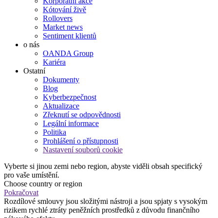
Korporátní akce
Kótování živě
Rollovers
Market news
Sentiment klientů
o nás
OANDA Group
Kariéra
Ostatní
Dokumenty
Blog
Kyberbezpečnost
Aktualizace
Zřeknutí se odpovědnosti
Legální informace
Politika
Prohlášení o přístupnosti
Nastavení souborů cookie
Vyberte si jinou zemi nebo region, abyste viděli obsah specifický
pro vaše umístění.
Choose country or region
Pokračovat
Rozdílové smlouvy jsou složitými nástroji a jsou spjaty s vysokým
rizikem rychlé ztráty peněžních prostředků z důvodu finančního