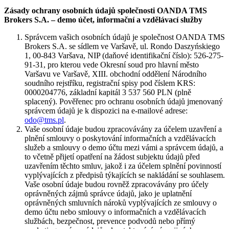
Zásady ochrany osobních údajů společnosti OANDA TMS
Brokers S.A. – demo účet, informační a vzdělávací služby
Správcem vašich osobních údajů je společnost OANDA TMS
Brokers S.A. se sídlem ve Varšavě, ul. Rondo Daszyńskiego
1, 00-843 Varšava, NIP (daňové identifikační číslo): 526-275-
91-31, pro kterou vede Okresní soud pro hlavní město
Varšavu ve Varšavě, XIII. obchodní oddělení Národního
soudního rejstříku, registrační spisy pod číslem KRS:
0000204776, základní kapitál 3 537 560 PLN (plně
splacený). Pověřenec pro ochranu osobních údajů jmenovaný
správcem údajů je k dispozici na e-mailové adrese:
odo@tms.pl
.
Vaše osobní údaje budou zpracovávány za účelem uzavření a
plnění smlouvy o poskytování informačních a vzdělávacích
služeb a smlouvy o demo účtu mezi vámi a správcem údajů, a
to včetně přijetí opatření na žádost subjektu údajů před
uzavřením těchto smluv, jakož i za účelem splnění povinností
vyplývajících z předpisů týkajících se nakládání se souhlasem.
Vaše osobní údaje budou rovněž zpracovávány pro účely
oprávněných zájmů správce údajů, jako je uplatnění
oprávněných smluvních nároků vyplývajících ze smlouvy o
demo účtu nebo smlouvy o informačních a vzdělávacích
službách, bezpečnost, prevence podvodů nebo přímý