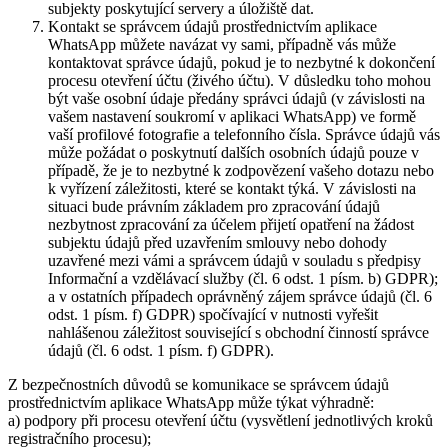
subjekty poskytující servery a úložiště dat.
Kontakt se správcem údajů prostřednictvím aplikace
WhatsApp můžete navázat vy sami, případně vás může
kontaktovat správce údajů, pokud je to nezbytné k dokončení
procesu otevření účtu (živého účtu). V důsledku toho mohou
být vaše osobní údaje předány správci údajů (v závislosti na
vašem nastavení soukromí v aplikaci WhatsApp) ve formě
vaší profilové fotografie a telefonního čísla. Správce údajů vás
může požádat o poskytnutí dalších osobních údajů pouze v
případě, že je to nezbytné k zodpovězení vašeho dotazu nebo
k vyřízení záležitosti, které se kontakt týká. V závislosti na
situaci bude právním základem pro zpracování údajů
nezbytnost zpracování za účelem přijetí opatření na žádost
subjektu údajů před uzavřením smlouvy nebo dohody
uzavřené mezi vámi a správcem údajů v souladu s předpisy
Informační a vzdělávací služby (čl. 6 odst. 1 písm. b) GDPR);
a v ostatních případech oprávněný zájem správce údajů (čl. 6
odst. 1 písm. f) GDPR) spočívající v nutnosti vyřešit
nahlášenou záležitost související s obchodní činností správce
údajů (čl. 6 odst. 1 písm. f) GDPR).
Z bezpečnostních důvodů se komunikace se správcem údajů
prostřednictvím aplikace WhatsApp může týkat výhradně:
a) podpory při procesu otevření účtu (vysvětlení jednotlivých kroků
registračního procesu);