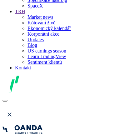
Specifikace nástrojů
SpaceX
TRH
Market news
Kótování živě
Ekonomický kalendář
Korporátní akce
Updates
Blog
US earnings season
Learn TradingView
Sentiment klientů
Kontakt