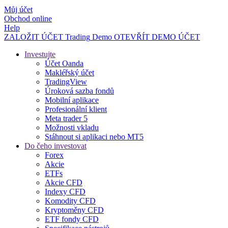
Můj účet
Obchod online
Help
ZALOŽIT ÚČET
Trading
Demo
OTEVŘÍT DEMO ÚČET
Investujte
Účet Oanda
Makléřský účet
TradingView
Úroková sazba fondů
Mobilní aplikace
Profesionální klient
Meta trader 5
Možnosti vkladu
Stáhnout si aplikaci nebo MT5
Do čeho investovat
Forex
Akcie
ETFs
Akcie CFD
Indexy CFD
Komodity CFD
Kryptoměny CFD
ETF fondy CFD