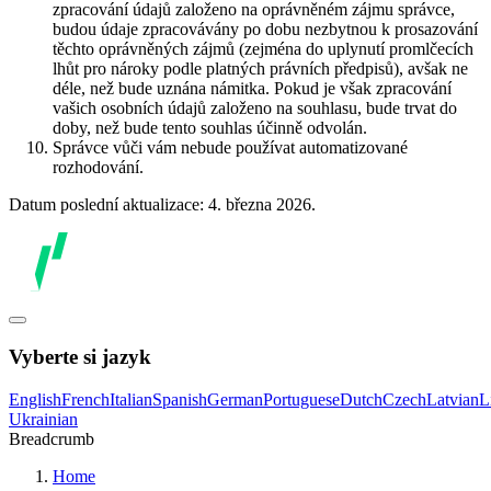
zpracování údajů založeno na oprávněném zájmu správce,
budou údaje zpracovávány po dobu nezbytnou k prosazování
těchto oprávněných zájmů (zejména do uplynutí promlčecích
lhůt pro nároky podle platných právních předpisů), avšak ne
déle, než bude uznána námitka. Pokud je však zpracování
vašich osobních údajů založeno na souhlasu, bude trvat do
doby, než bude tento souhlas účinně odvolán.
Správce vůči vám nebude používat automatizované
rozhodování.
Datum poslední aktualizace: 4. března 2026.
Vyberte si jazyk
English
French
Italian
Spanish
German
Portuguese
Dutch
Czech
Latvian
L
Ukrainian
Breadcrumb
Home