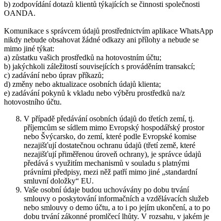
b) zodpovídání dotazů klientů týkajících se činnosti společnosti
OANDA.
Komunikace s správcem údajů prostřednictvím aplikace WhatsApp
nikdy nebude obsahovat žádné odkazy ani přílohy a nebude se
mimo jiné týkat:
a) zůstatku vašich prostředků na hotovostním účtu;
b) jakýchkoli záležitostí souvisejících s prováděním transakcí;
c) zadávání nebo úprav příkazů;
d) změny nebo aktualizace osobních údajů klienta;
e) zadávání pokynů k vkladu nebo výběru prostředků na/z
hotovostního účtu.
V případě předávání osobních údajů do třetích zemí, tj.
příjemcům se sídlem mimo Evropský hospodářský prostor
nebo Švýcarsko, do zemí, které podle Evropské komise
nezajišťují dostatečnou ochranu údajů (třetí země, které
nezajišťují přiměřenou úroveň ochrany), je správce údajů
předává s využitím mechanismů v souladu s platnými
právními předpisy, mezi něž patří mimo jiné „standardní
smluvní doložky“ EU.
Vaše osobní údaje budou uchovávány po dobu trvání
smlouvy o poskytování informačních a vzdělávacích služeb
nebo smlouvy o demo účtu, a to i po jejím ukončení, a to po
dobu trvání zákonné promlčecí lhůty. V rozsahu, v jakém je