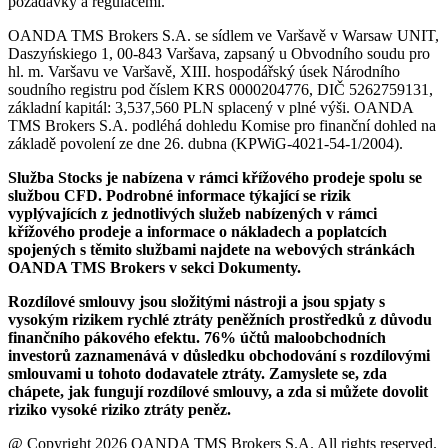
požadavky a regulacemi.
OANDA TMS Brokers S.A. se sídlem ve Varšavě v Warsaw UNIT,
Daszyńskiego 1, 00-843 Varšava, zapsaný u Obvodního soudu pro
hl. m. Varšavu ve Varšavě, XIII. hospodářský úsek Národního
soudního registru pod číslem KRS 0000204776, DIČ 5262759131,
základní kapitál: 3,537,560 PLN splacený v plné výši. OANDA
TMS Brokers S.A. podléhá dohledu Komise pro finanční dohled na
základě povolení ze dne 26. dubna (KPWiG-4021-54-1/2004).
Služba Stocks je nabízena v rámci křížového prodeje spolu se
službou CFD. Podrobné informace týkající se rizik
vyplývajících z jednotlivých služeb nabízených v rámci
křížového prodeje a informace o nákladech a poplatcích
spojených s těmito službami najdete na webových stránkách
OANDA TMS Brokers v sekci Dokumenty.
Rozdílové smlouvy jsou složitými nástroji a jsou spjaty s
vysokým rizikem rychlé ztráty peněžních prostředků z důvodu
finančního pákového efektu. 76% účtů maloobchodních
investorů zaznamenává v důsledku obchodování s rozdílovými
smlouvami u tohoto dodavatele ztráty. Zamyslete se, zda
chápete, jak fungují rozdílové smlouvy, a zda si můžete dovolit
riziko vysoké riziko ztráty peněz.
@ Copyright 2026 OANDA TMS Brokers S.A. All rights reserved.