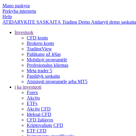
Mano paskyra
Prekyba internetu
Help
ATIDARYKITE SĄSKAITĄ
Trading
Demo
Atidaryti demo sąskaitą
Investuok
CFD konts
Brokeru konts
TradingView
Palūkanų už lėšas
Mobilioji programėlė
Profesionalus klientas
Meta trader 5
Papildyk sąskaitą
Atsisiųsti programėlę arba MT5
į ką investuoti
Forex
Akcijų
ETFs
Akcijų CFD
Ideksai CFD
CFD žaliavos
Kriptovaliutų CFD
ETF CFD