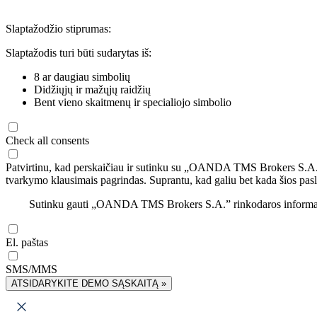
Slaptažodžio stiprumas:
Slaptažodis turi būti sudarytas iš:
8 ar daugiau simbolių
Didžiųjų ir mažųjų raidžių
Bent vieno skaitmenų ir specialiojo simbolio
Check all consents
Patvirtinu, kad perskaičiau ir sutinku su „OANDA TMS Brokers S.A
tvarkymo klausimais pagrindas. Suprantu, kad galiu bet kada šios pasl
Sutinku gauti „OANDA TMS Brokers S.A.” rinkodaros informaciją 
El. paštas
SMS/MMS
ATSIDARYKITE DEMO SĄSKAITĄ »