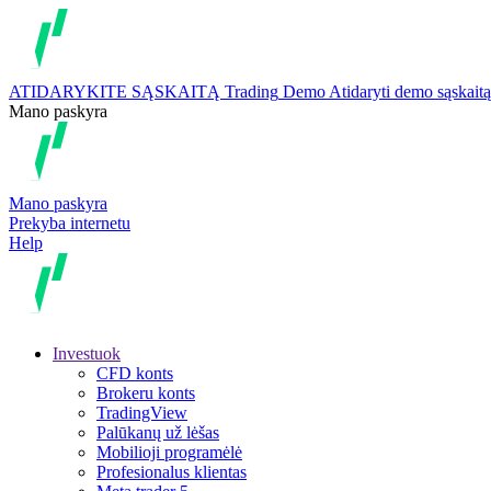
ATIDARYKITE SĄSKAITĄ
Trading
Demo
Atidaryti demo sąskaitą
Mano paskyra
Mano paskyra
Prekyba internetu
Help
Investuok
CFD konts
Brokeru konts
TradingView
Palūkanų už lėšas
Mobilioji programėlė
Profesionalus klientas