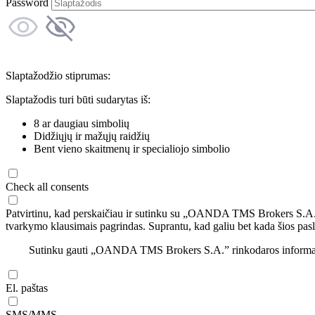
Password
Slaptažodžio stiprumas:
Slaptažodis turi būti sudarytas iš:
8 ar daugiau simbolių
Didžiųjų ir mažųjų raidžių
Bent vieno skaitmenų ir specialiojo simbolio
Check all consents
Patvirtinu, kad perskaičiau ir sutinku su „OANDA TMS Brokers S.A
tvarkymo klausimais pagrindas. Suprantu, kad galiu bet kada šios pasl
Sutinku gauti „OANDA TMS Brokers S.A.” rinkodaros informaciją 
El. paštas
SMS/MMS