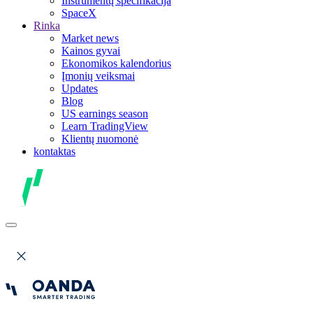
Instrumentų specifikacija
SpaceX
Rinka
Market news
Kainos gyvai
Ekonomikos kalendorius
Įmonių veiksmai
Updates
Blog
US earnings season
Learn TradingView
Klientų nuomonė
kontaktas