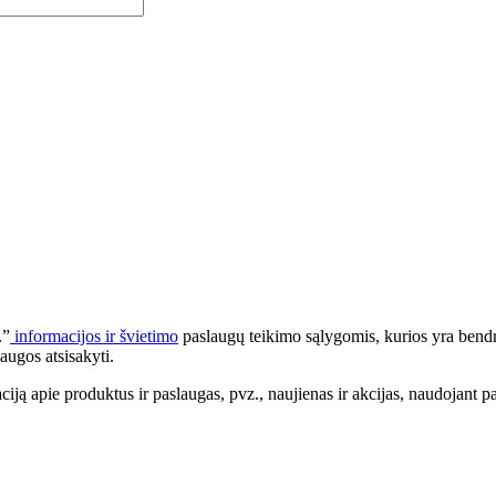
.”
informacijos ir švietimo
paslaugų teikimo sąlygomis, kurios yra bendr
augos atsisakyti.
apie produktus ir paslaugas, pvz., naujienas ir akcijas, naudojant pa