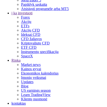
Meta trader 5
Papildyk sąskaitą
Atsisiųsti programėlę arba MT5
į ką investuoti
Forex
Akcijų
ETFs
Akcijų CFD
Ideksai CFD
CFD žaliavos
Kriptovaliutų CFD
ETF CFD
Instrumentų specifikacija
SpaceX
Rinka
Market news
Kainos gyvai
Ekonomikos kalendorius
Įmonių veiksmai
Updates
Blog
US earnings season
Learn TradingView
Klientų nuomonė
kontaktas