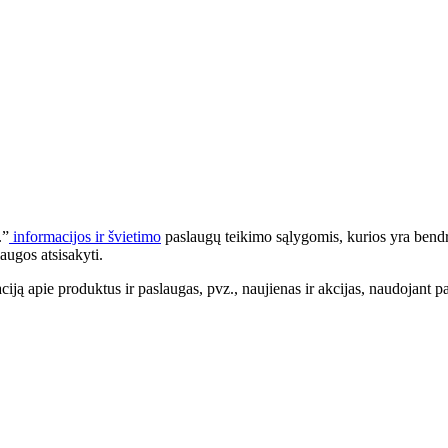
.”
informacijos ir švietimo
paslaugų teikimo sąlygomis, kurios yra bendr
augos atsisakyti.
apie produktus ir paslaugas, pvz., naujienas ir akcijas, naudojant pa