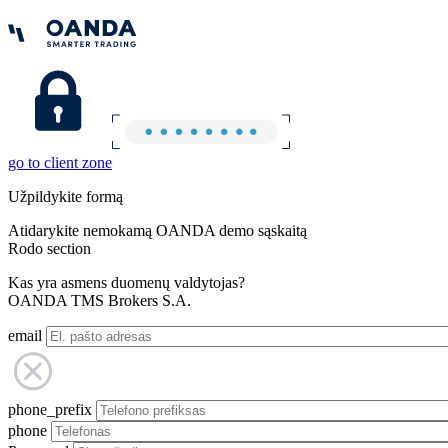
go to client zone
Užpildykite formą
Atidarykite nemokamą OANDA demo sąskaitą
Rodo section
Kas yra asmens duomenų valdytojas?
OANDA TMS Brokers S.A.
email
phone_prefix
phone