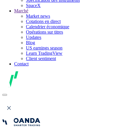
Spécification des instruments
SpaceX
Marché
Market news
Cotations en direct
Calendrier économique
Opérations sur titres
Updates
Blog
US earnings season
Learn TradingView
Client sentiment
Contact