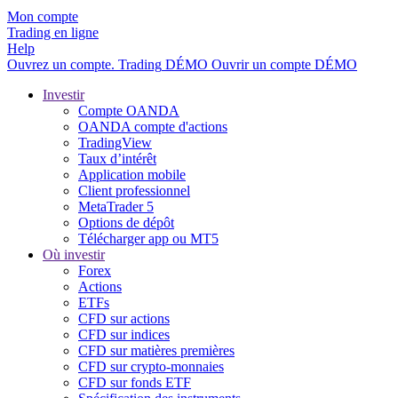
Mon compte
Trading en ligne
Help
Ouvrez un compte.
Trading
DÉMO
Ouvrir un compte DÉMO
Investir
Compte OANDA
OANDA compte d'actions
TradingView
Taux d’intérêt
Application mobile
Client professionnel
MetaTrader 5
Options de dépôt
Télécharger app ou MT5
Où investir
Forex
Actions
ETFs
CFD sur actions
CFD sur indices
CFD sur matières premières
CFD sur crypto-monnaies
CFD sur fonds ETF