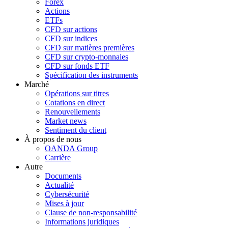
Forex
Actions
ETFs
CFD sur actions
CFD sur indices
CFD sur matières premières
CFD sur crypto-monnaies
CFD sur fonds ETF
Spécification des instruments
Marché
Opérations sur titres
Cotations en direct
Renouvellements
Market news
Sentiment du client
À propos de nous
OANDA Group
Carrière
Autre
Documents
Actualité
Cybersécurité
Mises à jour
Clause de non-responsabilité
Informations juridiques