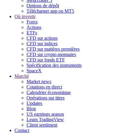
MetaTrader 5
Options de dépôt
Télécharger app ou MT5
Où investir
Forex
Actions
ETFs
CFD sur actions
CFD sur indices
CFD sur matières premières
CFD sur crypto-monnaies
CFD sur fonds ETF
Spécification des instruments
SpaceX
Marché
Market news
Cotations en direct
Calendrier économique
Opérations sur titres
Updates
Blog
US earnings season
Learn TradingView
Client sentiment
Contact