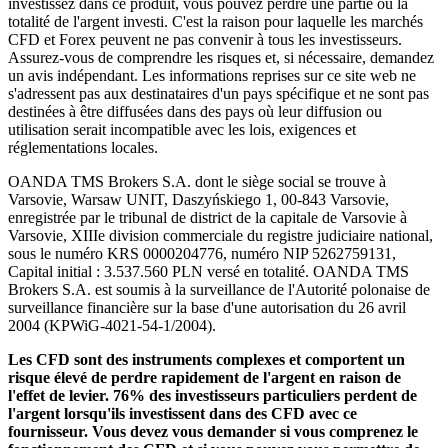
investissez dans ce produit, vous pouvez perdre une partie ou la
totalité de l'argent investi. C'est la raison pour laquelle les marchés
CFD et Forex peuvent ne pas convenir à tous les investisseurs.
Assurez-vous de comprendre les risques et, si nécessaire, demandez
un avis indépendant. Les informations reprises sur ce site web ne
s'adressent pas aux destinataires d'un pays spécifique et ne sont pas
destinées à être diffusées dans des pays où leur diffusion ou
utilisation serait incompatible avec les lois, exigences et
réglementations locales.
OANDA TMS Brokers S.A. dont le siège social se trouve à
Varsovie, Warsaw UNIT, Daszyńskiego 1, 00-843 Varsovie,
enregistrée par le tribunal de district de la capitale de Varsovie à
Varsovie, XIIIe division commerciale du registre judiciaire national,
sous le numéro KRS 0000204776, numéro NIP 5262759131,
Capital initial : 3.537.560 PLN versé en totalité. OANDA TMS
Brokers S.A. est soumis à la surveillance de l'Autorité polonaise de
surveillance financière sur la base d'une autorisation du 26 avril
2004 (KPWiG-4021-54-1/2004).
Les CFD sont des instruments complexes et comportent un
risque élevé de perdre rapidement de l'argent en raison de
l'effet de levier. 76% des investisseurs particuliers perdent de
l'argent lorsqu'ils investissent dans des CFD avec ce
fournisseur. Vous devez vous demander si vous comprenez le