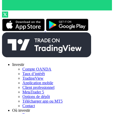
Investir
Compte OANDA
Taux d’intérêt
TradingView
Application mobile
Client professionnel
MetaTrader 5
Options de dépôt
Télécharger app ou MT5
Contact
Où investir