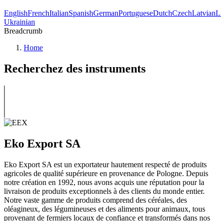
English
French
Italian
Spanish
German
Portuguese
Dutch
Czech
Latvian
L
Ukrainian
Breadcrumb
Home
Recherchez des instruments
Eko Export SA
Eko Export SA est un exportateur hautement respecté de produits
agricoles de qualité supérieure en provenance de Pologne. Depuis
notre création en 1992, nous avons acquis une réputation pour la
livraison de produits exceptionnels à des clients du monde entier.
Notre vaste gamme de produits comprend des céréales, des
oléagineux, des légumineuses et des aliments pour animaux, tous
provenant de fermiers locaux de confiance et transformés dans nos