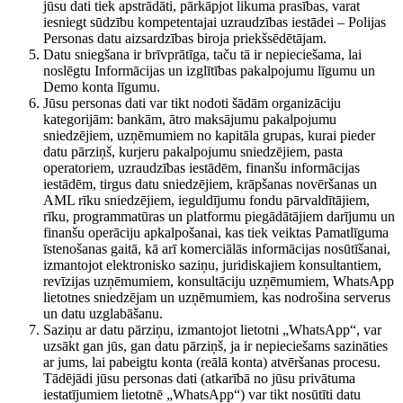
jūsu dati tiek apstrādāti, pārkāpjot likuma prasības, varat
iesniegt sūdzību kompetentajai uzraudzības iestādei – Polijas
Personas datu aizsardzības biroja priekšsēdētājam.
Datu sniegšana ir brīvprātīga, taču tā ir nepieciešama, lai
noslēgtu Informācijas un izglītības pakalpojumu līgumu un
Demo konta līgumu.
Jūsu personas dati var tikt nodoti šādām organizāciju
kategorijām: bankām, ātro maksājumu pakalpojumu
sniedzējiem, uzņēmumiem no kapitāla grupas, kurai pieder
datu pārziņš, kurjeru pakalpojumu sniedzējiem, pasta
operatoriem, uzraudzības iestādēm, finanšu informācijas
iestādēm, tirgus datu sniedzējiem, krāpšanas novēršanas un
AML rīku sniedzējiem, ieguldījumu fondu pārvaldītājiem,
rīku, programmatūras un platformu piegādātājiem darījumu un
finanšu operāciju apkalpošanai, kas tiek veiktas Pamatlīguma
īstenošanas gaitā, kā arī komerciālās informācijas nosūtīšanai,
izmantojot elektronisko saziņu, juridiskajiem konsultantiem,
revīzijas uzņēmumiem, konsultāciju uzņēmumiem, WhatsApp
lietotnes sniedzējam un uzņēmumiem, kas nodrošina serverus
un datu uzglabāšanu.
Saziņu ar datu pārziņu, izmantojot lietotni „WhatsApp“, var
uzsākt gan jūs, gan datu pārziņš, ja ir nepieciešams sazināties
ar jums, lai pabeigtu konta (reālā konta) atvēršanas procesu.
Tādējādi jūsu personas dati (atkarībā no jūsu privātuma
iestatījumiem lietotnē „WhatsApp“) var tikt nosūtīti datu