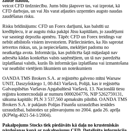
zaudē naudu,
veicot CFD tirdzniecību. Jums būtu jāapsver tas, vai izprotat, kā
CFD darbojas, un vai Jūs varat atļauties uzņemties augsto naudas
zaudēšanas risku.
Risku brīdinājums: CFD un Forex darījumi, kas balstīti uz
kredītplecu, ir ar augstu riska pakāpi Jūsu kapitālam, jo zaudējumi
var sasniegt depozīta apmēru. Tāpēc CFD un Forex treidings var
nebūt atbilstošs visiem investoriem. Pārliecinieties, ka Jūs saprotat
ietvertos riskus, un, ja nepieciešams, meklējiet padomu no
neatkarīga avota. Informācija, kas publicēta šajā mājaslapā nav
adresēta kādas konkrētas valsts saņēmējiem, un tā nav paredzēta
izplatīšanai valstīs, kurās šīs informācijas izplatīšana vai izmantošana
var neatbilst vietējiem likumiem un noteikumiem
OANDA TMS Brokers S.A. ar reģistrēto galveno mītni Warsaw
UNIT, Daszyńskiego 1, 00-843 Varšavā, Polijā, kas ir reģistrēta
Galvaspilsētas Varšavas Apgabaltiesā Varšavā, 13. Nacionālā tiesu
reģistra komercnodaļā ar numuru 0000204776, NIP 5262759131,
sākuma kapitāls: PLN 3 537,560 apmaksāts pilnībā. OANDA TMS
Brokers S.A. ir pakļauts Polijas Finanšu uzraudzības iestādes
uzraudzībai, balstoties uz pilnvarojumu no 2004. gada 26. aprīļa
(KPWig-4021-54-1/2004).
Pakalpojums Stocks tiek piedāvāts kā daļa no krusteniskās
pārdošanas kopā ar pakalpojumu CFD. Detalizēta informācija