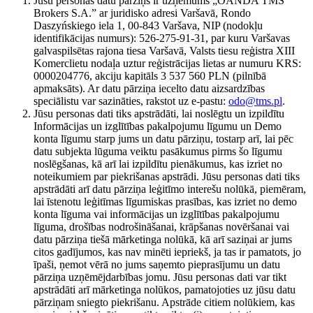
Jūsu personas datu pārziņš ir uzņēmums „OANDA TMS
Brokers S.A.” ar juridisko adresi Varšavā, Rondo
Daszyńskiego iela 1, 00-843 Varšava, NIP (nodokļu
identifikācijas numurs): 526-275-91-31, par kuru Varšavas
galvaspilsētas rajona tiesa Varšavā, Valsts tiesu reģistra XIII
Komerclietu nodaļa uztur reģistrācijas lietas ar numuru KRS:
0000204776, akciju kapitāls 3 537 560 PLN (pilnībā
apmaksāts). Ar datu pārziņa iecelto datu aizsardzības
speciālistu var sazināties, rakstot uz e-pastu:
odo@tms.pl
.
Jūsu personas dati tiks apstrādāti, lai noslēgtu un izpildītu
Informācijas un izglītības pakalpojumu līgumu un Demo
konta līgumu starp jums un datu pārziņu, tostarp arī, lai pēc
datu subjekta lūguma veiktu pasākumus pirms šo līgumu
noslēgšanas, kā arī lai izpildītu pienākumus, kas izriet no
noteikumiem par piekrišanas apstrādi. Jūsu personas dati tiks
apstrādāti arī datu pārziņa leģitīmo interešu nolūkā, piemēram,
lai īstenotu leģitīmas līgumiskas prasības, kas izriet no demo
konta līguma vai informācijas un izglītības pakalpojumu
līguma, drošības nodrošināšanai, krāpšanas novēršanai vai
datu pārziņa tiešā mārketinga nolūkā, kā arī saziņai ar jums
citos gadījumos, kas nav minēti iepriekš, ja tas ir pamatots, jo
īpaši, ņemot vērā no jums saņemto pieprasījumu un datu
pārziņa uzņēmējdarbības jomu. Jūsu personas dati var tikt
apstrādāti arī mārketinga nolūkos, pamatojoties uz jūsu datu
pārziņam sniegto piekrišanu. Apstrāde citiem nolūkiem, kas