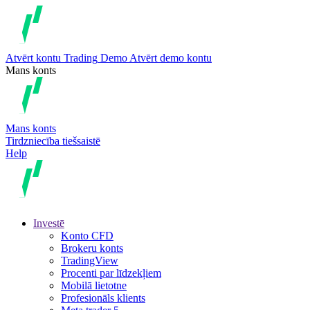
Atvērt kontu
Trading
Demo
Atvērt demo kontu
Mans konts
Mans konts
Tirdzniecība tiešsaistē
Help
Investē
Konto CFD
Brokeru konts
TradingView
Procenti par līdzekļiem
Mobilā lietotne
Profesionāls klients