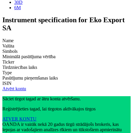
30D
6M
Instrument specification for Eko Export
SA
Name
Valūta
Simbols
Minimālā pasūtījuma vērtība
Ticker
Tirdzniecības laiks
Type
Pasūtījumu pieņemšanas laiks
ISIN
Atvērt kontu
Sāciet tirgot tagad ar ātru konta atvēršanu.
Reģistrējieties tagad, lai tirgotos aktīvākajos tirgos
ATVER KONTU
OANDA ir vairāk nekā 20 gadus tirgū strādājošs brokeris, kas
lepojas ar vadošajiem analīzes rīkiem un tūkstošiem apmierinātu