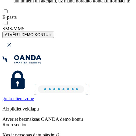
jaunumiem un akcijām, uz manu norādīto kontaktinformāciju:
E-pasta
SMS/MMS
ATVĒRT DEMO KONTU »
go to client zone
Aizpildiet veidlapu
Atveriet bezmaksas OANDA demo kontu
Rodo section
Kas ir personas datu pārzinis?