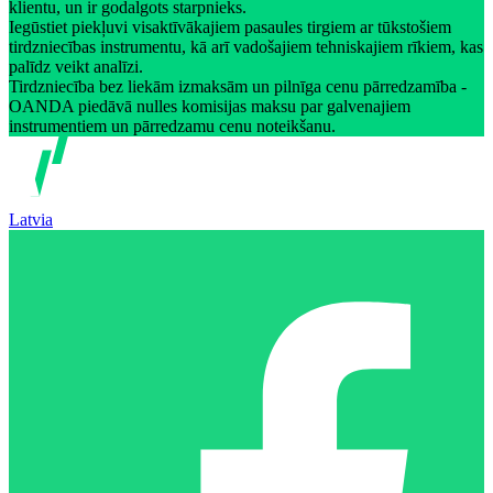
klientu, un ir godalgots starpnieks.
Iegūstiet piekļuvi visaktīvākajiem pasaules tirgiem ar tūkstošiem
tirdzniecības instrumentu, kā arī vadošajiem tehniskajiem rīkiem, kas
palīdz veikt analīzi.
Tirdzniecība bez liekām izmaksām un pilnīga cenu pārredzamība -
OANDA piedāvā nulles komisijas maksu par galvenajiem
instrumentiem un pārredzamu cenu noteikšanu.
Latvia