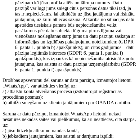
pārziņam kā jūsu profila attēls un tālruņa numurs. Datu
pārziņš var lūgt jums sniegt citus personas datus tikai tad, ja
tas ir nepieciešams, lai atbildētu uz jūsu jautājumu vai risinātu
jautājumu, uz kuru attiecas saziņa. Atkarībā no situācijas datu
apstrādes tiesiskais pamats būs nepieciešamība veikt
pasākumus pēc datu subjekta lūguma pirms līguma vai
vienošanās noslēgšanas starp jums un datu pārziņu saskaņā ar
Informācijas un izglītības pakalpojumu noteikumiem (GDPR
6. panta 1. punkta b) apakšpunkts); un citos gadījumos – datu
pārziņa leģitīmās intereses (GDPR 6. panta 1. punkta f)
apakšpunkts), kas izpaužas kā nepieciešamība atrisināt ziņoto
jautājumu, kas saistīts ar datu pārziņa uzņēmējdarbību (GDPR
6. panta 1. punkta f) apakšpunkts).
Drošības apsvērumu dēļ saruna ar datu pārziņu, izmantojot lietotni
„WhatsApp“, var attiekties vienīgi uz:
a) atbalstu konta atvēršanas procesā (izskaidrojot reģistrācijas
procedūras posmus);
b) atbilžu sniegšanu uz klientu jautājumiem par OANDA darbību.
Saruna ar datu pārziņu, izmantojot WhatsApp lietotni, nekad
nesaturēs nekādas saites vai pielikumus, kā arī neattiecas, cita starpā,
uz:
a) jūsu līdzekļu atlikumu naudas kontā;
b) jebkādiem jautājumiem, kas saistīti ar darījumu izpildi;