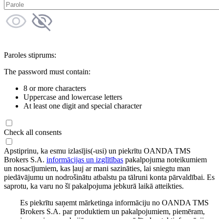
Paroles stiprums:
The password must contain:
8 or more characters
Uppercase and lowercase letters
At least one digit and special character
Check all consents
Apstiprinu, ka esmu izlasījis(-usi) un piekrītu OANDA TMS
Brokers S.A.
informācijas un izglītības
pakalpojuma noteikumiem
un nosacījumiem, kas ļauj ar mani sazināties, lai sniegtu man
piedāvājumu un nodrošinātu atbalstu pa tālruni konta pārvaldībai. Es
saprotu, ka varu no šī pakalpojuma jebkurā laikā atteikties.
Es piekrītu saņemt mārketinga informāciju no OANDA TMS
Brokers S.A. par produktiem un pakalpojumiem, piemēram,