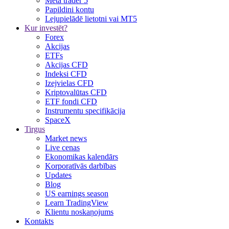
Meta trader 5
Papildini kontu
Lejupielādē lietotni vai MT5
Kur investēt?
Forex
Akcijas
ETFs
Akcijas CFD
Indeksi CFD
Izejvielas CFD
Kriptovalūtas CFD
ETF fondi CFD
Instrumentu specifikācija
SpaceX
Tirgus
Market news
Live cenas
Ekonomikas kalendārs
Korporatīvās darbības
Updates
Blog
US earnings season
Learn TradingView
Klientu noskaņojums
Kontakts