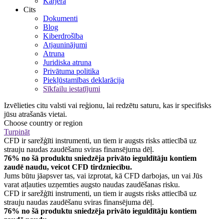
Karjera
Cits
Dokumenti
Blog
Kiberdrošība
Atjauninājumi
Atruna
Juridiska atruna
Privātuma politika
Piekļūstamības deklarācija
Sīkfailu iestatījumi
Izvēlieties citu valsti vai reģionu, lai redzētu saturu, kas ir specifisks
jūsu atrašanās vietai.
Choose country or region
Turpināt
CFD ir sarežģīti instrumenti, un tiem ir augsts risks attiecībā uz
strauju naudas zaudēšanu sviras finansējuma dēļ.
76% no šā produktu sniedzēja privāto ieguldītāju kontiem
zaudē naudu, veicot CFD tirdzniecību.
Jums būtu jāapsver tas, vai izprotat, kā CFD darbojas, un vai Jūs
varat atļauties uzņemties augsto naudas zaudēšanas risku.
CFD ir sarežģīti instrumenti, un tiem ir augsts risks attiecībā uz
strauju naudas zaudēšanu sviras finansējuma dēļ.
76% no šā produktu sniedzēja privāto ieguldītāju kontiem