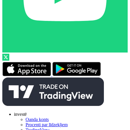
investē
Oanda konts
Procenti par līdzekļiem
TradingView