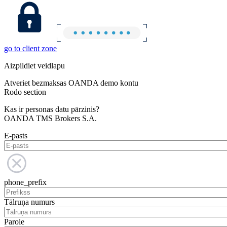
go to client zone
Aizpildiet veidlapu
Atveriet bezmaksas OANDA demo kontu
Rodo section
Kas ir personas datu pārzinis?
OANDA TMS Brokers S.A.
E-pasts
phone_prefix
Tālruņa numurs
Parole