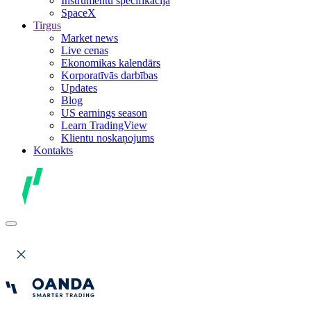
Instrumentu specifikācija
SpaceX
Tirgus
Market news
Live cenas
Ekonomikas kalendārs
Korporatīvās darbības
Updates
Blog
US earnings season
Learn TradingView
Klientu noskaņojums
Kontakts