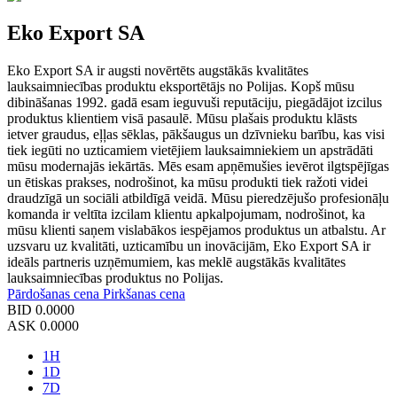
Eko Export SA
Eko Export SA ir augsti novērtēts augstākās kvalitātes
lauksaimniecības produktu eksportētājs no Polijas. Kopš mūsu
dibināšanas 1992. gadā esam ieguvuši reputāciju, piegādājot izcilus
produktus klientiem visā pasaulē. Mūsu plašais produktu klāsts
ietver graudus, eļļas sēklas, pākšaugus un dzīvnieku barību, kas visi
tiek iegūti no uzticamiem vietējiem lauksaimniekiem un apstrādāti
mūsu modernajās iekārtās. Mēs esam apņēmušies ievērot ilgtspējīgas
un ētiskas prakses, nodrošinot, ka mūsu produkti tiek ražoti videi
draudzīgā un sociāli atbildīgā veidā. Mūsu pieredzējušo profesionāļu
komanda ir veltīta izcilam klientu apkalpojumam, nodrošinot, ka
mūsu klienti saņem vislabākos iespējamos produktus un atbalstu. Ar
uzsvaru uz kvalitāti, uzticamību un inovācijām, Eko Export SA ir
ideāls partneris uzņēmumiem, kas meklē augstākās kvalitātes
lauksaimniecības produktus no Polijas.
Pārdošanas cena
Pirkšanas cena
BID
0.0000
ASK
0.0000
1H
1D
7D