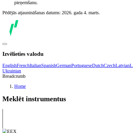
pieņemšanu.
Pēdējās atjaunināšanas datums: 2026. gada 4. marts.
Izvēlieties valodu
English
French
Italian
Spanish
German
Portuguese
Dutch
Czech
Latvian
L
Ukrainian
Breadcrumb
Home
Meklēt instrumentus