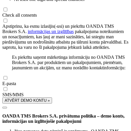
Check all consents
Apstiprinu, ka esmu izlasījis(-usi) un piekrītu OANDA TMS
Brokers S.A.
informācijas un izglītības
pakalpojuma noteikumiem
un nosacījumiem, kas ļauj ar mani sazināties, lai sniegtu man
piedāvājumu un nodrošinātu atbalstu pa tālruni konta pārvaldībai. Es
saprotu, ka varu no šī pakalpojuma jebkurā laikā atteikties.
Es piekrītu saņemt mārketinga informāciju no OANDA TMS
Brokers S.A. par produktiem un pakalpojumiem, piemēram,
jaunumiem un akcijām, uz manu norādīto kontaktinformāciju:
E-pasta
SMS/MMS
ATVĒRT DEMO KONTU »
OANDA TMS Brokers S.A. privātuma politika – demo konts,
informācijas un izglītojošie pakalpojumi