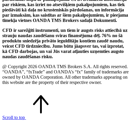
par riskiem, kas izriet no atsevišķiem pakalpojumiem, kas tiek
piedāvāti kā daļa no krusteniskās pārdošanas, un informācija
par izmaksām, kas saistītas ar šiem pakalpojumiem, ir pieejama
tīmekļa vietnes OANDA TMS Brokers sadaļā Dokumenti.
CFD ir sarežģīti instrumenti, un tiem ir augsts risks attiecībā uz
strauju naudas zaudēšanu sviras finansējuma dēļ. 76% no šā
produktu sniedzēja privāto ieguldītāju kontiem zaudē naudu,
veicot CFD tirdzniecību. Jums būtu jāapsver tas, vai izprotat,
kā CFD darbojas, un vai Jūs varat atļauties uzņemties augsto
naudas zaudēšanas risku.
@ Copyright 2026 OANDA TMS Brokers S.A. All rights reserved.
“OANDA”, “fxTrade” and OANDA’s “fx” family of trademarks are
owned by OANDA Corporation. All other trademarks appearing on
this website are the property of their respective owner.
Scroll to top