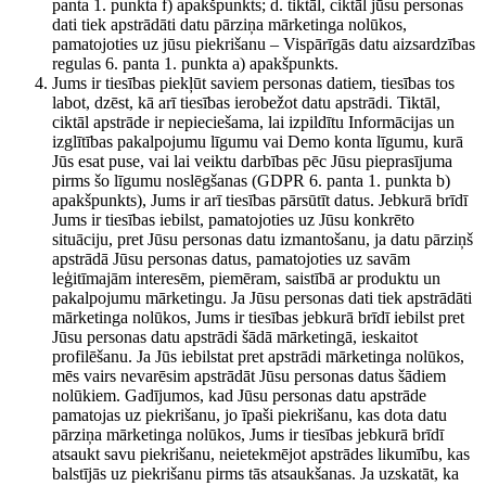
panta 1. punkta f) apakšpunkts; d. tiktāl, ciktāl jūsu personas
dati tiek apstrādāti datu pārziņa mārketinga nolūkos,
pamatojoties uz jūsu piekrišanu – Vispārīgās datu aizsardzības
regulas 6. panta 1. punkta a) apakšpunkts.
Jums ir tiesības piekļūt saviem personas datiem, tiesības tos
labot, dzēst, kā arī tiesības ierobežot datu apstrādi. Tiktāl,
ciktāl apstrāde ir nepieciešama, lai izpildītu Informācijas un
izglītības pakalpojumu līgumu vai Demo konta līgumu, kurā
Jūs esat puse, vai lai veiktu darbības pēc Jūsu pieprasījuma
pirms šo līgumu noslēgšanas (GDPR 6. panta 1. punkta b)
apakšpunkts), Jums ir arī tiesības pārsūtīt datus. Jebkurā brīdī
Jums ir tiesības iebilst, pamatojoties uz Jūsu konkrēto
situāciju, pret Jūsu personas datu izmantošanu, ja datu pārziņš
apstrādā Jūsu personas datus, pamatojoties uz savām
leģitīmajām interesēm, piemēram, saistībā ar produktu un
pakalpojumu mārketingu. Ja Jūsu personas dati tiek apstrādāti
mārketinga nolūkos, Jums ir tiesības jebkurā brīdī iebilst pret
Jūsu personas datu apstrādi šādā mārketingā, ieskaitot
profilēšanu. Ja Jūs iebilstat pret apstrādi mārketinga nolūkos,
mēs vairs nevarēsim apstrādāt Jūsu personas datus šādiem
nolūkiem. Gadījumos, kad Jūsu personas datu apstrāde
pamatojas uz piekrišanu, jo īpaši piekrišanu, kas dota datu
pārziņa mārketinga nolūkos, Jums ir tiesības jebkurā brīdī
atsaukt savu piekrišanu, neietekmējot apstrādes likumību, kas
balstījās uz piekrišanu pirms tās atsaukšanas. Ja uzskatāt, ka