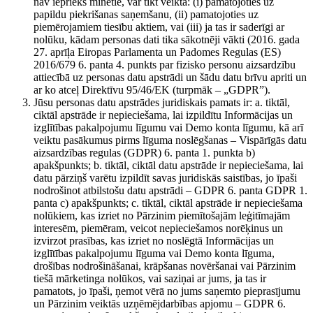
nav iepriekš minētie, var tikt veikta: (i) pamatojoties uz
papildu piekrišanas saņemšanu, (ii) pamatojoties uz
piemērojamiem tiesību aktiem, vai (iii) ja tas ir saderīgi ar
nolūku, kādam personas dati tika sākotnēji vākti (2016. gada
27. aprīļa Eiropas Parlamenta un Padomes Regulas (ES)
2016/679 6. panta 4. punkts par fizisko personu aizsardzību
attiecībā uz personas datu apstrādi un šādu datu brīvu apriti un
ar ko atceļ Direktīvu 95/46/EK (turpmāk – „GDPR”).
Jūsu personas datu apstrādes juridiskais pamats ir: a. tiktāl,
ciktāl apstrāde ir nepieciešama, lai izpildītu Informācijas un
izglītības pakalpojumu līgumu vai Demo konta līgumu, kā arī
veiktu pasākumus pirms līguma noslēgšanas – Vispārīgās datu
aizsardzības regulas (GDPR) 6. panta 1. punkta b)
apakšpunkts; b. tiktāl, ciktāl datu apstrāde ir nepieciešama, lai
datu pārziņš varētu izpildīt savas juridiskās saistības, jo īpaši
nodrošinot atbilstošu datu apstrādi – GDPR 6. panta GDPR 1.
panta c) apakšpunkts; c. tiktāl, ciktāl apstrāde ir nepieciešama
nolūkiem, kas izriet no Pārzinim piemītošajām leģitīmajām
interesēm, piemēram, veicot nepieciešamos norēķinus un
izvirzot prasības, kas izriet no noslēgtā Informācijas un
izglītības pakalpojumu līguma vai Demo konta līguma,
drošības nodrošināšanai, krāpšanas novēršanai vai Pārzinim
tiešā mārketinga nolūkos, vai saziņai ar jums, ja tas ir
pamatots, jo īpaši, ņemot vērā no jums saņemto pieprasījumu
un Pārzinim veiktās uzņēmējdarbības apjomu – GDPR 6.