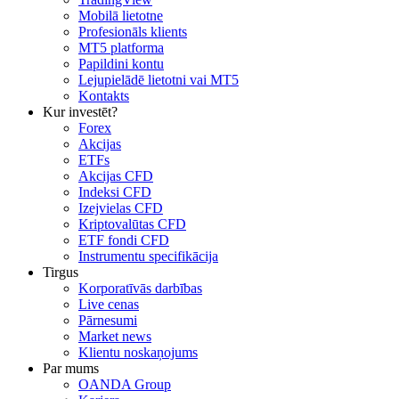
Mobilā lietotne
Profesionāls klients
MT5 platforma
Papildini kontu
Lejupielādē lietotni vai MT5
Kontakts
Kur investēt?
Forex
Akcijas
ETFs
Akcijas CFD
Indeksi CFD
Izejvielas CFD
Kriptovalūtas CFD
ETF fondi CFD
Instrumentu specifikācija
Tirgus
Korporatīvās darbības
Live cenas
Pārnesumi
Market news
Klientu noskaņojums
Par mums
OANDA Group