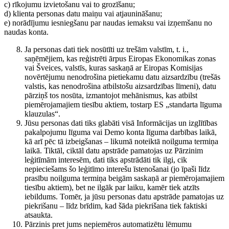
c) rīkojumu izvietošanu vai to grozīšanu;
d) klienta personas datu maiņu vai atjaunināšanu;
e) norādījumu iesniegšanu par naudas iemaksu vai izņemšanu no
naudas konta.
Ja personas dati tiek nosūtīti uz trešām valstīm, t. i.,
saņēmējiem, kas reģistrēti ārpus Eiropas Ekonomikas zonas
vai Šveices, valstīs, kuras saskaņā ar Eiropas Komisijas
novērtējumu nenodrošina pietiekamu datu aizsardzību (trešās
valstis, kas nenodrošina atbilstošu aizsardzības līmeni), datu
pārziņš tos nosūta, izmantojot mehānismus, kas atbilst
piemērojamajiem tiesību aktiem, tostarp ES „standarta līguma
klauzulas“.
Jūsu personas dati tiks glabāti visā Informācijas un izglītības
pakalpojumu līguma vai Demo konta līguma darbības laikā,
kā arī pēc tā izbeigšanas – likumā noteiktā noilguma termiņa
laikā. Tiktāl, ciktāl datu apstrāde pamatojas uz Pārzinim
leģitīmām interesēm, dati tiks apstrādāti tik ilgi, cik
nepieciešams šo leģitīmo interešu īstenošanai (jo īpaši līdz
prasību noilguma termiņa beigām saskaņā ar piemērojamajiem
tiesību aktiem), bet ne ilgāk par laiku, kamēr tiek atzīts
iebildums. Tomēr, ja jūsu personas datu apstrāde pamatojas uz
piekrišanu – līdz brīdim, kad šāda piekrišana tiek faktiski
atsaukta.
Pārzinis pret jums nepiemēros automatizētu lēmumu