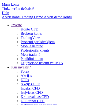
Mans konts
Tirdzniecība tiešsaistē
Help
Atvērt kontu
Trading
Demo
Atvērt demo kontu
Investē
Konto CFD
Brokeru konts
TradingView
Procenti par līdzekļiem
Mobilā lietotne
Profesionāls klients
Meta trader 5
Papildini kontu
Lejupielādē lietotni vai MT5
Kur investēt?
Forex
Akcijas
ETFs
Akcijas CFD
Indeksi CFD
Izejvielas CFD
Kriptovalūtas CFD
ETF fondi CFD