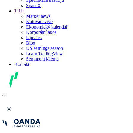
Specifikace nástrojů
SpaceX
TRH
Market news
Kótování živě
Ekonomický kalendář
Korporátní akce
Updates
Blog
US earnings season
Learn TradingView
Sentiment klientů
Kontakt