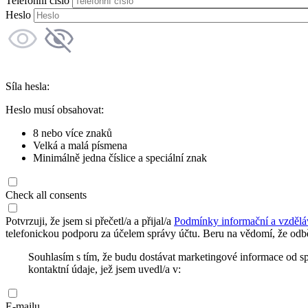
Telefonní číslo
Heslo
Síla hesla:
Heslo musí obsahovat:
8 nebo více znaků
Velká a malá písmena
Minimálně jedna číslice a speciální znak
Check all consents
Potvrzuji, že jsem si přečetl/a a přijal/a
Podmínky informační a vzdělá
telefonickou podporu za účelem správy účtu. Beru na vědomí, že odbě
Souhlasím s tím, že budu dostávat marketingové informace od s
kontaktní údaje, jež jsem uvedl/a v:
E-mailu