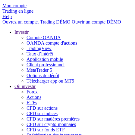
Mon compte
Trading en ligne
Help
Ouvrez un compte.
Trading
DÉMO
Ouvrir un compte DÉMO
Investir
Compte OANDA
OANDA compte d'actions
TradingView
Taux d’intérêt
Application mobile
Client professionnel
MetaTrader 5
Options de dépôt
Télécharger app ou MT5
Où investir
Forex
Actions
ETFs
CFD sur actions
CFD sur indices
CFD sur matières premières
CFD sur crypto-monnaies
CFD sur fonds ETF