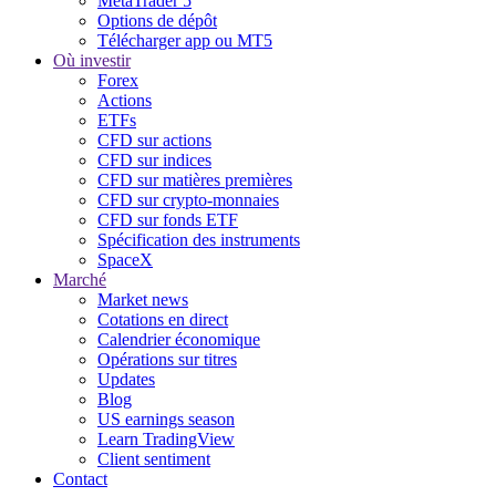
MetaTrader 5
Options de dépôt
Télécharger app ou MT5
Où investir
Forex
Actions
ETFs
CFD sur actions
CFD sur indices
CFD sur matières premières
CFD sur crypto-monnaies
CFD sur fonds ETF
Spécification des instruments
SpaceX
Marché
Market news
Cotations en direct
Calendrier économique
Opérations sur titres
Updates
Blog
US earnings season
Learn TradingView
Client sentiment
Contact