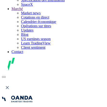
Spécification des instruments
SpaceX
Marché
Market news
Cotations en direct
Calendrier économique
Opérations sur titres
Updates
Blog
US earnings season
Learn TradingView
Client sentiment
Contact