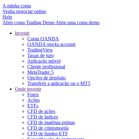
A minha conta
Venha negociar online
Help
Abrir conta
Trading
Demo
Abrir uma conta demo
Investir
Conta OANDA
OANDA stocks account
TradingView
Taxas de juro
Aplicação móvel
Cliente profissional
MetaTrader 5
Opções de depósito
Transferir a aplicação ou o MT5
Onde investir
Forex
Ações
ETFs
CFD de ações
CFD de índices
CFD de matérias-primas
CFD de criptomoeda
CFD de fundos ETF