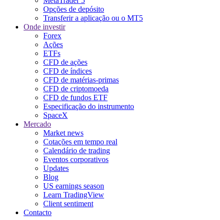
MetaTrader 5
Opções de depósito
Transferir a aplicação ou o MT5
Onde investir
Forex
Ações
ETFs
CFD de ações
CFD de índices
CFD de matérias-primas
CFD de criptomoeda
CFD de fundos ETF
Especificação do instrumento
SpaceX
Mercado
Market news
Cotações em tempo real
Calendário de trading
Eventos corporativos
Updates
Blog
US earnings season
Learn TradingView
Client sentiment
Contacto