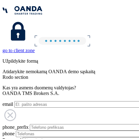
go to client zone
Užpildykite formą
Atidarykite nemokamą OANDA demo sąskaitą
Rodo section
Kas yra asmens duomenų valdytojas?
OANDA TMS Brokers S.A.
email
phone_prefix
phone