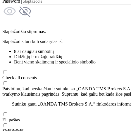
Password
Slaptažodžio stiprumas:
Slaptažodis turi būti sudarytas iš:
8 ar daugiau simbolių
Didžiųjų ir mažųjų raidžių
Bent vieno skaitmenų ir specialiojo simbolio
Check all consents
Patvirtinu, kad perskaičiau ir sutinku su „OANDA TMS Brokers S.A
tvarkymo klausimais pagrindas. Suprantu, kad galiu bet kada šios pasl
Sutinku gauti „OANDA TMS Brokers S.A.” rinkodaros informaciją 
El. paštas
SMS/MMS