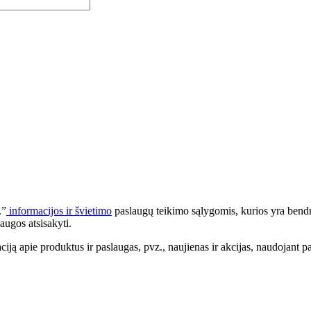
.”
informacijos ir švietimo
paslaugų teikimo sąlygomis, kurios yra bendr
augos atsisakyti.
apie produktus ir paslaugas, pvz., naujienas ir akcijas, naudojant pa