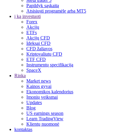
Meta trader 5
Papildyk sąskaitą
Atsisiųsti programėlę arba MT5
į ką investuoti
Forex
Akcijų
ETFs
Akcijų CFD
Ideksai CFD
CFD žaliavos
Kriptovaliutų CFD
ETF CFD
Instrumentų specifikacija
SpaceX
Rinka
Market news
Kainos gyvai
Ekonomikos kalendorius
Įmonių veiksmai
Updates
Blog
US earnings season
Learn TradingView
Klientų nuomonė
kontaktas