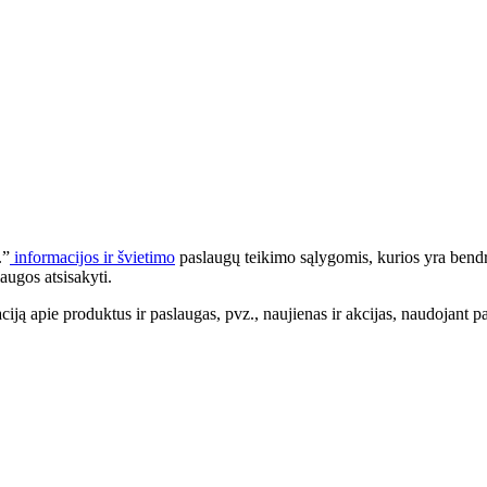
.”
informacijos ir švietimo
paslaugų teikimo sąlygomis, kurios yra bendr
augos atsisakyti.
apie produktus ir paslaugas, pvz., naujienas ir akcijas, naudojant pa