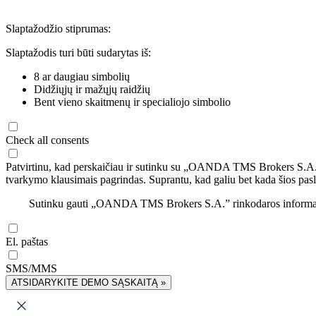
Slaptažodžio stiprumas:
Slaptažodis turi būti sudarytas iš:
8 ar daugiau simbolių
Didžiųjų ir mažųjų raidžių
Bent vieno skaitmenų ir specialiojo simbolio
Check all consents
Patvirtinu, kad perskaičiau ir sutinku su „OANDA TMS Brokers S.A
tvarkymo klausimais pagrindas. Suprantu, kad galiu bet kada šios pasl
Sutinku gauti „OANDA TMS Brokers S.A.” rinkodaros informaciją 
El. paštas
SMS/MMS
ATSIDARYKITE DEMO SĄSKAITĄ »