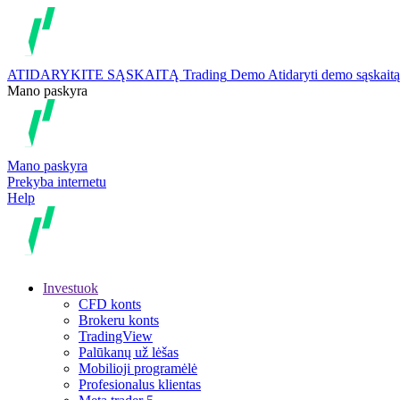
ATIDARYKITE SĄSKAITĄ
Trading
Demo
Atidaryti demo sąskaitą
Mano paskyra
Mano paskyra
Prekyba internetu
Help
Investuok
CFD konts
Brokeru konts
TradingView
Palūkanų už lėšas
Mobilioji programėlė
Profesionalus klientas