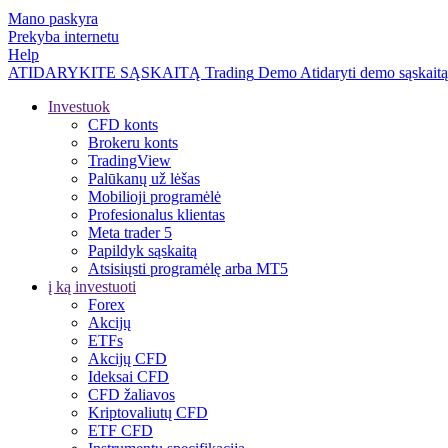
Mano paskyra
Prekyba internetu
Help
ATIDARYKITE SĄSKAITĄ
Trading
Demo
Atidaryti demo sąskaitą
Investuok
CFD konts
Brokeru konts
TradingView
Palūkanų už lėšas
Mobilioji programėlė
Profesionalus klientas
Meta trader 5
Papildyk sąskaitą
Atsisiųsti programėlę arba MT5
į ką investuoti
Forex
Akcijų
ETFs
Akcijų CFD
Ideksai CFD
CFD žaliavos
Kriptovaliutų CFD
ETF CFD