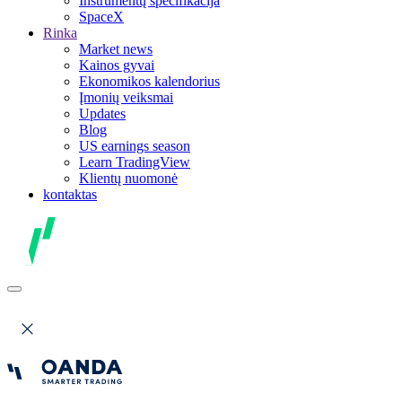
Instrumentų specifikacija
SpaceX
Rinka
Market news
Kainos gyvai
Ekonomikos kalendorius
Įmonių veiksmai
Updates
Blog
US earnings season
Learn TradingView
Klientų nuomonė
kontaktas