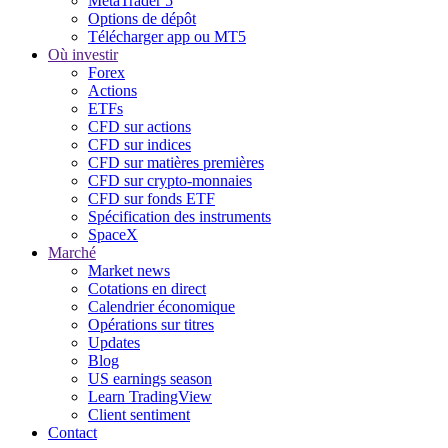
MetaTrader 5
Options de dépôt
Télécharger app ou MT5
Où investir
Forex
Actions
ETFs
CFD sur actions
CFD sur indices
CFD sur matières premières
CFD sur crypto-monnaies
CFD sur fonds ETF
Spécification des instruments
SpaceX
Marché
Market news
Cotations en direct
Calendrier économique
Opérations sur titres
Updates
Blog
US earnings season
Learn TradingView
Client sentiment
Contact