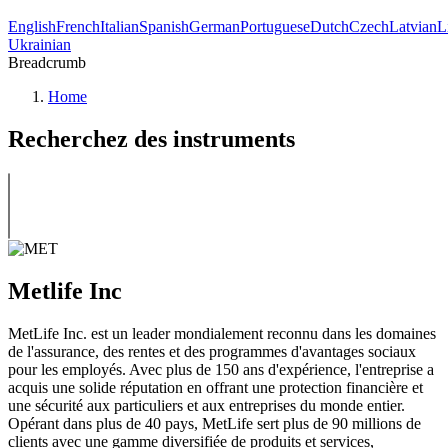
English
French
Italian
Spanish
German
Portuguese
Dutch
Czech
Latvian
L
Ukrainian
Breadcrumb
Home
Recherchez des instruments
Metlife Inc
MetLife Inc. est un leader mondialement reconnu dans les domaines
de l'assurance, des rentes et des programmes d'avantages sociaux
pour les employés. Avec plus de 150 ans d'expérience, l'entreprise a
acquis une solide réputation en offrant une protection financière et
une sécurité aux particuliers et aux entreprises du monde entier.
Opérant dans plus de 40 pays, MetLife sert plus de 90 millions de
clients avec une gamme diversifiée de produits et services,