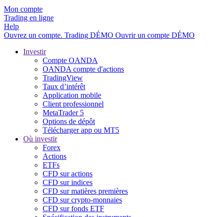
Mon compte
Trading en ligne
Help
Ouvrez un compte.
Trading
DÉMO
Ouvrir un compte DÉMO
Investir
Compte OANDA
OANDA compte d'actions
TradingView
Taux d’intérêt
Application mobile
Client professionnel
MetaTrader 5
Options de dépôt
Télécharger app ou MT5
Où investir
Forex
Actions
ETFs
CFD sur actions
CFD sur indices
CFD sur matières premières
CFD sur crypto-monnaies
CFD sur fonds ETF