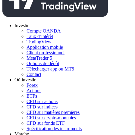
Investir
Compte OANDA
Taux d’intérêt
TradingView
Application mobile
Client professionnel
MetaTrader 5
Options de dépôt
Télécharger app ou MT5
Contact
Où investir
Forex
Actions
ETFs
CFD sur actions
CFD sur indices
CFD sur matières premières
CFD sur crypto-monnaies
CFD sur fonds ETF
Spécification des instruments
Marché