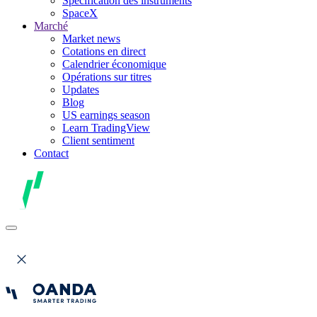
Spécification des instruments
SpaceX
Marché
Market news
Cotations en direct
Calendrier économique
Opérations sur titres
Updates
Blog
US earnings season
Learn TradingView
Client sentiment
Contact