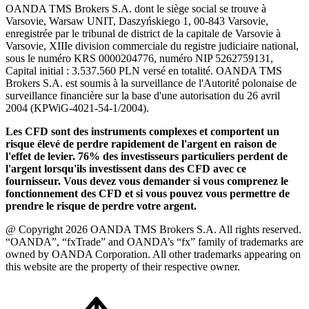
OANDA TMS Brokers S.A. dont le siège social se trouve à
Varsovie, Warsaw UNIT, Daszyńskiego 1, 00-843 Varsovie,
enregistrée par le tribunal de district de la capitale de Varsovie à
Varsovie, XIIIe division commerciale du registre judiciaire national,
sous le numéro KRS 0000204776, numéro NIP 5262759131,
Capital initial : 3.537.560 PLN versé en totalité. OANDA TMS
Brokers S.A. est soumis à la surveillance de l'Autorité polonaise de
surveillance financière sur la base d'une autorisation du 26 avril
2004 (KPWiG-4021-54-1/2004).
Les CFD sont des instruments complexes et comportent un
risque élevé de perdre rapidement de l'argent en raison de
l'effet de levier. 76% des investisseurs particuliers perdent de
l'argent lorsqu'ils investissent dans des CFD avec ce
fournisseur. Vous devez vous demander si vous comprenez le
fonctionnement des CFD et si vous pouvez vous permettre de
prendre le risque de perdre votre argent.
@ Copyright 2026 OANDA TMS Brokers S.A. All rights reserved.
“OANDA”, “fxTrade” and OANDA’s “fx” family of trademarks are
owned by OANDA Corporation. All other trademarks appearing on
this website are the property of their respective owner.