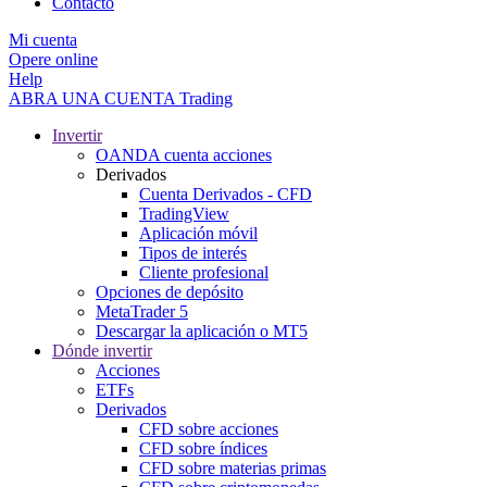
Contacto
Mi cuenta
Opere online
Help
ABRA UNA CUENTA
Trading
Invertir
OANDA cuenta acciones
Derivados
Cuenta Derivados - CFD
TradingView
Aplicación móvil
Tipos de interés
Cliente profesional
Opciones de depósito
MetaTrader 5
Descargar la aplicación o MT5
Dónde invertir
Acciones
ETFs
Derivados
CFD sobre acciones
CFD sobre índices
CFD sobre materias primas