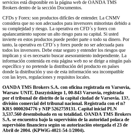
servicios está disponible en la página web de OANDA TMS
Brokers dentro de la sección Documentos.
CFDs y Forex: son productos difíciles de entender. La CNMV
considera que no son adecuados para inversores minoristas debido a
su complejidad y riesgo. La operativa en CFD´s y forex con
apalancamiento supone un alto riesgo para su capital. Si usted
invierte en estos productos puede perder parte o todo su dinero. Por
tanto, la operativa en CFD´s y forex puede no ser adecuada para
todos los inversores. Debe estar seguro y entender los riesgos que
implican y si es necesario buscar asesoramiento independiente. La
información contenida en esta página web no se dirige a ningún país
específico y no pretende la distribución del producto en países
donde la distribución y uso de esta información sea incompatible
con las leyes, regulaciones y requisitos locales.
OANDA TMS Brokers S.A. con oficina registrada en Varsovia,
Warsaw UNIT, Daszyńskiego 1, 00-843 Varsovia, registrada
por el tribunal de distrito de la capital ciudad de Varsovia. 13?,
división comercial del tribunal nacional. Registrada con el n?
KRS 0000204776 y NIP 5262759131. Capital inicial PLN
3,537.560 desembolsado en su totalidad. OANDA TMS Brokers
S.A. se encuentra bajo la supervisión de la autoridad polaca de
supervisión financiera según su autorización otorgada el 23 de
Abril de 2004. (KPWiG-4021-54-1/2004).