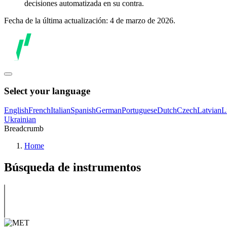
decisiones automatizada en su contra.
Fecha de la última actualización: 4 de marzo de 2026.
Select your language
English
French
Italian
Spanish
German
Portuguese
Dutch
Czech
Latvian
L
Ukrainian
Breadcrumb
Home
Búsqueda de instrumentos