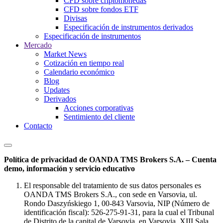
CFD sobre criptomonedas
CFD sobre fondos ETF
Divisas
Especificación de instrumentos derivados
Especificación de instrumentos
Mercado
Market News
Cotización en tiempo real
Calendario económico
Blog
Updates
Derivados
Acciones corporativas
Sentimiento del cliente
Contacto
Política de privacidad de OANDA TMS Brokers S.A. – Cuenta
demo, información y servicio educativo
El responsable del tratamiento de sus datos personales es
OANDA TMS Brokers S.A., con sede en Varsovia, ul.
Rondo Daszyńskiego 1, 00-843 Varsovia, NIP (Número de
identificación fiscal): 526-275-91-31, para la cual el Tribunal
de Distrito de la capital de Varsovia, en Varsovia, XIII Sala