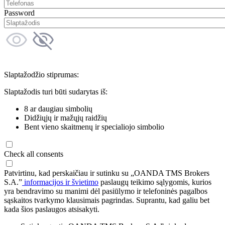
Password
Slaptažodžio stiprumas:
Slaptažodis turi būti sudarytas iš:
8 ar daugiau simbolių
Didžiųjų ir mažųjų raidžių
Bent vieno skaitmenų ir specialiojo simbolio
Check all consents
Patvirtinu, kad perskaičiau ir sutinku su „OANDA TMS Brokers
S.A.”
informacijos ir švietimo
paslaugų teikimo sąlygomis, kurios
yra bendravimo su manimi dėl pasiūlymo ir telefoninės pagalbos
sąskaitos tvarkymo klausimais pagrindas. Suprantu, kad galiu bet
kada šios paslaugos atsisakyti.