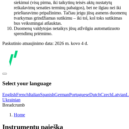
siekimui (visų pirma, iki taikytinų teisės aktų nustatytų
reikalavimų senaties terminų pabaigos), bet ne ilgiau nei iki
prieštaravimo pripažinimo. Tačiau jeigu jūsų asmens duomenų
tvarkymas grindžiamas sutikimu – iki tol, kol toks sutikimas
bus veiksmingai atšauktas.
Duomenų valdytojas netaikys jūsų atžvilgiu automatizuoto
sprendimų priėmimo.
Paskutinio atnaujinimo data: 2026 m. kovo 4 d.
Select your language
English
French
Italian
Spanish
German
Portuguese
Dutch
Czech
Latvian
L
Ukrainian
Breadcrumb
Home
Instrumentų paieška