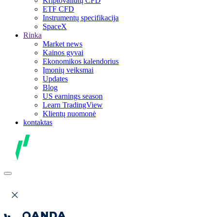
Kriptovaliutų CFD
ETF CFD
Instrumentų specifikacija
SpaceX
Rinka
Market news
Kainos gyvai
Ekonomikos kalendorius
Įmonių veiksmai
Updates
Blog
US earnings season
Learn TradingView
Klientų nuomonė
kontaktas