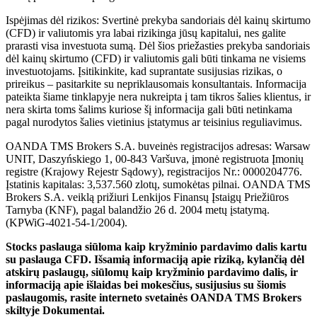
Ispėjimas dėl rizikos: Svertinė prekyba sandoriais dėl kainų skirtumo
(CFD) ir valiutomis yra labai rizikinga jūsų kapitalui, nes galite
prarasti visa investuota sumą. Dėl šios priežasties prekyba sandoriais
dėl kainų skirtumo (CFD) ir valiutomis gali būti tinkama ne visiems
investuotojams. Įsitikinkite, kad suprantate susijusias rizikas, o
prireikus – pasitarkite su nepriklausomais konsultantais. Informacija
pateikta šiame tinklapyje nera nukreipta į tam tikros šalies klientus, ir
nera skirta toms šalims kuriose šį informacija gali būti netinkama
pagal nurodytos šalies vietinius įstatymus ar teisinius reguliavimus.
OANDA TMS Brokers S.A. buveinės registracijos adresas: Warsaw
UNIT, Daszyńskiego 1, 00-843 Varšuva, įmonė registruota Įmonių
registre (Krajowy Rejestr Sądowy), registracijos Nr.: 0000204776.
Įstatinis kapitalas: 3,537.560 zlotų, sumokėtas pilnai. OANDA TMS
Brokers S.A. veiklą prižiuri Lenkijos Finansų Įstaigų Priežiūros
Tarnyba (KNF), pagal balandžio 26 d. 2004 metų įstatymą.
(KPWiG-4021-54-1/2004).
Stocks paslauga siūloma kaip kryžminio pardavimo dalis kartu
su paslauga CFD. Išsamią informaciją apie riziką, kylančią dėl
atskirų paslaugų, siūlomų kaip kryžminio pardavimo dalis, ir
informaciją apie išlaidas bei mokesčius, susijusius su šiomis
paslaugomis, rasite interneto svetainės OANDA TMS Brokers
skiltyje Dokumentai.