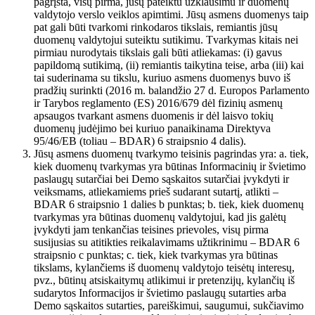
pagrįsta, visų pirma, jūsų pateiktu užklausimu ir duomenų
valdytojo verslo veiklos apimtimi. Jūsų asmens duomenys taip
pat gali būti tvarkomi rinkodaros tikslais, remiantis jūsų
duomenų valdytojui suteiktu sutikimu. Tvarkymas kitais nei
pirmiau nurodytais tikslais gali būti atliekamas: (i) gavus
papildomą sutikimą, (ii) remiantis taikytina teise, arba (iii) kai
tai suderinama su tikslu, kuriuo asmens duomenys buvo iš
pradžių surinkti (2016 m. balandžio 27 d. Europos Parlamento
ir Tarybos reglamento (ES) 2016/679 dėl fizinių asmenų
apsaugos tvarkant asmens duomenis ir dėl laisvo tokių
duomenų judėjimo bei kuriuo panaikinama Direktyva
95/46/EB (toliau – BDAR) 6 straipsnio 4 dalis).
Jūsų asmens duomenų tvarkymo teisinis pagrindas yra: a. tiek,
kiek duomenų tvarkymas yra būtinas Informacinių ir švietimo
paslaugų sutarčiai bei Demo sąskaitos sutarčiai įvykdyti ir
veiksmams, atliekamiems prieš sudarant sutartį, atlikti –
BDAR 6 straipsnio 1 dalies b punktas; b. tiek, kiek duomenų
tvarkymas yra būtinas duomenų valdytojui, kad jis galėtų
įvykdyti jam tenkančias teisines prievoles, visų pirma
susijusias su atitikties reikalavimams užtikrinimu – BDAR 6
straipsnio c punktas; c. tiek, kiek tvarkymas yra būtinas
tikslams, kylančiems iš duomenų valdytojo teisėtų interesų,
pvz., būtinų atsiskaitymų atlikimui ir pretenzijų, kylančių iš
sudarytos Informacijos ir švietimo paslaugų sutarties arba
Demo sąskaitos sutarties, pareiškimui, saugumui, sukčiavimo