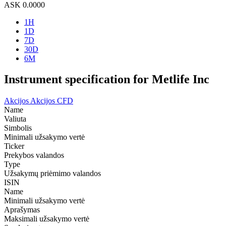
ASK
0.0000
1H
1D
7D
30D
6M
Instrument specification for Metlife Inc
Akcijos
Akcijos CFD
Name
Valiuta
Simbolis
Minimali užsakymo vertė
Ticker
Prekybos valandos
Type
Užsakymų priėmimo valandos
ISIN
Name
Minimali užsakymo vertė
Aprašymas
Maksimali užsakymo vertė