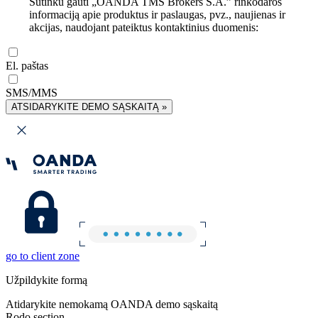
Sutinku gauti „OANDA TMS Brokers S.A.” rinkodaros
informaciją apie produktus ir paslaugas, pvz., naujienas ir
akcijas, naudojant pateiktus kontaktinius duomenis:
El. paštas
SMS/MMS
ATSIDARYKITE DEMO SĄSKAITĄ »
go to client zone
Užpildykite formą
Atidarykite nemokamą OANDA demo sąskaitą
Rodo section