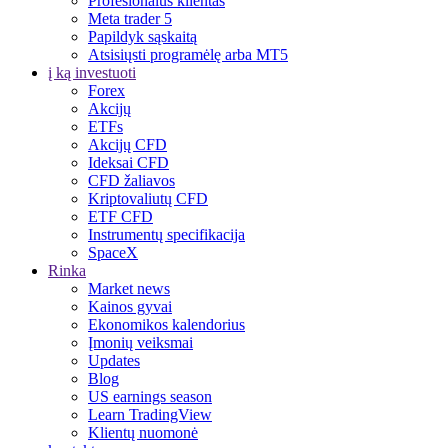
Profesionalus klientas
Meta trader 5
Papildyk sąskaitą
Atsisiųsti programėlę arba MT5
į ką investuoti
Forex
Akcijų
ETFs
Akcijų CFD
Ideksai CFD
CFD žaliavos
Kriptovaliutų CFD
ETF CFD
Instrumentų specifikacija
SpaceX
Rinka
Market news
Kainos gyvai
Ekonomikos kalendorius
Įmonių veiksmai
Updates
Blog
US earnings season
Learn TradingView
Klientų nuomonė