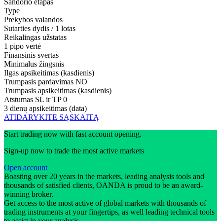
Sandorio etapas
Type
Prekybos valandos
Sutarties dydis / 1 lotas
Reikalingas užstatas
1 pipo vertė
Finansinis svertas
Minimalus žingsnis
Ilgas apsikeitimas (kasdienis)
Trumpasis pardavimas
NO
Trumpasis apsikeitimas (kasdienis)
Atstumas SL ir TP
0
3 dienų apsikeitimas (data)
ATIDARYKITE SĄSKAITĄ
Start trading now with fast account opening.
Sign-up now to trade the most active markets
Open account
Boasting over 20 years in the markets, leading analysis tools and
thousands of satisfied clients, OANDA is proud to be an award-
winning broker.
Get access to the most active of global markets with thousands of
trading instruments at your fingertips, as well leading technical tools
to assist in your analysis.