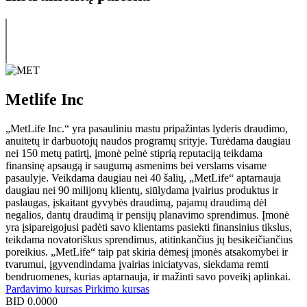
Metlife Inc
„MetLife Inc.“ yra pasauliniu mastu pripažintas lyderis draudimo,
anuitetų ir darbuotojų naudos programų srityje. Turėdama daugiau
nei 150 metų patirtį, įmonė pelnė stiprią reputaciją teikdama
finansinę apsaugą ir saugumą asmenims bei verslams visame
pasaulyje. Veikdama daugiau nei 40 šalių, „MetLife“ aptarnauja
daugiau nei 90 milijonų klientų, siūlydama įvairius produktus ir
paslaugas, įskaitant gyvybės draudimą, pajamų draudimą dėl
negalios, dantų draudimą ir pensijų planavimo sprendimus. Įmonė
yra įsipareigojusi padėti savo klientams pasiekti finansinius tikslus,
teikdama novatoriškus sprendimus, atitinkančius jų besikeičiančius
poreikius. „MetLife“ taip pat skiria dėmesį įmonės atsakomybei ir
tvarumui, įgyvendindama įvairias iniciatyvas, siekdama remti
bendruomenes, kurias aptarnauja, ir mažinti savo poveikį aplinkai.
Pardavimo kursas
Pirkimo kursas
BID
0.0000