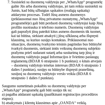
Susisiekti su duomenų valdytoju per „WhatsApp“ programėlę
galite Jūs arba duomenų valdytojas, jei tam reikia susisiekti su
Jumis, kad būtų užbaigtas sąskaitos (realiąją sąskaitą)
atidarymo procesas. Todėl Jūsų asmens duomenys
(priklausomai nuo Jūsų privatumo nustatymų „WhatsApp“
programėlėje) gali būti perduoti duomenų valdytojui kaip Jūsų
profilio nuotrauka ir telefono numeris. Duomenų valdytojas
gali paprašyti jūsų pateikti kitus asmens duomenis tik tuomet,
kai tai būtina, siekiant atsakyti į jūsų užklausą arba išspręsti
klausimą, su kuriuo susijęs kontaktas. Priklausomai nuo
situacijos, duomenų tvarkymo teisinis pagrindas bus būtinybė
tvarkyti duomenis, siekiant imtis veiksmų duomenų subjekto
prašymu prieš sudarant sutartį arba susitarimą tarp jūsų ir
duomenų valdytojo pagal Informacijos ir švietimo paslaugų
reglamentą (BDAR 6 straipsnio 1 b punktas); o kitais atvejais
– duomenų valdytojo teisėtas interesas (BDAR 6 straipsnio 1
dalies f punktas), susijęs su būtinybe išspręsti pranešimą,
susijusį su duomenų valdytojo verslo veikla (BDAR 6
straipsnio 1 dalies f punktas).
Saugumo sumetimais pokalbis su duomenų valdytoju per
„WhatsApp“ programėlę gali būti susijęs tik su:
a) pagalba atidarant sąskaitą (paaiškinant registracijos procedūros
etapus);
b) atsakymais į klientų klausimus apie „OANDA“ veiklą.