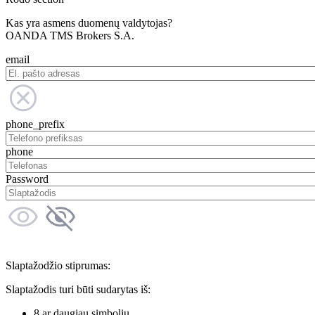
Kas yra asmens duomenų valdytojas?
OANDA TMS Brokers S.A.
email
phone_prefix
phone
Password
Slaptažodžio stiprumas:
Slaptažodis turi būti sudarytas iš:
8 ar daugiau simbolių