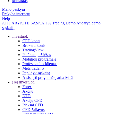
kontaktas
Mano paskyra
Prekyba internetu
Help
ATIDARYKITE SĄSKAITĄ
Trading
Demo
Atidaryti demo
sąskaitą
Investuok
CFD konts
Brokeru konts
TradingView
Palūkanų už lėšas
Mobilioji programėlė
Profesionalus klientas
Meta trader 5
Papildyk sąskaitą
Atsisiųsti programėlę arba MT5
į ką investuoti
Forex
Akcijų
ETFs
Akcijų CFD
Ideksai CFD
CFD žaliavos