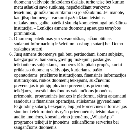
duomenų valdytojo rinkodaros tikslais, turite teisę bet kuriuo
metu atšaukti savo sutikimą, nepažeidžiant tvarkymo
teisėtumo, grindžiamo sutikimu iki jo atšaukimo. Jei manote,
kad jūsų duomenys tvarkomi pažeidžiant teisinius
reikalavimus, galite pateikti skundą kompetentingai priežiūros
institucijai – Lenkijos asmens duomenų apsaugos tarnybos
pirmininkui.
Duomenų pateikimas yra savanoriškas, tačiau būtinas
sudarant Informacinių ir švietimo paslaugų sutartį bei Demo
sąskaitos sutartį.
Jūsų asmens duomenys gali būti perduodami šioms subjektų
kategorijoms: bankams, greitųjų mokėjimų paslaugas
teikiantiems subjektams, įmonėms iš kapitalo grupės, kuriai
priklauso duomenų valdytojas, kurjeriams, pašto
operatoriams, priežiūros institucijoms, finansinės informacijos
institucijoms, rinkos duomenų teikėjams, sukčiavimo
prevencijos ir pinigų plovimo prevencijos priemonių
teikėjams, investicinius fondus valdančioms įmonėms,
priemonių, programinės įrangos ir platformų, skirtų aptarnauti
sandorius ir finansines operacijas, atliekamas įgyvendinant
Pagrindinę sutartį, tiekėjams, taip pat komercinės informacijos
siuntimui elektroninėmis ryšio priemonėmis, teisininkams,
audito įmonėms, konsultavimo įmonėms, „WhatsApp“
programos teikėjui ir įmonėms, teikiančioms serverius bei
saugančioms duomenis.