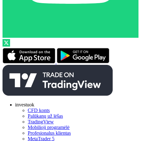
investuok
CFD konts
Palūkanų už lėšas
TradingView
Mobilioji programėlė
Profesionalus klientas
MetaTrader 5