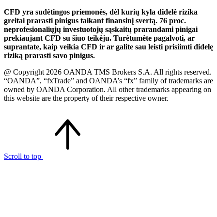
CFD yra sudėtingos priemonės, dėl kurių kyla didelė rizika
greitai prarasti pinigus taikant finansinį svertą. 76 proc.
neprofesionaliųjų investuotojų sąskaitų prarandami pinigai
prekiaujant CFD su šiuo teikėju. Turėtumėte pagalvoti, ar
suprantate, kaip veikia CFD ir ar galite sau leisti prisiimti didelę
riziką prarasti savo pinigus.
@ Copyright 2026 OANDA TMS Brokers S.A. All rights reserved.
“OANDA”, “fxTrade” and OANDA’s “fx” family of trademarks are
owned by OANDA Corporation. All other trademarks appearing on
this website are the property of their respective owner.
Scroll to top