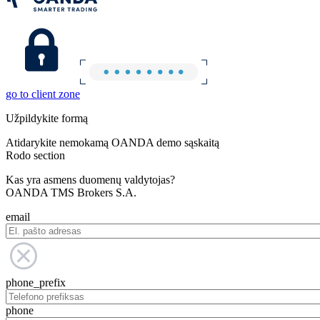
go to client zone
Užpildykite formą
Atidarykite nemokamą OANDA demo sąskaitą
Rodo section
Kas yra asmens duomenų valdytojas?
OANDA TMS Brokers S.A.
email
phone_prefix
phone