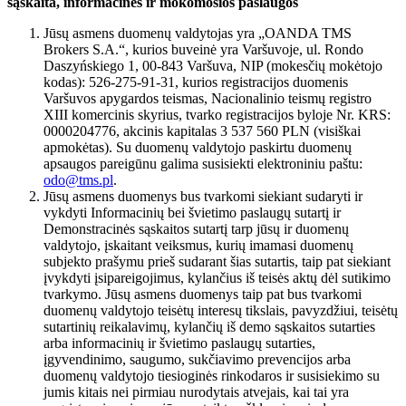
sąskaita, informacinės ir mokomosios paslaugos
Jūsų asmens duomenų valdytojas yra „OANDA TMS
Brokers S.A.“, kurios buveinė yra Varšuvoje, ul. Rondo
Daszyńskiego 1, 00-843 Varšuva, NIP (mokesčių mokėtojo
kodas): 526-275-91-31, kurios registracijos duomenis
Varšuvos apygardos teismas, Nacionalinio teismų registro
XIII komercinis skyrius, tvarko registracijos byloje Nr. KRS:
0000204776, akcinis kapitalas 3 537 560 PLN (visiškai
apmokėtas). Su duomenų valdytojo paskirtu duomenų
apsaugos pareigūnu galima susisiekti elektroniniu paštu:
odo@tms.pl
.
Jūsų asmens duomenys bus tvarkomi siekiant sudaryti ir
vykdyti Informacinių bei švietimo paslaugų sutartį ir
Demonstracinės sąskaitos sutartį tarp jūsų ir duomenų
valdytojo, įskaitant veiksmus, kurių imamasi duomenų
subjekto prašymu prieš sudarant šias sutartis, taip pat siekiant
įvykdyti įsipareigojimus, kylančius iš teisės aktų dėl sutikimo
tvarkymo. Jūsų asmens duomenys taip pat bus tvarkomi
duomenų valdytojo teisėtų interesų tikslais, pavyzdžiui, teisėtų
sutartinių reikalavimų, kylančių iš demo sąskaitos sutarties
arba informacinių ir švietimo paslaugų sutarties,
įgyvendinimo, saugumo, sukčiavimo prevencijos arba
duomenų valdytojo tiesioginės rinkodaros ir susisiekimo su
jumis kitais nei pirmiau nurodytais atvejais, kai tai yra