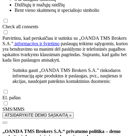
Didžiųjų ir mažųjų raidžių
Bent vieno skaitmenų ir specialiojo simbolio
Check all consents
Patvirtinu, kad perskaičiau ir sutinku su „OANDA TMS Brokers
S.A.”
informacijos ir švietimo
paslaugų teikimo sąlygomis, kurios
yra bendravimo su manimi dėl pasiūlymo ir telefoninės pagalbos
sąskaitos tvarkymo klausimais pagrindas. Suprantu, kad galiu bet
kada šios paslaugos atsisakyti.
Sutinku gauti „OANDA TMS Brokers S.A.” rinkodaros
informaciją apie produktus ir paslaugas, pvz., naujienas ir
akcijas, naudojant pateiktus kontaktinius duomenis:
El. paštas
SMS/MMS
ATSIDARYKITE DEMO SĄSKAITĄ »
„OANDA TMS Brokers S.A.“ privatumo politika – demo