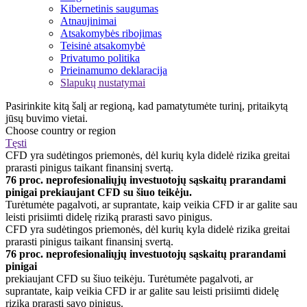
Kibernetinis saugumas
Atnaujinimai
Atsakomybės ribojimas
Teisinė atsakomybė
Privatumo politika
Prieinamumo deklaracija
Slapukų nustatymai
Pasirinkite kitą šalį ar regioną, kad pamatytumėte turinį, pritaikytą
jūsų buvimo vietai.
Choose country or region
Tęsti
CFD yra sudėtingos priemonės, dėl kurių kyla didelė rizika greitai
prarasti pinigus taikant finansinį svertą.
76 proc. neprofesionaliųjų investuotojų sąskaitų prarandami
pinigai prekiaujant CFD su šiuo teikėju.
Turėtumėte pagalvoti, ar suprantate, kaip veikia CFD ir ar galite sau
leisti prisiimti didelę riziką prarasti savo pinigus.
CFD yra sudėtingos priemonės, dėl kurių kyla didelė rizika greitai
prarasti pinigus taikant finansinį svertą.
76 proc. neprofesionaliųjų investuotojų sąskaitų prarandami
pinigai
prekiaujant CFD su šiuo teikėju. Turėtumėte pagalvoti, ar
suprantate, kaip veikia CFD ir ar galite sau leisti prisiimti didelę
riziką prarasti savo pinigus.