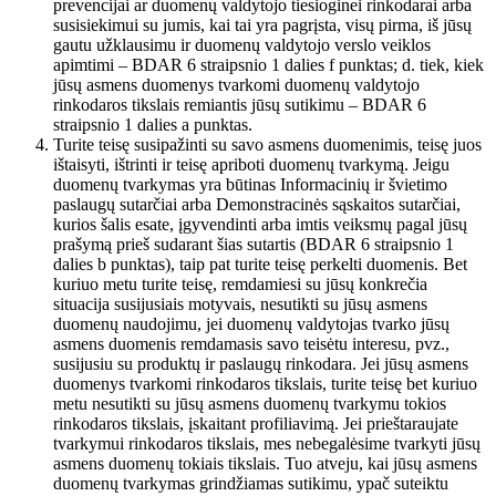
prevencijai ar duomenų valdytojo tiesioginei rinkodarai arba
susisiekimui su jumis, kai tai yra pagrįsta, visų pirma, iš jūsų
gautu užklausimu ir duomenų valdytojo verslo veiklos
apimtimi – BDAR 6 straipsnio 1 dalies f punktas; d. tiek, kiek
jūsų asmens duomenys tvarkomi duomenų valdytojo
rinkodaros tikslais remiantis jūsų sutikimu – BDAR 6
straipsnio 1 dalies a punktas.
Turite teisę susipažinti su savo asmens duomenimis, teisę juos
ištaisyti, ištrinti ir teisę apriboti duomenų tvarkymą. Jeigu
duomenų tvarkymas yra būtinas Informacinių ir švietimo
paslaugų sutarčiai arba Demonstracinės sąskaitos sutarčiai,
kurios šalis esate, įgyvendinti arba imtis veiksmų pagal jūsų
prašymą prieš sudarant šias sutartis (BDAR 6 straipsnio 1
dalies b punktas), taip pat turite teisę perkelti duomenis. Bet
kuriuo metu turite teisę, remdamiesi su jūsų konkrečia
situacija susijusiais motyvais, nesutikti su jūsų asmens
duomenų naudojimu, jei duomenų valdytojas tvarko jūsų
asmens duomenis remdamasis savo teisėtu interesu, pvz.,
susijusiu su produktų ir paslaugų rinkodara. Jei jūsų asmens
duomenys tvarkomi rinkodaros tikslais, turite teisę bet kuriuo
metu nesutikti su jūsų asmens duomenų tvarkymu tokios
rinkodaros tikslais, įskaitant profiliavimą. Jei prieštaraujate
tvarkymui rinkodaros tikslais, mes nebegalėsime tvarkyti jūsų
asmens duomenų tokiais tikslais. Tuo atveju, kai jūsų asmens
duomenų tvarkymas grindžiamas sutikimu, ypač suteiktu