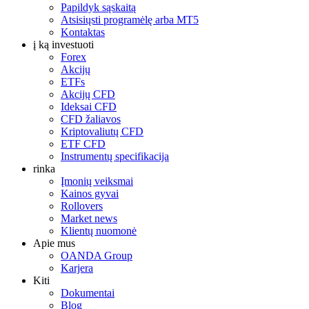
Papildyk sąskaitą
Atsisiųsti programėlę arba MT5
Kontaktas
į ką investuoti
Forex
Akcijų
ETFs
Akcijų CFD
Ideksai CFD
CFD žaliavos
Kriptovaliutų CFD
ETF CFD
Instrumentų specifikacija
rinka
Įmonių veiksmai
Kainos gyvai
Rollovers
Market news
Klientų nuomonė
Apie mus
OANDA Group
Karjera
Kiti
Dokumentai
Blog