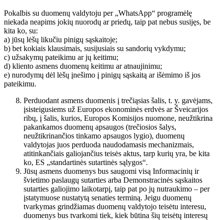
Pokalbis su duomenų valdytoju per „WhatsApp“ programėlę
niekada neapims jokių nuorodų ar priedų, taip pat nebus susijęs, be
kita ko, su:
a) jūsų lėšų likučiu pinigų sąskaitoje;
b) bet kokiais klausimais, susijusiais su sandorių vykdymu;
c) užsakymų pateikimu ar jų keitimu;
d) kliento asmens duomenų keitimu ar atnaujinimu;
e) nurodymų dėl lėšų įnešimo į pinigų sąskaitą ar išėmimo iš jos
pateikimu.
Perduodant asmens duomenis į trečiąsias šalis, t. y. gavėjams,
įsisteigusiems už Europos ekonominės erdvės ar Šveicarijos
ribų, į šalis, kurios, Europos Komisijos nuomone, neužtikrina
pakankamos duomenų apsaugos (trečiosios šalys,
neužtikrinančios tinkamo apsaugos lygio), duomenų
valdytojas juos perduoda naudodamasis mechanizmais,
atitinkančiais galiojančius teisės aktus, tarp kurių yra, be kita
ko, ES „standartinės sutartinės sąlygos“.
Jūsų asmens duomenys bus saugomi visą Informacinių ir
švietimo paslaugų sutarties arba Demonstracinės sąskaitos
sutarties galiojimo laikotarpį, taip pat po jų nutraukimo – per
įstatymuose nustatytą senaties terminą. Jeigu duomenų
tvarkymas grindžiamas duomenų valdytojo teisėtu interesu,
duomenys bus tvarkomi tiek, kiek būtina šių teisėtų interesų