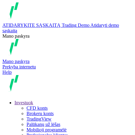
ATIDARYKITE SĄSKAITĄ
Trading
Demo
Atidaryti demo
sąskaitą
Mano paskyra
Mano paskyra
Prekyba internetu
Help
Investuok
CFD konts
Brokeru konts
TradingView
Palūkanų už lėšas
Mobilioji programėlė