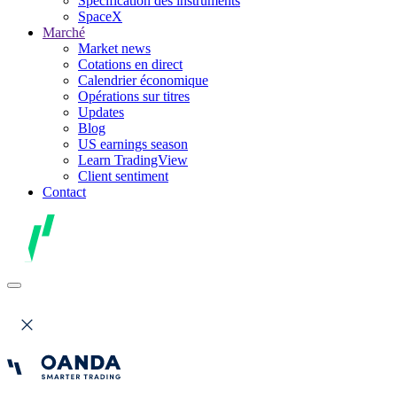
Spécification des instruments
SpaceX
Marché
Market news
Cotations en direct
Calendrier économique
Opérations sur titres
Updates
Blog
US earnings season
Learn TradingView
Client sentiment
Contact