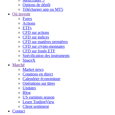
MetaTrader 5
Options de dépôt
Télécharger app ou MT5
Où investir
Forex
Actions
ETFs
CFD sur actions
CFD sur indices
CFD sur matières premières
CFD sur crypto-monnaies
CFD sur fonds ETF
Spécification des instruments
SpaceX
Marché
Market news
Cotations en direct
Calendrier économique
Opérations sur titres
Updates
Blog
US earnings season
Learn TradingView
Client sentiment
Contact