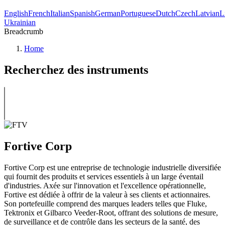
English
French
Italian
Spanish
German
Portuguese
Dutch
Czech
Latvian
L
Ukrainian
Breadcrumb
Home
Recherchez des instruments
Fortive Corp
Fortive Corp est une entreprise de technologie industrielle diversifiée
qui fournit des produits et services essentiels à un large éventail
d'industries. Axée sur l'innovation et l'excellence opérationnelle,
Fortive est dédiée à offrir de la valeur à ses clients et actionnaires.
Son portefeuille comprend des marques leaders telles que Fluke,
Tektronix et Gilbarco Veeder-Root, offrant des solutions de mesure,
de surveillance et de contrôle dans les secteurs de la santé, des