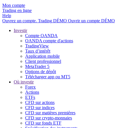
Mon compte
Trading en ligne
Help
Ouvrez un compte.
Trading
DÉMO
Ouvrir un compte DÉMO
Investir
Compte OANDA
OANDA compte d'actions
TradingView
Taux d’intérêt
Application mobile
Client professionnel
MetaTrader 5
Options de dépôt
Télécharger app ou MT5
Où investir
Forex
Actions
ETFs
CFD sur actions
CFD sur indices
CFD sur matières premières
CFD sur crypto-monnaies
CFD sur fonds ETF