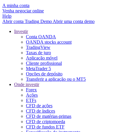
A minha conta
Venha negociar online
Help
Abrir conta
Trading
Demo
Abrir uma conta demo
Investir
Conta OANDA
OANDA stocks account
TradingView
Taxas de juro
Aplicação móvel
Cliente profissional
MetaTrader 5
Opções de depósito
Transferir a aplicação ou o MT5
Onde investir
Forex
Ações
ETFs
CFD de ações
CFD de índices
CFD de matérias-primas
CFD de criptomoeda
CFD de fundos ETF