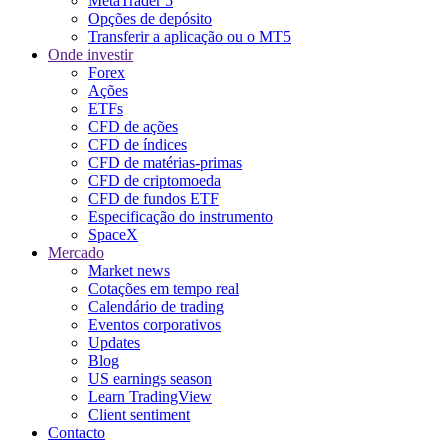
MetaTrader 5
Opções de depósito
Transferir a aplicação ou o MT5
Onde investir
Forex
Ações
ETFs
CFD de ações
CFD de índices
CFD de matérias-primas
CFD de criptomoeda
CFD de fundos ETF
Especificação do instrumento
SpaceX
Mercado
Market news
Cotações em tempo real
Calendário de trading
Eventos corporativos
Updates
Blog
US earnings season
Learn TradingView
Client sentiment
Contacto