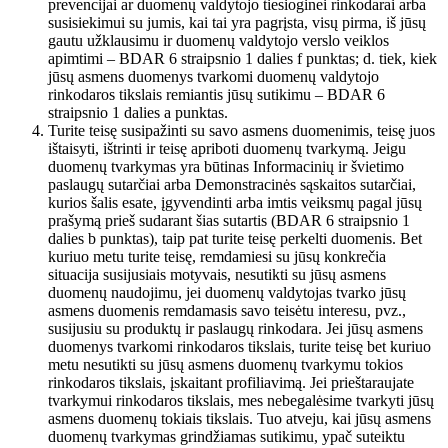
prevencijai ar duomenų valdytojo tiesioginei rinkodarai arba
susisiekimui su jumis, kai tai yra pagrįsta, visų pirma, iš jūsų
gautu užklausimu ir duomenų valdytojo verslo veiklos
apimtimi – BDAR 6 straipsnio 1 dalies f punktas; d. tiek, kiek
jūsų asmens duomenys tvarkomi duomenų valdytojo
rinkodaros tikslais remiantis jūsų sutikimu – BDAR 6
straipsnio 1 dalies a punktas.
Turite teisę susipažinti su savo asmens duomenimis, teisę juos
ištaisyti, ištrinti ir teisę apriboti duomenų tvarkymą. Jeigu
duomenų tvarkymas yra būtinas Informacinių ir švietimo
paslaugų sutarčiai arba Demonstracinės sąskaitos sutarčiai,
kurios šalis esate, įgyvendinti arba imtis veiksmų pagal jūsų
prašymą prieš sudarant šias sutartis (BDAR 6 straipsnio 1
dalies b punktas), taip pat turite teisę perkelti duomenis. Bet
kuriuo metu turite teisę, remdamiesi su jūsų konkrečia
situacija susijusiais motyvais, nesutikti su jūsų asmens
duomenų naudojimu, jei duomenų valdytojas tvarko jūsų
asmens duomenis remdamasis savo teisėtu interesu, pvz.,
susijusiu su produktų ir paslaugų rinkodara. Jei jūsų asmens
duomenys tvarkomi rinkodaros tikslais, turite teisę bet kuriuo
metu nesutikti su jūsų asmens duomenų tvarkymu tokios
rinkodaros tikslais, įskaitant profiliavimą. Jei prieštaraujate
tvarkymui rinkodaros tikslais, mes nebegalėsime tvarkyti jūsų
asmens duomenų tokiais tikslais. Tuo atveju, kai jūsų asmens
duomenų tvarkymas grindžiamas sutikimu, ypač suteiktu