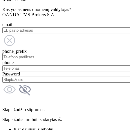
Kas yra asmens duomenų valdytojas?
OANDA TMS Brokers S.A.
email
phone_prefix
phone
Password
Slaptažodžio stiprumas:
Slaptažodis turi būti sudarytas iš:
8 ar daugiau simbolių