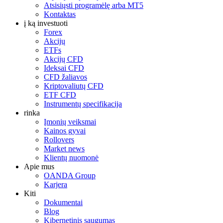
Atsisiųsti programėlę arba MT5
Kontaktas
į ką investuoti
Forex
Akcijų
ETFs
Akcijų CFD
Ideksai CFD
CFD žaliavos
Kriptovaliutų CFD
ETF CFD
Instrumentų specifikacija
rinka
Įmonių veiksmai
Kainos gyvai
Rollovers
Market news
Klientų nuomonė
Apie mus
OANDA Group
Karjera
Kiti
Dokumentai
Blog
Kibernetinis saugumas