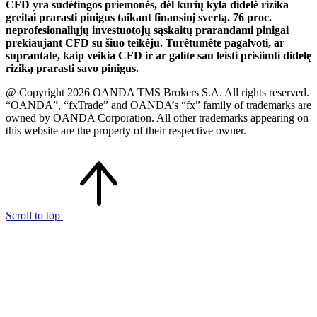
CFD yra sudėtingos priemonės, dėl kurių kyla didelė rizika
greitai prarasti pinigus taikant finansinį svertą. 76 proc.
neprofesionaliųjų investuotojų sąskaitų prarandami pinigai
prekiaujant CFD su šiuo teikėju. Turėtumėte pagalvoti, ar
suprantate, kaip veikia CFD ir ar galite sau leisti prisiimti didelę
riziką prarasti savo pinigus.
@ Copyright 2026 OANDA TMS Brokers S.A. All rights reserved.
“OANDA”, “fxTrade” and OANDA’s “fx” family of trademarks are
owned by OANDA Corporation. All other trademarks appearing on
this website are the property of their respective owner.
Scroll to top