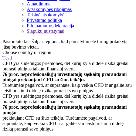
Atnaujinimai
Atsakomybės ribojimas
Teisinė atsakomybė
Privatumo politika
Prieinamumo deklaracija
Slapukų nustatymai
Pasirinkite kitą šalį ar regioną, kad pamatytumėte turinį, pritaikytą
jūsų buvimo vietai.
Choose country or region
Tęsti
CFD yra sudėtingos priemonės, dėl kurių kyla didelė rizika greitai
prarasti pinigus taikant finansinį svertą.
76 proc. neprofesionaliųjų investuotojų sąskaitų prarandami
pinigai prekiaujant CFD su šiuo teikėju.
Turėtumėte pagalvoti, ar suprantate, kaip veikia CFD ir ar galite sau
leisti prisiimti didelę riziką prarasti savo pinigus.
CFD yra sudėtingos priemonės, dėl kurių kyla didelė rizika greitai
prarasti pinigus taikant finansinį svertą.
76 proc. neprofesionaliųjų investuotojų sąskaitų prarandami
pinigai
prekiaujant CFD su šiuo teikėju. Turėtumėte pagalvoti, ar
suprantate, kaip veikia CFD ir ar galite sau leisti prisiimti didelę
riziką prarasti savo pinigus.