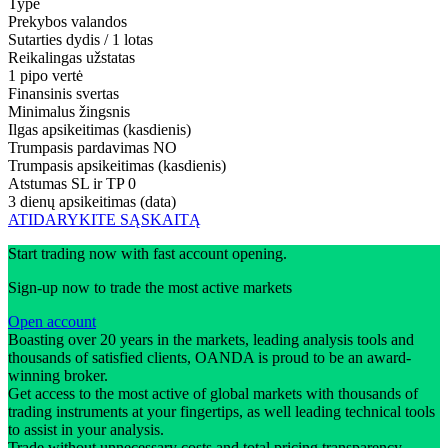
Type
Prekybos valandos
Sutarties dydis / 1 lotas
Reikalingas užstatas
1 pipo vertė
Finansinis svertas
Minimalus žingsnis
Ilgas apsikeitimas (kasdienis)
Trumpasis pardavimas
NO
Trumpasis apsikeitimas (kasdienis)
Atstumas SL ir TP
0
3 dienų apsikeitimas (data)
ATIDARYKITE SĄSKAITĄ
Start trading now with fast account opening.
Sign-up now to trade the most active markets
Open account
Boasting over 20 years in the markets, leading analysis tools and
thousands of satisfied clients, OANDA is proud to be an award-
winning broker.
Get access to the most active of global markets with thousands of
trading instruments at your fingertips, as well leading technical tools
to assist in your analysis.
Trade without unnecessary costs and total pricing transparency -