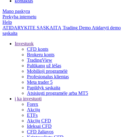
kontaktas
Mano paskyra
Prekyba internetu
Help
ATIDARYKITE SĄSKAITĄ
Trading
Demo
Atidaryti demo
sąskaitą
Investuok
CFD konts
Brokeru konts
TradingView
Palūkanų už lėšas
Mobilioji programėlė
Profesionalus klientas
Meta trader 5
Papildyk sąskaitą
Atsisiųsti programėlę arba MT5
į ką investuoti
Forex
Akcijų
ETFs
Akcijų CFD
Ideksai CFD
CFD žaliavos