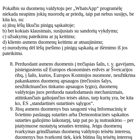
Pokalbis su duomenų valdytoju per „WhatsApp“ programėlę
niekada neapims jokių nuorodų ar priedų, taip pat nebus susijęs, be
kita ko, su:
a) jūsų lėšų likučiu pinigų sąskaitoje;
b) bet kokiais klausimais, susijusiais su sandorių vykdymu;
c) užsakymų pateikimu ar jų keitimu;
d) kliento asmens duomenų keitimu ar atnaujinimu;
e) nurodymų dėl lėšų įnešimo į pinigų sąskaitą ar išėmimo iš jos
pateikimu.
Perduodant asmens duomenis į trečiąsias šalis, t. y. gavėjams,
įsisteigusiems už Europos ekonominės erdvės ar Šveicarijos
ribų, į šalis, kurios, Europos Komisijos nuomone, neužtikrina
pakankamos duomenų apsaugos (trečiosios šalys,
neužtikrinančios tinkamo apsaugos lygio), duomenų
valdytojas juos perduoda naudodamasis mechanizmais,
atitinkančiais galiojančius teisės aktus, tarp kurių yra, be kita
ko, ES „standartinės sutartinės sąlygos“.
Jūsų asmens duomenys bus saugomi visą Informacinių ir
švietimo paslaugų sutarties arba Demonstracinės sąskaitos
sutarties galiojimo laikotarpį, taip pat po jų nutraukimo – per
įstatymuose nustatytą senaties terminą. Jeigu duomenų
tvarkymas grindžiamas duomenų valdytojo teisėtu interesu,
duomenys bus tvarkomi tiek, kiek būtina šių teisėtų interesų