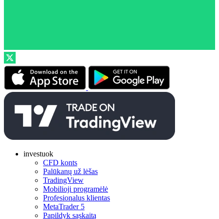
investuok
CFD konts
Palūkanų už lėšas
TradingView
Mobilioji programėlė
Profesionalus klientas
MetaTrader 5
Papildyk sąskaitą