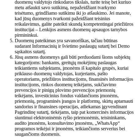
duomenų valdytojo rinkodaros tikslais, turite teisę bet kuriuo
metu atšaukti savo sutikimą, nepažeidžiant tvarkymo
teisėtumo, grindžiamo sutikimu iki jo atšaukimo. Jei manote,
kad jūsų duomenys tvarkomi pažeidžiant teisinius
reikalavimus, galite pateikti skundą kompetentingai priežiūros
institucijai – Lenkijos asmens duomenų apsaugos tarnybos
pirmininkui.
Duomenų pateikimas yra savanoriškas, tačiau būtinas
sudarant Informacinių ir švietimo paslaugų sutartį bei Demo
sąskaitos sutartį.
Jūsų asmens duomenys gali būti perduodami šioms subjektų
kategorijoms: bankams, greitųjų mokėjimų paslaugas
teikiantiems subjektams, įmonėms iš kapitalo grupės, kuriai
priklauso duomenų valdytojas, kurjeriams, pašto
operatoriams, priežiūros institucijoms, finansinės informacijos
institucijoms, rinkos duomenų teikėjams, sukčiavimo
prevencijos ir pinigų plovimo prevencijos priemonių
teikėjams, investicinius fondus valdančioms įmonėms,
priemonių, programinės įrangos ir platformų, skirtų aptarnauti
sandorius ir finansines operacijas, atliekamas įgyvendinant
Pagrindinę sutartį, tiekėjams, taip pat komercinės informacijos
siuntimui elektroninėmis ryšio priemonėmis, teisininkams,
audito įmonėms, konsultavimo įmonėms, „WhatsApp“
programos teikėjui ir įmonėms, teikiančioms serverius bei
saugančioms duomenis.