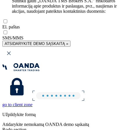
Sutinku gauti „OANDA TMS Brokers S.A.” rinkodaros
informaciją apie produktus ir paslaugas, pvz., naujienas ir
akcijas, naudojant pateiktus kontaktinius duomenis:
El. paštas
SMS/MMS
ATSIDARYKITE DEMO SĄSKAITĄ »
go to client zone
Užpildykite formą
Atidarykite nemokamą OANDA demo sąskaitą
Rodo section