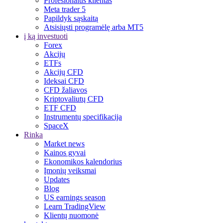
Profesionalus klientas
Meta trader 5
Papildyk sąskaitą
Atsisiųsti programėlę arba MT5
į ką investuoti
Forex
Akcijų
ETFs
Akcijų CFD
Ideksai CFD
CFD žaliavos
Kriptovaliutų CFD
ETF CFD
Instrumentų specifikacija
SpaceX
Rinka
Market news
Kainos gyvai
Ekonomikos kalendorius
Įmonių veiksmai
Updates
Blog
US earnings season
Learn TradingView
Klientų nuomonė