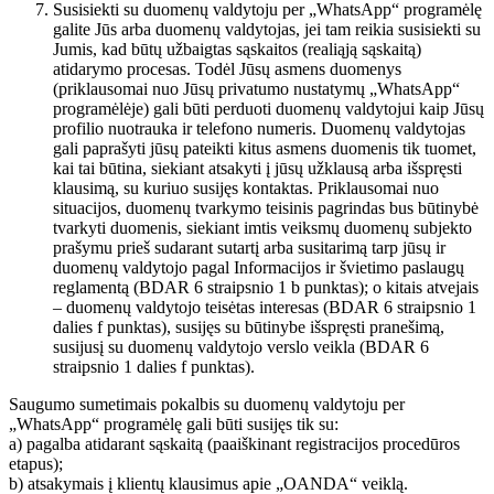
Susisiekti su duomenų valdytoju per „WhatsApp“ programėlę
galite Jūs arba duomenų valdytojas, jei tam reikia susisiekti su
Jumis, kad būtų užbaigtas sąskaitos (realiąją sąskaitą)
atidarymo procesas. Todėl Jūsų asmens duomenys
(priklausomai nuo Jūsų privatumo nustatymų „WhatsApp“
programėlėje) gali būti perduoti duomenų valdytojui kaip Jūsų
profilio nuotrauka ir telefono numeris. Duomenų valdytojas
gali paprašyti jūsų pateikti kitus asmens duomenis tik tuomet,
kai tai būtina, siekiant atsakyti į jūsų užklausą arba išspręsti
klausimą, su kuriuo susijęs kontaktas. Priklausomai nuo
situacijos, duomenų tvarkymo teisinis pagrindas bus būtinybė
tvarkyti duomenis, siekiant imtis veiksmų duomenų subjekto
prašymu prieš sudarant sutartį arba susitarimą tarp jūsų ir
duomenų valdytojo pagal Informacijos ir švietimo paslaugų
reglamentą (BDAR 6 straipsnio 1 b punktas); o kitais atvejais
– duomenų valdytojo teisėtas interesas (BDAR 6 straipsnio 1
dalies f punktas), susijęs su būtinybe išspręsti pranešimą,
susijusį su duomenų valdytojo verslo veikla (BDAR 6
straipsnio 1 dalies f punktas).
Saugumo sumetimais pokalbis su duomenų valdytoju per
„WhatsApp“ programėlę gali būti susijęs tik su:
a) pagalba atidarant sąskaitą (paaiškinant registracijos procedūros
etapus);
b) atsakymais į klientų klausimus apie „OANDA“ veiklą.