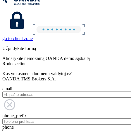
go to client zone
Užpildykite formą
Atidarykite nemokamą OANDA demo sąskaitą
Rodo section
Kas yra asmens duomenų valdytojas?
OANDA TMS Brokers S.A.
email
phone_prefix
phone