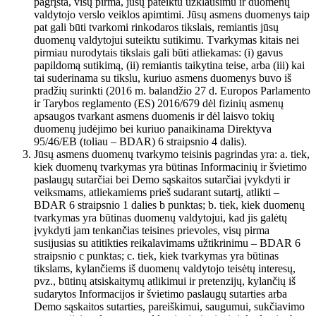
pagrįsta, visų pirma, jūsų pateiktu užklausimu ir duomenų
valdytojo verslo veiklos apimtimi. Jūsų asmens duomenys taip
pat gali būti tvarkomi rinkodaros tikslais, remiantis jūsų
duomenų valdytojui suteiktu sutikimu. Tvarkymas kitais nei
pirmiau nurodytais tikslais gali būti atliekamas: (i) gavus
papildomą sutikimą, (ii) remiantis taikytina teise, arba (iii) kai
tai suderinama su tikslu, kuriuo asmens duomenys buvo iš
pradžių surinkti (2016 m. balandžio 27 d. Europos Parlamento
ir Tarybos reglamento (ES) 2016/679 dėl fizinių asmenų
apsaugos tvarkant asmens duomenis ir dėl laisvo tokių
duomenų judėjimo bei kuriuo panaikinama Direktyva
95/46/EB (toliau – BDAR) 6 straipsnio 4 dalis).
Jūsų asmens duomenų tvarkymo teisinis pagrindas yra: a. tiek,
kiek duomenų tvarkymas yra būtinas Informacinių ir švietimo
paslaugų sutarčiai bei Demo sąskaitos sutarčiai įvykdyti ir
veiksmams, atliekamiems prieš sudarant sutartį, atlikti –
BDAR 6 straipsnio 1 dalies b punktas; b. tiek, kiek duomenų
tvarkymas yra būtinas duomenų valdytojui, kad jis galėtų
įvykdyti jam tenkančias teisines prievoles, visų pirma
susijusias su atitikties reikalavimams užtikrinimu – BDAR 6
straipsnio c punktas; c. tiek, kiek tvarkymas yra būtinas
tikslams, kylančiems iš duomenų valdytojo teisėtų interesų,
pvz., būtinų atsiskaitymų atlikimui ir pretenzijų, kylančių iš
sudarytos Informacijos ir švietimo paslaugų sutarties arba
Demo sąskaitos sutarties, pareiškimui, saugumui, sukčiavimo