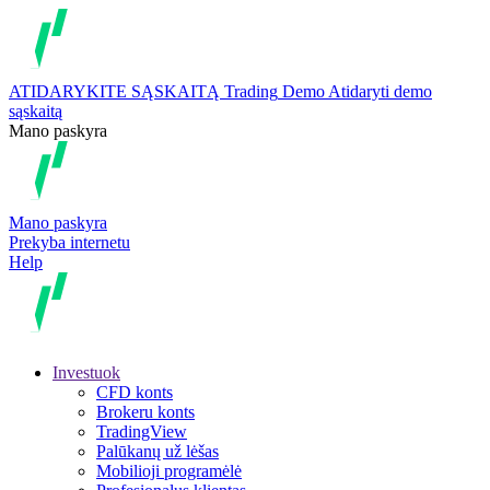
ATIDARYKITE SĄSKAITĄ
Trading
Demo
Atidaryti demo
sąskaitą
Mano paskyra
Mano paskyra
Prekyba internetu
Help
Investuok
CFD konts
Brokeru konts
TradingView
Palūkanų už lėšas
Mobilioji programėlė