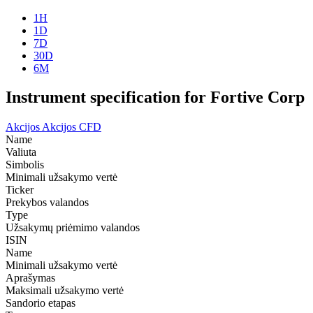
1H
1D
7D
30D
6M
Instrument specification for Fortive Corp
Akcijos
Akcijos CFD
Name
Valiuta
Simbolis
Minimali užsakymo vertė
Ticker
Prekybos valandos
Type
Užsakymų priėmimo valandos
ISIN
Name
Minimali užsakymo vertė
Aprašymas
Maksimali užsakymo vertė
Sandorio etapas