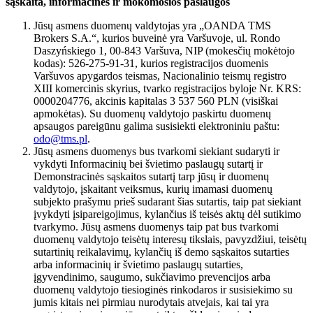
sąskaita, informacinės ir mokomosios paslaugos
Jūsų asmens duomenų valdytojas yra „OANDA TMS
Brokers S.A.“, kurios buveinė yra Varšuvoje, ul. Rondo
Daszyńskiego 1, 00-843 Varšuva, NIP (mokesčių mokėtojo
kodas): 526-275-91-31, kurios registracijos duomenis
Varšuvos apygardos teismas, Nacionalinio teismų registro
XIII komercinis skyrius, tvarko registracijos byloje Nr. KRS:
0000204776, akcinis kapitalas 3 537 560 PLN (visiškai
apmokėtas). Su duomenų valdytojo paskirtu duomenų
apsaugos pareigūnu galima susisiekti elektroniniu paštu:
odo@tms.pl
.
Jūsų asmens duomenys bus tvarkomi siekiant sudaryti ir
vykdyti Informacinių bei švietimo paslaugų sutartį ir
Demonstracinės sąskaitos sutartį tarp jūsų ir duomenų
valdytojo, įskaitant veiksmus, kurių imamasi duomenų
subjekto prašymu prieš sudarant šias sutartis, taip pat siekiant
įvykdyti įsipareigojimus, kylančius iš teisės aktų dėl sutikimo
tvarkymo. Jūsų asmens duomenys taip pat bus tvarkomi
duomenų valdytojo teisėtų interesų tikslais, pavyzdžiui, teisėtų
sutartinių reikalavimų, kylančių iš demo sąskaitos sutarties
arba informacinių ir švietimo paslaugų sutarties,
įgyvendinimo, saugumo, sukčiavimo prevencijos arba
duomenų valdytojo tiesioginės rinkodaros ir susisiekimo su
jumis kitais nei pirmiau nurodytais atvejais, kai tai yra