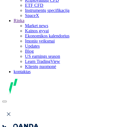
Kriptovaliutų CFD
ETF CFD
Instrumentų specifikacija
SpaceX
Rinka
Market news
Kainos gyvai
Ekonomikos kalendorius
Įmonių veiksmai
Updates
Blog
US earnings season
Learn TradingView
Klientų nuomonė
kontaktas