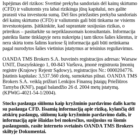
Ispėjimas dėl rizikos: Svertinė prekyba sandoriais dėl kainų skirtumo
(CFD) ir valiutomis yra labai rizikinga jūsų kapitalui, nes galite
prarasti visa investuota sumą. Dėl šios priežasties prekyba sandoriais
dėl kainų skirtumo (CFD) ir valiutomis gali būti tinkama ne visiems
investuotojams. Įsitikinkite, kad suprantate susijusias rizikas, o
prireikus – pasitarkite su nepriklausomais konsultantais. Informacija
pateikta šiame tinklapyje nera nukreipta į tam tikros šalies klientus, ir
nera skirta toms šalims kuriose šį informacija gali būti netinkama
pagal nurodytos šalies vietinius įstatymus ar teisinius reguliavimus.
OANDA TMS Brokers S.A. buveinės registracijos adresas: Warsaw
UNIT, Daszyńskiego 1, 00-843 Varšuva, įmonė registruota Įmonių
registre (Krajowy Rejestr Sądowy), registracijos Nr.: 0000204776.
Įstatinis kapitalas: 3,537.560 zlotų, sumokėtas pilnai. OANDA TMS
Brokers S.A. veiklą prižiuri Lenkijos Finansų Įstaigų Priežiūros
Tarnyba (KNF), pagal balandžio 26 d. 2004 metų įstatymą.
(KPWiG-4021-54-1/2004).
Stocks paslauga siūloma kaip kryžminio pardavimo dalis kartu
su paslauga CFD. Išsamią informaciją apie riziką, kylančią dėl
atskirų paslaugų, siūlomų kaip kryžminio pardavimo dalis, ir
informaciją apie išlaidas bei mokesčius, susijusius su šiomis
paslaugomis, rasite interneto svetainės OANDA TMS Brokers
skiltyje Dokumentai.