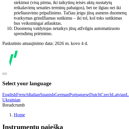
siekimui (visų pirma, iki taikytinų teisės aktų nustatytų
reikalavimų senaties terminų pabaigos), bet ne ilgiau nei iki
prieštaravimo pripažinimo. Tačiau jeigu jūsų asmens duomenų
tvarkymas grindžiamas sutikimu – iki tol, kol toks sutikimas
bus veiksmingai atšauktas.
Duomenų valdytojas netaikys jūsų atžvilgiu automatizuoto
sprendimų priėmimo.
Paskutinio atnaujinimo data: 2026 m. kovo 4 d.
Select your language
English
French
Italian
Spanish
German
Portuguese
Dutch
Czech
Latvian
L
Ukrainian
Breadcrumb
Home
Instrumentų paieška