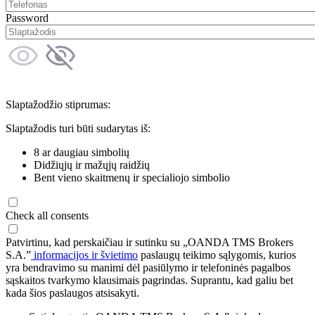
Password
Slaptažodžio stiprumas:
Slaptažodis turi būti sudarytas iš:
8 ar daugiau simbolių
Didžiųjų ir mažųjų raidžių
Bent vieno skaitmenų ir specialiojo simbolio
Check all consents
Patvirtinu, kad perskaičiau ir sutinku su „OANDA TMS Brokers
S.A.”
informacijos ir švietimo
paslaugų teikimo sąlygomis, kurios
yra bendravimo su manimi dėl pasiūlymo ir telefoninės pagalbos
sąskaitos tvarkymo klausimais pagrindas. Suprantu, kad galiu bet
kada šios paslaugos atsisakyti.