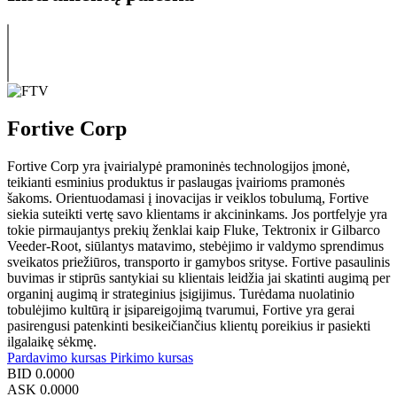
Fortive Corp
Fortive Corp yra įvairialypė pramoninės technologijos įmonė,
teikianti esminius produktus ir paslaugas įvairioms pramonės
šakoms. Orientuodamasi į inovacijas ir veiklos tobulumą, Fortive
siekia suteikti vertę savo klientams ir akcininkams. Jos portfelyje yra
tokie pirmaujantys prekių ženklai kaip Fluke, Tektronix ir Gilbarco
Veeder-Root, siūlantys matavimo, stebėjimo ir valdymo sprendimus
sveikatos priežiūros, transporto ir gamybos srityse. Fortive pasaulinis
buvimas ir stiprūs santykiai su klientais leidžia jai skatinti augimą per
organinį augimą ir strateginius įsigijimus. Turėdama nuolatinio
tobulėjimo kultūrą ir įsipareigojimą tvarumui, Fortive yra gerai
pasirengusi patenkinti besikeičiančius klientų poreikius ir pasiekti
ilgalaikę sėkmę.
Pardavimo kursas
Pirkimo kursas
BID
0.0000
ASK
0.0000