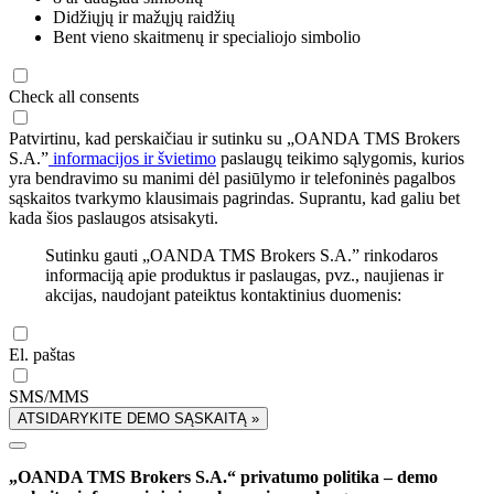
Didžiųjų ir mažųjų raidžių
Bent vieno skaitmenų ir specialiojo simbolio
Check all consents
Patvirtinu, kad perskaičiau ir sutinku su „OANDA TMS Brokers
S.A.”
informacijos ir švietimo
paslaugų teikimo sąlygomis, kurios
yra bendravimo su manimi dėl pasiūlymo ir telefoninės pagalbos
sąskaitos tvarkymo klausimais pagrindas. Suprantu, kad galiu bet
kada šios paslaugos atsisakyti.
Sutinku gauti „OANDA TMS Brokers S.A.” rinkodaros
informaciją apie produktus ir paslaugas, pvz., naujienas ir
akcijas, naudojant pateiktus kontaktinius duomenis:
El. paštas
SMS/MMS
ATSIDARYKITE DEMO SĄSKAITĄ »
„OANDA TMS Brokers S.A.“ privatumo politika – demo