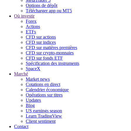
MetaTrader 5
Options de dépôt
Télécharger app ou MT5
Où investir
Forex
Actions
ETFs
CFD sur actions
CFD sur indices
CFD sur matières premières
CFD sur crypto-monnaies
CFD sur fonds ETF
Spécification des instruments
SpaceX
Marché
Market news
Cotations en direct
Calendrier économique
Opérations sur titres
Updates
Blog
US earnings season
Learn TradingView
Client sentiment
Contact