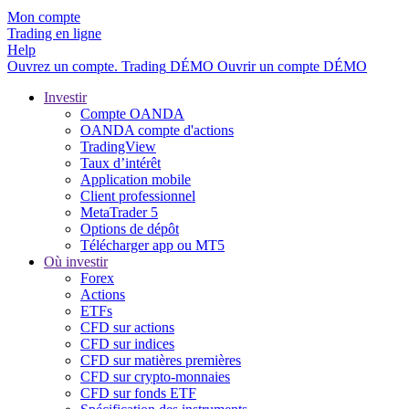
Mon compte
Trading en ligne
Help
Ouvrez un compte.
Trading
DÉMO
Ouvrir un compte DÉMO
Investir
Compte OANDA
OANDA compte d'actions
TradingView
Taux d’intérêt
Application mobile
Client professionnel
MetaTrader 5
Options de dépôt
Télécharger app ou MT5
Où investir
Forex
Actions
ETFs
CFD sur actions
CFD sur indices
CFD sur matières premières
CFD sur crypto-monnaies
CFD sur fonds ETF