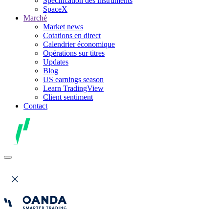
Spécification des instruments
SpaceX
Marché
Market news
Cotations en direct
Calendrier économique
Opérations sur titres
Updates
Blog
US earnings season
Learn TradingView
Client sentiment
Contact