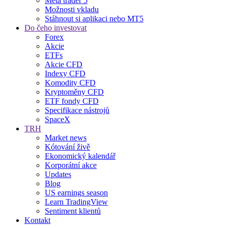
Meta trader 5
Možnosti vkladu
Stáhnout si aplikaci nebo MT5
Do čeho investovat
Forex
Akcie
ETFs
Akcie CFD
Indexy CFD
Komodity CFD
Kryptoměny CFD
ETF fondy CFD
Specifikace nástrojů
SpaceX
TRH
Market news
Kótování živě
Ekonomický kalendář
Korporátní akce
Updates
Blog
US earnings season
Learn TradingView
Sentiment klientů
Kontakt