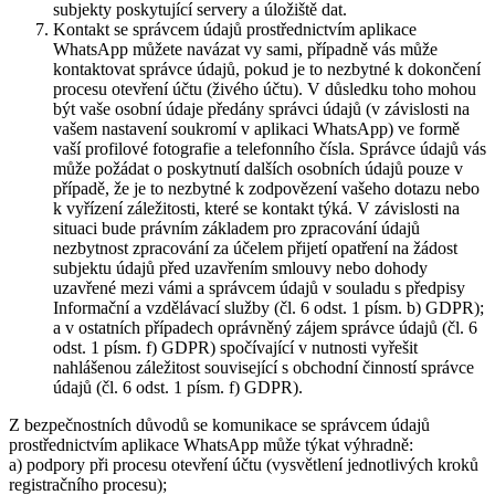
subjekty poskytující servery a úložiště dat.
Kontakt se správcem údajů prostřednictvím aplikace
WhatsApp můžete navázat vy sami, případně vás může
kontaktovat správce údajů, pokud je to nezbytné k dokončení
procesu otevření účtu (živého účtu). V důsledku toho mohou
být vaše osobní údaje předány správci údajů (v závislosti na
vašem nastavení soukromí v aplikaci WhatsApp) ve formě
vaší profilové fotografie a telefonního čísla. Správce údajů vás
může požádat o poskytnutí dalších osobních údajů pouze v
případě, že je to nezbytné k zodpovězení vašeho dotazu nebo
k vyřízení záležitosti, které se kontakt týká. V závislosti na
situaci bude právním základem pro zpracování údajů
nezbytnost zpracování za účelem přijetí opatření na žádost
subjektu údajů před uzavřením smlouvy nebo dohody
uzavřené mezi vámi a správcem údajů v souladu s předpisy
Informační a vzdělávací služby (čl. 6 odst. 1 písm. b) GDPR);
a v ostatních případech oprávněný zájem správce údajů (čl. 6
odst. 1 písm. f) GDPR) spočívající v nutnosti vyřešit
nahlášenou záležitost související s obchodní činností správce
údajů (čl. 6 odst. 1 písm. f) GDPR).
Z bezpečnostních důvodů se komunikace se správcem údajů
prostřednictvím aplikace WhatsApp může týkat výhradně:
a) podpory při procesu otevření účtu (vysvětlení jednotlivých kroků
registračního procesu);