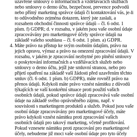
uzavřené smlouvy o informačních a vzdělávacích službách
nebo smlouvy o demo účtu, bezpečnost, prevence podvodů
nebo přímý marketing správce údajů či kontaktování vás, je-li
to odůvodněno zejména dotazem, který jste zaslali, a
rozsahem obchodní činnosti správce údajů – čl. 6 odst. 1
písm. f) GDPR; d. v rozsahu, v jakém jsou vaše osobní údaje
zpracovávány pro marketingové účely správce údajů na
základě vašeho souhlasu – čl. 6 odst. 1 písm. a) GDPR.
Máte právo na přístup ke svým osobním údajům, právo na
jejich opravu, výmaz a právo na omezení zpracování údajů. V
rozsahu, v jakém je zpracování nezbytné pro plnění smlouvy
o poskytování informačních a vzdělávacích služeb nebo
smlouvy o demo účtu, jejíž jste smluvní stranou, nebo pro
přijetí opatření na základě vaší žádosti před uzavřením těchto
smluv (čl. 6 odst. 1 písm. b) GDPR), máte rovněž právo na
přenos údajů. Kdykoli máte právo vznést námitku z důvodů
týkajících se vaší konkrétní situace proti použití vašich
osobních údajů, pokud správce údajů zpracovává vaše osobní
údaje na základě svého oprávněného zájmu, např. v
souvislosti s marketingem produktů a služeb. Pokud jsou vaše
osobní údaje zpracovávány pro marketingové účely, máte
právo kdykoli vznést námitku proti zpracování vašich
osobních údajů pro takový marketing, včetně profilování.
Pokud vznesete námitku proti zpracování pro marketingové
účely, nebudeme již moci vaše osobní údaje pro tyto účely