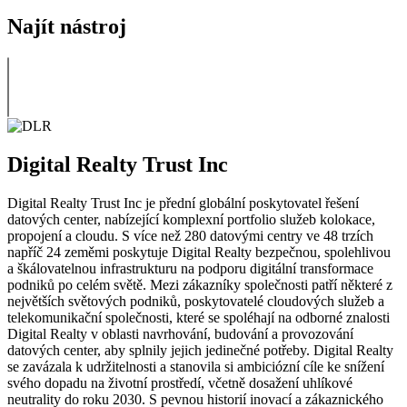
Najít nástroj
Digital Realty Trust Inc
Digital Realty Trust Inc je přední globální poskytovatel řešení
datových center, nabízející komplexní portfolio služeb kolokace,
propojení a cloudu. S více než 280 datovými centry ve 48 trzích
napříč 24 zeměmi poskytuje Digital Realty bezpečnou, spolehlivou
a škálovatelnou infrastrukturu na podporu digitální transformace
podniků po celém světě. Mezi zákazníky společnosti patří některé z
největších světových podniků, poskytovatelé cloudových služeb a
telekomunikační společnosti, které se spoléhají na odborné znalosti
Digital Realty v oblasti navrhování, budování a provozování
datových center, aby splnily jejich jedinečné potřeby. Digital Realty
se zavázala k udržitelnosti a stanovila si ambiciózní cíle ke snížení
svého dopadu na životní prostředí, včetně dosažení uhlíkové
neutrality do roku 2030. S pevnou historií inovací a zákaznického