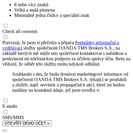
8 nebo více znaků
Velká a malá písmena
Minimálně jedna číslice a speciální znak
Check all consents
Potvrzuji, že jsem si přečetl/a a přijal/a
Podmínky informační a
vzdělávací
služby společnosti OANDA TMS Brokers S.A., na
základě kterých mě může tato společnost kontaktovat s nabídkou a
poskytnout mi telefonickou podporu za účelem správy účtu. Beru na
vědomí, že odběr této služby mohu kdykoli odhlásit.
Souhlasím s tím, že budu dostávat marketingové informace od
společnosti OANDA TMS Brokers S.A. týkající se produktů
a služeb, např. novinek a propagačních akcí, které mi budou
zasílány na kontaktní údaje, jež jsem uvedl/a v:
E-mailu
SMS/MMS
OTEVŘÍT DEMO ÚČET »