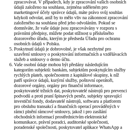
zpracovávat. V případech, kdy je zpracování vašich osobních
údajů založeno na souhlasu, zejména uděleném pro
marketingové účely správce údajů, máte právo svůj souhlas
kdykoli odvolat, aniž by to mělo vliv na zákonnost zpracování
založeného na souhlasu před jeho odvoláním. Pokud se
domníváte, že vaše údaje jsou zpracovávány v rozporu s
právními předpisy, můžete podat stížnost u příslušného
dozorového úřadu, kterým je předseda Úřadu pro ochranu
osobních údajů v Polsku.
Poskytnutí údajů je dobrovolné, je však nezbytné pro
uzavření smlouvy o poskytování informačních a vzdělávacích
služeb a smlouvy o demo účtu.
Vaše osobní údaje mohou být předány následujícím
kategoriím subjektů: bankám, subjektům poskytujícím služby
rychlých plateb, společnostem z kapitálové skupiny, k níž
patří správce údajů, kurýrní služby, poštovní operátoři,
dozorové orgány, orgány pro finanční informace,
poskytovatelé tržních dat, poskytovatelé nástrojů pro prevenci
podvodů a proti praní špinavých peněz, subjekty spravující
investiční fondy, dodavatelé nástrojů, softwaru a platforem
pro obsluhu transakcí a finančních operací prováděných v
rámci plnění rámcové smlouvy, jakož i pro zasílání
obchodních informací prostřednictvím elektronické
komunikace, právní poradci, auditorské společnosti,
poradenské společnosti, poskytovatel aplikace WhatsApp a