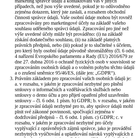
marketing správce údajů a kontaktování vás v jiných
případech, než jsou výše uvedené, pokud je to odůvodněno
zejména dotazem, který jste zaslali, a rozsahem obchodní
činnosti správce údajů. Vaše osobní údaje mohou být rovněž
zpracovávány pro marketingové účely na základě vašeho
souhlasu uděleného správci údajů. Zpracování pro jiné než
výše uvedené účely může být prováděno: (i) na základě
získání dodatečného souhlasu, (ii) na základě platných
právních předpisů, nebo (iii) pokud je to slučitelné s účelem,
pro který byly osobní údaje původně shromážděny (čl. 6 odst.
4 nařízení Evropského parlamentu a Rady (EU) 2016/679 ze
dne 27. dubna 2016 o ochraně fyzických osob v souvislosti se
zpracováním osobních údajů a o volném pohybu těchto údajů
a o zrušení směrnice 95/46/ES, (dále jen: „GDPR“).
Právním základem pro zpracování vašich osobních údajů je:
a. v rozsahu, v jakém je zpracování nezbytné pro plnění
smlouvy o informačních a vzdělávacích službách nebo
smlouvy o demo účtu a pro přijetí opatření před uzavřením
smlouvy – čl. 6 odst. 1 písm. b) GDPR; b. v rozsahu, v jakém
je zpracování údajů nezbytné pro to, aby správce údajů mohl
plnit své zákonné povinnosti, spočívající zejména v
dodržování předpisů – čl. 6 odst. 1 písm. c) GDPR; c. v
rozsahu, v jakém je zpracování nezbytné pro účely
vyplývající z oprávněných zájmů správce, jako je provádění
nezbytných vyúčtování a uplatňování nároků vyplývajících z