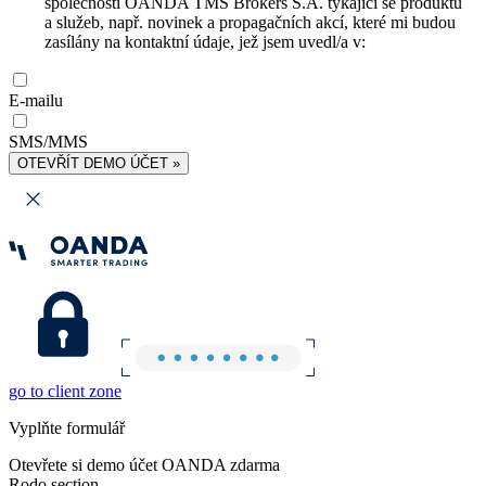
společnosti OANDA TMS Brokers S.A. týkající se produktů
a služeb, např. novinek a propagačních akcí, které mi budou
zasílány na kontaktní údaje, jež jsem uvedl/a v:
E-mailu
SMS/MMS
OTEVŘÍT DEMO ÚČET »
go to client zone
Vyplňte formulář
Otevřete si demo účet OANDA zdarma
Rodo section