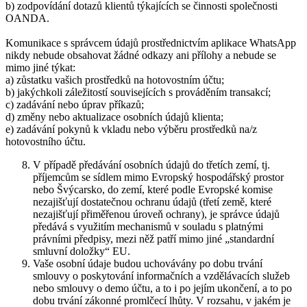
b) zodpovídání dotazů klientů týkajících se činnosti společnosti
OANDA.
Komunikace s správcem údajů prostřednictvím aplikace WhatsApp
nikdy nebude obsahovat žádné odkazy ani přílohy a nebude se
mimo jiné týkat:
a) zůstatku vašich prostředků na hotovostním účtu;
b) jakýchkoli záležitostí souvisejících s prováděním transakcí;
c) zadávání nebo úprav příkazů;
d) změny nebo aktualizace osobních údajů klienta;
e) zadávání pokynů k vkladu nebo výběru prostředků na/z
hotovostního účtu.
V případě předávání osobních údajů do třetích zemí, tj.
příjemcům se sídlem mimo Evropský hospodářský prostor
nebo Švýcarsko, do zemí, které podle Evropské komise
nezajišťují dostatečnou ochranu údajů (třetí země, které
nezajišťují přiměřenou úroveň ochrany), je správce údajů
předává s využitím mechanismů v souladu s platnými
právními předpisy, mezi něž patří mimo jiné „standardní
smluvní doložky“ EU.
Vaše osobní údaje budou uchovávány po dobu trvání
smlouvy o poskytování informačních a vzdělávacích služeb
nebo smlouvy o demo účtu, a to i po jejím ukončení, a to po
dobu trvání zákonné promlčecí lhůty. V rozsahu, v jakém je