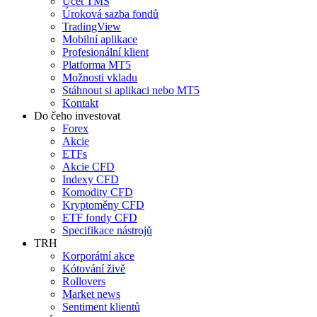
Účet TMS
Úroková sazba fondů
TradingView
Mobilní aplikace
Profesionální klient
Platforma MT5
Možnosti vkladu
Stáhnout si aplikaci nebo MT5
Kontakt
Do čeho investovat
Forex
Akcie
ETFs
Akcie CFD
Indexy CFD
Komodity CFD
Kryptoměny CFD
ETF fondy CFD
Specifikace nástrojů
TRH
Korporátní akce
Kótování živě
Rollovers
Market news
Sentiment klientů