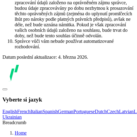
zpracování údajů založeno na oprávněném zájmu správce,
budou údaje zpracovávány po dobu nezbytnou k prosazování
těchto oprávněných zájmů (zejména do uplynutí promlčecích
lhůt pro nároky podle platných právních předpisů), avšak ne
déle, než bude uznána námitka. Pokud je však zpracování
vašich osobních údajů založeno na souhlasu, bude trvat do
doby, než bude tento souhlas účinně odvolán.
Správce vůči vám nebude používat automatizované
rozhodování.
Datum poslední aktualizace: 4. března 2026.
Vyberte si jazyk
English
French
Italian
Spanish
German
Portuguese
Dutch
Czech
Latvian
L
Ukrainian
Breadcrumb
Home