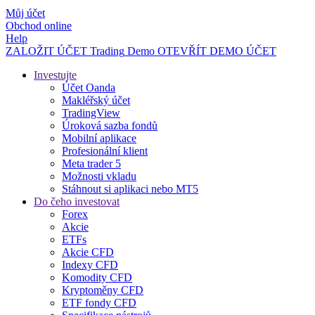
Můj účet
Obchod online
Help
ZALOŽIT ÚČET
Trading
Demo
OTEVŘÍT DEMO ÚČET
Investujte
Účet Oanda
Makléřský účet
TradingView
Úroková sazba fondů
Mobilní aplikace
Profesionální klient
Meta trader 5
Možnosti vkladu
Stáhnout si aplikaci nebo MT5
Do čeho investovat
Forex
Akcie
ETFs
Akcie CFD
Indexy CFD
Komodity CFD
Kryptoměny CFD
ETF fondy CFD