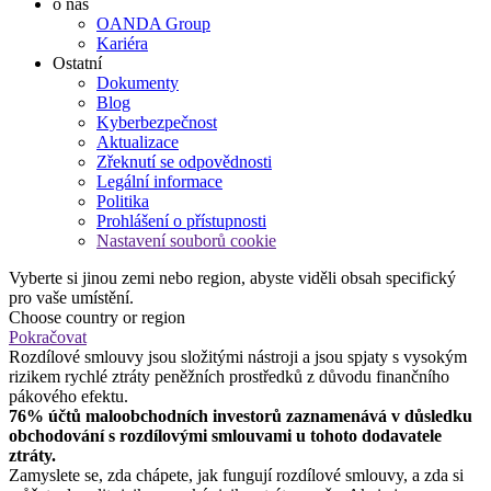
o nás
OANDA Group
Kariéra
Ostatní
Dokumenty
Blog
Kyberbezpečnost
Aktualizace
Zřeknutí se odpovědnosti
Legální informace
Politika
Prohlášení o přístupnosti
Nastavení souborů cookie
Vyberte si jinou zemi nebo region, abyste viděli obsah specifický
pro vaše umístění.
Choose country or region
Pokračovat
Rozdílové smlouvy jsou složitými nástroji a jsou spjaty s vysokým
rizikem rychlé ztráty peněžních prostředků z důvodu finančního
pákového efektu.
76% účtů maloobchodních investorů zaznamenává v důsledku
obchodování s rozdílovými smlouvami u tohoto dodavatele
ztráty.
Zamyslete se, zda chápete, jak fungují rozdílové smlouvy, a zda si