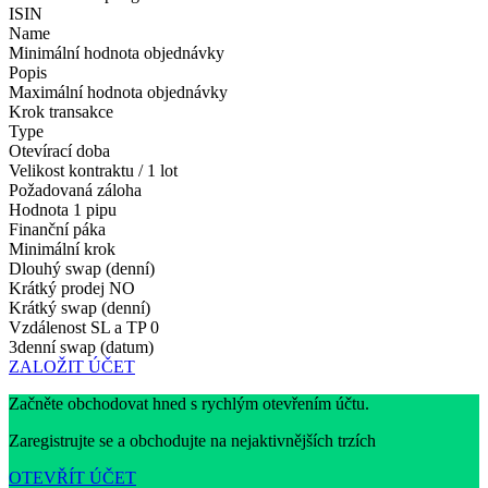
ISIN
Name
Minimální hodnota objednávky
Popis
Maximální hodnota objednávky
Krok transakce
Type
Otevírací doba
Velikost kontraktu / 1 lot
Požadovaná záloha
Hodnota 1 pipu
Finanční páka
Minimální krok
Dlouhý swap (denní)
Krátký prodej
NO
Krátký swap (denní)
Vzdálenost SL a TP
0
3denní swap (datum)
ZALOŽIT ÚČET
Začněte obchodovat hned s rychlým otevřením účtu.
Zaregistrujte se a obchodujte na nejaktivnějších trzích
OTEVŘÍT ÚČET