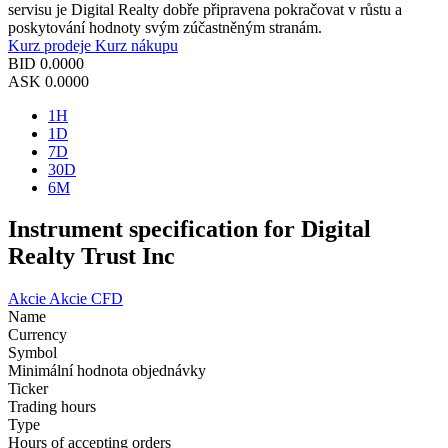
servisu je Digital Realty dobře připravena pokračovat v růstu a
poskytování hodnoty svým zúčastněným stranám.
Kurz prodeje
Kurz nákupu
BID
0.0000
ASK
0.0000
1H
1D
7D
30D
6M
Instrument specification for Digital
Realty Trust Inc
Akcie
Akcie CFD
Name
Currency
Symbol
Minimální hodnota objednávky
Ticker
Trading hours
Type
Hours of accepting orders