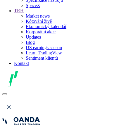
Specifikace nástrojů
SpaceX
TRH
Market news
Kótování živě
Ekonomický kalendář
Korporátní akce
Updates
Blog
US earnings season
Learn TradingView
Sentiment klientů
Kontakt