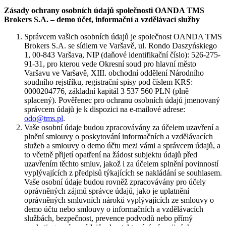
Zásady ochrany osobních údajů společnosti OANDA TMS
Brokers S.A. – demo účet, informační a vzdělávací služby
Správcem vašich osobních údajů je společnost OANDA TMS
Brokers S.A. se sídlem ve Varšavě, ul. Rondo Daszyńskiego
1, 00-843 Varšava, NIP (daňové identifikační číslo): 526-275-
91-31, pro kterou vede Okresní soud pro hlavní město
Varšavu ve Varšavě, XIII. obchodní oddělení Národního
soudního rejstříku, registrační spisy pod číslem KRS:
0000204776, základní kapitál 3 537 560 PLN (plně
splacený). Pověřenec pro ochranu osobních údajů jmenovaný
správcem údajů je k dispozici na e-mailové adrese:
odo@tms.pl
.
Vaše osobní údaje budou zpracovávány za účelem uzavření a
plnění smlouvy o poskytování informačních a vzdělávacích
služeb a smlouvy o demo účtu mezi vámi a správcem údajů, a
to včetně přijetí opatření na žádost subjektu údajů před
uzavřením těchto smluv, jakož i za účelem splnění povinností
vyplývajících z předpisů týkajících se nakládání se souhlasem.
Vaše osobní údaje budou rovněž zpracovávány pro účely
oprávněných zájmů správce údajů, jako je uplatnění
oprávněných smluvních nároků vyplývajících ze smlouvy o
demo účtu nebo smlouvy o informačních a vzdělávacích
službách, bezpečnost, prevence podvodů nebo přímý