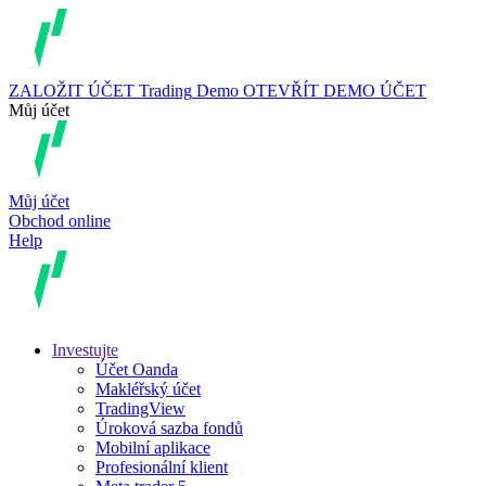
ZALOŽIT ÚČET
Trading
Demo
OTEVŘÍT DEMO ÚČET
Můj účet
Můj účet
Obchod online
Help
Investujte
Účet Oanda
Makléřský účet
TradingView
Úroková sazba fondů
Mobilní aplikace
Profesionální klient