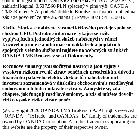
soudního registru pod číslem KRS 0000204776, DIČ 5262759131,
základní kapitál: 3,537,560 PLN splacený v plné výši. OANDA
TMS Brokers S.A. podléhá dohledu Komise pro finanční dohled na
základě povolení ze dne 26. dubna (KPWiG-4021-54-1/2004).
Služba Stocks je nabízena v rámci křížového prodeje spolu se
službou CFD. Podrobné informace týkající se rizik
vyplývajících z jednotlivých služeb nabízených v rámci
křížového prodeje a informace o nákladech a poplatcích
spojených s těmito službami najdete na webových stránkách
OANDA TMS Brokers v sekci Dokumenty.
Rozdílové smlouvy jsou složitými nástroji a jsou spjaty s
vysokým rizikem rychlé ztráty peněžních prostředků z důvodu
finančního pákového efektu. 76% účtů maloobchodních
investorů zaznamenává v důsledku obchodování s rozdílovými
smlouvami u tohoto dodavatele ztráty. Zamyslete se, zda
chápete, jak fungují rozdílové smlouvy, a zda si můžete dovolit
riziko vysoké riziko ztráty peněz.
@ Copyright 2026 OANDA TMS Brokers S.A. All rights reserved.
“OANDA”, “fxTrade” and OANDA’s “fx” family of trademarks are
owned by OANDA Corporation. All other trademarks appearing on
this website are the property of their respective owner.