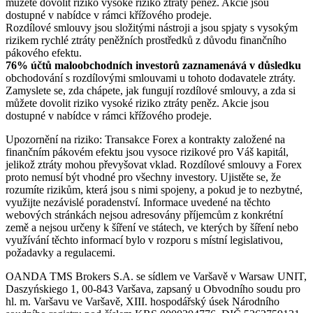
můžete dovolit riziko vysoké riziko ztráty peněz. Akcie jsou
dostupné v nabídce v rámci křížového prodeje.
Rozdílové smlouvy jsou složitými nástroji a jsou spjaty s vysokým
rizikem rychlé ztráty peněžních prostředků z důvodu finančního
pákového efektu.
76% účtů maloobchodních investorů zaznamenává v důsledku
obchodování s rozdílovými smlouvami u tohoto dodavatele ztráty.
Zamyslete se, zda chápete, jak fungují rozdílové smlouvy, a zda si
můžete dovolit riziko vysoké riziko ztráty peněz. Akcie jsou
dostupné v nabídce v rámci křížového prodeje.
Upozornění na riziko: Transakce Forex a kontrakty založené na
finančním pákovém efektu jsou vysoce rizikové pro Váš kapitál,
jelikož ztráty mohou převyšovat vklad. Rozdílové smlouvy a Forex
proto nemusí být vhodné pro všechny investory. Ujistěte se, že
rozumíte rizikům, která jsou s nimi spojeny, a pokud je to nezbytné,
využijte nezávislé poradenství. Informace uvedené na těchto
webových stránkách nejsou adresovány příjemcům z konkrétní
země a nejsou určeny k šíření ve státech, ve kterých by šíření nebo
využívání těchto informací bylo v rozporu s místní legislativou,
požadavky a regulacemi.
OANDA TMS Brokers S.A. se sídlem ve Varšavě v Warsaw UNIT,
Daszyńskiego 1, 00-843 Varšava, zapsaný u Obvodního soudu pro
hl. m. Varšavu ve Varšavě, XIII. hospodářský úsek Národního