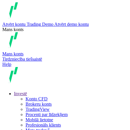
Atvērt kontu
Trading
Demo
Atvērt demo kontu
Mans konts
Mans konts
Tirdzniecība tiešsaistē
Help
Investē
Konto CFD
Brokeru konts
TradingView
Procenti par līdzekļiem
Mobilā lietotne
Profesionāls klients