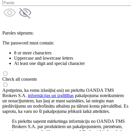
Paroles stiprums:
The password must contain:
8 or more characters
Uppercase and lowercase letters
At least one digit and special character
Check all consents
Apstiprinu, ka esmu izlasījis(-usi) un piekrītu OANDA TMS
Brokers S.A.
informācijas un izglītības
pakalpojuma noteikumiem
un nosacījumiem, kas ļauj ar mani sazināties, lai sniegtu man
piedāvājumu un nodrošinātu atbalstu pa tālruni konta pārvaldībai. Es
saprotu, ka varu no šī pakalpojuma jebkurā laikā atteikties.
Es piekrītu saņemt mārketinga informāciju no OANDA TMS
Brokers S.A. par produktiem un pakalpojumiem, piemēram,