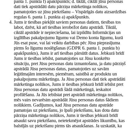
panta 1. punkta f) apakšpunkts; d. tiktāl, ciktāl jūsu personas
dati tiek apstrādāti datu pārziņa mārketinga nolūkos,
pamatojoties uz jūsu piekrišanu – Vispārīgās datu aizsardzības
regulas 6. panta 1. punkta a) apakšpunkts.
Jums ir tiesības piekļūt saviem personas datiem, tiesības tos
labot, dzēst, kā arī tiesības ierobežot datu apstrādi. Tiktāl,
ciktāl apstrāde ir nepieciešama, lai izpildītu Informācijas un
izglītības pakalpojumu līgumu vai Demo konta līgumu, kurā
Jūs esat puse, vai lai veiktu darbības pēc Jūsu pieprasījuma
pirms šo līgumu noslēgšanas (GDPR 6. panta 1. punkta b)
apakšpunkts), Jums ir arī tiesības pārsūtīt datus. Jebkurā brīdī
Jums ir tiesības iebilst, pamatojoties uz Jūsu konkrēto
situāciju, pret Jūsu personas datu izmantošanu, ja datu pārziņš
apstrādā Jūsu personas datus, pamatojoties uz savām
leģitīmajām interesēm, piemēram, saistībā ar produktu un
pakalpojumu mārketingu. Ja Jūsu personas dati tiek apstrādāti
mārketinga nolūkos, Jums ir tiesības jebkurā brīdī iebilst pret
Jūsu personas datu apstrādi šādā mārketingā, ieskaitot
profilēšanu. Ja Jūs iebilstat pret apstrādi mārketinga nolūkos,
mēs vairs nevarēsim apstrādāt Jūsu personas datus šādiem
nolūkiem. Gadījumos, kad Jūsu personas datu apstrāde
pamatojas uz piekrišanu, jo īpaši piekrišanu, kas dota datu
pārziņa mārketinga nolūkos, Jums ir tiesības jebkurā brīdī
atsaukt savu piekrišanu, neietekmējot apstrādes likumību, kas
balstījās uz piekrišanu pirms tās atsaukšanas. Ja uzskatāt, ka