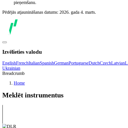
pieņemšanu.
Pēdējās atjaunināšanas datums: 2026. gada 4. marts.
Izvēlieties valodu
English
French
Italian
Spanish
German
Portuguese
Dutch
Czech
Latvian
L
Ukrainian
Breadcrumb
Home
Meklēt instrumentus