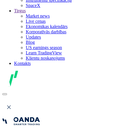
Instrumentu specifikācija
SpaceX
Tirgus
Market news
Live cenas
Ekonomikas kalendārs
Korporatīvās darbības
Updates
Blog
US earnings season
Learn TradingView
Klientu noskaņojums
Kontakts