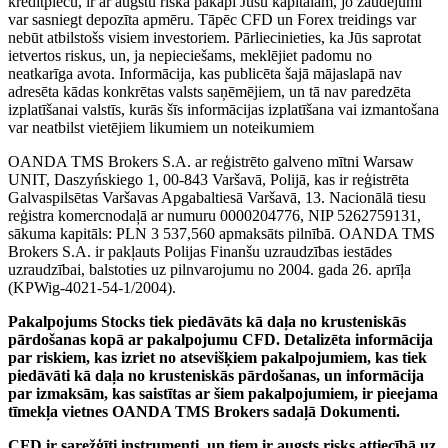
kredītplecu, ir ar augstu riska pakāpi Jūsu kapitālam, jo zaudējumi
var sasniegt depozīta apmēru. Tāpēc CFD un Forex treidings var
nebūt atbilstošs visiem investoriem. Pārliecinieties, ka Jūs saprotat
ietvertos riskus, un, ja nepieciešams, meklējiet padomu no
neatkarīga avota. Informācija, kas publicēta šajā mājaslapā nav
adresēta kādas konkrētas valsts saņēmējiem, un tā nav paredzēta
izplatīšanai valstīs, kurās šīs informācijas izplatīšana vai izmantošana
var neatbilst vietējiem likumiem un noteikumiem
OANDA TMS Brokers S.A. ar reģistrēto galveno mītni Warsaw
UNIT, Daszyńskiego 1, 00-843 Varšavā, Polijā, kas ir reģistrēta
Galvaspilsētas Varšavas Apgabaltiesā Varšavā, 13. Nacionālā tiesu
reģistra komercnodaļā ar numuru 0000204776, NIP 5262759131,
sākuma kapitāls: PLN 3 537,560 apmaksāts pilnībā. OANDA TMS
Brokers S.A. ir pakļauts Polijas Finanšu uzraudzības iestādes
uzraudzībai, balstoties uz pilnvarojumu no 2004. gada 26. aprīļa
(KPWig-4021-54-1/2004).
Pakalpojums Stocks tiek piedāvāts kā daļa no krusteniskās
pārdošanas kopā ar pakalpojumu CFD. Detalizēta informācija
par riskiem, kas izriet no atsevišķiem pakalpojumiem, kas tiek
piedāvāti kā daļa no krusteniskās pārdošanas, un informācija
par izmaksām, kas saistītas ar šiem pakalpojumiem, ir pieejama
tīmekļa vietnes OANDA TMS Brokers sadaļā Dokumenti.
CFD ir sarežģīti instrumenti, un tiem ir augsts risks attiecībā uz