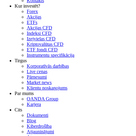
Kontakts
Kur investēt?
Forex
Akcijas
ETFs
Akcijas CFD
Indeksi CFD
Izejvielas CFD
Kriptovalūtas CFD
ETF fondi CFD
Instrumentu specifikācija
Tirgus
Korporatīvās darbības
Live cenas
Pārnesumi
Market news
Klientu noskaņojums
Par mums
OANDA Group
Karjera
Cits
Dokumenti
Blog
Kiberdrošība
Atjauninājumi