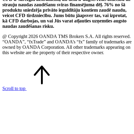
strauju naudas zaudēšanu sviras finansējuma dēļ. 76% no šā
produktu sniedzēja privāto ieguldītāju kontiem zaudē naudu,
veicot CFD tirdzniecību. Jums būtu jāapsver tas, vai izprotat,
kā CFD darbojas, un vai Jūs varat atļauties uzņemties augsto
naudas zaudēšanas risku.
@ Copyright 2026 OANDA TMS Brokers S.A. All rights reserved.
“OANDA”, “fxTrade” and OANDA’s “fx” family of trademarks are
owned by OANDA Corporation. All other trademarks appearing on
this website are the property of their respective owner.
Scroll to top