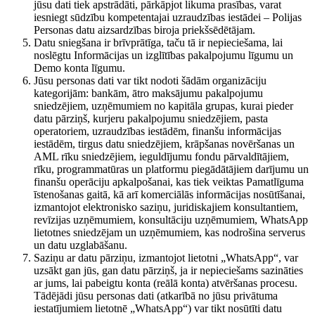
jūsu dati tiek apstrādāti, pārkāpjot likuma prasības, varat
iesniegt sūdzību kompetentajai uzraudzības iestādei – Polijas
Personas datu aizsardzības biroja priekšsēdētājam.
Datu sniegšana ir brīvprātīga, taču tā ir nepieciešama, lai
noslēgtu Informācijas un izglītības pakalpojumu līgumu un
Demo konta līgumu.
Jūsu personas dati var tikt nodoti šādām organizāciju
kategorijām: bankām, ātro maksājumu pakalpojumu
sniedzējiem, uzņēmumiem no kapitāla grupas, kurai pieder
datu pārziņš, kurjeru pakalpojumu sniedzējiem, pasta
operatoriem, uzraudzības iestādēm, finanšu informācijas
iestādēm, tirgus datu sniedzējiem, krāpšanas novēršanas un
AML rīku sniedzējiem, ieguldījumu fondu pārvaldītājiem,
rīku, programmatūras un platformu piegādātājiem darījumu un
finanšu operāciju apkalpošanai, kas tiek veiktas Pamatlīguma
īstenošanas gaitā, kā arī komerciālās informācijas nosūtīšanai,
izmantojot elektronisko saziņu, juridiskajiem konsultantiem,
revīzijas uzņēmumiem, konsultāciju uzņēmumiem, WhatsApp
lietotnes sniedzējam un uzņēmumiem, kas nodrošina serverus
un datu uzglabāšanu.
Saziņu ar datu pārziņu, izmantojot lietotni „WhatsApp“, var
uzsākt gan jūs, gan datu pārziņš, ja ir nepieciešams sazināties
ar jums, lai pabeigtu konta (reālā konta) atvēršanas procesu.
Tādējādi jūsu personas dati (atkarībā no jūsu privātuma
iestatījumiem lietotnē „WhatsApp“) var tikt nosūtīti datu