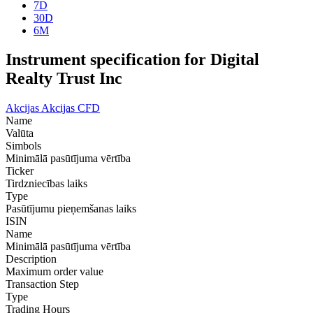
7D
30D
6M
Instrument specification for Digital
Realty Trust Inc
Akcijas
Akcijas CFD
Name
Valūta
Simbols
Minimālā pasūtījuma vērtība
Ticker
Tirdzniecības laiks
Type
Pasūtījumu pieņemšanas laiks
ISIN
Name
Minimālā pasūtījuma vērtība
Description
Maximum order value
Transaction Step
Type
Trading Hours