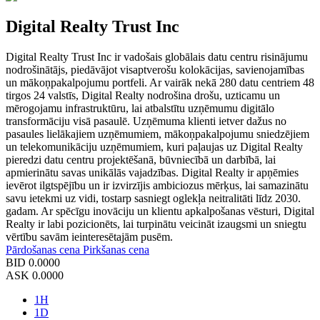
Digital Realty Trust Inc
Digital Realty Trust Inc ir vadošais globālais datu centru risinājumu
nodrošinātājs, piedāvājot visaptverošu kolokācijas, savienojamības
un mākoņpakalpojumu portfeli. Ar vairāk nekā 280 datu centriem 48
tirgos 24 valstīs, Digital Realty nodrošina drošu, uzticamu un
mērogojamu infrastruktūru, lai atbalstītu uzņēmumu digitālo
transformāciju visā pasaulē. Uzņēmuma klienti ietver dažus no
pasaules lielākajiem uzņēmumiem, mākoņpakalpojumu sniedzējiem
un telekomunikāciju uzņēmumiem, kuri paļaujas uz Digital Realty
pieredzi datu centru projektēšanā, būvniecībā un darbībā, lai
apmierinātu savas unikālās vajadzības. Digital Realty ir apņēmies
ievērot ilgtspējību un ir izvirzījis ambiciozus mērķus, lai samazinātu
savu ietekmi uz vidi, tostarp sasniegt oglekļa neitralitāti līdz 2030.
gadam. Ar spēcīgu inovāciju un klientu apkalpošanas vēsturi, Digital
Realty ir labi pozicionēts, lai turpinātu veicināt izaugsmi un sniegtu
vērtību savām ieinteresētajām pusēm.
Pārdošanas cena
Pirkšanas cena
BID
0.0000
ASK
0.0000
1H
1D