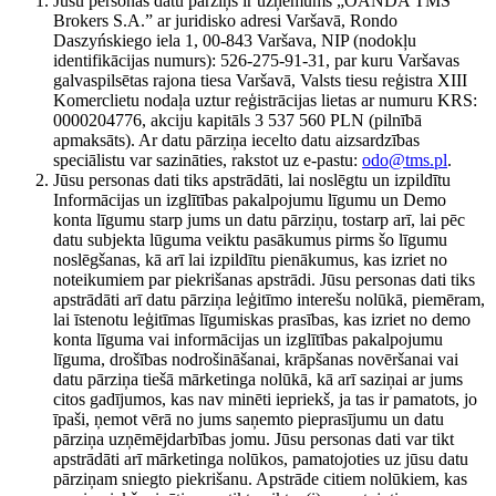
Jūsu personas datu pārziņš ir uzņēmums „OANDA TMS
Brokers S.A.” ar juridisko adresi Varšavā, Rondo
Daszyńskiego iela 1, 00-843 Varšava, NIP (nodokļu
identifikācijas numurs): 526-275-91-31, par kuru Varšavas
galvaspilsētas rajona tiesa Varšavā, Valsts tiesu reģistra XIII
Komerclietu nodaļa uztur reģistrācijas lietas ar numuru KRS:
0000204776, akciju kapitāls 3 537 560 PLN (pilnībā
apmaksāts). Ar datu pārziņa iecelto datu aizsardzības
speciālistu var sazināties, rakstot uz e-pastu:
odo@tms.pl
.
Jūsu personas dati tiks apstrādāti, lai noslēgtu un izpildītu
Informācijas un izglītības pakalpojumu līgumu un Demo
konta līgumu starp jums un datu pārziņu, tostarp arī, lai pēc
datu subjekta lūguma veiktu pasākumus pirms šo līgumu
noslēgšanas, kā arī lai izpildītu pienākumus, kas izriet no
noteikumiem par piekrišanas apstrādi. Jūsu personas dati tiks
apstrādāti arī datu pārziņa leģitīmo interešu nolūkā, piemēram,
lai īstenotu leģitīmas līgumiskas prasības, kas izriet no demo
konta līguma vai informācijas un izglītības pakalpojumu
līguma, drošības nodrošināšanai, krāpšanas novēršanai vai
datu pārziņa tiešā mārketinga nolūkā, kā arī saziņai ar jums
citos gadījumos, kas nav minēti iepriekš, ja tas ir pamatots, jo
īpaši, ņemot vērā no jums saņemto pieprasījumu un datu
pārziņa uzņēmējdarbības jomu. Jūsu personas dati var tikt
apstrādāti arī mārketinga nolūkos, pamatojoties uz jūsu datu
pārziņam sniegto piekrišanu. Apstrāde citiem nolūkiem, kas