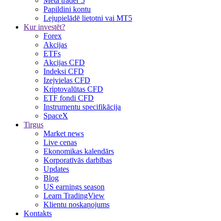
Meta trader 5
Papildini kontu
Lejupielādē lietotni vai MT5
Kur investēt?
Forex
Akcijas
ETFs
Akcijas CFD
Indeksi CFD
Izejvielas CFD
Kriptovalūtas CFD
ETF fondi CFD
Instrumentu specifikācija
SpaceX
Tirgus
Market news
Live cenas
Ekonomikas kalendārs
Korporatīvās darbības
Updates
Blog
US earnings season
Learn TradingView
Klientu noskaņojums
Kontakts