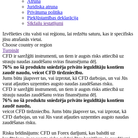
Atruna
Juridiska atruna
Privātuma politika
Piekļūstamības deklarācija
Sīkfailu iestatījumi
Izvēlieties citu valsti vai reģionu, lai redzētu saturu, kas ir specifisks
jūsu atrašanās vietai.
Choose country or region
Turpināt
CFD ir sarežģīti instrumenti, un tiem ir augsts risks attiecībā uz
strauju naudas zaudēšanu sviras finansējuma dēļ.
76% no šā produktu sniedzēja privāto ieguldītāju kontiem
zaudē naudu, veicot CFD tirdzniecību.
Jums būtu jāapsver tas, vai izprotat, kā CFD darbojas, un vai Jūs
varat atļauties uzņemties augsto naudas zaudēšanas risku.
CFD ir sarežģīti instrumenti, un tiem ir augsts risks attiecībā uz
strauju naudas zaudēšanu sviras finansējuma dēļ.
76% no šā produktu sniedzēja privāto ieguldītāju kontiem
zaudē naudu,
veicot CFD tirdzniecību. Jums būtu jāapsver tas, vai izprotat, kā
CFD darbojas, un vai Jūs varat atļauties uzņemties augsto naudas
zaudēšanas risku.
Risku brīdinājums: CFD un Forex darījumi, kas balstīti uz