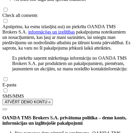
Check all consents
Apstiprinu, ka esmu izlasījis(-usi) un piekrītu OANDA TMS
Brokers S.A.
informācijas un izglītības
pakalpojuma noteikumiem
un nosacījumiem, kas ļauj ar mani sazināties, lai sniegtu man
piedāvājumu un nodrošinātu atbalstu pa tālruni konta pārvaldībai. Es
saprotu, ka varu no šī pakalpojuma jebkurā laikā atteikties.
Es piekrītu saņemt mārketinga informāciju no OANDA TMS
Brokers S.A. par produktiem un pakalpojumiem, piemēram,
jaunumiem un akcijām, uz manu norādīto kontaktinformāciju:
E-pasta
SMS/MMS
ATVĒRT DEMO KONTU »
OANDA TMS Brokers S.A. privātuma politika – demo konts,
informācijas un izglītojošie pakalpojumi