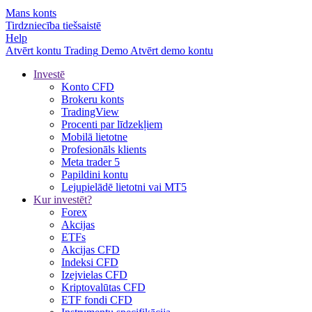
Mans konts
Tirdzniecība tiešsaistē
Help
Atvērt kontu
Trading
Demo
Atvērt demo kontu
Investē
Konto CFD
Brokeru konts
TradingView
Procenti par līdzekļiem
Mobilā lietotne
Profesionāls klients
Meta trader 5
Papildini kontu
Lejupielādē lietotni vai MT5
Kur investēt?
Forex
Akcijas
ETFs
Akcijas CFD
Indeksi CFD
Izejvielas CFD
Kriptovalūtas CFD
ETF fondi CFD