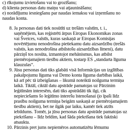
c) rīkojumu izvietošanu vai to grozīšanu;
d) klienta personas datu maiņu vai atjaunināšanu;
e) norādījumu iesniegšanu par naudas iemaksu vai izņemšanu no
naudas konta.
Ja personas dati tiek nosūtīti uz trešām valstīm, t. i.,
saņēmējiem, kas reģistrēti ārpus Eiropas Ekonomikas zonas
vai Šveices, valstīs, kuras saskaņā ar Eiropas Komisijas
novērtējumu nenodrošina pietiekamu datu aizsardzību (trešās
valstis, kas nenodrošina atbilstošu aizsardzības līmeni), datu
pārziņš tos nosūta, izmantojot mehānismus, kas atbilst
piemērojamajiem tiesību aktiem, tostarp ES „standarta līguma
klauzulas“.
Jūsu personas dati tiks glabāti visā Informācijas un izglītības
pakalpojumu līguma vai Demo konta līguma darbības laikā,
kā arī pēc tā izbeigšanas – likumā noteiktā noilguma termiņa
laikā. Tiktāl, ciktāl datu apstrāde pamatojas uz Pārzinim
leģitīmām interesēm, dati tiks apstrādāti tik ilgi, cik
nepieciešams šo leģitīmo interešu īstenošanai (jo īpaši līdz
prasību noilguma termiņa beigām saskaņā ar piemērojamajiem
tiesību aktiem), bet ne ilgāk par laiku, kamēr tiek atzīts
iebildums. Tomēr, ja jūsu personas datu apstrāde pamatojas uz
piekrišanu – līdz brīdim, kad šāda piekrišana tiek faktiski
atsaukta.
Pārzinis pret jums nepiemēros automatizētu lēmumu