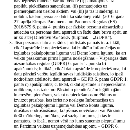
nav iepriekš minētie, var tikt veikta: (i) pamatojoties uz
papildu piekrišanas saņemšanu, (ii) pamatojoties uz
piemērojamiem tiesību aktiem, vai (iii) ja tas ir saderīgi ar
nolūku, kādam personas dati tika sākotnēji vākti (2016. gada
27. aprīļa Eiropas Parlamenta un Padomes Regulas (ES)
2016/679 6. panta 4. punkts par fizisko personu aizsardzību
attiecībā uz personas datu apstrādi un šādu datu brīvu apriti un
ar ko atceļ Direktīvu 95/46/EK (turpmāk – „GDPR”).
Jūsu personas datu apstrādes juridiskais pamats ir: a. tiktāl,
ciktāl apstrāde ir nepieciešama, lai izpildītu Informācijas un
izglītības pakalpojumu līgumu vai Demo konta līgumu, kā arī
veiktu pasākumus pirms līguma noslēgšanas – Vispārīgās datu
aizsardzības regulas (GDPR) 6. panta 1. punkta b)
apakšpunkts; b. tiktāl, ciktāl datu apstrāde ir nepieciešama, lai
datu pārziņš varētu izpildīt savas juridiskās saistības, jo īpaši
nodrošinot atbilstošu datu apstrādi – GDPR 6. panta GDPR 1.
panta c) apakšpunkts; c. tiktāl, ciktāl apstrāde ir nepieciešama
nolūkiem, kas izriet no Pārzinim piemītošajām leģitīmajām
interesēm, piemēram, veicot nepieciešamos norēķinus un
izvirzot prasības, kas izriet no noslēgtā Informācijas un
izglītības pakalpojumu līguma vai Demo konta līguma,
drošības nodrošināšanai, krāpšanas novēršanai vai Pārzinim
tiešā mārketinga nolūkos, vai saziņai ar jums, ja tas ir
pamatots, jo īpaši, ņemot vērā no jums saņemto pieprasījumu
un Pārzinim veiktās uzņēmējdarbības apjomu – GDPR 6.