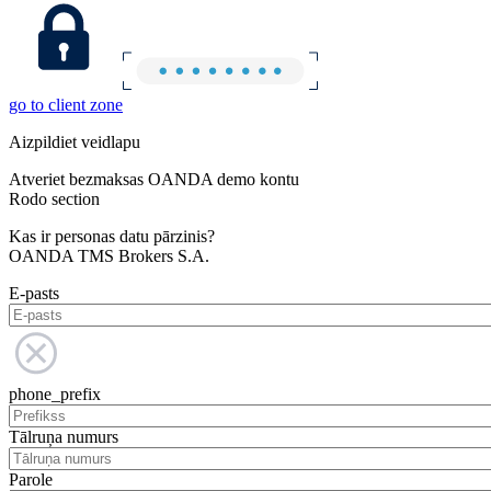
go to client zone
Aizpildiet veidlapu
Atveriet bezmaksas OANDA demo kontu
Rodo section
Kas ir personas datu pārzinis?
OANDA TMS Brokers S.A.
E-pasts
phone_prefix
Tālruņa numurs
Parole