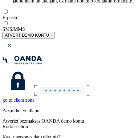
jaunumiem un akcijām, uz manu norādīto kontaktinformāciju:
E-pasta
SMS/MMS
ATVĒRT DEMO KONTU »
go to client zone
Aizpildiet veidlapu
Atveriet bezmaksas OANDA demo kontu
Rodo section
Kas ir personas datu pārzinis?