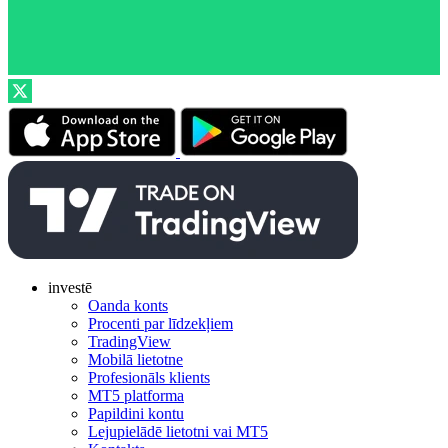
investē
Oanda konts
Procenti par līdzekļiem
TradingView
Mobilā lietotne
Profesionāls klients
MT5 platforma
Papildini kontu
Lejupielādē lietotni vai MT5