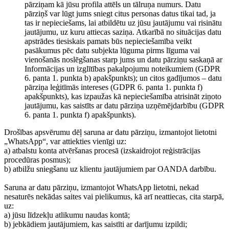
pārziņam kā jūsu profila attēls un tālruņa numurs. Datu
pārziņš var lūgt jums sniegt citus personas datus tikai tad, ja
tas ir nepieciešams, lai atbildētu uz jūsu jautājumu vai risinātu
jautājumu, uz kuru attiecas saziņa. Atkarībā no situācijas datu
apstrādes tiesiskais pamats būs nepieciešamība veikt
pasākumus pēc datu subjekta lūguma pirms līguma vai
vienošanās noslēgšanas starp jums un datu pārziņu saskaņā ar
Informācijas un izglītības pakalpojumu noteikumiem (GDPR
6. panta 1. punkta b) apakšpunkts); un citos gadījumos – datu
pārziņa leģitīmās intereses (GDPR 6. panta 1. punkta f)
apakšpunkts), kas izpaužas kā nepieciešamība atrisināt ziņoto
jautājumu, kas saistīts ar datu pārziņa uzņēmējdarbību (GDPR
6. panta 1. punkta f) apakšpunkts).
Drošības apsvērumu dēļ saruna ar datu pārziņu, izmantojot lietotni
„WhatsApp“, var attiekties vienīgi uz:
a) atbalstu konta atvēršanas procesā (izskaidrojot reģistrācijas
procedūras posmus);
b) atbilžu sniegšanu uz klientu jautājumiem par OANDA darbību.
Saruna ar datu pārziņu, izmantojot WhatsApp lietotni, nekad
nesaturēs nekādas saites vai pielikumus, kā arī neattiecas, cita starpā,
uz:
a) jūsu līdzekļu atlikumu naudas kontā;
b) jebkādiem jautājumiem, kas saistīti ar darījumu izpildi;