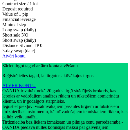
Contract size / 1 lot
Deposit required
Value of 1 pip
Financial leverage
Minimal step
Long swap (daily)
Short sale
NO
Short swap (daily)
Distance SL and TP
0
3-day swap (date)
Atvērt kontu
Sāciet tirgot tagad ar ātru konta atvēršanu.
Reģistrējieties tagad, lai tirgotos aktīvākajos tirgos
ATVER KONTU
OANDA ir vairāk nekā 20 gadus tirgū strādājošs brokeris, kas
lepojas ar vadošajiem analīzes rīkiem un tūkstošiem apmierinātu
klientu, un ir godalgots starpnieks.
Iegūstiet piekļuvi visaktīvākajiem pasaules tirgiem ar tūkstošiem
tirdzniecības instrumentu, kā arī vadošajiem tehniskajiem rīkiem, kas
palīdz veikt analīzi.
Tirdzniecība bez liekām izmaksām un pilnīga cenu pārredzamība -
OANDA piedāvā nulles komisijas maksu par galvenajiem