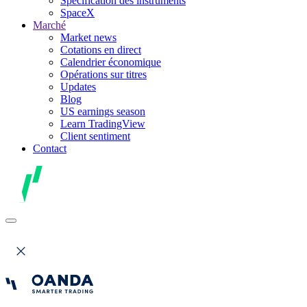
Spécification des instruments
SpaceX
Marché
Market news
Cotations en direct
Calendrier économique
Opérations sur titres
Updates
Blog
US earnings season
Learn TradingView
Client sentiment
Contact