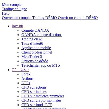
Mon compte
Trading en ligne
Help
Ouvrez un compte.
Trading
DÉMO
Ouvrir un compte DÉMO
Investir
Compte OANDA
OANDA compte d'actions
TradingView
Taux d’intérêt
Application mobile
Client professionnel
MetaTrader 5
Options de dépôt
Télécharger app ou MT5
Où investir
Forex
Actions
ETFs
CFD sur actions
CFD sur indices
CFD sur matières premières
CFD sur crypto-monnaies
CFD sur fonds ETF