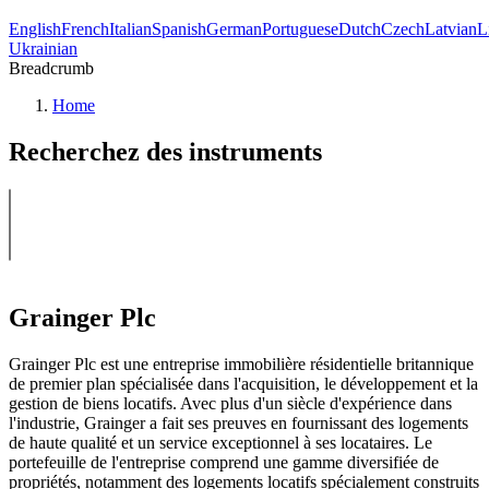
English
French
Italian
Spanish
German
Portuguese
Dutch
Czech
Latvian
L
Ukrainian
Breadcrumb
Home
Recherchez des instruments
Grainger Plc
Grainger Plc est une entreprise immobilière résidentielle britannique
de premier plan spécialisée dans l'acquisition, le développement et la
gestion de biens locatifs. Avec plus d'un siècle d'expérience dans
l'industrie, Grainger a fait ses preuves en fournissant des logements
de haute qualité et un service exceptionnel à ses locataires. Le
portefeuille de l'entreprise comprend une gamme diversifiée de
propriétés, notamment des logements locatifs spécialement construits