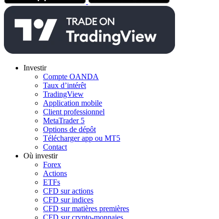
Investir
Compte OANDA
Taux d’intérêt
TradingView
Application mobile
Client professionnel
MetaTrader 5
Options de dépôt
Télécharger app ou MT5
Contact
Où investir
Forex
Actions
ETFs
CFD sur actions
CFD sur indices
CFD sur matières premières
CFD sur crypto-monnaies