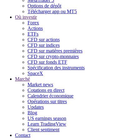
MetaTrader 5
Options de dépôt
Télécharger app ou MT5
Où investir
Forex
Actions
ETFs
CFD sur actions
CFD sur indices
CFD sur matières premières
CFD sur crypto-monnaies
CFD sur fonds ETF
Spécification des instruments
SpaceX
Marché
Market news
Cotations en direct
Calendrier économique
Opérations sur titres
Updates
Blog
US earnings season
Learn TradingView
Client sentiment
Contact